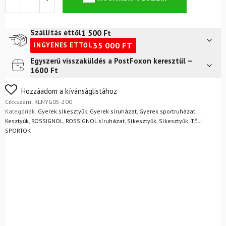
ROSSIGNOL
JR
Jane
IMPR
1 500
Ft
Szállítás ettől
G
35 000
FT
INGYENES ETTŐL
Fekete
mennyiség
Egyszerű visszaküldés a PostFoxon keresztül –
Futár a címre
2 400
Ft
1600 Ft
FoxPost
1 500
Ft
Nem biztos a választásában? Semmi gond – a terméket
Hozzáadom a kívánságlistához
egyszerűen visszaküldheti 14 napon belül, indoklás nélkül.
Cikkszám:
RLNYG05-200
Mik a visszaküldés feltételei?
Kategóriák:
Gyerek síkesztyűk
,
Gyerek síruházat
,
Gyerek sportruházat
,
Kesztyűk
,
ROSSIGNOL
,
ROSSIGNOL síruházat
,
Síkesztyűk
,
Síkesztyűk
,
TÉLI
SPORTOK