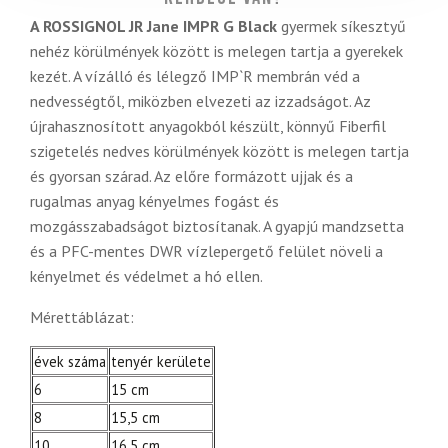
A ROSSIGNOL JR Jane IMPR G Black
gyermek síkesztyű
nehéz körülmények között is melegen tartja a gyerekek
kezét. A vízálló és lélegző IMP`R membrán véd a
nedvességtől, miközben elvezeti az izzadságot. Az
újrahasznosított anyagokból készült, könnyű Fiberfil
szigetelés nedves körülmények között is melegen tartja
és gyorsan szárad. Az előre formázott ujjak és a
rugalmas anyag kényelmes fogást és
mozgásszabadságot biztosítanak. A gyapjú mandzsetta
és a PFC-mentes DWR vízlepergető felület növeli a
kényelmet és védelmet a hó ellen.
Mérettáblázat:
évek száma
tenyér kerülete
6
15 cm
8
15,5 cm
10
16,5 cm