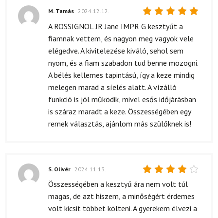
M. Tamás
2024.12.12.
Értékelés:
A ROSSIGNOL JR Jane IMPR G kesztyűt a
5
/ 5
fiamnak vettem, és nagyon meg vagyok vele
elégedve. A kivitelezése kiváló, sehol sem
nyom, és a fiam szabadon tud benne mozogni.
A bélés kellemes tapintású, így a keze mindig
melegen marad a síelés alatt. A vízálló
funkció is jól működik, mivel esős időjárásban
is száraz maradt a keze. Összességében egy
remek választás, ajánlom más szülőknek is!
S. Olivér
2024.11.13.
Értékelés:
Összességében a kesztyű ára nem volt túl
4
/ 5
magas, de azt hiszem, a minőségért érdemes
volt kicsit többet költeni. A gyerekem élvezi a