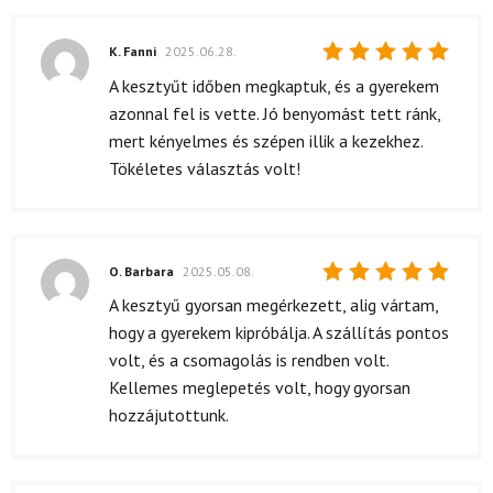
K. Fanni
2025.06.28.
Értékelés:
A kesztyűt időben megkaptuk, és a gyerekem
5
/ 5
azonnal fel is vette. Jó benyomást tett ránk,
mert kényelmes és szépen illik a kezekhez.
Tökéletes választás volt!
O. Barbara
2025.05.08.
Értékelés:
A kesztyű gyorsan megérkezett, alig vártam,
5
/ 5
hogy a gyerekem kipróbálja. A szállítás pontos
volt, és a csomagolás is rendben volt.
Kellemes meglepetés volt, hogy gyorsan
hozzájutottunk.