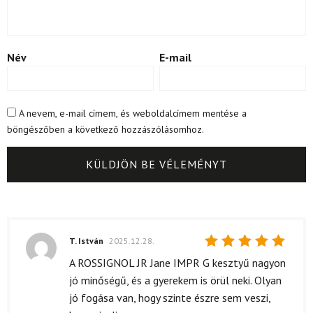
Név
E-mail
A nevem, e-mail címem, és weboldalcímem mentése a
böngészőben a következő hozzászólásomhoz.
T. István
2025.12.28.
Értékelés:
A ROSSIGNOL JR Jane IMPR G kesztyű nagyon
5
/ 5
jó minőségű, és a gyerekem is örül neki. Olyan
jó fogása van, hogy szinte észre sem veszi,