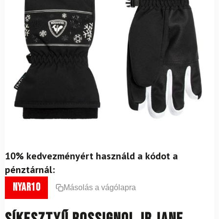
10% kedvezményért használd a kódot a
pénztárnál:
nyar10
Másolás a vágólapra