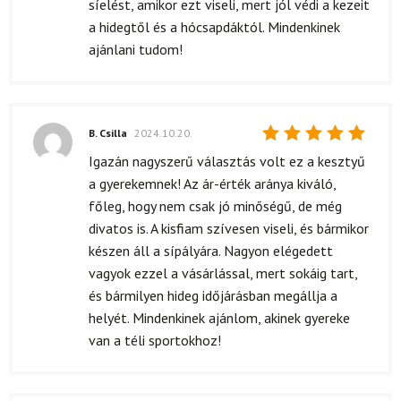
síelést, amikor ezt viseli, mert jól védi a kezeit
a hidegtől és a hócsapdáktól. Mindenkinek
ajánlani tudom!
B. Csilla
2024.10.20.
Értékelés:
Igazán nagyszerű választás volt ez a kesztyű
5
/ 5
a gyerekemnek! Az ár-érték aránya kiváló,
főleg, hogy nem csak jó minőségű, de még
divatos is. A kisfiam szívesen viseli, és bármikor
készen áll a sípályára. Nagyon elégedett
vagyok ezzel a vásárlással, mert sokáig tart,
és bármilyen hideg időjárásban megállja a
helyét. Mindenkinek ajánlom, akinek gyereke
van a téli sportokhoz!