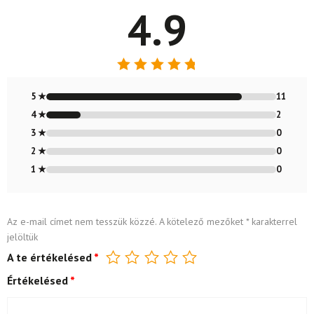
4.9
Értékelés:
4.85
/ 5
5 ★
11
4 ★
2
3 ★
0
2 ★
0
1 ★
0
Az e-mail címet nem tesszük közzé.
A kötelező mezőket
*
karakterrel
jelöltük
A te értékelésed
*
Értékelésed
*