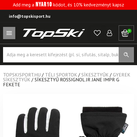
NYAR10
Add meg a
kódot, és 10% kedvezményt kapsz
info@topskisport.hu
0
Products
search
TOPSKISPORT.HU
/
TÉLI SPORTOK
/
SÍKESZTYŰK
/
GYEREK
SÍKESZTYŰK
/
SÍKESZTYŰ ROSSIGNOL JR JANE IMPR G
FEKETE