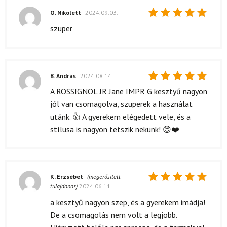
O. Nikolett
2024.09.03.
Értékelés:
szuper
5
/ 5
B. András
2024.08.14.
Értékelés:
A ROSSIGNOL JR Jane IMPR G kesztyű nagyon
5
/ 5
jól van csomagolva, szuperek a használat
utánk. 👍 A gyerekem elégedett vele, és a
stílusa is nagyon tetszik nekünk! 😊❤️
K. Erzsébet
(megerősített
tulajdonos)
2024.06.11.
Értékelés:
5
/ 5
a kesztyű nagyon szep, és a gyerekem imádja!
De a csomagolás nem volt a legjobb.