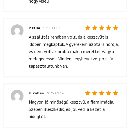
hogy viseli.
P. Erika
2025.11.06.
Értékelés:
A szállítás rendben volt, és a kesztyűt is
5
/ 5
időben megkaptuk. A gyerekem azóta is hordja,
és nem voltak problémák a mérettel vagy a
melegedéssel. Mindent egybevetve, pozitív
tapasztalatunk van.
K. Zoltán
2025.09.16.
Értékelés:
Nagyon jó minőségű kesztyű, a fiam imádja.
5
/ 5
Szépen illeszkedik, és jól védi a kezét a
hidegtől.