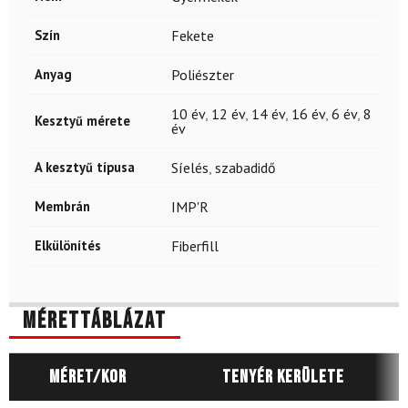
Szín
Fekete
Anyag
Poliészter
10 év
,
12 év
,
14 év
,
16 év
,
6 év
,
8
Kesztyű mérete
év
A kesztyű típusa
Síelés
,
szabadidő
Membrán
IMP'R
Elkülönítés
Fiberfill
Mérettáblázat
Méret/Kor
Tenyér kerülete