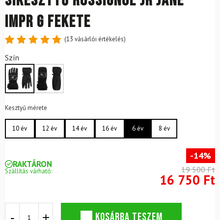
Síkesztyű ROSSIGNOL JR Jane
IMPR G Fekete
(
13
vásárlói értékelés)
Értékelés
13
Szín
4.85
az
5-ből,
értékelés
alapján
Kesztyű mérete
10 év
12 év
14 év
16 év
6 év
8 év
-14%
RAKTÁRON
19 500 Ft
Szállítás várható:
16 750 Ft
Síkesztyű
KOSÁRBA TESZEM