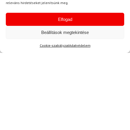
releváns hirdetéseket jelenítsünk meg.
vagyunk! 🔥⭐
Elfogad
Kérdése van?
Beállítások megtekintése
Cookie-szabályzat
Adatvédelem
Kérdése van?
info@topskisport.hu
Név