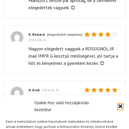
Hiányzott belőle par aprosag, de a termekvel
elegedettek vagyunk. 😊
K. Richárd
(megerősített tulajdonos)
2024.04.26.
Értékelés:
4
/ 5
Nagyon elégedett vaggyok a ROSSIGNOL JR
Jnae IMPR G kesztyű minőségével, jól tartja a
hőt és kényelmes a gyerekem kezén. 😊
H. Ernő
2024.02.15.
Értékelés:
A ROSSIGNOL JR Jane IMPR G kesztyű ára is
Cookie-hoz való hozzájárulás
5
/ 5
kedvező volt, különösen a minőségéhez
kezelése
képest. A gyerekem számára könnyen
felvehető, és nem túl vastag, így minden
Ezen a weboldalon sütiket használunk statisztikai és reklámcélokra
annak érdekében, hogy javítsuk a felhasználói élményt, illetve később
mozdulata szabad marad. Nagyon elégedettek