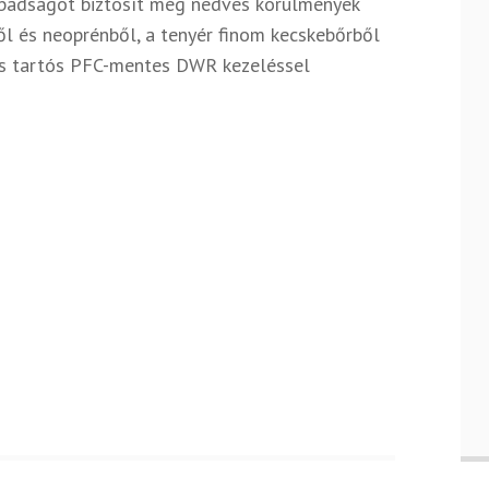
abadságot biztosít még nedves körülmények
ől és neoprénből, a tenyér finom kecskebőrből
, és tartós PFC-mentes DWR kezeléssel