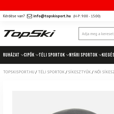
Kérdése van?
info@topskisport.hu
(
H-P: 9:00 - 15:00
)
Products
search
RUHÁZAT
Cipők
TÉLI SPORTOK
NYÁRI SPORTOK
KIEGÉ
TOPSKISPORT.HU
/
TÉLI SPORTOK
/
SÍKESZTYŰK
/
NŐI SÍKE