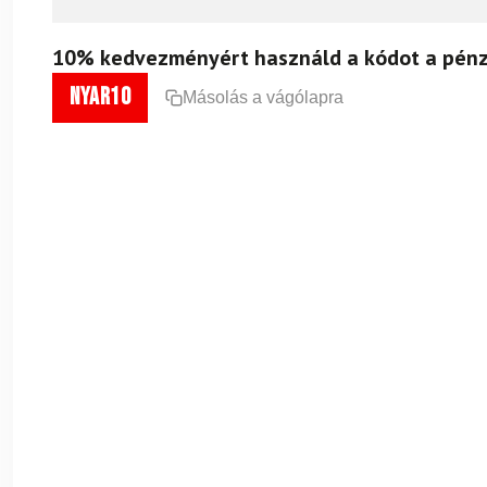
10% kedvezményért használd a kódot a pénz
nyar10
Másolás a vágólapra