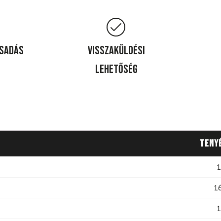
csadás
Visszaküldési
lehetőség
Teny
1
1
1