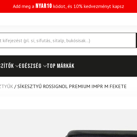
NYAR10
Add meg a
kódot, és 10% kedvezményt kapsz
SZÍTŐK
EGÉSZSÉG
Top márkák
SZTYŰK
/
SÍKESZTYŰ ROSSIGNOL PREMIUM IMPR M FEKETE