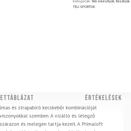
Kategóriák:
Női síkesztyűk
,
Kesztyűk
,
TÉLI SPORTOK
ettáblázat
Értékelések
lmas és strapabíró kecskebőr kombinációját
iszonyokkal szemben. A vízálló és lélegző
zárazon és melegen tartja kezeit. A Primaloft