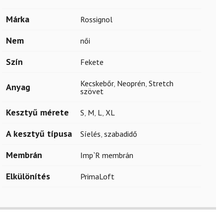
Márka
Rossignol
Nem
női
Szín
Fekete
Kecskebőr
,
Neoprén
,
Stretch
Anyag
szövet
Kesztyű mérete
S
,
M
,
L
,
XL
A kesztyű típusa
Síelés
,
szabadidő
Membrán
Imp`R membrán
Elkülönítés
PrimaLoft