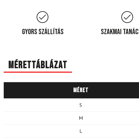
Gyors szállítás
Szakmai taná
Mérettáblázat
Méret
S
M
L