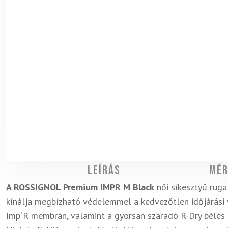
Leírás
Mér
A ROSSIGNOL Premium IMPR M Black
női síkesztyű ruga
kínálja megbízható védelemmel a kedvezőtlen időjárási v
Imp`R membrán, valamint a gyorsan száradó R-Dry bélés s