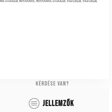
Női síruházat
,
ROSSIGNOL
,
ROSSIGNOL síruházat
,
Síkesztyűk
,
Síkesztyűk
,
Kérdése van?
JELLEMZŐK