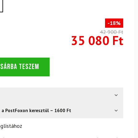
-18%
42 900 Ft
35 080 Ft
OSÁRBA TESZEM
s a PostFoxon keresztül – 1600 Ft
? Semmi gond – a terméket egyszerűen visszaküldheti 14
glistához
.
Mik a visszaküldés feltételei?