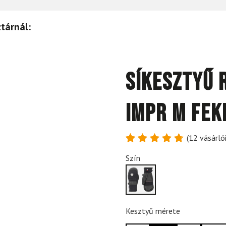
tárnál:
Síkesztyű 
IMPR M Fek
(
12
vásárlói
Értékelés
12
Szín
4.83
az
5-ből,
értékelés
alapján
Kesztyű mérete