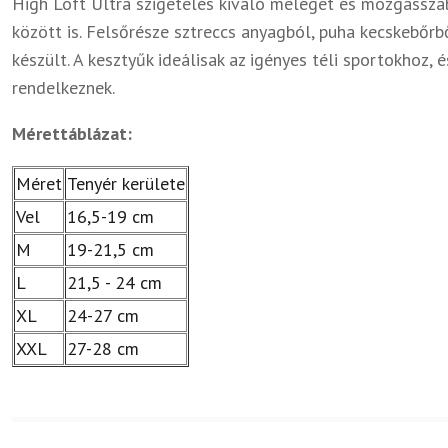
High Loft Ultra szigetelés kiváló meleget és mozgássz
között is. Felsőrésze sztreccs anyagból, puha kecskebőrb
készült. A kesztyűk ideálisak az igényes téli sportokhoz
rendelkeznek.
Mérettáblázat:
Méret
Tenyér kerülete
Vel
16,5-19 cm
M
19-21,5 cm
L
21,5 - 24 cm
XL
24-27 cm
XXL
27-28 cm