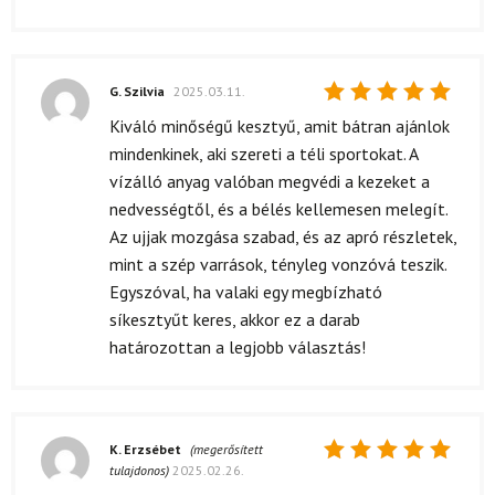
G. Szilvia
2025.03.11.
Értékelés:
Kiváló minőségű kesztyű, amit bátran ajánlok
5
/ 5
mindenkinek, aki szereti a téli sportokat. A
vízálló anyag valóban megvédi a kezeket a
nedvességtől, és a bélés kellemesen melegít.
Az ujjak mozgása szabad, és az apró részletek,
mint a szép varrások, tényleg vonzóvá teszik.
Egyszóval, ha valaki egy megbízható
síkesztyűt keres, akkor ez a darab
határozottan a legjobb választás!
K. Erzsébet
(megerősített
tulajdonos)
2025.02.26.
Értékelés: