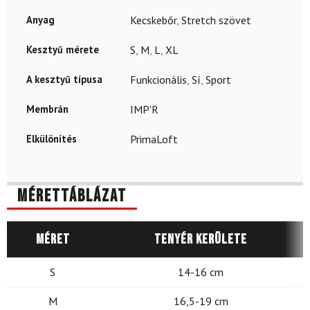
Anyag
Kecskebőr
,
Stretch szövet
Kesztyű mérete
S
,
M
,
L
,
XL
A kesztyű típusa
Funkcionális
,
Sí
,
Sport
Membrán
IMP'R
Elkülönítés
PrimaLoft
Mérettáblázat
Méret
Tenyér kerülete
S
14-16 cm
M
16,5-19 cm