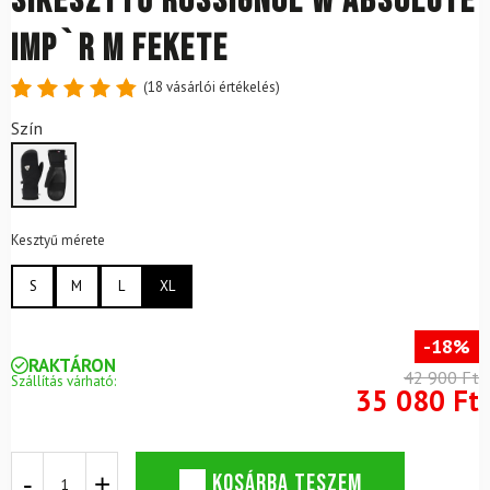
Síkesztyű ROSSIGNOL W Absolute
IMP`R M Fekete
(
18
vásárlói értékelés)
Értékelés
18
Szín
4.89
az
5-ből,
értékelés
alapján
Kesztyű mérete
S
M
L
XL
-18%
RAKTÁRON
42 900 Ft
Szállítás várható:
35 080 Ft
Síkesztyű
KOSÁRBA TESZEM