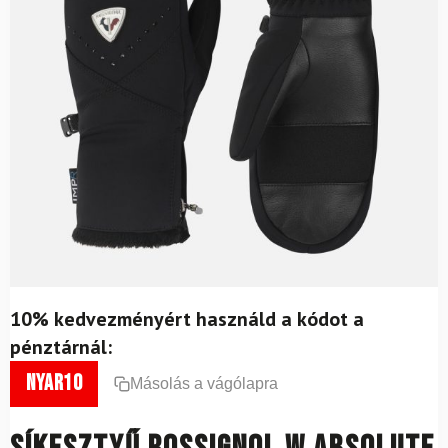
10% kedvezményért használd a kódot a
pénztárnál:
nyar10
Másolás a vágólapra