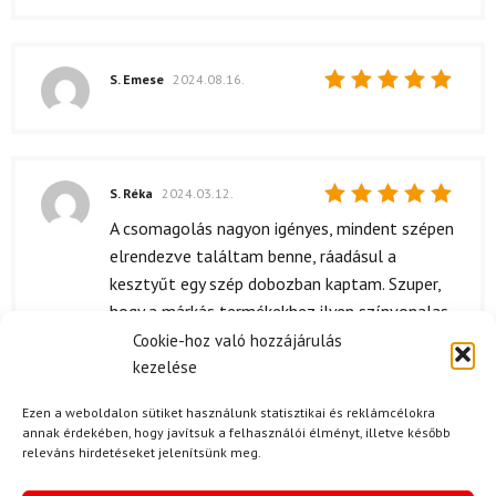
S. Emese
2024.08.16.
Értékelés:
5
/ 5
S. Réka
2024.03.12.
Értékelés:
A csomagolás nagyon igényes, mindent szépen
5
/ 5
elrendezve találtam benne, ráadásul a
kesztyűt egy szép dobozban kaptam. Szuper,
hogy a márkás termékekhez ilyen színvonalas
csomagolás is jár, úgy érzem, hogy sokkal
Cookie-hoz való hozzájárulás
különlegesebb lett az ajándék. Az is tetszett,
kezelése
hogy a rendelés gyorsan megérkezett, így nem
Ezen a weboldalon sütiket használunk statisztikai és reklámcélokra
kellett sokat várni.
annak érdekében, hogy javítsuk a felhasználói élményt, illetve később
releváns hirdetéseket jelenítsünk meg.