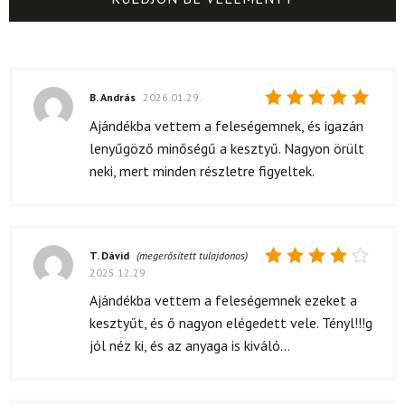
B. András
2026.01.29.
Értékelés:
Ajándékba vettem a feleségemnek, és igazán
5
/ 5
lenyűgöző minőségű a kesztyű. Nagyon örült
neki, mert minden részletre figyeltek.
T. Dávid
(megerősített tulajdonos)
2025.12.29.
Értékelés:
4
/ 5
Ajándékba vettem a feleségemnek ezeket a
kesztyűt, és ő nagyon elégedett vele. Tényl!!!g
jól néz ki, és az anyaga is kiváló...