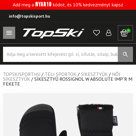
NYAR10
Add meg a
kódot, és 10% kedvezményt kapsz
info@topskisport.hu
0
Products
search
TOPSKISPORT.HU
/
TÉLI SPORTOK
/
SÍKESZTYŰK
/
NŐI
SÍKESZTYŰK
/
SÍKESZTYŰ ROSSIGNOL W ABSOLUTE IMP`R M
FEKETE