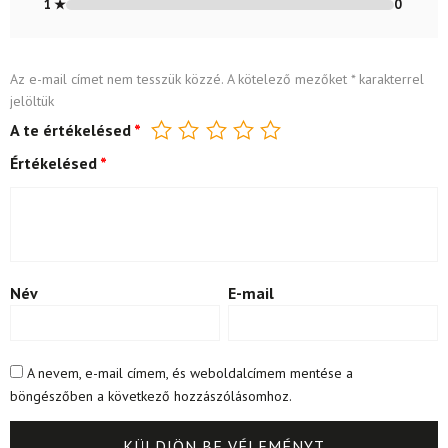
1 ★
0
Az e-mail címet nem tesszük közzé.
A kötelező mezőket
*
karakterrel
jelöltük
A te értékelésed
*
Értékelésed
*
Név
E-mail
A nevem, e-mail címem, és weboldalcímem mentése a
böngészőben a következő hozzászólásomhoz.