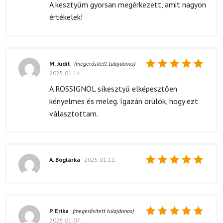
5
/ 5
A kesztyűm gyorsan megérkezett, amit nagyon
értékelek!
M. Judit
(megerősített tulajdonos)
2025.01.14.
Értékelés:
5
/ 5
A ROSSIGNOL síkesztyű elképesztően
kényelmes és meleg. Igazán örülök, hogy ezt
választottam.
A. Boglárka
2025.01.11.
Értékelés:
5
/ 5
P. Erika
(megerősített tulajdonos)
2025.01.07.