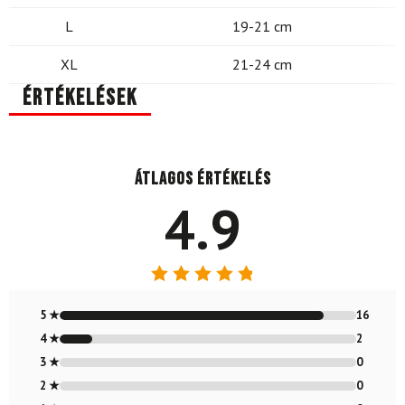
L
19-21 cm
XL
21-24 cm
Értékelések
Átlagos értékelés
4.9
Értékelés:
4.89
/ 5
5 ★
16
4 ★
2
3 ★
0
2 ★
0