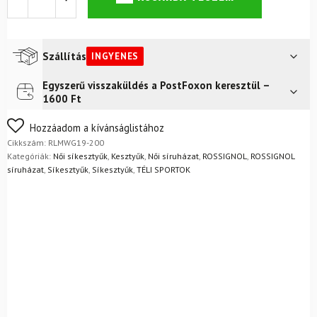
ROSSIGNOL
W
Absolute
IMP`R
M
Szállítás
INGYENES
Fekete
mennyiség
Egyszerű visszaküldés a PostFoxon keresztül –
Futár a címre
Ingyenes
1600 Ft
FoxPost
Ingyenes
Nem biztos a választásában? Semmi gond – a terméket
Hozzáadom a kívánságlistához
egyszerűen visszaküldheti 14 napon belül, indoklás nélkül.
Cikkszám:
RLMWG19-200
Mik a visszaküldés feltételei?
Kategóriák:
Női síkesztyűk
,
Kesztyűk
,
Női síruházat
,
ROSSIGNOL
,
ROSSIGNOL
síruházat
,
Síkesztyűk
,
Síkesztyűk
,
TÉLI SPORTOK