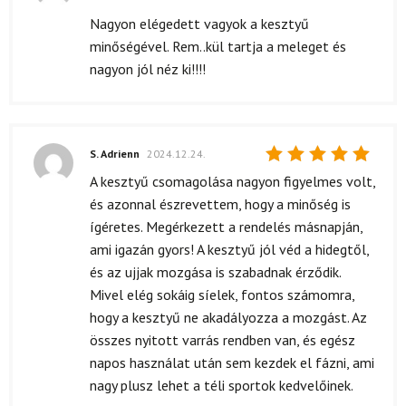
Értékelés:
5
/ 5
Nagyon elégedett vagyok a kesztyű
minőségével. Rem..kül tartja a meleget és
nagyon jól néz ki!!!!
S. Adrienn
2024.12.24.
Értékelés:
A kesztyű csomagolása nagyon figyelmes volt,
5
/ 5
és azonnal észrevettem, hogy a minőség is
ígéretes. Megérkezett a rendelés másnapján,
ami igazán gyors! A kesztyű jól véd a hidegtől,
és az ujjak mozgása is szabadnak érződik.
Mivel elég sokáig síelek, fontos számomra,
hogy a kesztyű ne akadályozza a mozgást. Az
összes nyitott varrás rendben van, és egész
napos használat után sem kezdek el fázni, ami
nagy plusz lehet a téli sportok kedvelőinek.