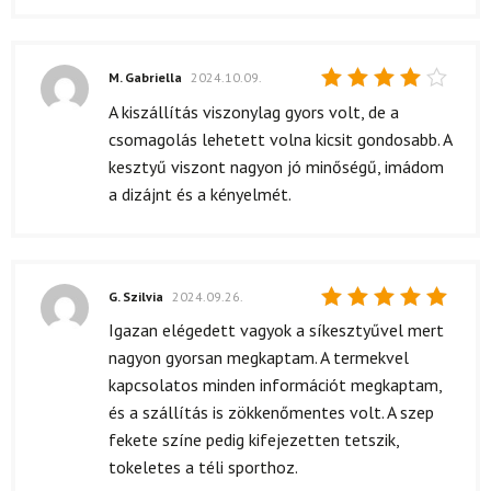
M. Gabriella
2024.10.09.
Értékelés:
A kiszállítás viszonylag gyors volt, de a
4
/ 5
csomagolás lehetett volna kicsit gondosabb. A
kesztyű viszont nagyon jó minőségű, imádom
a dizájnt és a kényelmét.
G. Szilvia
2024.09.26.
Értékelés:
Igazan elégedett vagyok a síkesztyűvel mert
5
/ 5
nagyon gyorsan megkaptam. A termekvel
kapcsolatos minden információt megkaptam,
és a szállítás is zökkenőmentes volt. A szep
fekete színe pedig kifejezetten tetszik,
tokeletes a téli sporthoz.