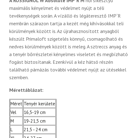
A ROSSIGNOL W Absolute IMP`R M
női síkesztyű
maximális kényelmet és védelmet nyújt a téli
tevékenységek során. A vízálló és légáteresztő IMP`R
membrán szárazon tartja a kezét még kihívásokkal teli
körülmények között is. Az újrahasznosított anyagból
készült Primaloft szigetelés könnyű, csomagolható és
nedves körülmények között is meleg. A sztreccs anyag és
a tenyér bőrrészletei kényelmes viseletet és megbízható
fogást biztosítanak. Ezenkívül a kéz hátsó részén
található párnázás további védelmet nyújt az ütésekkel
szemben.
Mérettáblázat:
Méret
Tenyér kerülete
Vel
16,5-19 cm
M
19-21,5 cm
L
21,5 - 24 cm