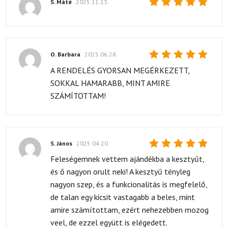
S. Máté
2025.11.13.
Értékelés:
5
/ 5
O. Barbara
2025.06.28.
Értékelés:
A RENDELÉS GYORSAN MEGÉRKEZETT,
5
/ 5
SOKKAL HAMARABB, MINT AMIRE
SZÁMÍTOTTAM!
S. János
2025.04.20.
Értékelés:
Feleségemnek vettem ajándékba a kesztyűt,
5
/ 5
és ő nagyon orult neki! A kesztyű tényleg
nagyon szep, és a funkcionalitás is megfelelő,
de talan egy kicsit vastagabb a beles, mint
amire számítottam, ezért nehezebben mozog
veel, de ezzel együtt is elégedett.