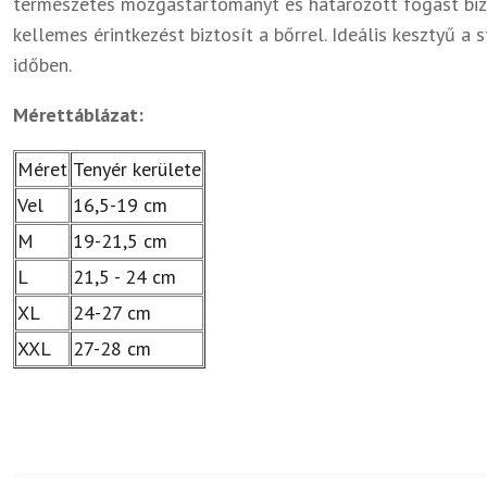
természetes mozgástartományt és határozott fogást bizt
kellemes érintkezést biztosít a bőrrel. Ideális kesztyű a
időben.
Mérettáblázat:
Méret
Tenyér kerülete
Vel
16,5-19 cm
M
19-21,5 cm
L
21,5 - 24 cm
XL
24-27 cm
XXL
27-28 cm