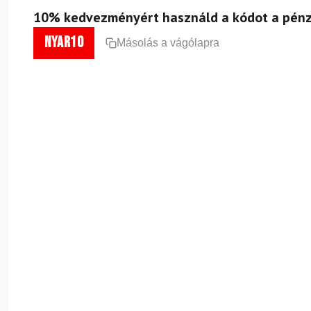
10% kedvezményért használd a kódot a pénz
nyar10
Másolás a vágólapra