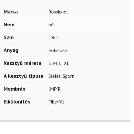
Márka
Rossignol
Nem
női
Szín
fehér
Anyag
Poliészter
Kesztyű mérete
S
,
M
,
L
,
XL
A kesztyű típusa
Síelés
,
Sport
Membrán
IMP'R
Elkülönítés
Fiberfill