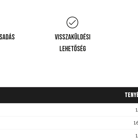
csadás
Visszaküldési
lehetőség
Teny
1
1
1