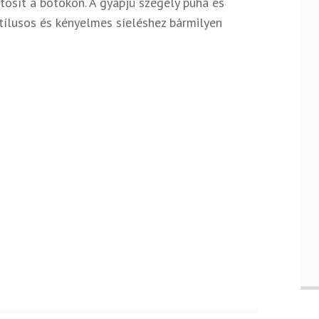
osít a botokon. A gyapjú szegély puha és
 stílusos és kényelmes síeléshez bármilyen