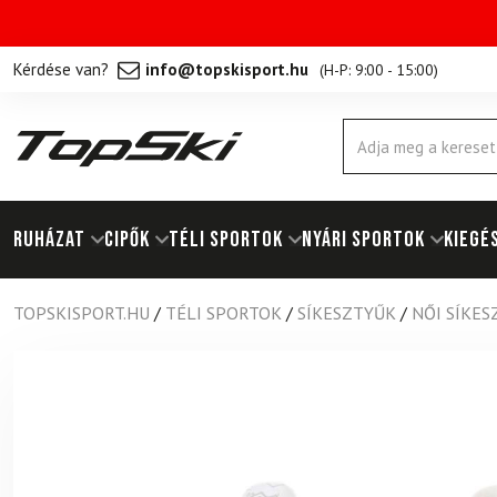
Kérdése van?
info@topskisport.hu
(
H-P: 9:00 - 15:00
)
Products
search
RUHÁZAT
Cipők
TÉLI SPORTOK
NYÁRI SPORTOK
KIEGÉ
TOPSKISPORT.HU
/
TÉLI SPORTOK
/
SÍKESZTYŰK
/
NŐI SÍKE