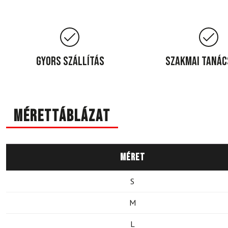
Gyors szállítás
Szakmai taná
Mérettáblázat
Méret
S
M
L