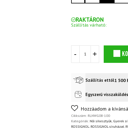
RAKTÁRON
Szállítás várható:
Síkesztyű
K
ROSSIGNOL
W
Temptation
IMPR
G
1 500
Szállítás ettől
Fehér
mennyiség
Egyszerű visszaküldé
Futár a címre
2 400
Ft
FoxPost
1 500
Ft
Nem biztos a választásában
Hozzáadom a kívánsá
napon belül, indoklás nélkül
Cikkszám:
RLNWG08-100
Kategóriák:
Női síkesztyűk
,
Gyerek s
ROSSIGNOL
,
ROSSIGNOL síruházat
,
R