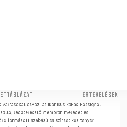
ettáblázat
Értékelések
s varrásokat ötvözi az ikonikus kakas Rossignol
 vízálló, légáteresztő membrán meleget és
őre formázott szabású és szintetikus tenyér