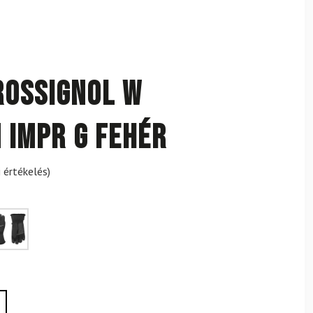
ROSSIGNOL W
 IMPR G Fehér
 értékelés)