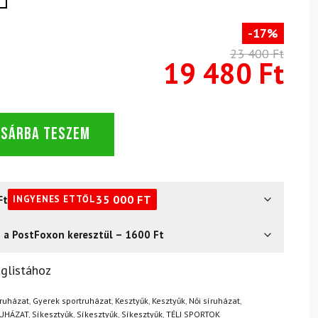
-17%
23 400 Ft
19 480 Ft
OSÁRBA TESZEM
Ft
35 000
FT
INGYENES ETTŐL
s a PostFoxon keresztül – 1600 Ft
? Semmi gond – a terméket egyszerűen visszaküldheti 14
glistához
.
Mik a visszaküldés feltételei?
íruházat
,
Gyerek sportruházat
,
Kesztyűk
,
Kesztyűk
,
Női síruházat
,
UHÁZAT
,
Síkesztyűk
,
Síkesztyűk
,
Síkesztyűk
,
TÉLI SPORTOK