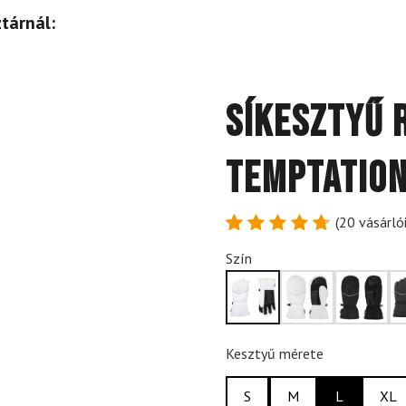
tárnál:
Síkesztyű 
Temptation
(
20
vásárlói
Értékelés
20
Szín
4.8
az 5-
ből,
értékelés
alapján
Kesztyű mérete
S
M
L
XL