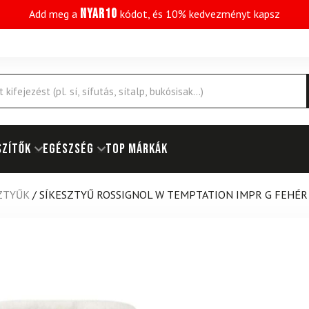
NYAR10
Add meg a
kódot, és 10% kedvezményt kapsz
SZÍTŐK
EGÉSZSÉG
Top márkák
SZTYŰK
/
SÍKESZTYŰ ROSSIGNOL W TEMPTATION IMPR G FEHÉR