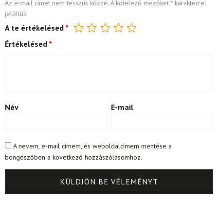
Az e-mail címet nem tesszük közzé.
A kötelező mezőket
*
karakterrel
jelöltük
A te értékelésed
*
Értékelésed
*
Név
E-mail
A nevem, e-mail címem, és weboldalcímem mentése a
böngészőben a következő hozzászólásomhoz.