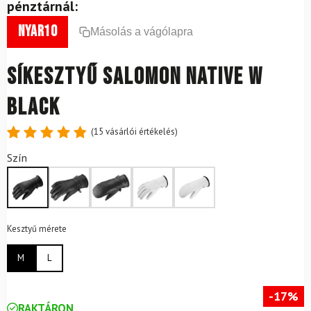
pénztárnál:
nyar10
Másolás a vágólapra
Síkesztyű SALOMON Native W
Black
(
15
vásárlói értékelés)
Értékelés
15
Szín
4.87
az
5-ből,
értékelés
alapján
Kesztyű mérete
M
L
-17%
RAKTÁRON