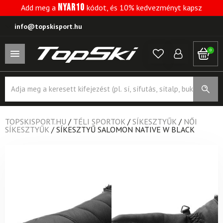
NYAR10
Add meg a
kódot, és 10% kedvezményt kapsz
info@topskisport.hu
0
Products
search
TOPSKISPORT.HU
/
TÉLI SPORTOK
/
SÍKESZTYŰK
/
NŐI
SÍKESZTYŰK
/
SÍKESZTYŰ SALOMON NATIVE W BLACK