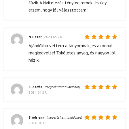
fázik. A kivitelezés tényleg remek, és úgy
érzem, hogy jól választottam!
N. Péter
2024.05.20.
Értékelés:
Ajándékba vettem a lányomnak, és azonnal
5
/ 5
megkedvelte! Tökéletes anyag, és nagyon jól
néz ki.
K. Zsófia
(megerősített tulajdonos)
2024.04.27.
Értékelés:
5
/ 5
S. Adrienn
(megerősített tulajdonos)
2024.04.18.
Értékelés: