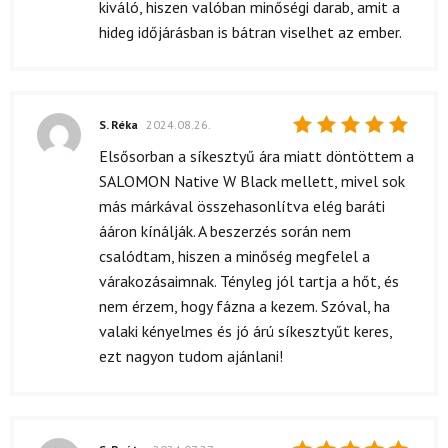
kiváló, hiszen valóban minőségi darab, amit a
hideg időjárásban is bátran viselhet az ember.
S. Réka
2024.08.26.
Értékelés:
Elsősorban a síkesztyű ára miatt döntöttem a
5
/ 5
SALOMON Native W Black mellett, mivel sok
más márkával összehasonlítva elég baráti
ááron kínálják. A beszerzés során nem
csalódtam, hiszen a minőség megfelel a
várakozásaimnak. Tényleg jól tartja a hőt, és
nem érzem, hogy fázna a kezem. Szóval, ha
valaki kényelmes és jó árú síkesztyűt keres,
ezt nagyon tudom ajánlani!