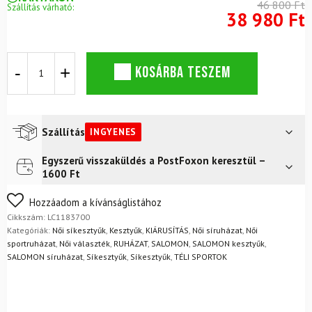
46 800 Ft
Szállítás várható:
38 980 Ft
Síkesztyű
KOSÁRBA TESZEM
SALOMON
Native
W
Black
mennyiség
Szállítás
INGYENES
Egyszerű visszaküldés a PostFoxon keresztül –
Futár a címre
Ingyenes
1600 Ft
FoxPost
Ingyenes
Nem biztos a választásában? Semmi gond – a terméket
Hozzáadom a kívánságlistához
egyszerűen visszaküldheti 14 napon belül, indoklás nélkül.
Cikkszám:
LC1183700
Mik a visszaküldés feltételei?
Kategóriák:
Női síkesztyűk
,
Kesztyűk
,
KIÁRUSÍTÁS
,
Női síruházat
,
Női
sportruházat
,
Női választék
,
RUHÁZAT
,
SALOMON
,
SALOMON kesztyűk
,
SALOMON síruházat
,
Síkesztyűk
,
Síkesztyűk
,
TÉLI SPORTOK