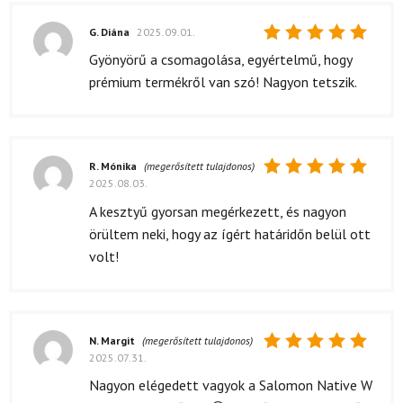
G. Diána
2025.09.01.
Értékelés:
Gyönyörű a csomagolása, egyértelmű, hogy
5
/ 5
prémium termékről van szó! Nagyon tetszik.
R. Mónika
(megerősített tulajdonos)
2025.08.03.
Értékelés:
5
/ 5
A kesztyű gyorsan megérkezett, és nagyon
örültem neki, hogy az ígért határidőn belül ott
volt!
N. Margit
(megerősített tulajdonos)
2025.07.31.
Értékelés:
5
/ 5
Nagyon elégedett vagyok a Salomon Native W