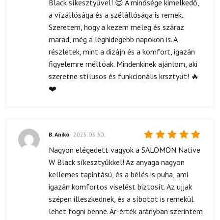
Black síkesztyűvel! 😊 A minősége kimelkedő,
a vízállósága és a szélállósága is remek.
Szeretem, hogy a kezem meleg és száraz
marad, még a leghidegebb napokon is. A
részletek, mint a dizájn és a komfort, igazán
figyelemre méltóak. Mindenkinek ajánlom, aki
szeretne stílusos és funkcionális krsztyűt! 🔥
❤️
B. Anikó
2025.03.30.
Értékelés:
Nagyon elégedett vagyok a SALOMON Native
5
/ 5
W Black síkesztyűkkel! Az anyaga nagyon
kellemes tapintású, és a bélés is puha, ami
igazán komfortos viselést biztosít. Az ujjak
szépen illeszkednek, és a síbotot is remekül
lehet fogni benne. Ár-érték arányban szerintem