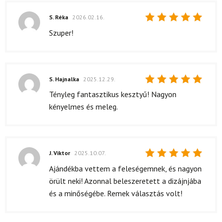
S. Réka
2026.02.16.
Értékelés:
Szuper!
5
/ 5
S. Hajnalka
2025.12.29.
Értékelés:
Tényleg fantasztikus kesztyű! Nagyon
5
/ 5
kényelmes és meleg.
J. Viktor
2025.10.07.
Értékelés:
Ajándékba vettem a feleségemnek, és nagyon
5
/ 5
örült neki! Azonnal beleszeretett a dizájnjába
és a minőségébe. Remek választás volt!