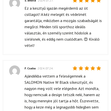
S. Beáta
2024.07.27.
Értékelés:
Ez a kesztyű igazán megérdemli az öt
5
/ 5
csillagot! A kéz melegét és védelmét
garantálja, miközben a mozgás szabadságát is
megőrzi. Minden téli sporthoz ideális
választás, én személy szerint hódolok a
síelésnek, és eddig nem csalódtam. 😍 Kiváló
vétel!
F. Csaba
2024.07.24.
Értékelés:
Ajándékba vettem a feleségemnek a
5
/ 5
SALOMON Native W Black síkesztyűt, és
nagyon meg volt vele elégedve. Azt mondta,
hogy nemcsak a design tetszik neki, hanem az
is, hogy mennyire jól tartja a hőt. Észrevette,
hogy a keze még a legnagyobb hidegben sem