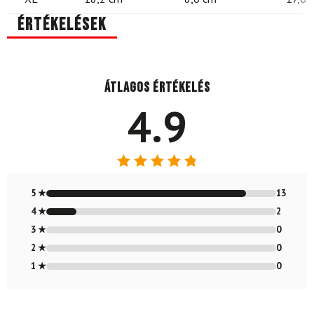
Értékelések
Átlagos értékelés
4.9
Értékelés:
4.87
/ 5
5 ★
13
4 ★
2
3 ★
0
2 ★
0
1 ★
0