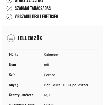
Gyors szállítás
Szakmai tanácsadás
Visszaküldési lehetőség
JELLEMZŐK
Márka
Salomon
Nem
női
Szín
Fekete
Anyag
Bőr; Bélés: 100% poliészter
Kesztyű mérete
M
,
L
A kesztyű típusa