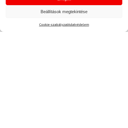
Beállítások megtekintése
Cookie-szabályzat
Adatvédelem
Kérdése van?
info@topskisport.hu
Név
E-mail