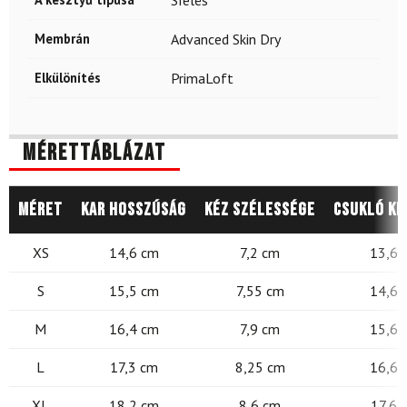
Síelés
Membrán
Advanced Skin Dry
Elkülönítés
PrimaLoft
Mérettáblázat
Méret
Kar hosszúság
Kéz szélessége
Csukló ke
XS
14,6 cm
7,2 cm
13,6 
S
15,5 cm
7,55 cm
14,6 
M
16,4 cm
7,9 cm
15,6 
L
17,3 cm
8,25 cm
16,6 
XL
18,2 cm
8,6 cm
17,6 