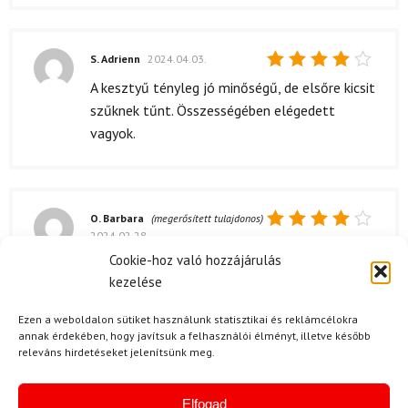
5
/ 5
S. Adrienn
2024.04.03.
Értékelés:
A kesztyű tényleg jó minőségű, de elsőre kicsit
4
/ 5
szűknek tűnt. Összességében elégedett
vagyok.
O. Barbara
(megerősített tulajdonos)
2024.02.28.
Értékelés:
4
/ 5
Cookie-hoz való hozzájárulás
A kesztyű minősége igazán jó, de egy kicsit
kezelése
szorosnak érzem az ujjaknál. Mégis, a
melegítő hatása miatt megérdemel egy
Ezen a weboldalon sütiket használunk statisztikai és reklámcélokra
négyest!
annak érdekében, hogy javítsuk a felhasználói élményt, illetve később
releváns hirdetéseket jelenítsünk meg.
Kérdése van?
Elfogad