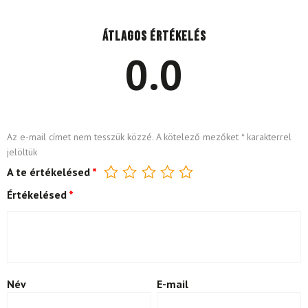
Átlagos értékelés
0.0
Az e-mail címet nem tesszük közzé.
A kötelező mezőket
*
karakterrel
jelöltük
A te értékelésed
*
Értékelésed
*
Név
E-mail