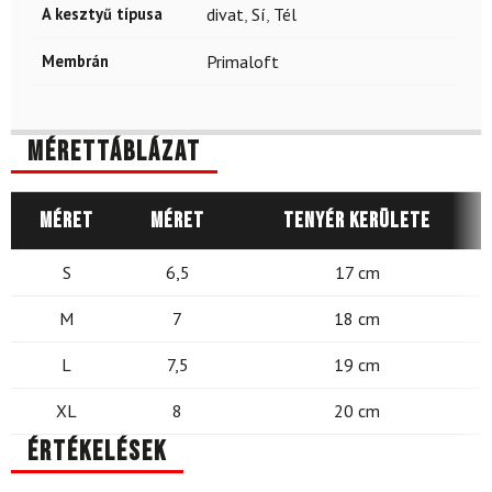
A kesztyű típusa
divat
,
Sí
,
Tél
Membrán
Primaloft
Mérettáblázat
Méret
Méret
Tenyér kerülete
S
6,5
17 cm
M
7
18 cm
L
7,5
19 cm
XL
8
20 cm
Értékelések