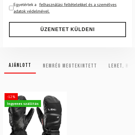
Egyetértek a
felhasználási feltételekkel és a személyes
adatok védelmével.
Ajánlott
NEMRÉG MEGTEKINTETT
Lehet, hog
-12%
Ingyenes szállítás