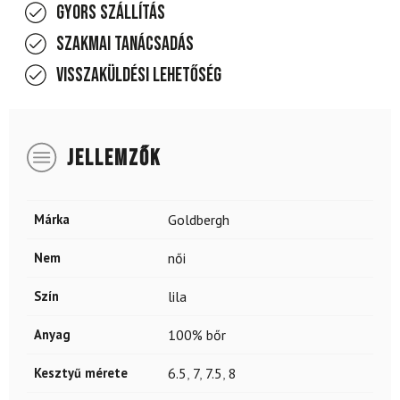
Gyors szállítás
Szakmai tanácsadás
Visszaküldési lehetőség
JELLEMZŐK
Márka
Goldbergh
Nem
női
Szín
lila
Anyag
100% bőr
Kesztyű mérete
6.5
,
7
,
7.5
,
8