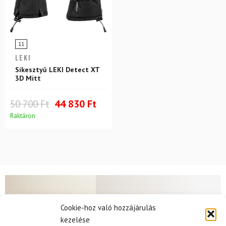
11
LEKI
Síkesztyű LEKI Detect XT
3D Mitt
50 700 Ft
44 830 Ft
Raktáron
Hírek
Cookie-hoz való hozzájárulás
kezelése