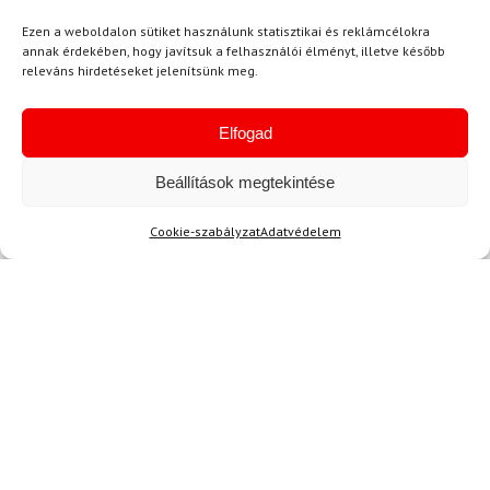
Ezen a weboldalon sütiket használunk statisztikai és reklámcélokra
Aktuális hírek megtekintése
annak érdekében, hogy javítsuk a felhasználói élményt, illetve később
releváns hirdetéseket jelenítsünk meg.
Elfogad
Beállítások megtekintése
Akció
Cookie-szabályzat
Adatvédelem
TERMÉKEK BEMUTATÁSA HASZNÁLAT KÖZBEN
SZERETNE ELSŐKÉNT ÉRTESÜLNI AZ
ÚJDONSÁGAINKRÓL?