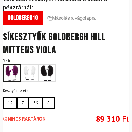
pénztárnál:
goldbergh10
Másolás a vágólapra
Síkesztyűk GOLDBERGH Hill
Mittens Viola
Szín
Kesztyű mérete
6.5
7
7.5
8
89 310
Ft
NINCS RAKTÁRON