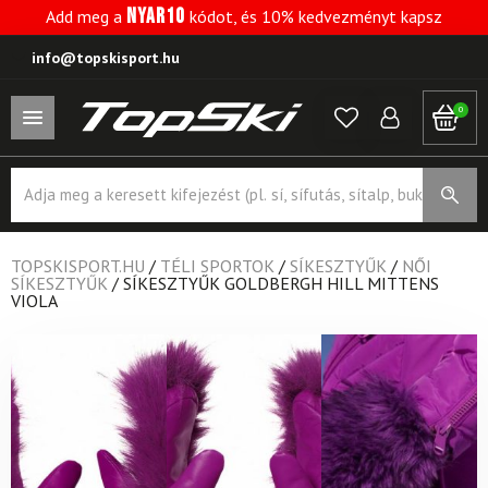
NYAR10
Add meg a
kódot, és 10% kedvezményt kapsz
info@topskisport.hu
0
Products
search
TOPSKISPORT.HU
/
TÉLI SPORTOK
/
SÍKESZTYŰK
/
NŐI
SÍKESZTYŰK
/
SÍKESZTYŰK GOLDBERGH HILL MITTENS
VIOLA