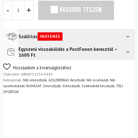
Síkesztyűk
KOSÁRBA TESZEM
GOLDBERGH
Hill
Mittens
Viola
mennyiség
Szállítás
INGYENES
Egyszerű visszaküldés a PostFoxon keresztül –
Futár a címre
Ingyenes
1600 Ft
FoxPost
Ingyenes
Nem biztos a választásában? Semmi gond – a terméket
Hozzáadom a kívánságlistához
egyszerűen visszaküldheti 14 napon belül, indoklás nélkül.
Cikkszám:
GB68221254-5643
Mik a visszaküldés feltételei?
Kategóriák:
Női síkesztyűk
,
GOLDBERGH
,
Kesztyűk
,
Női síruházat
,
Női
sportruházat
,
RUHÁZAT
,
Síkesztyűk
,
Síkesztyűk
,
Szabadidő kesztyűk
,
TÉLI
SPORTOK