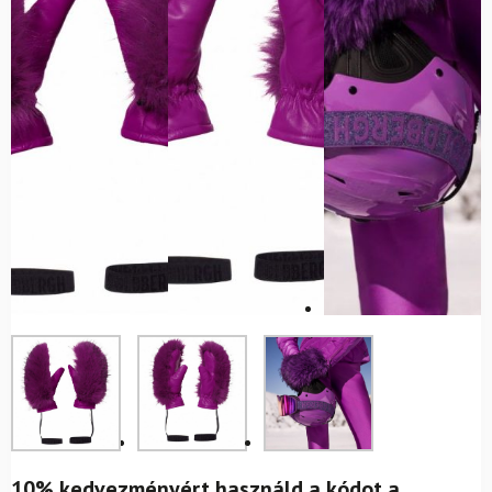
10% kedvezményért használd a kódot a