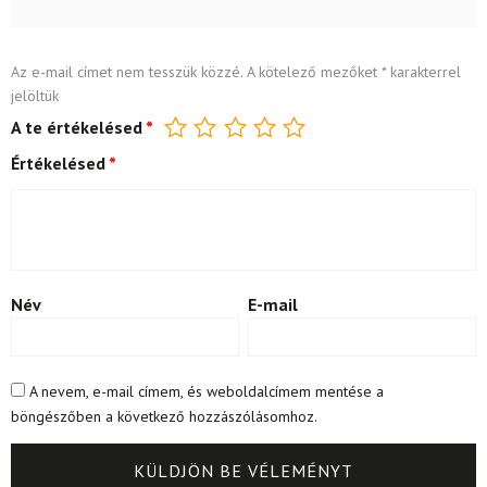
Az e-mail címet nem tesszük közzé.
A kötelező mezőket
*
karakterrel
jelöltük
A te értékelésed
*
Értékelésed
*
Név
E-mail
A nevem, e-mail címem, és weboldalcímem mentése a
böngészőben a következő hozzászólásomhoz.