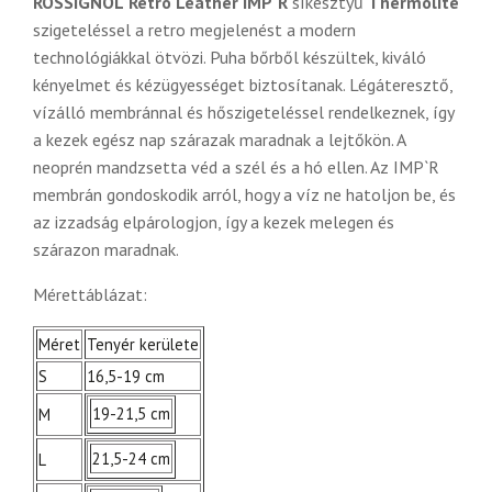
ROSSIGNOL
Retro Leather IMP`R
síkesztyű
Thermolite
szigeteléssel a retro megjelenést a modern
technológiákkal ötvözi. Puha bőrből készültek, kiváló
kényelmet és kézügyességet biztosítanak. Légáteresztő,
vízálló membránnal és hőszigeteléssel rendelkeznek, így
a kezek egész nap szárazak maradnak a lejtőkön. A
neoprén mandzsetta véd a szél és a hó ellen. Az IMP`R
membrán gondoskodik arról, hogy a víz ne hatoljon be, és
az izzadság elpárologjon, így a kezek melegen és
szárazon maradnak.
Mérettáblázat:
Méret
Tenyér kerülete
S
16,5-19 cm
19-21,5 cm
M
21,5-24 cm
L