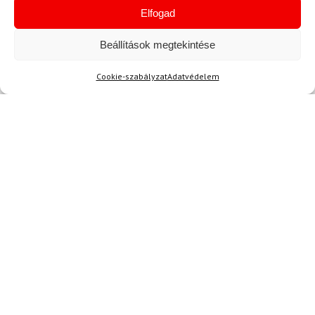
Elfogad
info@topskisport.hu
Beállítások megtekintése
Cookie-szabályzat
Adatvédelem
Név
E-mail
Az üzeneted