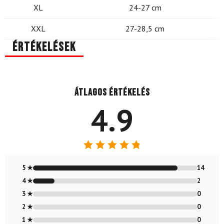
XL
24-27 cm
XXL
27-28,5 cm
Értékelések
Átlagos értékelés
4.9
Értékelés:
4.88
/ 5
5 ★
14
4 ★
2
3 ★
0
2 ★
0
1 ★
0