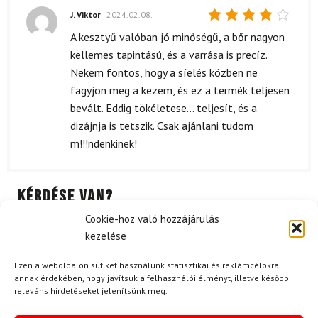
J. Viktor
2024.02.08.
Értékelés:
A kesztyű valóban jó minőségű, a bőr nagyon
4
/ 5
kellemes tapintású, és a varrása is precíz.
Nekem fontos, hogy a síelés közben ne
fagyjon meg a kezem, és ez a termék teljesen
bevált. Eddig tökéletese... teljesít, és a
dizájnja is tetszik. Csak ajánlani tudom
m!!!ndenkinek!
Kérdése van?
Cookie-hoz való hozzájárulás
kezelése
Ezen a weboldalon sütiket használunk statisztikai és reklámcélokra
annak érdekében, hogy javítsuk a felhasználói élményt, illetve később
releváns hirdetéseket jelenítsünk meg.
Kérdése van?