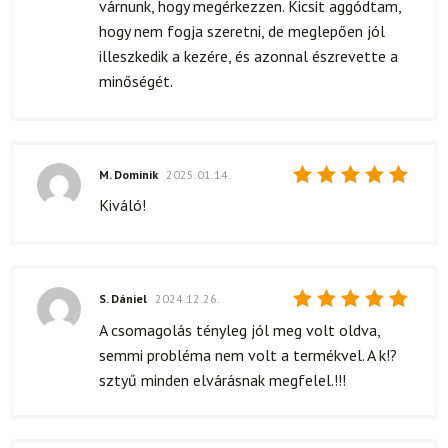
várnunk, hogy megérkezzen. Kicsit aggódtam,
hogy nem fogja szeretni, de meglepően jól
illeszkedik a kezére, és azonnal észrevette a
minőségét.
M. Dominik
2025.01.14.
Értékelés:
Kiváló!
5
/ 5
S. Dániel
2024.12.26.
Értékelés:
A csomagolás tényleg jól meg volt oldva,
5
/ 5
semmi probléma nem volt a termékvel. A k!?
sztyű minden elvárásnak megfelel.!!!