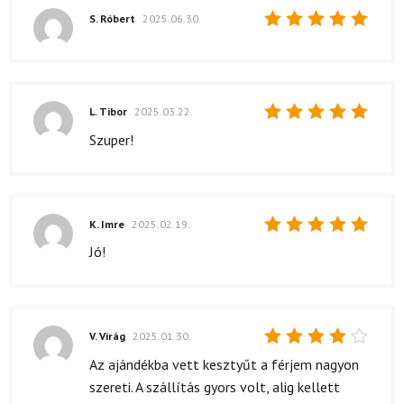
S. Róbert
2025.06.30.
Értékelés:
5
/ 5
L. Tibor
2025.03.22.
Értékelés:
Szuper!
5
/ 5
K. Imre
2025.02.19.
Értékelés:
Jó!
5
/ 5
V. Virág
2025.01.30.
Értékelés:
Az ajándékba vett kesztyűt a férjem nagyon
4
/ 5
szereti. A szállítás gyors volt, alig kellett