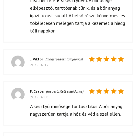
Leather IMP`R síkesztyűvel. A minősége
elképesztő, tarttósnak tűnik, és a bőr anyag
igazi luxust sugall. A belső része kényelmes, és
tökéletesen melegen tartja a kezemet a hiedg
téli napokon.
J. Viktor
(megerősített tulajdonos)
2025.07.17.
Értékelés:
5
/ 5
F. Csaba
(megerősített tulajdonos)
2025.07.06.
Értékelés:
5
/ 5
A kesztyű minősége fantasztikus. A bőr anyag
nagyszerűen tartja a hőt és véd a szél ellen.