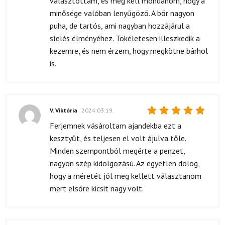
választottam, és meg kell mondanom, hogy a
minősége valóban lenyűgöző. A bőr nagyon
puha, de tartós, ami nagyban hozzájárul a
síelés élményéhez. Tökéletesen illeszkedik a
kezemre, és nem érzem, hogy megkötne bárhol
is.
V. Viktória
2024.03.19.
Értékelés:
Ferjemnek vásároltam ajandekba ezt a
5
/ 5
kesztyűt, és teljesen el volt ájulva tőle.
Minden szempontból megérte a penzet,
nagyon szép kidolgozású. Az egyetlen dolog,
hogy a méretét jól meg kellett választanom
mert elsőre kicsit nagy volt.