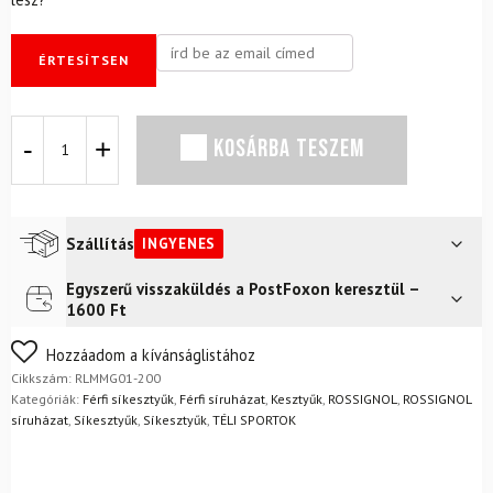
ÉRTESÍTSEN
Síkesztyű
KOSÁRBA TESZEM
ROSSIGNOL
Retro
Leather
IMP`R
mennyiség
Szállítás
INGYENES
Egyszerű visszaküldés a PostFoxon keresztül –
Futár a címre
Ingyenes
1600 Ft
FoxPost
Ingyenes
Nem biztos a választásában? Semmi gond – a terméket
Hozzáadom a kívánságlistához
egyszerűen visszaküldheti 14 napon belül, indoklás nélkül.
Cikkszám:
RLMMG01-200
Mik a visszaküldés feltételei?
Kategóriák:
Férfi síkesztyűk
,
Férfi síruházat
,
Kesztyűk
,
ROSSIGNOL
,
ROSSIGNOL
síruházat
,
Síkesztyűk
,
Síkesztyűk
,
TÉLI SPORTOK