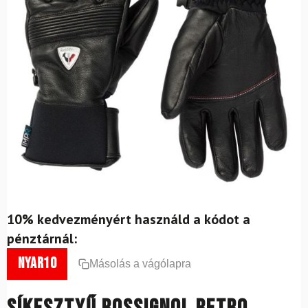
10% kedvezményért használd a kódot a
pénztárnál:
nyar10
Másolás a vágólapra