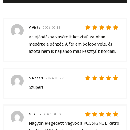
V. Virág
2026.02.13.
Értékelés:
Az ajándékba vásárolt kesztyű valóban
5
/ 5
megérte a pénzét. A férjem boldog vele, és
azóta nem is hajlandó más kesztyűt hordani.
S. Róbert
2026.01.27.
Értékelés:
Szuper!
5
/ 5
S. János
2026.01.02.
Értékelés:
Nagyon elégedett vagyok a ROSSIGNOL Retro
5
/ 5