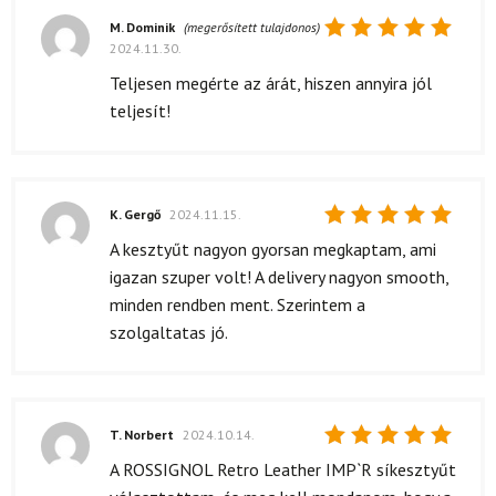
M. Dominik
(megerősített tulajdonos)
2024.11.30.
Értékelés:
5
/ 5
Teljesen megérte az árát, hiszen annyira jól
teljesít!
K. Gergő
2024.11.15.
Értékelés:
A kesztyűt nagyon gyorsan megkaptam, ami
5
/ 5
igazan szuper volt! A delivery nagyon smooth,
minden rendben ment. Szerintem a
szolgaltatas jó.
T. Norbert
2024.10.14.
Értékelés:
A ROSSIGNOL Retro Leather IMP`R síkesztyűt
5
/ 5