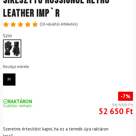
Síkesztyű ROSSIGNOL Retro
Leather IMP`R
(
16
vásárlói értékelés)
Értékelés
16
Szín
4.88
az
5-ből,
értékelés
alapján
Kesztyű mérete
M
-7%
RAKTÁRON
56 550 Ft
Szállítás várható:
52 650 Ft
Szeretne értesítést kapni, ha ez a termék újra raktáron
lesz?