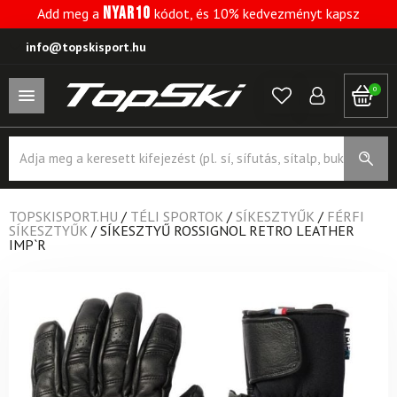
NYAR10
Add meg a
kódot, és 10% kedvezményt kapsz
info@topskisport.hu
0
Products
search
TOPSKISPORT.HU
/
TÉLI SPORTOK
/
SÍKESZTYŰK
/
FÉRFI
SÍKESZTYŰK
/
SÍKESZTYŰ ROSSIGNOL RETRO LEATHER
IMP`R