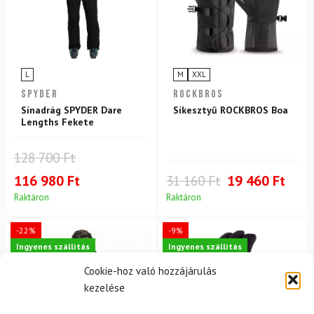
L
M
XXL
SPYDER
ROCKBROS
Sínadrág SPYDER Dare
Síkesztyű ROCKBROS Boa
Lengths Fekete
128 700 Ft
116 980 Ft
31 160 Ft
19 460 Ft
Raktáron
Raktáron
-22%
-9%
Ingyenes szállítás
Ingyenes szállítás
Cookie-hoz való hozzájárulás
kezelése