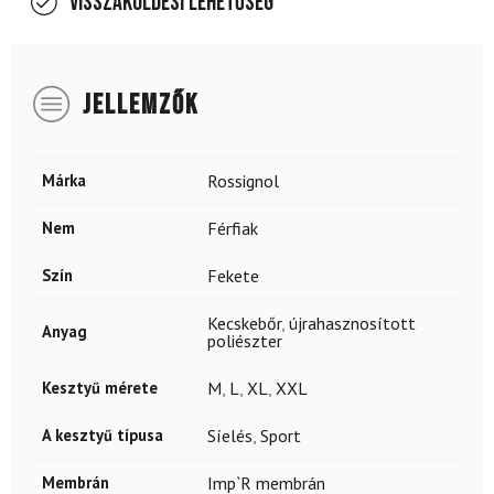
Visszaküldési lehetőség
JELLEMZŐK
Márka
Rossignol
Nem
Férfiak
Szín
Fekete
Kecskebőr
,
újrahasznosított
Anyag
poliészter
Kesztyű mérete
M
,
L
,
XL
,
XXL
A kesztyű típusa
Síelés
,
Sport
Membrán
Imp`R membrán