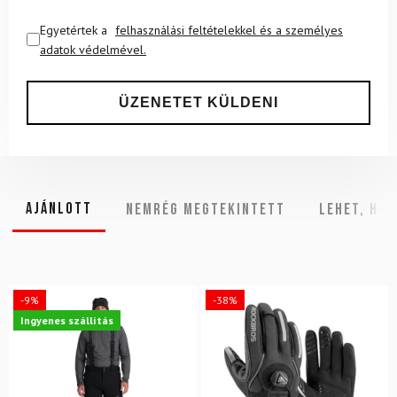
Egyetértek a
felhasználási feltételekkel és a személyes
adatok védelmével.
Ajánlott
NEMRÉG MEGTEKINTETT
Lehet, hog
-9%
-38%
Ingyenes szállítás