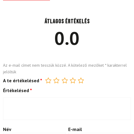
Átlagos értékelés
0.0
Az e-mail címet nem tesszük közzé.
A kötelező mezőket
*
karakterrel
jelöltük
A te értékelésed
*
Értékelésed
*
Név
E-mail