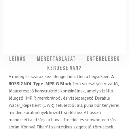
Leírás
Mérettáblázat
Értékelések
Kérdése van?
A meleg és száraz kéz elengedhetetlen a hegyekben.
A
ROSSIGNOL Type IMPR G Black
férfi síkesztyűk vízálló,
légáteresztő konstrukciót kombinálnak, amely vízálló,
lélegző IMP'R membránból és vízlepergető Durable
Water_Repellent (DWR) felületből áll, puha bőr tenyérrel
minden körülmények között síeléshez. A hosszú
mandzsetta elzárja a havat freeride és snowboardozás
során. Könnyű Fiberfil szintetikus szigetelő tömítések,