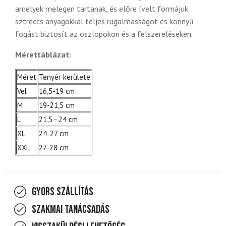
amelyek melegen tartanak, és előre ívelt formájuk
sztreccs anyagokkal teljes rugalmasságot és könnyű
fogást biztosít az oszlopokon és a felszereléseken.
Mérettáblázat:
Méret
Tenyér kerülete
Vel
16,5-19 cm
M
19-21,5 cm
L
21,5 - 24 cm
XL
24-27 cm
XXL
27-28 cm
Gyors szállítás
Szakmai tanácsadás