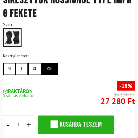
Síkesztyűk ROSSIGNOL Type IMPR
G Fekete
Szín
Kesztyű mérete
M
L
XL
XXL
-18%
RAKTÁRON
33 150 Ft
Szállítás várható:
27 280 Ft
Síkesztyűk
KOSÁRBA TESZEM
ROSSIGNOL
Type