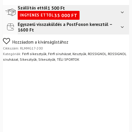
IMPR
G
1 500
Ft
Szállítás ettől
Fekete
35 000
FT
INGYENES ETTŐL
mennyiség
Egyszerű visszaküldés a PostFoxon keresztül –
Futár a címre
2 400
Ft
1600 Ft
FoxPost
1 500
Ft
Nem biztos a választásában? Semmi gond – a terméket
Hozzáadom a kívánságlistához
egyszerűen visszaküldheti 14 napon belül, indoklás nélkül.
Cikkszám:
RLMMG17-200
Mik a visszaküldés feltételei?
Kategóriák:
Férfi síkesztyűk
,
Férfi síruházat
,
Kesztyűk
,
ROSSIGNOL
,
ROSSIGNOL
síruházat
,
Síkesztyűk
,
Síkesztyűk
,
TÉLI SPORTOK