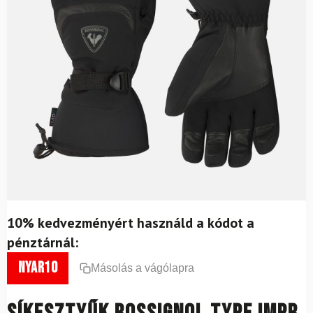
10% kedvezményért használd a kódot a
pénztárnál:
nyar10
Másolás a vágólapra