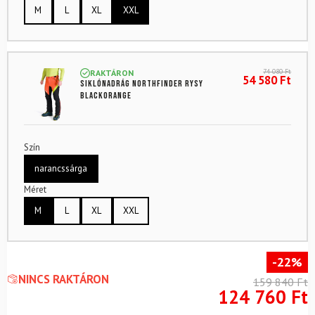
M
L
XL
XXL
74 080
Ft
RAKTÁRON
54 580
Ft
Siklónadrág NORTHFINDER Rysy
blackorange
Szín
narancssárga
Méret
M
L
XL
XXL
-22%
NINCS RAKTÁRON
159 840
Ft
124 760
Ft