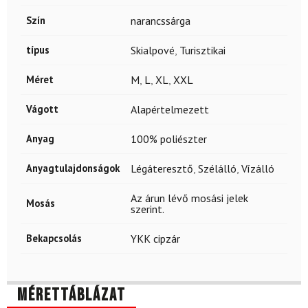
Szín
narancssárga
típus
Skialpové
,
Turisztikai
Méret
M
,
L
,
XL
,
XXL
Vágott
Alapértelmezett
Anyag
100% poliészter
Anyagtulajdonságok
Légáteresztő
,
Szélálló
,
Vízálló
Az árun lévő mosási jelek
Mosás
szerint.
Bekapcsolás
YKK cipzár
Mérettáblázat