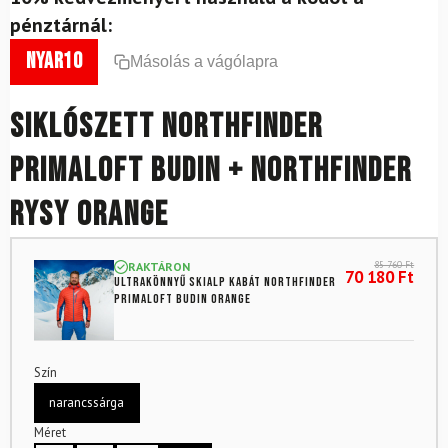
pénztárnál:
nyar10
Másolás a vágólapra
Siklószett NORTHFINDER
Primaloft Budin + NORTHFINDER
Rysy Orange
85 760
Ft
RAKTÁRON
70 180
Ft
Ultrakönnyű skialp kabát NORTHFINDER
Primaloft Budin Orange
Szín
narancssárga
Méret