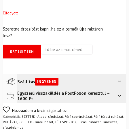
Elfogyott
Szeretne értesítést kapni, ha ez a termék újra raktáron
lesz?
ÉRTESÍTSEN
Szállítás
INGYENES
Egyszerű visszaküldés a PostFoxon keresztül –
Futár a címre
Ingyenes
1600 Ft
FoxPost
Ingyenes
Nem biztos a választásában? Semmi gond – a terméket
Hozzáadom a kívánságlistához
egyszerűen visszaküldheti 14 napon belül, indoklás nélkül.
Kategóriák:
SZETTEK - Alpesi síruházat
,
Férfi sportruházat
,
Férfi túrasí ruházat
,
Mik a visszaküldés feltételei?
RUHÁZAT
,
SZETTEK - Túraruházat
,
TÉLI SPORTOK
,
Túrasí ruházat
,
Túrasízés,
síalpinizmus