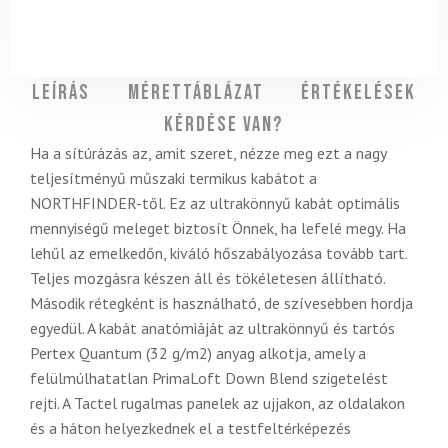
Leírás
Mérettáblázat
Értékelések
Kérdése van?
Ha a sítúrázás az, amit szeret, nézze meg ezt a nagy
teljesítményű műszaki termikus kabátot a
NORTHFINDER-től. Ez az ultrakönnyű kabát optimális
mennyiségű meleget biztosít Önnek, ha lefelé megy. Ha
lehűl az emelkedőn, kiváló hőszabályozása tovább tart.
Teljes mozgásra készen áll és tökéletesen állítható.
Második rétegként is használható, de szívesebben hordja
egyedül. A kabát anatómiáját az ultrakönnyű és tartós
Pertex Quantum (32 g/m2) anyag alkotja, amely a
felülmúlhatatlan PrimaLoft Down Blend szigetelést
rejti. A Tactel rugalmas panelek az ujjakon, az oldalakon
és a háton helyezkednek el a testfeltérképezés