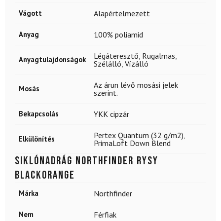
Vágott
Alapértelmezett
Anyag
100% poliamid
Légáteresztő
,
Rugalmas
,
Anyagtulajdonságok
Szélálló
,
Vízálló
Az árun lévő mosási jelek
Mosás
szerint.
Bekapcsolás
YKK cipzár
Pertex Quantum (32 g/m2)
,
Elkülönítés
PrimaLoft Down Blend
Siklónadrág NORTHFINDER Rysy
blackorange
Márka
Northfinder
Nem
Férfiak