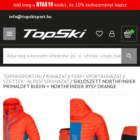
NYAR10
Add meg a
kódot, és 10% kedvezményt kapsz
info@topskisport.hu
0
Products
search
TOPSKISPORT.HU
/
RUHÁZAT
/
FÉRFI SPORTRUHÁZAT
/
SZETTEK - ALPESI SÍRUHÁZAT
/
SIKLÓSZETT NORTHFINDER
PRIMALOFT BUDIN + NORTHFINDER RYSY ORANGE