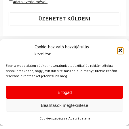
adatok védelmével.
Cookie-hoz való hozzájárulás
Ajánlott
NEMRÉG MEGTEKINTETT
Lehet, hog
kezelése
Ezen a weboldalon sütiket használunk statisztikai és reklámcélokra
annak érdekében, hogy javítsuk a felhasználói élményt, illetve később
releváns hirdetéseket jelenítsünk meg.
-15%
-14%
Elfogad
Beállítások megtekintése
Cookie-szabályzat
Adatvédelem