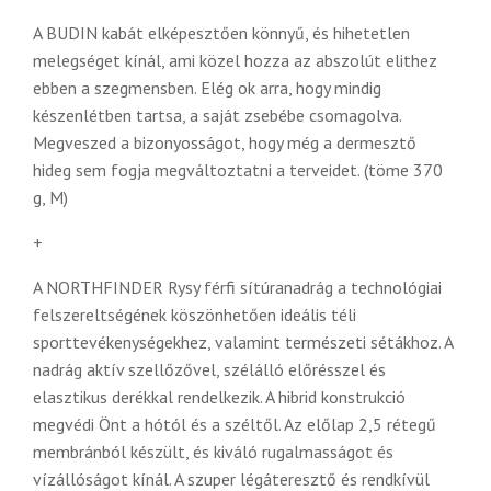
A BUDIN kabát elképesztően könnyű, és hihetetlen
melegséget kínál, ami közel hozza az abszolút elithez
ebben a szegmensben. Elég ok arra, hogy mindig
készenlétben tartsa, a saját zsebébe csomagolva.
Megveszed a bizonyosságot, hogy még a dermesztő
hideg sem fogja megváltoztatni a terveidet. (töme 370
g, M)
+
A NORTHFINDER Rysy férfi sítúranadrág a technológiai
felszereltségének köszönhetően ideális téli
sporttevékenységekhez, valamint természeti sétákhoz. A
nadrág aktív szellőzővel, szélálló előrésszel és
elasztikus derékkal rendelkezik. A hibrid konstrukció
megvédi Önt a hótól és a széltől. Az előlap 2,5 rétegű
membránból készült, és kiváló rugalmasságot és
vízállóságot kínál. A szuper légáteresztő és rendkívül