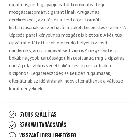
rugalmas, meleg gyapjú hátul kombinálva teljes
mozgástartományt garantálnak. A rugalmas
derékrésznek, az ülés és a térd előre formált
kialakításának köszönhetően tökéletesen illeszkednek. A
lépcsős panel kényelmes mozgást is biztosít. A két tűs
cipzárral ellátott zseb elegendő helyet biztosít
mindennek, amit magával kell vinnie. A megerősített
bokák nagyobb tartósságot biztosítanak, míg a cipzáras
nadrág elasztikus végei tökéletesen passzolnak a
sícipőhöz. Légáteresztőek és kellően rugalmasak,
ellenállnak az időjárásnak, hogy ellenálljanak a változó
körülményeknek.
Gyors szállítás
Szakmai tanácsadás
Visszaküldési lehetőség