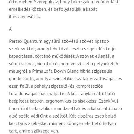
értelmében. Szerepük az, hogy fokozzák a légáramlást
emelkedés közben, és befolyásolják a kabát
illeszkedését is.
A
Pertex Quantum egy sűrű szövésű szövet ripstop
szerkezettel, amely lehetővé teszi a szigetelés teljes
kapacitással történő működését. A szövet ellenáll a
sérüléseknek, hidrofób és nem veszíti el a pelyheket. A
melegről a PrimaLoft Down Blend hibrid szigetelés
gondoskodik, amely a szintetikus szálak vízállóságát, és
ezen felül a pehely szigetelő- és kompressziós
tulajdonságait használja fel. A két irányban állítható
beépített kapucni ergonomikus és sisakkész. Ezenkívül
finomított elasztikus mandzsetták és a kabát állítható
alsó széle védi Önt a széltől. Két cipzáras zseb belső
kesztyűs zsebekkel mindent könnyen elérhető helyen
tart, amire szüksége van.