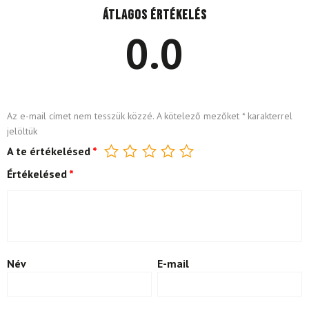
Átlagos értékelés
0.0
Az e-mail címet nem tesszük közzé.
A kötelező mezőket
*
karakterrel
jelöltük
A te értékelésed
*
Értékelésed
*
Név
E-mail