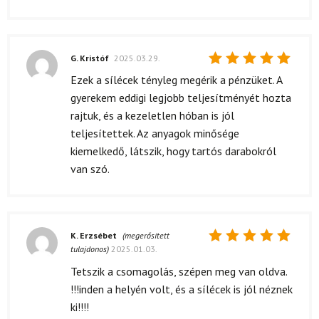
G. Kristóf
2025.03.29.
Értékelés:
Ezek a sílécek tényleg megérik a pénzüket. A
5
/ 5
gyerekem eddigi legjobb teljesítményét hozta
rajtuk, és a kezeletlen hóban is jól
teljesítettek. Az anyagok minősége
kiemelkedő, látszik, hogy tartós darabokról
van szó.
K. Erzsébet
(megerősített
tulajdonos)
2025.01.03.
Értékelés:
5
/ 5
Tetszik a csomagolás, szépen meg van oldva.
!!!inden a helyén volt, és a sílécek is jól néznek
ki!!!!