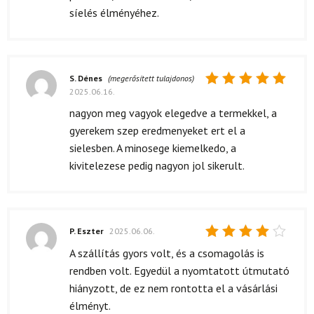
síelés élményéhez.
S. Dénes
(megerősített tulajdonos)
2025.06.16.
Értékelés:
5
/ 5
nagyon meg vagyok elegedve a termekkel, a
gyerekem szep eredmenyeket ert el a
sielesben. A minosege kiemelkedo, a
kivitelezese pedig nagyon jol sikerult.
P. Eszter
2025.06.06.
Értékelés:
A szállítás gyors volt, és a csomagolás is
4
/ 5
rendben volt. Egyedül a nyomtatott útmutató
hiányzott, de ez nem rontotta el a vásárlási
élményt.