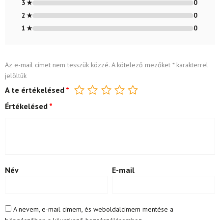
3 ★
0
2 ★
0
1 ★
0
Az e-mail címet nem tesszük közzé.
A kötelező mezőket
*
karakterrel
jelöltük
A te értékelésed
*
Értékelésed
*
Név
E-mail
A nevem, e-mail címem, és weboldalcímem mentése a