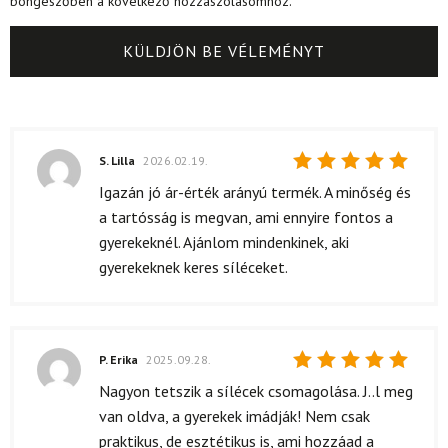
böngészőben a következő hozzászólásomhoz.
S. Lilla
2026.02.19.
Értékelés:
Igazán jó ár-érték arányú termék. A minőség és
5
/ 5
a tartósság is megvan, ami ennyire fontos a
gyerekeknél. Ajánlom mindenkinek, aki
gyerekeknek keres síléceket.
P. Erika
2025.09.28.
Értékelés:
Nagyon tetszik a sílécek csomagolása. J..l meg
5
/ 5
van oldva, a gyerekek imádják! Nem csak
praktikus, de esztétikus is, ami hozzáad a