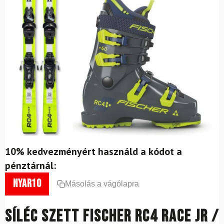
10% kedvezményért használd a kódot a
pénztárnál:
nyar10
Másolás a vágólapra
Síléc szett FISCHER RC4 RACE JR /