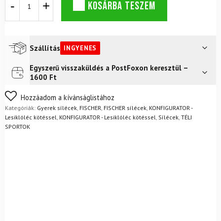
KOSÁRBA TESZEM
szett
FISCHER
RC4
RACE
JR
Szállítás
INGYENES
/
80-
Egyszerű visszaküldés a PostFoxon keresztül –
Futár a címre
Ingyenes
110cm
1600 Ft
mennyiség
FoxPost
Ingyenes
Nem biztos a választásában? Semmi gond – a terméket
Hozzáadom a kívánságlistához
egyszerűen visszaküldheti 14 napon belül, indoklás nélkül.
Kategóriák:
Gyerek sílécek
,
FISCHER
,
FISCHER sílécek
,
KONFIGURATOR -
Mik a visszaküldés feltételei?
Lesiklóléc kötéssel
,
KONFIGURATOR - Lesiklóléc kötéssel
,
Sílécek
,
TÉLI
SPORTOK