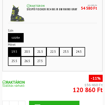
62 380
Ft
RAKTÁRON
54 580
Ft
Sícipő FISCHER RC4 60 Jr GW Rhino Gray
Szín
szürke
Méret
19.5
20.5
21.5
22.5
23.5
24.5
25.5
26.5
27.5
-11%
RAKTÁRON
136 460 Ft
Szállítás várható:
120 860 Ft
Síléc