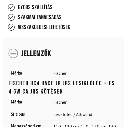
Gyors szállítás
Szakmai tanácsadás
Visszaküldési lehetőség
JELLEMZŐK
Márka
Fischer
FISCHER RC4 RACE JR JRS lesiklóléc + FS
4 GW CA JRS kötések
Márka
Fischer
Sí típus
Lesiklóléc / Allround
Magasságod cm-
110 - 120 cm
,
120 - 130 cm
,
130