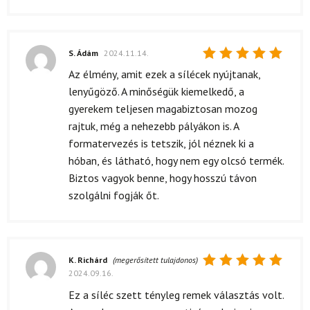
S. Ádám
2024.11.14.
Értékelés:
Az élmény, amit ezek a sílécek nyújtanak,
5
/ 5
lenyűgöző. A minőségük kiemelkedő, a
gyerekem teljesen magabiztosan mozog
rajtuk, még a nehezebb pályákon is. A
formatervezés is tetszik, jól néznek ki a
hóban, és látható, hogy nem egy olcsó termék.
Biztos vagyok benne, hogy hosszú távon
szolgálni fogják őt.
K. Richárd
(megerősített tulajdonos)
2024.09.16.
Értékelés:
5
/ 5
Ez a síléc szett tényleg remek választás volt.