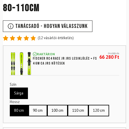
80-110cm
Tanácsadó - Hogyan válasszunk
(
12
vásárlói értékelés)
Értékelés
12
4.83
az
74 080
Ft
RAKTÁRON
5-ből,
66 280
Ft
FISCHER RC4 RACE JR JRS lesiklóléc + FS
értékelés
4 GW CA JRS kötések
alapján
Szín
Sárga
Hossz
80 cm
90 cm
100 cm
110 cm
120 cm