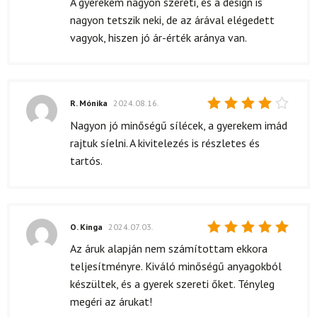
A gyerekem nagyon szereti, és a design is
nagyon tetszik neki, de az árával elégedett
vagyok, hiszen jó ár-érték aránya van.
R. Mónika
2024.08.16.
Értékelés:
Nagyon jó minőségű sílécek, a gyerekem imád
4
/ 5
rajtuk síelni. A kivitelezés is részletes és
tartós.
O. Kinga
2024.07.03.
Értékelés:
Az áruk alapján nem számítottam ekkora
5
/ 5
teljesítményre. Kiváló minőségű anyagokból
készültek, és a gyerek szereti őket. Tényleg
megéri az árukat!