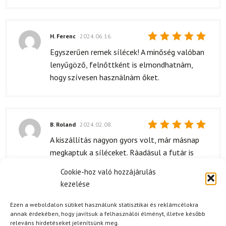
H. Ferenc
2024.06.16.
Értékelés:
Egyszerűen remek sílécek! A minőség valóban
5
/ 5
lenyűgöző, felnőttként is elmondhatnám,
hogy szívesen használnám őket.
B. Roland
2024.02.08.
Értékelés:
A kiszállítás nagyon gyors volt, már másnap
5
/ 5
megkaptuk a síléceket. Ráadásul a futár is
kedves volt, ami mindig jólesik. A gyerekek már
Cookie-hoz való hozzájárulás
alig várták, hogy kipróbálhassák őket, és végül
kezelése
nem csalódtak benne.
Ezen a weboldalon sütiket használunk statisztikai és reklámcélokra
annak érdekében, hogy javítsuk a felhasználói élményt, illetve később
releváns hirdetéseket jelenítsünk meg.