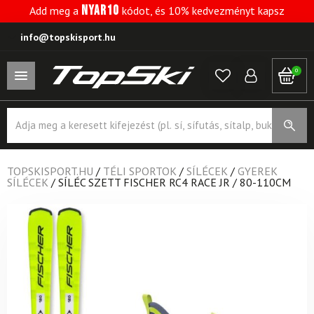
NYAR10
Add meg a
kódot, és 10% kedvezményt kapsz
info@topskisport.hu
0
Products
search
TOPSKISPORT.HU
/
TÉLI SPORTOK
/
SÍLÉCEK
/
GYEREK
SÍLÉCEK
/
SÍLÉC SZETT FISCHER RC4 RACE JR / 80-110CM