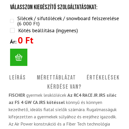
Válasszon kiegészítő szolgáltatásokat:
Sílécek / sífutólécek / snowboard felszerelése
(
6 000
Ft
)
Kötés beállítása (ingyenes)
0 Ft
Ár:
Leírás
Mérettáblázat
Értékelések
Kérdése van?
FISCHER
gyermek lesiklólécek
Az RC4 RACE JR JRS síléc
az FS 4 GW CA JRS kötéssel
könnyű és könnyen
kezelhető, ideális fiatal síelők számára. Rugalmasságuk
kifejezetten a gyermekek súlyához és erejéhez igazodik.
Az Air Power konstrukció és a Fiber Tech technológia