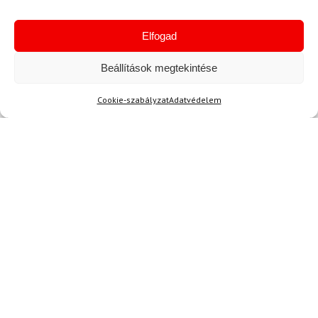
Kérdése van?
Elfogad
Beállítások megtekintése
Cookie-szabályzat
Adatvédelem
Kérdése van?
info@topskisport.hu
Név
E-mail