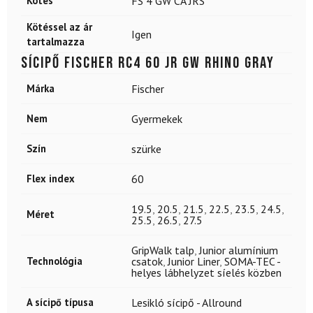
Kötés
FS 4 GW CA JRS
Kötéssel az ár
Igen
tartalmazza
Sícipő FISCHER RC4 60 Jr GW Rhino Gray
Márka
Fischer
Nem
Gyermekek
Szín
szürke
Flex index
60
19.5
,
20.5
,
21.5
,
22.5
,
23.5
,
24.5
,
Méret
25.5
,
26.5
,
27.5
GripWalk talp
,
Junior alumínium
Technológia
csatok
,
Junior Liner
,
SOMA-TEC -
helyes lábhelyzet síelés közben
A sícipő típusa
Lesikló sícipő - Allround