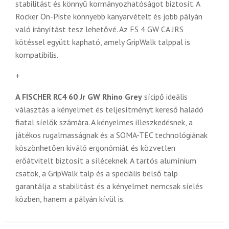
stabilitást és könnyű kormányozhatóságot biztosít. A
Rocker On-Piste könnyebb kanyarvételt és jobb pályán
való irányítást tesz lehetővé. Az FS 4 GW CA JRS
kötéssel együtt kapható, amely GripWalk talppal is
kompatibilis.
+
A FISCHER RC4 60 Jr GW Rhino Grey
sícipő ideális
választás a kényelmet és teljesítményt kereső haladó
fiatal síelők számára. A kényelmes illeszkedésnek, a
játékos rugalmasságnak és a SOMA-TEC technológiának
köszönhetően kiváló ergonómiát és közvetlen
erőátvitelt biztosít a síléceknek. A tartós alumínium
csatok, a GripWalk talp és a speciális belső talp
garantálja a stabilitást és a kényelmet nemcsak síelés
közben, hanem a pályán kívül is.