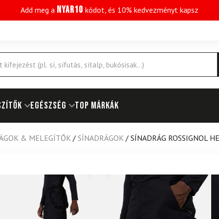
NYAR10
Add meg a
kódot, és 10% kedvezményt kapsz
SZÍTŐK
EGÉSZSÉG
Top márkák
ÁGOK & MELEGÍTŐK
/
SÍNADRÁGOK
/
SÍNADRÁG ROSSIGNOL HE