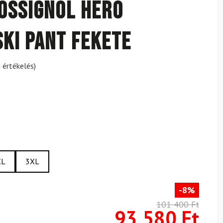
OSSIGNOL Hero
Ski Pant Fekete
 értékelés)
XL
3XL
-8%
101 400 Ft
93 580 Ft