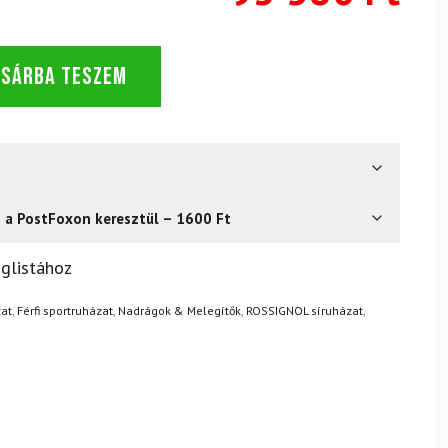
OSÁRBA TESZEM
s a PostFoxon keresztül – 1600 Ft
? Semmi gond – a terméket egyszerűen visszaküldheti 14
glistához
.
Mik a visszaküldés feltételei?
zat
,
Férfi sportruházat
,
Nadrágok & Melegítők
,
ROSSIGNOL síruházat
,