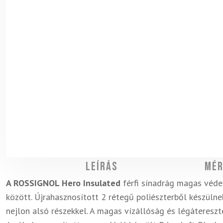
Leírás
Mér
A ROSSIGNOL Hero Insulated
férfi sínadrág magas védel
között. Újrahasznosított 2 rétegű poliészterből készül
nejlon alsó részekkel. A magas vízállóság és légátereszt