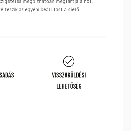
szigetelés megbízhatóan megtartja a hőt,
 teszik az egyéni beállítást a síelő
csadás
Visszaküldési
lehetőség