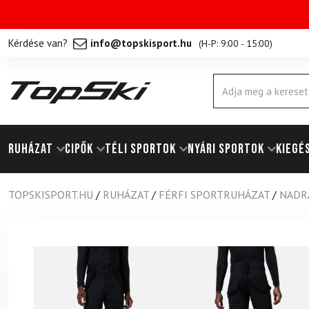
Kérdése van?
info@topskisport.hu
(
H-P: 9:00 - 15:00
)
Products
search
RUHÁZAT
Cipők
TÉLI SPORTOK
NYÁRI SPORTOK
KIEGÉ
TOPSKISPORT.HU
/
RUHÁZAT
/
FÉRFI SPORTRUHÁZAT
/
NADR