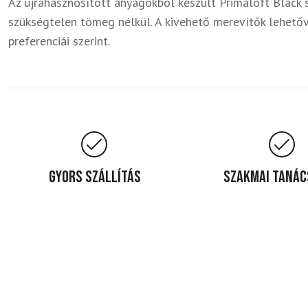
Az újrahasznosított anyagokból készült Primaloft Black 
szükségtelen tömeg nélkül. A kivehető merevítők lehetővé
preferenciái szerint.
Gyors szállítás
Szakmai taná