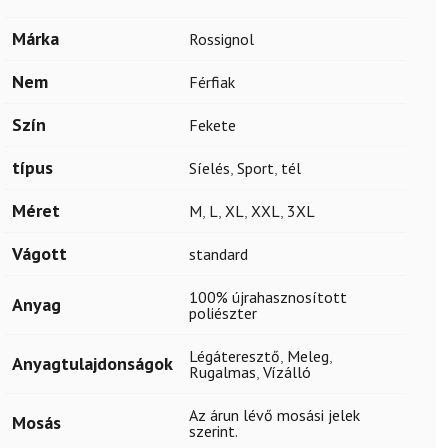
Márka
Rossignol
Nem
Férfiak
Szín
Fekete
típus
Síelés
,
Sport
,
tél
Méret
M
,
L
,
XL
,
XXL
,
3XL
Vágott
standard
100% újrahasznosított
Anyag
poliészter
Légáteresztő
,
Meleg
,
Anyagtulajdonságok
Rugalmas
,
Vízálló
Az árun lévő mosási jelek
Mosás
szerint.