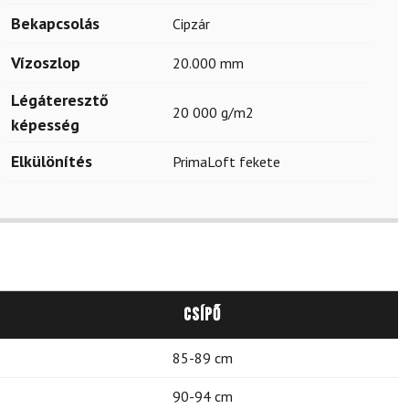
Bekapcsolás
Cipzár
Vízoszlop
20.000 mm
Légáteresztő
20 000 g/m2
képesség
Elkülönítés
PrimaLoft fekete
Csípő
85-89 cm
90-94 cm