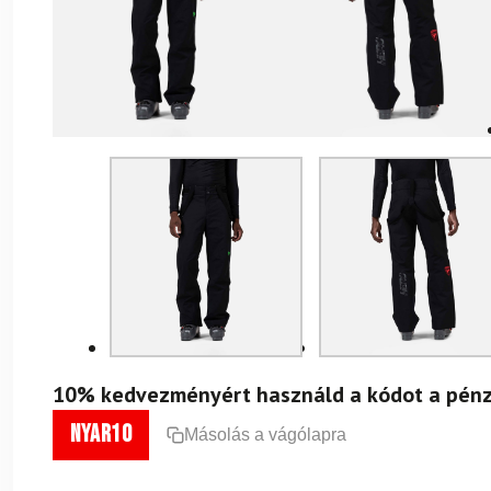
10% kedvezményért használd a kódot a pénz
nyar10
Másolás a vágólapra