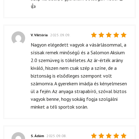
4
/ 5
👍
V. Viktória
2025.09.09.
Értékelés:
Nagyon elégedett vagyok a vásárlásommal, a
5
/ 5
sísisak remek minőségű és a Salomon Aksium
2.0 szemüveg is tökéletes. Az ár-érték arány
kiváló, hiszen nem csak szép a színe, de a
biztonság is elsődleges szempont volt
számomra. A gyerekem imádja és kényelmesen
ül a fején. Az anyaga strapabíró, szóval biztos
vagyok benne, hogy sokáig fogja szolgálni
minket a téli sportok során.
S. Ádám
2025.09.08.