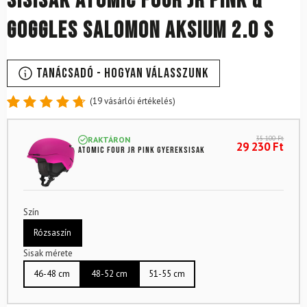
Sísisak ATOMIC Four Jr Pink &
Goggles SALOMON Aksium 2.0 S
Tanácsadó - Hogyan válasszunk
(
19
vásárlói értékelés)
Értékelés
19
4.79
az
35 100
Ft
RAKTÁRON
5-ből,
29 230
Ft
ATOMIC Four Jr Pink gyereksisak
értékelés
alapján
Szín
Rózsaszín
Sisak mérete
46-48 cm
48-52 cm
51-55 cm