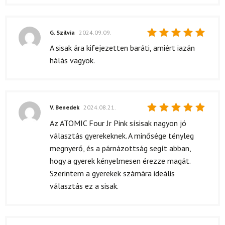
G. Szilvia
2024.09.09.
Értékelés:
A sisak ára kifejezetten baráti, amiért iazán
5
/ 5
hálás vagyok.
V. Benedek
2024.08.21.
Értékelés:
Az ATOMIC Four Jr Pink sísisak nagyon jó
5
/ 5
választás gyerekeknek. A minősége tényleg
megnyerő, és a párnázottság segít abban,
hogy a gyerek kényelmesen érezze magát.
Szerintem a gyerekek számára ideális
választás ez a sisak.