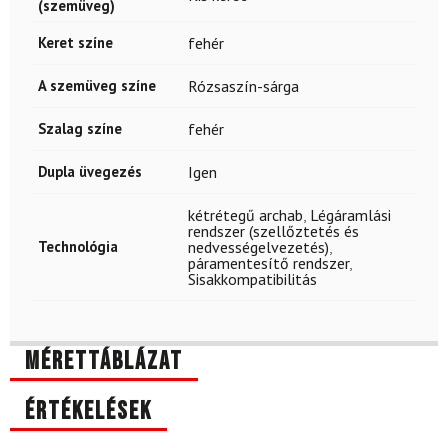
(szemüveg)
Keret színe
fehér
A szemüveg színe
Rózsaszín-sárga
Szalag színe
fehér
Dupla üvegezés
Igen
kétrétegű archab
,
Légáramlási
rendszer (szellőztetés és
Technológia
nedvességelvezetés)
,
páramentesítő rendszer
,
Sisakkompatibilitás
Mérettáblázat
Értékelések