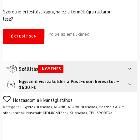
Szeretne értesítést kapni, ha ez a termék újra raktáron
lesz?
ÉRTESÍTSEN
Szállítás
INGYENES
Egyszerű visszaküldés a PostFoxon keresztül –
Futár a címre
Ingyenes
1600 Ft
FoxPost
Ingyenes
Nem biztos a választásában? Semmi gond – a terméket
Hozzáadom a kívánságlistához
egyszerűen visszaküldheti 14 napon belül, indoklás nélkül.
Kategóriák:
Gyerek sísisakok
,
ATOMIC
,
ATOMIC sísisakok
,
Használt ATOMIC
Mik a visszaküldés feltételei?
síbakancsok
,
Használt ATOMIC sílécek
,
Sí sisakok
,
TÉLI SPORTOK