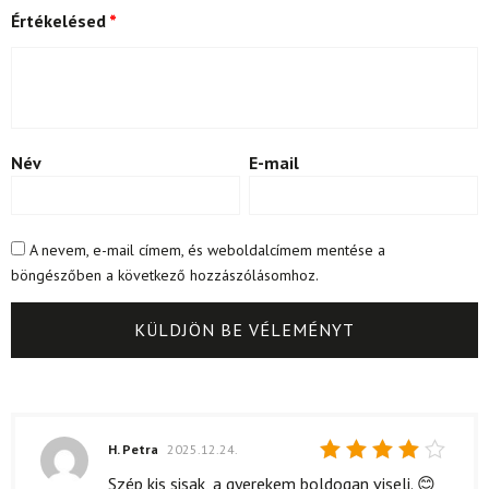
Értékelésed
*
Név
E-mail
A nevem, e-mail címem, és weboldalcímem mentése a
böngészőben a következő hozzászólásomhoz.
H. Petra
2025.12.24.
Értékelés:
Szép kis sisak, a gyerekem boldogan viseli. 😊