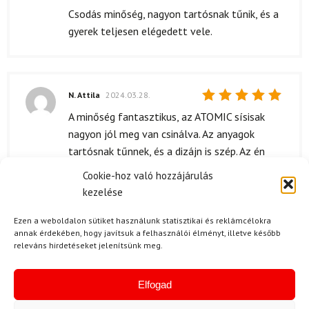
5
/ 5
Csodás minőség, nagyon tartósnak tűnik, és a
gyerek teljesen elégedett vele.
N. Attila
2024.03.28.
Értékelés:
A minőség fantasztikus, az ATOMIC sísisak
5
/ 5
nagyon jól meg van csinálva. Az anyagok
tartósnak tűnnek, és a dizájn is szép. Az én
fiam szívesen viseli, szóval biztosan jól
Cookie-hoz való hozzájárulás
választottam.
kezelése
Ezen a weboldalon sütiket használunk statisztikai és reklámcélokra
annak érdekében, hogy javítsuk a felhasználói élményt, illetve később
releváns hirdetéseket jelenítsünk meg.
B. Lajos
(megerősített tulajdonos)
2024.03.10.
Értékelés:
5
/ 5
A szállítás gyorsan megtörtént, a csomag
Elfogad
időben megérkezett, aminek nagyon örültünk.