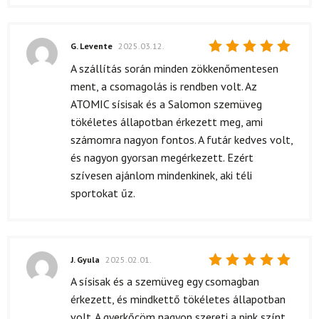
G. Levente
2025.03.12.
Értékelés:
A szállítás során minden zökkenőmentesen
5
/ 5
ment, a csomagolás is rendben volt. Az
ATOMIC sísisak és a Salomon szemüveg
tökéletes állapotban érkezett meg, ami
számomra nagyon fontos. A futár kedves volt,
és nagyon gyorsan megérkezett. Ezért
szívesen ajánlom mindenkinek, aki téli
sportokat űz.
J. Gyula
2025.02.01.
Értékelés:
A sísisak és a szemüveg egy csomagban
5
/ 5
érkezett, és mindkettő tökéletes állapotban
volt. A gyerkőcöm nagyon szereti a pink színt,