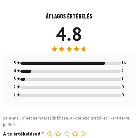
Átlagos értékelés
4.8
Értékelés:
4.79
/ 5
5 ★
16
4 ★
2
3 ★
1
2 ★
0
1 ★
0
Az e-mail címet nem tesszük közzé.
A kötelező mezőket
*
karakterrel
jelöltük
A te értékelésed
*