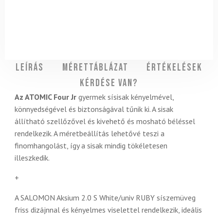
Leírás
Mérettáblázat
Értékelések
Kérdése van?
Az ATOMIC Four Jr
gyermek sísisak kényelmével,
könnyedségével és biztonságával tűnik ki. A sisak
állítható szellőzővel és kivehető és mosható béléssel
rendelkezik. A méretbeállítás lehetővé teszi a
finomhangolást, így a sisak mindig tökéletesen
illeszkedik.
+
A SALOMON Aksium 2.0 S White/univ RUBY síszemüveg
friss dizájnnal és kényelmes viselettel rendelkezik, ideális