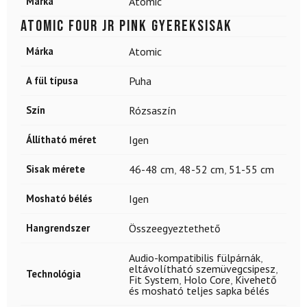
Márka
Atomic
ATOMIC Four Jr Pink gyereksisak
Márka
Atomic
A fül típusa
Puha
Szín
Rózsaszín
Állítható méret
Igen
Sisak mérete
46-48 cm
,
48-52 cm
,
51-55 cm
Mosható bélés
Igen
Hangrendszer
Összeegyeztethető
Audio-kompatibilis fülpárnák
,
eltávolítható szemüvegcsipesz
,
Technológia
Fit System
,
Holo Core
,
Kivehető
és mosható teljes sapka bélés