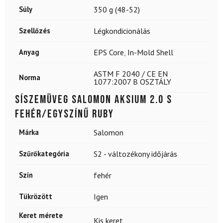
Súly
350 g (48-52)
Szellőzés
Légkondicionálás
Anyag
EPS Core
,
In-Mold Shell
ASTM F 2040 / CE EN
Norma
1077:2007 B OSZTÁLY
Síszemüveg SALOMON Aksium 2.0 S
fehér/egyszínű RUBY
Márka
Salomon
Szűrőkategória
S2 - változékony időjárás
Szín
fehér
Tükrözött
Igen
Keret mérete
Kis keret