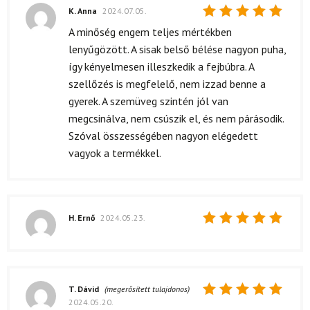
K. Anna
2024.07.05.
Értékelés:
A minőség engem teljes mértékben
5
/ 5
lenyűgözött. A sisak belső bélése nagyon puha,
így kényelmesen illeszkedik a fejbúbra. A
szellőzés is megfelelő, nem izzad benne a
gyerek. A szemüveg szintén jól van
megcsinálva, nem csúszik el, és nem párásodik.
Szóval összességében nagyon elégedett
vagyok a termékkel.
H. Ernő
2024.05.23.
Értékelés:
5
/ 5
T. Dávid
(megerősített tulajdonos)
2024.05.20.
Értékelés: