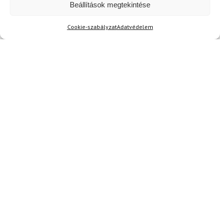
Beállítások megtekintése
Cookie-szabályzat
Adatvédelem
Kérdése van?
Kérdése van?
info@topskisport.hu
Név