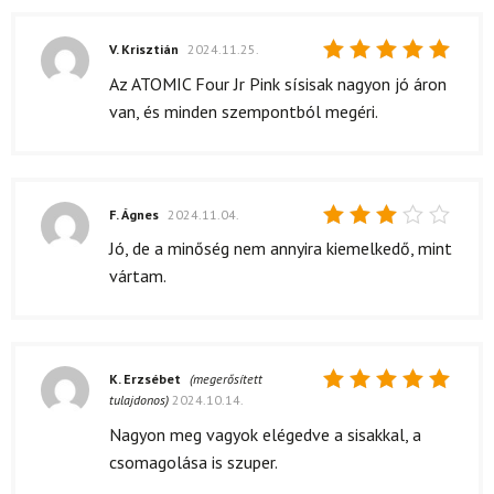
V. Krisztián
2024.11.25.
Értékelés:
Az ATOMIC Four Jr Pink sísisak nagyon jó áron
5
/ 5
van, és minden szempontból megéri.
F. Ágnes
2024.11.04.
Értékelés:
Jó, de a minőség nem annyira kiemelkedő, mint
3
/ 5
vártam.
K. Erzsébet
(megerősített
tulajdonos)
2024.10.14.
Értékelés:
5
/ 5
Nagyon meg vagyok elégedve a sisakkal, a
csomagolása is szuper.