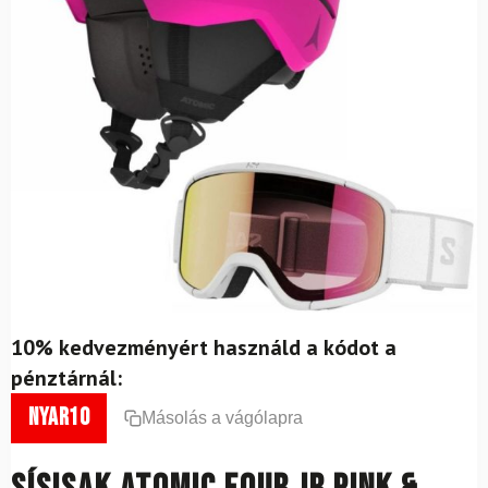
10% kedvezményért használd a kódot a
pénztárnál:
nyar10
Másolás a vágólapra