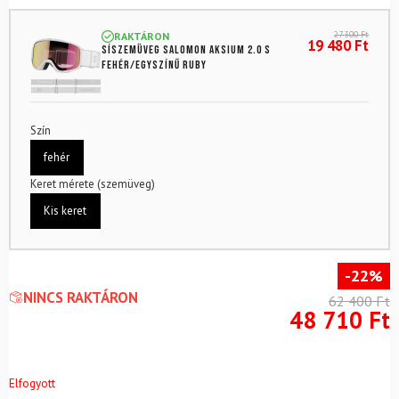
27 300
Ft
RAKTÁRON
19 480
Ft
Síszemüveg SALOMON Aksium 2.0 S
fehér/egyszínű RUBY
Szín
fehér
Keret mérete (szemüveg)
Kis keret
-22%
NINCS RAKTÁRON
62 400
Ft
48 710
Ft
Elfogyott