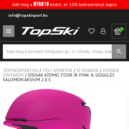
NYAR10
Add meg a
kódot, és 10% kedvezményt kapsz
info@topskisport.hu
0
Products
search
TOPSKISPORT.HU
/
TÉLI SPORTOK
/
SÍ SISAKOK
/
GYEREK
SÍSISAKOK
/
SÍSISAK ATOMIC FOUR JR PINK & GOGGLES
SALOMON AKSIUM 2.0 S