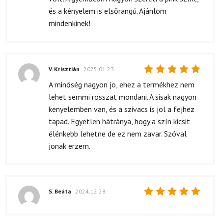
és a kényelem is elsőrangú. Ajánlom
mindenkinek!
V. Krisztián
2025.01.23.
Értékelés:
A minőség nagyon jo, ehez a termékhez nem
5
/ 5
lehet semmi rosszat mondani. A sisak nagyon
kenyelemben van, és a szivacs is jol a fejhez
tapad. Egyetlen hátránya, hogy a szín kicsit
élénkebb lehetne de ez nem zavar. Szóval
jonak erzem.
S. Beáta
2024.12.28.
Értékelés:
5
/ 5