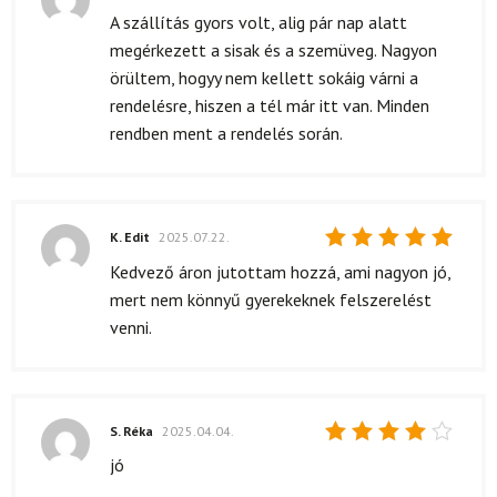
Értékelés:
A szállítás gyors volt, alig pár nap alatt
5
/ 5
megérkezett a sisak és a szemüveg. Nagyon
örültem, hogyy nem kellett sokáig várni a
rendelésre, hiszen a tél már itt van. Minden
rendben ment a rendelés során.
K. Edit
2025.07.22.
Értékelés:
Kedvező áron jutottam hozzá, ami nagyon jó,
5
/ 5
mert nem könnyű gyerekeknek felszerelést
venni.
S. Réka
2025.04.04.
Értékelés:
jó
4
/ 5