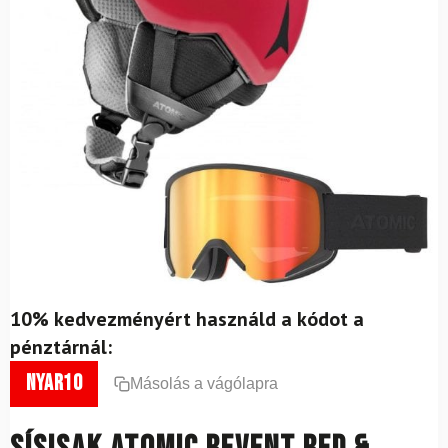
10% kedvezményért használd a kódot a
pénztárnál:
nyar10
Másolás a vágólapra