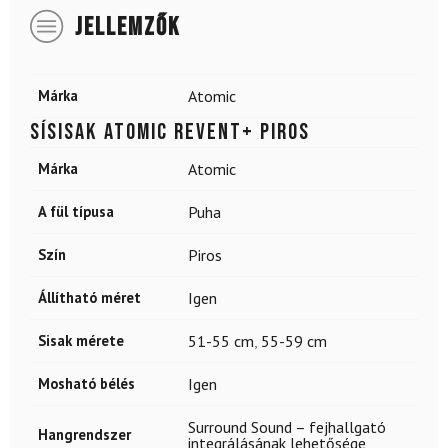
JELLEMZŐK
Márka
Atomic
Sísisak ATOMIC Revent+ Piros
Márka
Atomic
A fül típusa
Puha
Szín
Piros
Állítható méret
Igen
Sisak mérete
51-55 cm
,
55-59 cm
Mosható bélés
Igen
Surround Sound – fejhallgató
Hangrendszer
integrálásának lehetősége