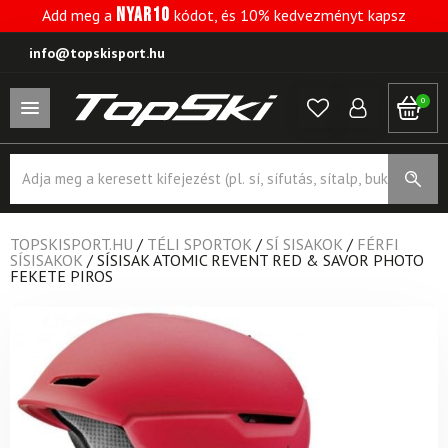
NYAR10
Add meg a
kódot, és 10% kedvezményt kapsz
info@topskisport.hu
0
Products
search
TOPSKISPORT.HU
/
TÉLI SPORTOK
/
SÍ SISAKOK
/
FÉRFI
SÍSISAKOK
/
SÍSISAK ATOMIC REVENT RED & SAVOR PHOTO
FEKETE PIROS