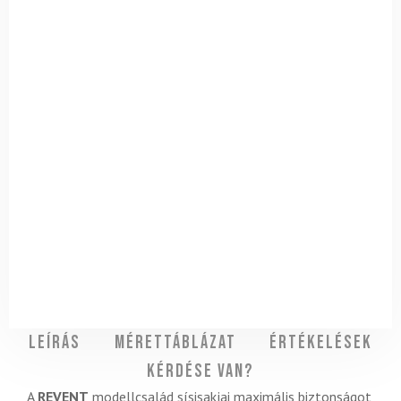
Leírás
Mérettáblázat
Értékelések
Kérdése van?
A
REVENT
modellcsalád sísisakjai maximális biztonságot