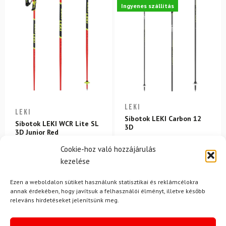
Ingyenes szállítás
LEKI
LEKI
Síbotok LEKI Carbon 12
Síbotok LEKI WCR Lite SL
3D
3D Junior Red
Cookie-hoz való hozzájárulás
33 150 Ft
27 280 Ft
54 600 Ft
49 120 Ft
kezelése
Raktáron
Raktáron
Ezen a weboldalon sütiket használunk statisztikai és reklámcélokra
annak érdekében, hogy javítsuk a felhasználói élményt, illetve később
-12%
-16%
releváns hirdetéseket jelenítsünk meg.
Ingyenes szállítás