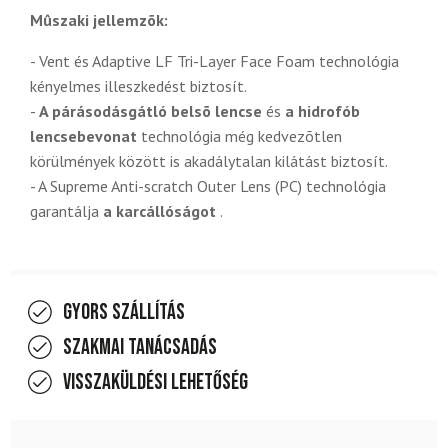
Mûszaki jellemzõk:
- Vent és Adaptive LF Tri-Layer Face Foam technológia
kényelmes illeszkedést biztosít.
-
A párásodásgátló belsõ lencse
és
a hidrofób
lencsebevonat
technológia még kedvezõtlen
körülmények között is akadálytalan kilátást biztosít.
- A Supreme Anti-scratch Outer Lens (PC) technológia
garantálja
a karcállóságot
.
Gyors szállítás
Szakmai tanácsadás
Visszaküldési lehetőség