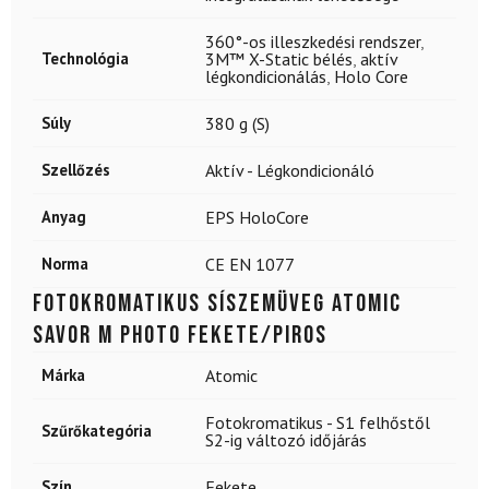
360°-os illeszkedési rendszer
,
Technológia
3M™ X-Static bélés
,
aktív
légkondicionálás
,
Holo Core
Súly
380 g (S)
Szellőzés
Aktív - Légkondicionáló
Anyag
EPS HoloCore
Norma
CE EN 1077
Fotokromatikus síszemüveg ATOMIC
Savor M Photo Fekete/piros
Márka
Atomic
Fotokromatikus - S1 felhőstől
Szűrőkategória
S2-ig változó időjárás
Szín
Fekete