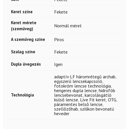
Keret színe
Fekete
Keret mérete
Normál méret
(szemüveg)
A szemüveg színe
Piros
Szalag színe
Fekete
Dupla üvegezés
Igen
adaptív LF háromrétegű archab
,
egyszerű lencsekapcsoló
,
fotokróm lencse technológia
,
hengeres dupla lencse
,
hidrofób
Technológia
lencsebevonat
,
karcolásgátló
külső lencse
,
Live Fit keret
,
OTG
,
páramentes belső lencse
,
szellőzőhab
,
szilikon bevonatú
heveder