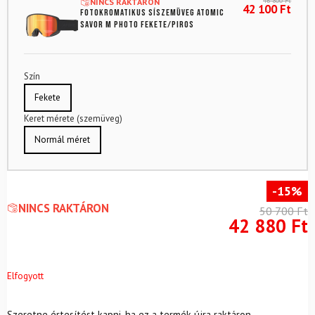
46 800
Ft
NINCS RAKTÁRON
42 100
Ft
Fotokromatikus síszemüveg ATOMIC
Savor M Photo Fekete/piros
Szín
Fekete
Keret mérete (szemüveg)
Normál méret
-15%
NINCS RAKTÁRON
50 700
Ft
42 880
Ft
Elfogyott
Szeretne értesítést kapni, ha ez a termék újra raktáron