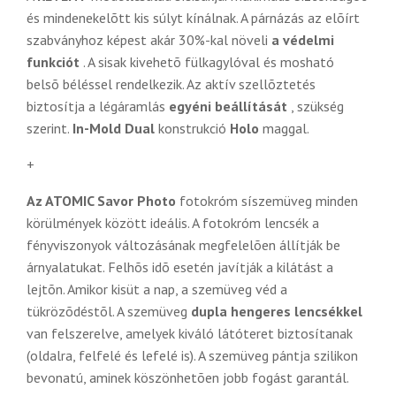
és mindenekelõtt kis súlyt kínálnak. A párnázás az elõírt
szabványhoz képest akár 30%-kal növeli
a védelmi
funkciót
. A sisak kivehetõ fülkagylóval és mosható
belsõ béléssel rendelkezik. Az aktív szellõztetés
biztosítja a légáramlás
egyéni beállítását
, szükség
szerint.
In-Mold Dual
konstrukció
Holo
maggal.
+
Az ATOMIC Savor Photo
fotokróm síszemüveg minden
körülmények között ideális. A fotokróm lencsék a
fényviszonyok változásának megfelelõen állítják be
árnyalatukat. Felhõs idõ esetén javítják a kilátást a
lejtõn. Amikor kisüt a nap, a szemüveg véd a
tükrözõdéstõl. A szemüveg
dupla
hengeres lencsékkel
van felszerelve, amelyek kiváló látóteret biztosítanak
(oldalra, felfelé és lefelé is). A szemüveg pántja szilikon
bevonatú, aminek köszönhetõen jobb fogást garantál.