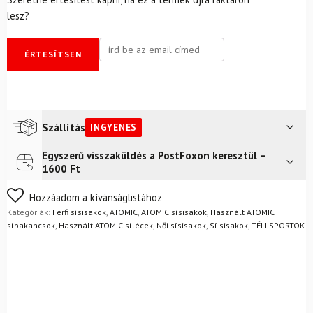
lesz?
ÉRTESÍTSEN
Szállítás
INGYENES
Egyszerű visszaküldés a PostFoxon keresztül –
Futár a címre
Ingyenes
1600 Ft
FoxPost
Ingyenes
Nem biztos a választásában? Semmi gond – a terméket
Hozzáadom a kívánságlistához
egyszerűen visszaküldheti 14 napon belül, indoklás nélkül.
Kategóriák:
Férfi sísisakok
,
ATOMIC
,
ATOMIC sísisakok
,
Használt ATOMIC
Mik a visszaküldés feltételei?
síbakancsok
,
Használt ATOMIC sílécek
,
Női sísisakok
,
Sí sisakok
,
TÉLI SPORTOK