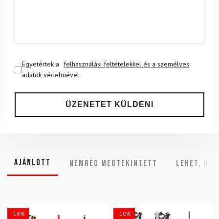
Egyetértek a
felhasználási feltételekkel és a személyes
adatok védelmével.
Ajánlott
NEMRÉG MEGTEKINTETT
Lehet, hog
-18%
-10%