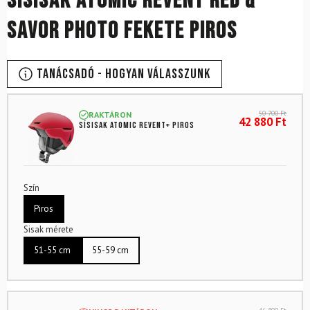
Sísisak ATOMIC Revent Red &
Savor Photo Fekete Piros
Tanácsadó - Hogyan válasszunk
50 700
Ft
RAKTÁRON
42 880
Ft
Sísisak ATOMIC Revent+ Piros
Szín
Piros
Sisak mérete
51-55 cm
55-59 cm