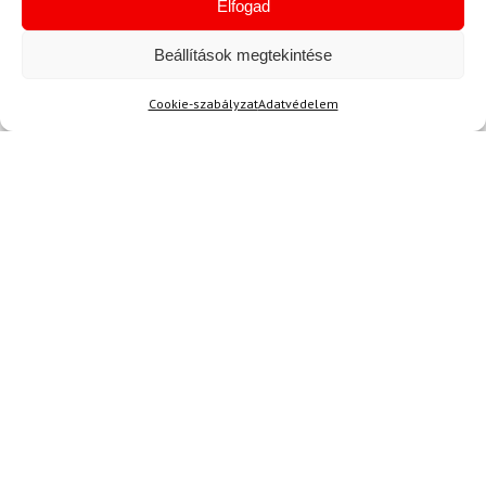
Elfogad
Beállítások megtekintése
Cookie-szabályzat
Adatvédelem
11
LEKI
LEKI
Síbotok LEKI Bold Lite S
Síkesztyű LEKI Detect XT
3D Mitt
50 700 Ft
44 830 Ft
37 050 Ft
31 180 Ft
Raktáron
Raktáron