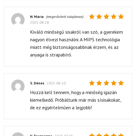
N. Mária
(megerősített tulajdonos)
2025.08.28.
Értékelés:
5
/ 5
Kiváló minőségű sisakról van szó, a gyerekem
nagyon élvezi használni. A MIPS technológia
miatt még biztonságosabbnak érzem, és az
anyaga is strapabíró.
S. Dénes
2025.08.10.
Értékelés:
Hozzá kell tennem, hogy a minőség igazán
5
/ 5
kiemelkedő. Próbáltunk már más sísisakokat,
de ez egyértelműen a legjobb!
V. Zsuzsanna
2025.07.01.