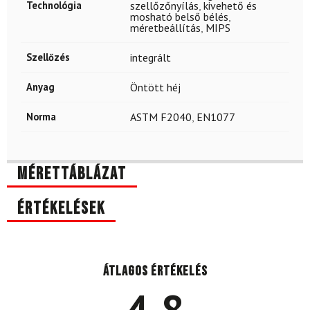
Technológia
szellőzőnyílás
,
kivehető és
mosható belső bélés
,
méretbeállítás
,
MIPS
Szellőzés
integrált
Anyag
Öntött héj
Norma
ASTM F2040
,
EN1077
Mérettáblázat
Értékelések
Átlagos értékelés
4.8