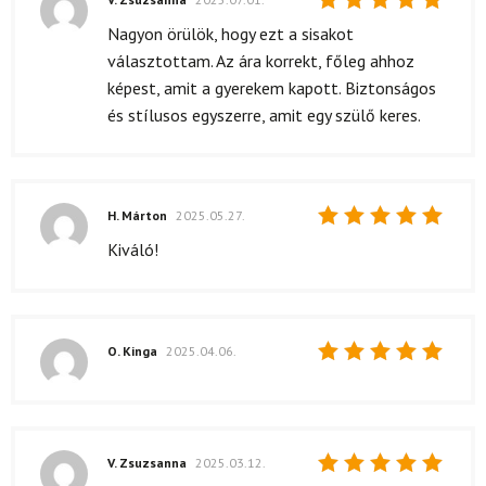
Értékelés:
Nagyon örülök, hogy ezt a sisakot
5
/ 5
választottam. Az ára korrekt, főleg ahhoz
képest, amit a gyerekem kapott. Biztonságos
és stílusos egyszerre, amit egy szülő keres.
H. Márton
2025.05.27.
Értékelés:
Kiváló!
5
/ 5
O. Kinga
2025.04.06.
Értékelés:
5
/ 5
V. Zsuzsanna
2025.03.12.