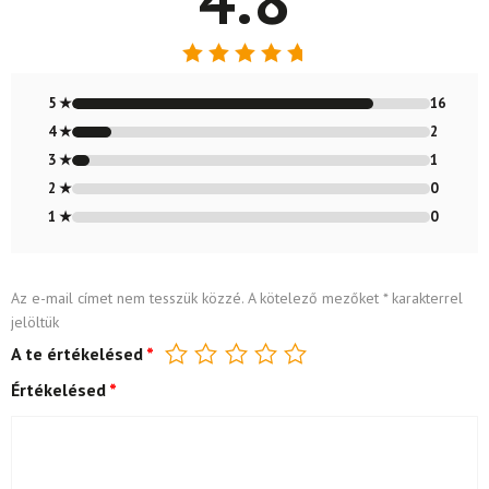
Értékelés:
4.79
/ 5
5 ★
16
4 ★
2
3 ★
1
2 ★
0
1 ★
0
Az e-mail címet nem tesszük közzé.
A kötelező mezőket
*
karakterrel
jelöltük
A te értékelésed
*
Értékelésed
*