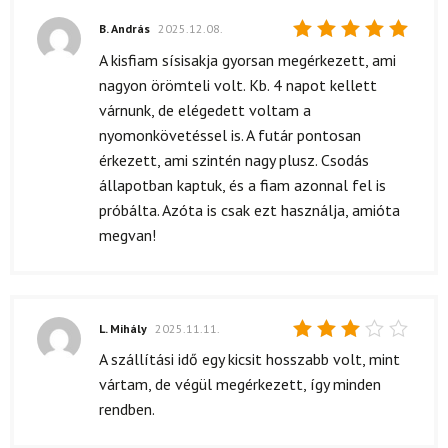
B. András
2025.12.08.
Értékelés:
A kisfiam sísisakja gyorsan megérkezett, ami
5
/ 5
nagyon örömteli volt. Kb. 4 napot kellett
várnunk, de elégedett voltam a
nyomonkövetéssel is. A futár pontosan
érkezett, ami szintén nagy plusz. Csodás
állapotban kaptuk, és a fiam azonnal fel is
próbálta. Azóta is csak ezt használja, amióta
megvan!
L. Mihály
2025.11.11.
Értékelés:
A szállítási idő egy kicsit hosszabb volt, mint
3
/ 5
vártam, de végül megérkezett, így minden
rendben.