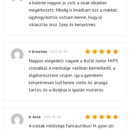
Értékelés:
a balenie nagyon jo volt a sisak idejeben
5
/ 5
megérkezett. Mindig is imádtam ezt a márkát,
úgyhogy biztos voltam benne, hogy jó
választás lesz. Szep és kenyelmes.
V. Krisztián
2025.01.30.
Értékelés:
Nagyon elégedett vagyok a Bollé Junior MIPS
5
/ 5
sísisakkal. A minősége valóban kiemelkedő, a
légáteresztése szuper, így a gyerekem
kényelmesen tud benne síelni. Az anyaga
tartós, és a dizájnja is igazán mutatós.
K. Anna
2025.01.28.
Értékelés:
A sísisak minősége fantasztikus! N..gyon jól
5
/ 5