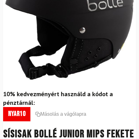
10% kedvezményért használd a kódot a
pénztárnál:
nyar10
Másolás a vágólapra
Sísisak BOLLÉ JUNIOR MIPS Fekete