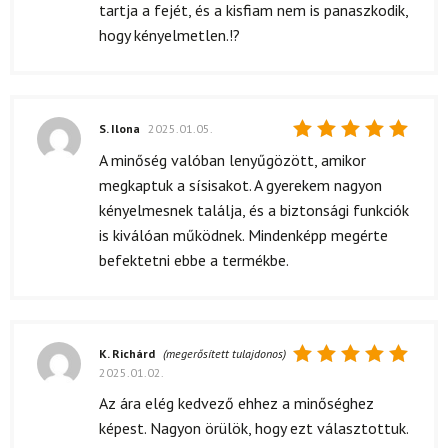
tartja a fejét, és a kisfiam nem is panaszkodik,
hogy kényelmetlen.!?
S. Ilona
2025.01.05.
Értékelés:
A minőség valóban lenyűgözött, amikor
5
/ 5
megkaptuk a sísisakot. A gyerekem nagyon
kényelmesnek találja, és a biztonsági funkciók
is kiválóan működnek. Mindenképp megérte
befektetni ebbe a termékbe.
K. Richárd
(megerősített tulajdonos)
2025.01.02.
Értékelés:
5
/ 5
Az ára elég kedvező ehhez a minőséghez
képest. Nagyon örülök, hogy ezt választottuk.