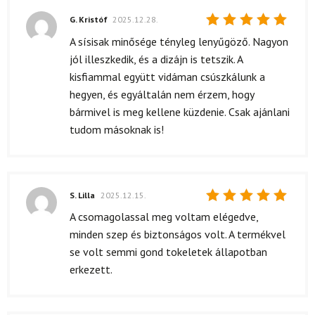
G. Kristóf
2025.12.28.
Értékelés:
A sísisak minősége tényleg lenyűgöző. Nagyon
5
/ 5
jól illeszkedik, és a dizájn is tetszik. A
kisfiammal együtt vidáman csúszkálunk a
hegyen, és egyáltalán nem érzem, hogy
bármivel is meg kellene küzdenie. Csak ajánlani
tudom másoknak is!
S. Lilla
2025.12.15.
Értékelés:
A csomagolassal meg voltam elégedve,
5
/ 5
minden szep és biztonságos volt. A termékvel
se volt semmi gond tokeletek állapotban
erkezett.