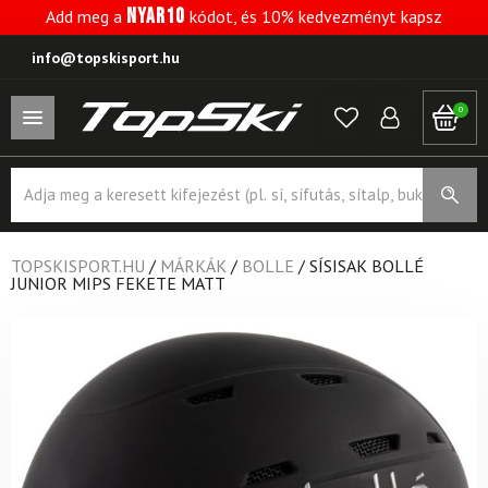
NYAR10
Add meg a
kódot, és 10% kedvezményt kapsz
info@topskisport.hu
0
Products
search
TOPSKISPORT.HU
/
MÁRKÁK
/
BOLLE
/
SÍSISAK BOLLÉ
JUNIOR MIPS FEKETE MATT