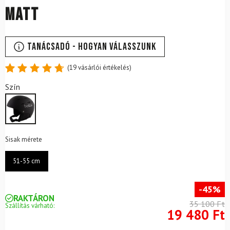
Matt
Tanácsadó - Hogyan válasszunk
(
19
vásárlói értékelés)
Értékelés
19
Szín
4.79
az
5-ből,
értékelés
alapján
Sisak mérete
51-55 cm
-45%
RAKTÁRON
35 100 Ft
Szállítás várható:
19 480 Ft