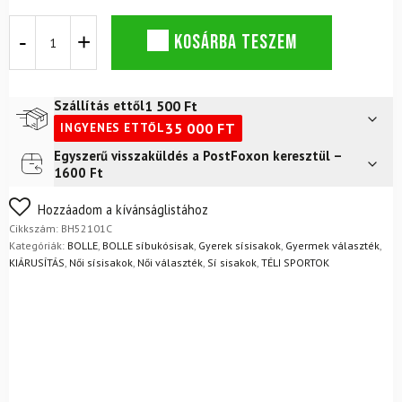
Sísisak
KOSÁRBA TESZEM
BOLLÉ
JUNIOR
MIPS
Fekete
1 500
Ft
Szállítás ettől
Matt
35 000
FT
INGYENES ETTŐL
mennyiség
Egyszerű visszaküldés a PostFoxon keresztül –
Futár a címre
2 400
Ft
1600 Ft
FoxPost
1 500
Ft
Nem biztos a választásában? Semmi gond – a terméket
Hozzáadom a kívánságlistához
egyszerűen visszaküldheti 14 napon belül, indoklás nélkül.
Cikkszám:
BH52101C
Mik a visszaküldés feltételei?
Kategóriák:
BOLLE
,
BOLLE síbukósisak
,
Gyerek sísisakok
,
Gyermek választék
,
KIÁRUSÍTÁS
,
Női sísisakok
,
Női választék
,
Sí sisakok
,
TÉLI SPORTOK