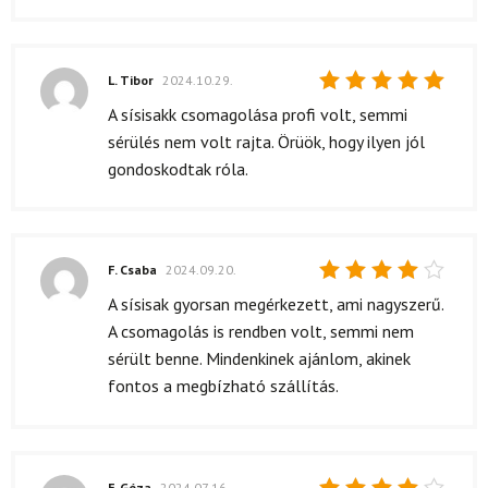
L. Tibor
2024.10.29.
Értékelés:
A sísisakk csomagolása profi volt, semmi
5
/ 5
sérülés nem volt rajta. Örüök, hogy ilyen jól
gondoskodtak róla.
F. Csaba
2024.09.20.
Értékelés:
A sísisak gyorsan megérkezett, ami nagyszerű.
4
/ 5
A csomagolás is rendben volt, semmi nem
sérült benne. Mindenkinek ajánlom, akinek
fontos a megbízható szállítás.
F. Géza
2024.07.16.