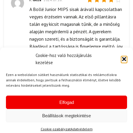
Értékelés:
A Bollé Junior MIPS sisak árávall kapcsolatban
4
/ 5
vegyes érzéseim vannak. Az első pillantásra
talán egy kicsit magasnak tűnik, de a minőség
alapján megérdemli a pénzét. A gyerekem
nagyon szereti, és a biztonságát is garantálja.
Ráadásul a tartóssága is figyelemre méltó, így
hosszú távon biztosan jó választás volt.
Cookie-hoz való hozzájárulás
kezelése
Ezen a weboldalon sütiket használunk statisztikai és reklámcélokra
annak érdekében, hogy javítsuk a felhasználói élményt, illetve később
K. Fanni
2024.02.06.
releváns hirdetéseket jelenítsünk meg.
Értékelés:
Nagyon örülök, hogy megvettem ezt a
5
/ 5
sísisakot! Szuper ár-érték arány, és a kisfiam
Elfogad
nagyon szereti.
Beállítások megtekintése
Kérdése van?
Cookie-szabályzat
Adatvédelem