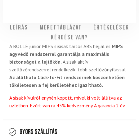
Leírás
Mérettáblázat
Értékelések
Kérdése van?
A BOLLÉ junior MIPS sísisak tartós ABS héjjal és
MIPS
agyvédő rendszerrel garantálja a maximális
biztonságot a lejtőkön.
A sisak aktív
szellőzőrendszerrel rendelkezik, több szellőzőnyílással.
Az állítható Click-To-Fit rendszernek köszönhetően
tökéletesen a fej kerületéhez igazítható.
A sisak kívülről enyhén kopott, mivel ki volt állítva az
üzletben. Ezért van rá 45% kedvezmény. A garancia 2 év.
Gyors szállítás