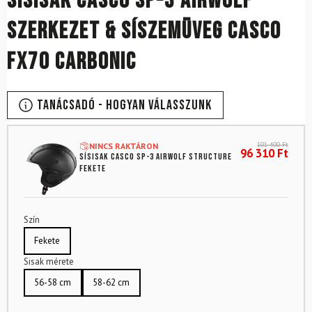
Sísisak CASCO SP-3 Airwolf
Szerkezet & síszemüveg CASCO
FX70 Carbonic
Tanácsadó - Hogyan válasszunk
101 400
Ft
NINCS RAKTÁRON
96 310
Ft
Sísisak CASCO SP-3 Airwolf Structure
Fekete
Szín
Fekete
Sisak mérete
56-58 cm
58-62 cm