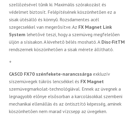
szellõzésével tûnik ki. Maximális szórakozást és
védelmet biztosít. Felépítésének köszönhetõen ez a
sisak ütésálló és könnyû. Rozsdamentes acél
szegecsekkel van megerõsítve. Az
FX Magnet Link
System
lehetõvé teszi, hogy a szemüveg megfelelõen
üljön a sísisakon. A kivehetõ bélés mosható. A
Disc-FitTM
rendszernek köszönhetõen a sisak mérete állítható.
+
CASCO FX70 szénfekete-narancssárga
exkluzív
síszemüvegek tükrös lencsékkel és
FX Magnet
szemüvegmarkolat-technológiával.
Ennek az üvegnek a
legnagyobb elõnye elsõsorban a karcolásokkal szembeni
mechanikai ellenállás és az öntisztító képesség, aminek
köszönhetõen nem marad vízcsepp az üvegeken.