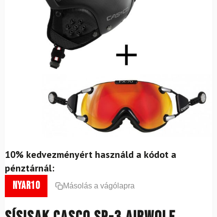
10% kedvezményért használd a kódot a
pénztárnál:
nyar10
Másolás a vágólapra