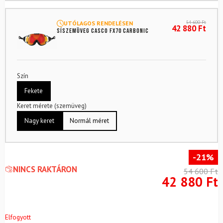
54 600
Ft
UTÓLAGOS RENDELÉSEN
42 880
Ft
Síszemüveg CASCO FX70 Carbonic
Szín
Fekete
Keret mérete (szemüveg)
Nagy keret
Normál méret
-21%
NINCS RAKTÁRON
54 600
Ft
42 880
Ft
Elfogyott