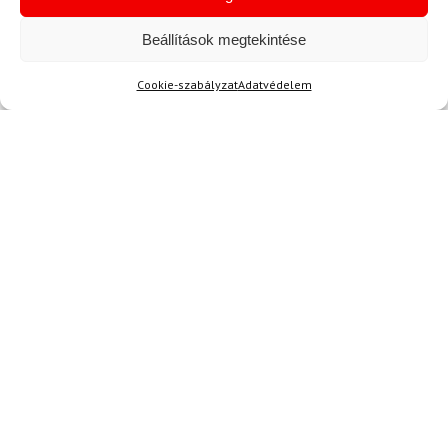
Beállítások megtekintése
Cookie-szabályzat
Adatvédelem
Akció
TERMÉKEK BEMUTATÁSA HASZNÁLAT KÖZBEN
SZERETNE ELSŐKÉNT ÉRTESÜLNI AZ
ÚJDONSÁGAINKRÓL?
Olvassa hírleveleinket!