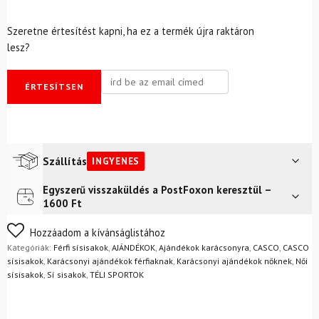
Szeretne értesítést kapni, ha ez a termék újra raktáron
lesz?
ÉRTESÍTSEN
Szállítás
INGYENES
Egyszerű visszaküldés a PostFoxon keresztül –
Futár a címre
Ingyenes
1600 Ft
FoxPost
Ingyenes
Nem biztos a választásában? Semmi gond – a terméket
Hozzáadom a kívánságlistához
egyszerűen visszaküldheti 14 napon belül, indoklás nélkül.
Kategóriák:
Férfi sísisakok
,
AJÁNDÉKOK
,
Ajándékok karácsonyra
,
CASCO
,
CASCO
Mik a visszaküldés feltételei?
sísisakok
,
Karácsonyi ajándékok férfiaknak
,
Karácsonyi ajándékok nőknek
,
Női
sísisakok
,
Sí sisakok
,
TÉLI SPORTOK