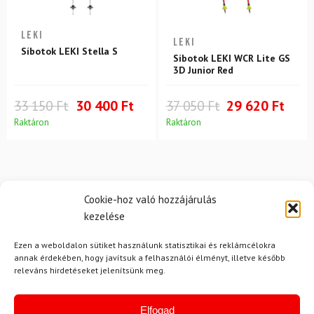
LEKI
LEKI
Síbotok LEKI Stella S
Síbotok LEKI WCR Lite GS
3D Junior Red
33 150 Ft
30 400 Ft
37 050 Ft
29 620 Ft
Raktáron
Raktáron
Cookie-hoz való hozzájárulás
kezelése
Ezen a weboldalon sütiket használunk statisztikai és reklámcélokra
Hírek
annak érdekében, hogy javítsuk a felhasználói élményt, illetve később
releváns hirdetéseket jelenítsünk meg.
Aktuális hírek megtekintése
Elfogad