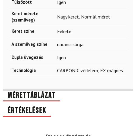
Tükrözött
Igen
Keret mérete
Nagy keret
,
Normál méret
(szemüveg)
Keret színe
Fekete
A szemüveg színe
narancssárga
Dupla üvegezés
Igen
Technológia
CARBONIC védelem
,
FX mágnes
Mérettáblázat
Értékelések