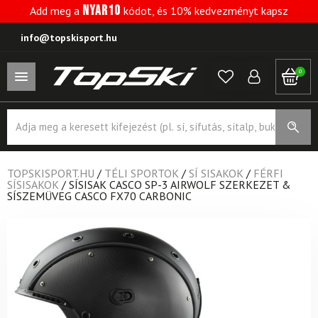
NYAR10
Add meg a
kódot, és 10% kedvezményt kapsz
info@topskisport.hu
0
Products
search
TOPSKISPORT.HU
/
TÉLI SPORTOK
/
SÍ SISAKOK
/
FÉRFI
SÍSISAKOK
/
SÍSISAK CASCO SP-3 AIRWOLF SZERKEZET &
SÍSZEMÜVEG CASCO FX70 CARBONIC