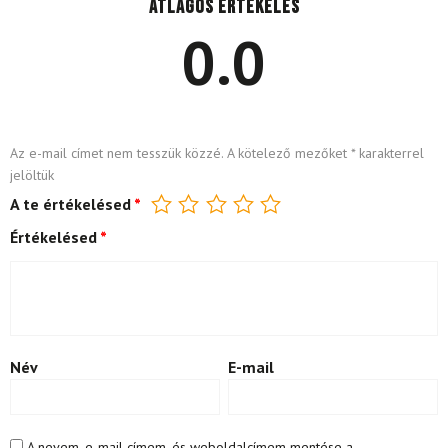
Átlagos értékelés
0.0
Az e-mail címet nem tesszük közzé.
A kötelező mezőket
*
karakterrel
jelöltük
A te értékelésed
*
Értékelésed
*
Név
E-mail
A nevem, e-mail címem, és weboldalcímem mentése a