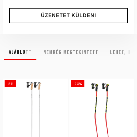
Ajánlott
NEMRÉG MEGTEKINTETT
Lehet, hog
-8%
-20%