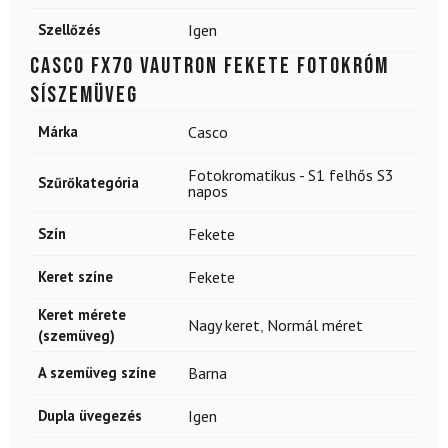
Szellőzés
Igen
CASCO FX70 Vautron Fekete fotokróm
síszemüveg
Márka
Casco
Fotokromatikus - S1 felhős S3
Szűrőkategória
napos
Szín
Fekete
Keret színe
Fekete
Keret mérete
Nagy keret
,
Normál méret
(szemüveg)
A szemüveg színe
Barna
Dupla üvegezés
Igen