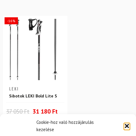
-16%
LEKI
Síbotok LEKI Bold Lite S
37 050 Ft
31 180 Ft
Raktáron
Cookie-hoz való hozzájárulás
kezelése