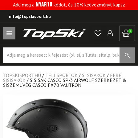
NYAR10
Add meg a
kódot, és 10% kedvezményt kapsz
info@topskisport.hu
0
Products
search
TOPSKISPORT.HU
/
TÉLI SPORTOK
/
SÍ SISAKOK
/
FÉRFI
SÍSISAKOK
/
SÍSISAK CASCO SP-3 AIRWOLF SZERKEZET &
SÍSZEMÜVEG CASCO FX70 VAUTRON