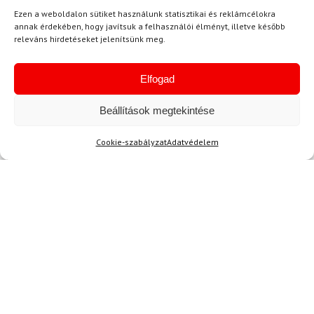
Ezen a weboldalon sütiket használunk statisztikai és reklámcélokra
annak érdekében, hogy javítsuk a felhasználói élményt, illetve később
releváns hirdetéseket jelenítsünk meg.
Elfogad
Hírek
Beállítások megtekintése
Aktuális hírek megtekintése
Cookie-szabályzat
Adatvédelem
Akció
TERMÉKEK BEMUTATÁSA HASZNÁLAT KÖZBEN