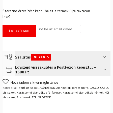
Szeretne értesítést kapni, ha ez a termék újra raktáron
lesz?
ÉRTESÍTSEN
Szállítás
INGYENES
Egyszerű visszaküldés a PostFoxon keresztül –
Futár a címre
Ingyenes
1600 Ft
FoxPost
Ingyenes
Nem biztos a választásában? Semmi gond – a terméket
Hozzáadom a kívánságlistához
egyszerűen visszaküldheti 14 napon belül, indoklás nélkül.
Kategóriák:
Férfi sísisakok
,
AJÁNDÉKOK
,
Ajándékok karácsonyra
,
CASCO
,
CASCO
Mik a visszaküldés feltételei?
sísisakok
,
Karácsonyi ajándékok férfiaknak
,
Karácsonyi ajándékok nőknek
,
Női
sísisakok
,
Sí sisakok
,
TÉLI SPORTOK