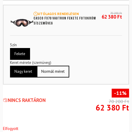
70 200
Ft
UTÓLAGOS RENDELÉSEN
62 380
Ft
CASCO FX70 Vautron Fekete fotokróm
síszemüveg
Szín
Fekete
Keret mérete (szemüveg)
Nagy keret
Normál méret
-11%
NINCS RAKTÁRON
70 200
Ft
62 380
Ft
Elfogyott