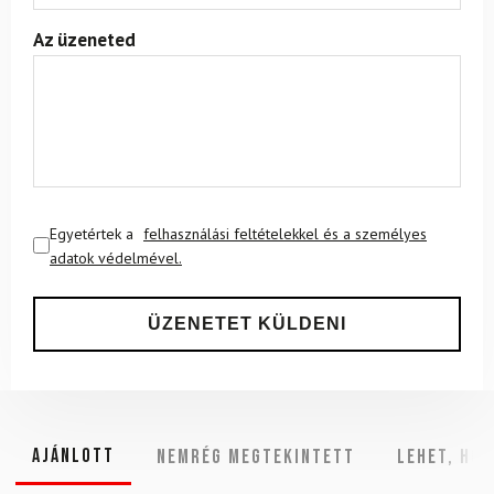
Az üzeneted
Egyetértek a
felhasználási feltételekkel és a személyes
adatok védelmével.
Ajánlott
NEMRÉG MEGTEKINTETT
Lehet, hog