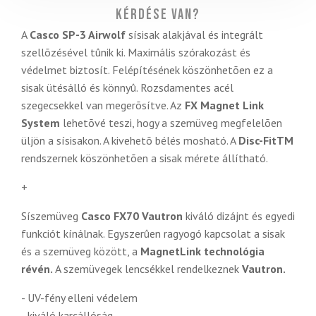
Kérdése van?
A
Casco SP-3 Airwolf
sísisak alakjával és integrált
szellõzésével tûnik ki. Maximális szórakozást és
védelmet biztosít. Felépítésének köszönhetõen ez a
sisak ütésálló és könnyû. Rozsdamentes acél
szegecsekkel van megerõsítve. Az
FX Magnet Link
System
lehetõvé teszi, hogy a szemüveg megfelelõen
üljön a sísisakon. A kivehetõ bélés mosható. A
Disc-FitTM
rendszernek köszönhetõen a sisak mérete állítható.
+
Síszemüveg
Casco FX70 Vautron
kiváló dizájnt és egyedi
funkciót kínálnak. Egyszerûen ragyogó kapcsolat a sisak
és a szemüveg között, a
MagnetLink technológia
révén.
A szemüvegek lencsékkel rendelkeznek
Vautron.
- UV-fény elleni védelem
- kiváló karcállóság