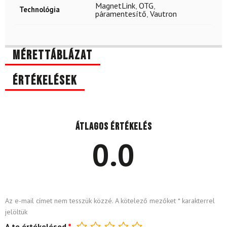
MagnetLink
,
OTG
,
Technológia
páramentesítő
,
Vautron
Mérettáblázat
Értékelések
Átlagos értékelés
0.0
Az e-mail címet nem tesszük közzé.
A kötelező mezőket
*
karakterrel
jelöltük
A te értékelésed
*