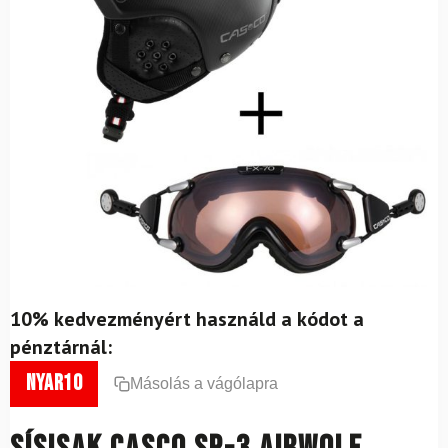
10% kedvezményért használd a kódot a
pénztárnál:
nyar10
Másolás a vágólapra