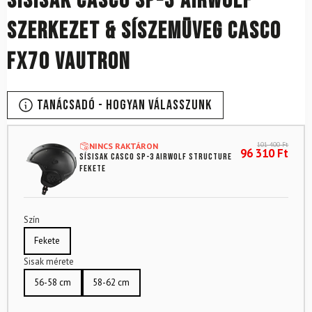
Sísisak CASCO SP-3 Airwolf
Szerkezet & síszemüveg CASCO
FX70 Vautron
Tanácsadó - Hogyan válasszunk
101 400
Ft
NINCS RAKTÁRON
96 310
Ft
Sísisak CASCO SP-3 Airwolf Structure
Fekete
Szín
Fekete
Sisak mérete
56-58 cm
58-62 cm