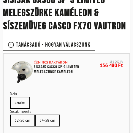
Sísisak CASCO SP-3 Limited
melegszürke kaméleon &
síszemüveg CASCO FX70 Vautron
Tanácsadó - Hogyan válasszunk
156 000
Ft
NINCS RAKTÁRON
136 480
Ft
Sísisak CASCO SP-3 Limited
melegszürke kaméleon
Szín
szürke
Sisak mérete
52-56 cm
54-58 cm