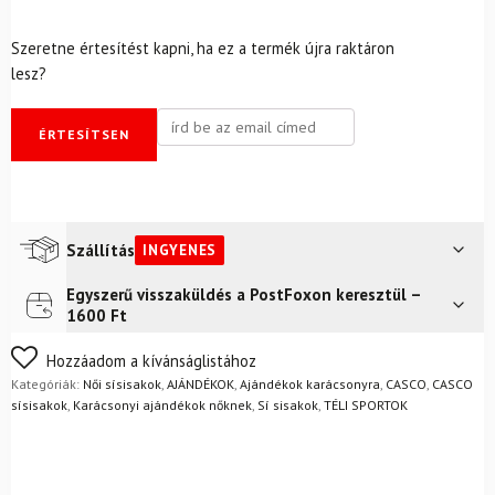
Szeretne értesítést kapni, ha ez a termék újra raktáron
lesz?
ÉRTESÍTSEN
Szállítás
INGYENES
Egyszerű visszaküldés a PostFoxon keresztül –
Futár a címre
Ingyenes
1600 Ft
FoxPost
Ingyenes
Nem biztos a választásában? Semmi gond – a terméket
Hozzáadom a kívánságlistához
egyszerűen visszaküldheti 14 napon belül, indoklás nélkül.
Kategóriák:
Női sísisakok
,
AJÁNDÉKOK
,
Ajándékok karácsonyra
,
CASCO
,
CASCO
Mik a visszaküldés feltételei?
sísisakok
,
Karácsonyi ajándékok nőknek
,
Sí sisakok
,
TÉLI SPORTOK