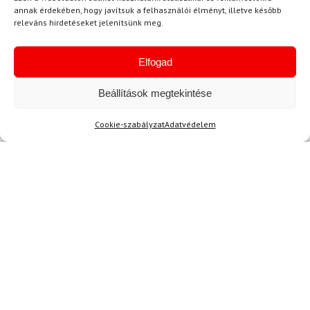
Síbotok LEKI Carbon 12
annak érdekében, hogy javítsuk a felhasználói élményt, illetve később
Síbotok LEKI WCR Lite SL
3D
releváns hirdetéseket jelenítsünk meg.
3D Junior Red
54 600 Ft
49 120 Ft
33 150 Ft
27 280 Ft
Elfogad
Raktáron
Raktáron
Beállítások megtekintése
Cookie-szabályzat
Adatvédelem
Hírek
Aktuális hírek megtekintése