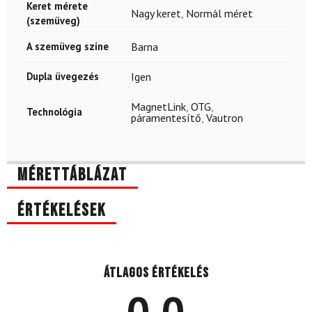
Keret mérete
Nagy keret
,
Normál méret
(szemüveg)
A szemüveg színe
Barna
Dupla üvegezés
Igen
MagnetLink
,
OTG
,
Technológia
páramentesítő
,
Vautron
Mérettáblázat
Értékelések
Átlagos értékelés
0.0