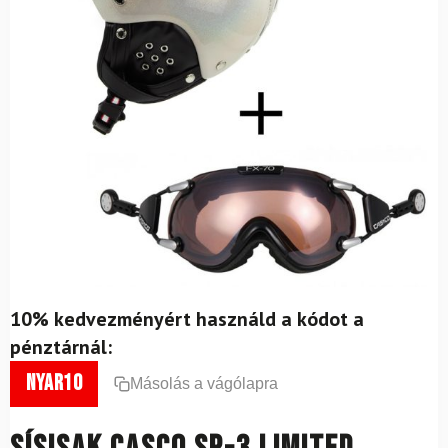
10% kedvezményért használd a kódot a
pénztárnál:
nyar10
Másolás a vágólapra