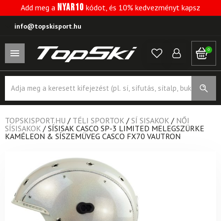
NYAR10
Add meg a
kódot, és 10% kedvezményt kapsz
info@topskisport.hu
0
Products
search
TOPSKISPORT.HU
/
TÉLI SPORTOK
/
SÍ SISAKOK
/
NŐI
SÍSISAKOK
/
SÍSISAK CASCO SP-3 LIMITED MELEGSZÜRKE
KAMÉLEON & SÍSZEMÜVEG CASCO FX70 VAUTRON