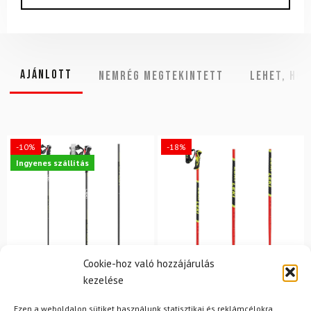
Ajánlott
NEMRÉG MEGTEKINTETT
Lehet, hog
-10%
-18%
Ingyenes szállítás
Cookie-hoz való hozzájárulás
kezelése
LEKI
LEKI
Ezen a weboldalon sütiket használunk statisztikai és reklámcélokra