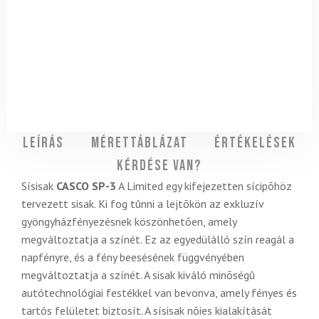
Leírás
Mérettáblázat
Értékelések
Kérdése van?
Sísisak
CASCO SP-3
A Limited egy kifejezetten sícipõhöz
tervezett sisak. Ki fog tûnni a lejtõkön az exkluzív
gyöngyházfényezésnek köszönhetõen, amely
megváltoztatja a színét. Ez az egyedülálló szín reagál a
napfényre, és a fény beesésének függvényében
megváltoztatja a színét. A sisak kiváló minõségû
autótechnológiai festékkel van bevonva, amely fényes és
tartós felületet biztosít. A sísisak nõies kialakítását