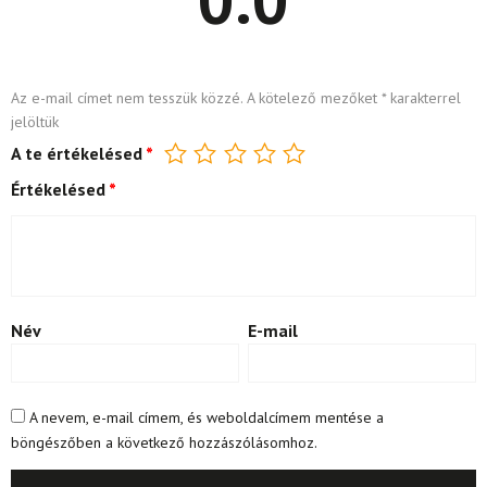
Az e-mail címet nem tesszük közzé.
A kötelező mezőket
*
karakterrel
jelöltük
A te értékelésed
*
Értékelésed
*
Név
E-mail
A nevem, e-mail címem, és weboldalcímem mentése a
böngészőben a következő hozzászólásomhoz.