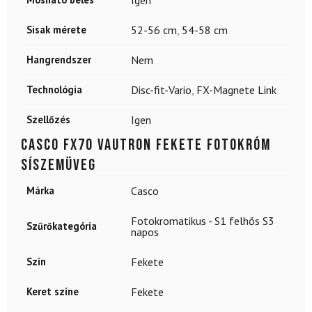
Igen
Sisak mérete
52-56 cm
,
54-58 cm
Hangrendszer
Nem
Technológia
Disc-fit-Vario
,
FX-Magnete Link
Szellőzés
Igen
CASCO FX70 Vautron Fekete fotokróm
síszemüveg
Márka
Casco
Fotokromatikus - S1 felhős S3
Szűrőkategória
napos
Szín
Fekete
Keret színe
Fekete