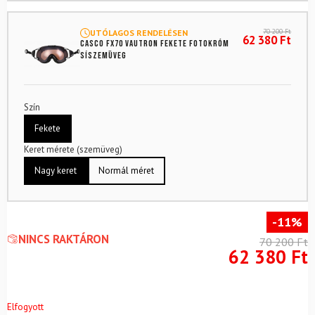
70 200
Ft
UTÓLAGOS RENDELÉSEN
62 380
Ft
CASCO FX70 Vautron Fekete fotokróm
síszemüveg
Szín
Fekete
Keret mérete (szemüveg)
Nagy keret
Normál méret
-11%
NINCS RAKTÁRON
70 200
Ft
62 380
Ft
Elfogyott