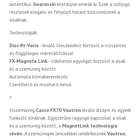
autentikus
Swarovski
kristályok emelik ki. Ezek a csillogó
részletek elegáns és fényûzõ hatást kölcsönöznek a
sisaknak.
Technológiák:
Disc-fit-Vario
- kiváló illeszkedést biztosít a vízszintes
és függõleges méretállítással
FX-Magnete Link
- tökéletes egységet biztosít a sisak
és a szemüveg között
Automata klímaberendezés
Cserélhetõ és mosható belsõ
+
Síszemüveg
Casco FX70 Vautron
kiváló dizájnt és egyedi
funkciót kínálnak. Egyszerûen ragyogó kapcsolat a sisak
és a szemüveg között, a
MagnetLink technológia
révén.
A szemüvegek lencsékkel rendelkeznek
Vautron.