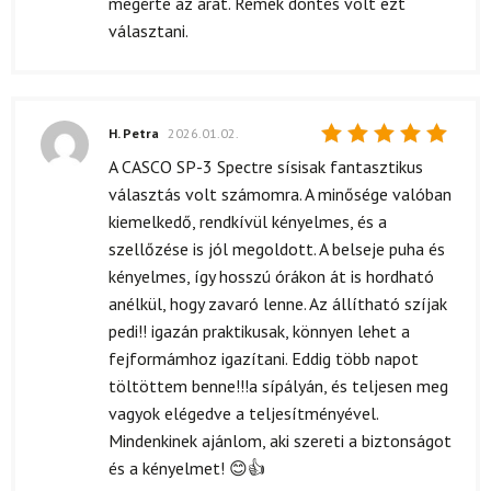
megérte az árát. Remek döntés volt ezt
választani.
H. Petra
2026.01.02.
Értékelés:
A CASCO SP-3 Spectre sísisak fantasztikus
5
/ 5
választás volt számomra. A minősége valóban
kiemelkedő, rendkívül kényelmes, és a
szellőzése is jól megoldott. A belseje puha és
kényelmes, így hosszú órákon át is hordható
anélkül, hogy zavaró lenne. Az állítható szíjak
pedi!! igazán praktikusak, könnyen lehet a
fejformámhoz igazítani. Eddig több napot
töltöttem benne!!!a sípályán, és teljesen meg
vagyok elégedve a teljesítményével.
Mindenkinek ajánlom, aki szereti a biztonságot
és a kényelmet! 😊👍