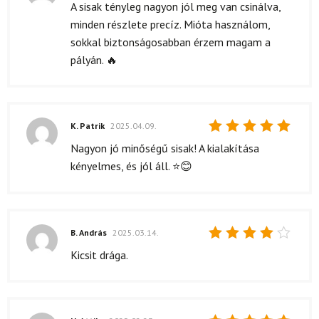
Értékelés:
A sisak tényleg nagyon jól meg van csinálva,
5
/ 5
minden részlete precíz. Mióta használom,
sokkal biztonságosabban érzem magam a
pályán. 🔥
K. Patrik
2025.04.09.
Értékelés:
Nagyon jó minőségű sisak! A kialakítása
5
/ 5
kényelmes, és jól áll. ⭐😊
B. András
2025.03.14.
Értékelés:
Kicsit drága.
4
/ 5