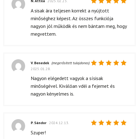
N. Attila
2025.02.23.
Értékelés:
A sisak ára teljesen korrekt a nyújtott
5
/ 5
minőséghez képest. Az összes funkciója
nagyon jól működik és nem bántam meg, hogy
megvettem.
V. Benedek
(megerősített tulajdonos)
2025.01.28.
Értékelés:
5
/ 5
Nagyon elégedett vagyok a sísisak
minőségével. Kiválóan vdéi a fejemet és
nagyon kényelmes is.
P. Sándor
2024.12.13.
Értékelés:
Szuper!
5
/ 5