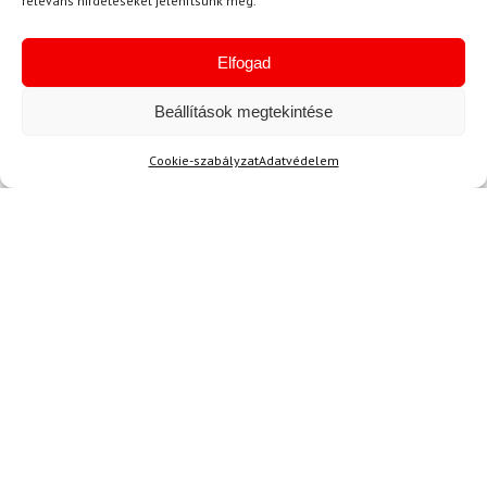
releváns hirdetéseket jelenítsünk meg.
megérkezett a sisak. Nagyon örültem, hogy a
csomagolás is rendben volt, semmi nem sérült.
Mindenkinek ajánlom!
Elfogad
Beállítások megtekintése
Kérdése van?
Cookie-szabályzat
Adatvédelem
Kérdése van?
info@topskisport.hu
Név