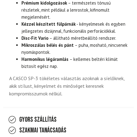
Prémium kidolgozások
– természetes tónusú
részletek, mint például a lenrostok, kifinomult
megjelenésért.
Kézzel készített fülpárnák
- kényelmesek és egyben
jellegzetes dizájnnal, funkcionális perforációkkal.
Disc-Fit Vario
– állítható méretbeállító rendszer.
Mikroszálas bélés és pánt
– puha, mosható, nincsenek
nyomáspontok.
Harmonikus légáramlás
– kellemes beltéri klímát
biztosít egész nap.
A CASCO SP-3 tökéletes választás azoknak a síelőknek,
akik stílust, kényelmet és minőséget keresnek
kompromisszumok nélkül.
Gyors szállítás
Szakmai tanácsadás