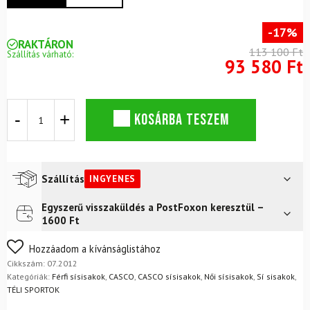
-17%
RAKTÁRON
113 100 Ft
Szállítás várható:
93 580 Ft
Sísisak
KOSÁRBA TESZEM
CASCO
SP-
3
Spectre
Fekete
Szállítás
INGYENES
ML
mennyiség
Egyszerű visszaküldés a PostFoxon keresztül –
Futár a címre
Ingyenes
1600 Ft
FoxPost
Ingyenes
Nem biztos a választásában? Semmi gond – a terméket
Hozzáadom a kívánságlistához
egyszerűen visszaküldheti 14 napon belül, indoklás nélkül.
Cikkszám:
07.2012
Mik a visszaküldés feltételei?
Kategóriák:
Férfi sísisakok
,
CASCO
,
CASCO sísisakok
,
Női sísisakok
,
Sí sisakok
,
TÉLI SPORTOK