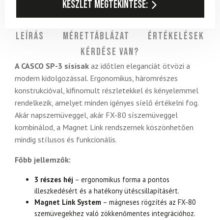
Készlet megtekintése:
Leírás
Mérettáblázat
Értékelések
Kérdése van?
A CASCO SP-3 sísisak
az időtlen eleganciát ötvözi a
modern kidolgozással. Ergonomikus, háromrészes
konstrukcióval, kifinomult részletekkel és kényelemmel
rendelkezik, amelyet minden igényes síelő értékelni fog.
Akár napszemüveggel, akár FX-80 síszemüveggel
kombinálod, a Magnet Link rendszernek köszönhetően
mindig stílusos és funkcionális.
Főbb jellemzők:
3 részes héj
– ergonomikus forma a pontos
illeszkedésért és a hatékony ütéscsillapításért.
Magnet Link System
– mágneses rögzítés az FX-80
szemüvegekhez való zökkenőmentes integrációhoz.