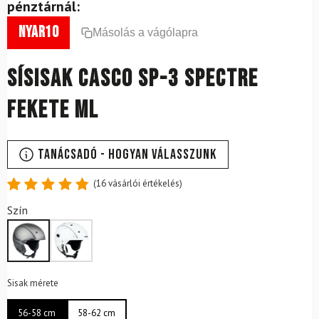
pénztárnál:
nyar10
Másolás a vágólapra
Sísisak CASCO SP-3 Spectre
Fekete ML
Tanácsadó - Hogyan válasszunk
(
16
vásárlói értékelés)
Értékelés
16
Szín
4.88
az
5-ből,
értékelés
alapján
Sisak mérete
56-58 cm
58-62 cm