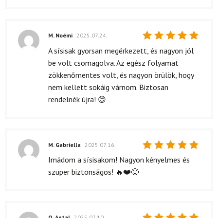
M. Noémi
2025.07.24.
Értékelés:
A sísisak gyorsan megérkezett, és nagyon jól
5
/ 5
be volt csomagolva. Az egész folyamat
zökkenőmentes volt, és nagyon örülök, hogy
nem kellett sokáig várnom. Biztosan
rendelnék újra! 😊
M. Gabriella
2025.07.16.
Értékelés:
Imádom a sísisakom! Nagyon kényelmes és
5
/ 5
szuper biztonságos! 🔥❤️😊
O. Antal
2025.07.10.