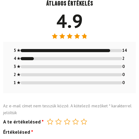
Átlagos értékelés
4.9
Értékelés:
4.88
/ 5
5 ★
14
4 ★
2
3 ★
0
2 ★
0
1 ★
0
Az e-mail címet nem tesszük közzé.
A kötelező mezőket
*
karakterrel
jelöltük
A te értékelésed
*
Értékelésed
*