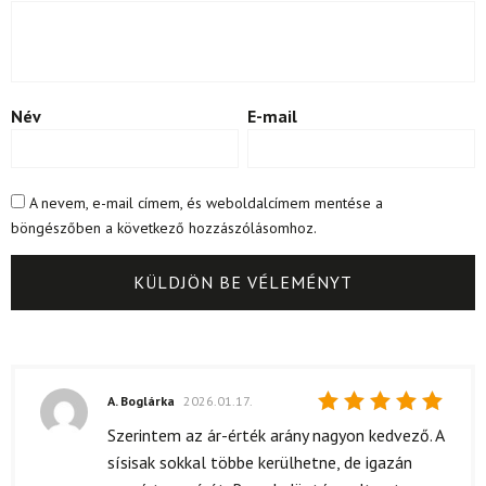
Név
E-mail
A nevem, e-mail címem, és weboldalcímem mentése a
böngészőben a következő hozzászólásomhoz.
A. Boglárka
2026.01.17.
Értékelés:
Szerintem az ár-érték arány nagyon kedvező. A
5
/ 5
sísisak sokkal többe kerülhetne, de igazán