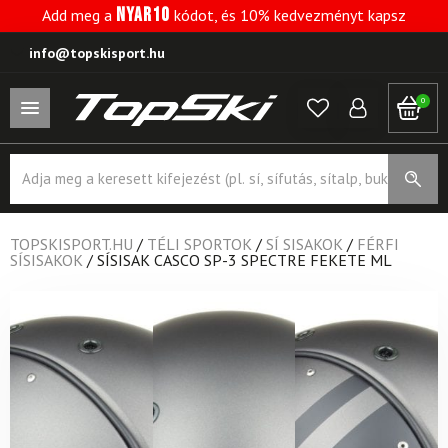
NYAR10
Add meg a
kódot, és 10% kedvezményt kapsz
info@topskisport.hu
0
Products
search
TOPSKISPORT.HU
/
TÉLI SPORTOK
/
SÍ SISAKOK
/
FÉRFI
SÍSISAKOK
/
SÍSISAK CASCO SP-3 SPECTRE FEKETE ML