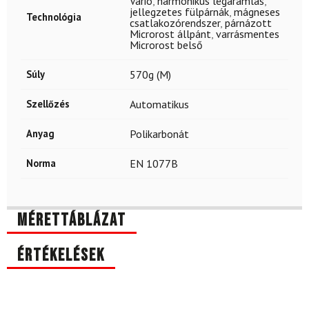
Vario
,
harmonikus légáramlás
,
jellegzetes fülpárnák
,
mágneses
Technológia
csatlakozórendszer
,
párnázott
Microrost állpánt
,
varrásmentes
Microrost belső
Súly
570g (M)
Szellőzés
Automatikus
Anyag
Polikarbonát
Norma
EN 1077B
Mérettáblázat
Értékelések