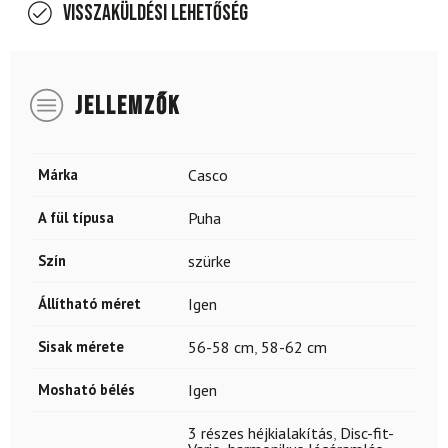
Visszaküldési lehetőség
JELLEMZŐK
Márka
Casco
A fül típusa
Puha
Szín
szürke
Állítható méret
Igen
Sisak mérete
56-58 cm
,
58-62 cm
Mosható bélés
Igen
3 részes héjkialakítás
,
Disc-fit-