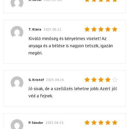
Értékelés:
5
/ 5
T. Klára
2025.06.12.
Értékelés:
Kiváló minőség és kényelmes viselet! Az
5
/ 5
anyaga és a bélése is nagyon tetszik, igazán
megéri.
G. Kristóf
2025.04.26.
Értékelés:
Jó sisak, de a szellőzés lehetne jobb. Azért jól
4
/ 5
véd a fejnek.
P. Sándor
2025.04.13.