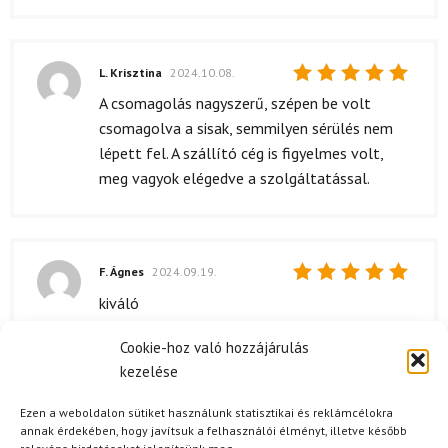
L. Krisztina
2024.10.08.
Értékelés:
A csomagolás nagyszerű, szépen be volt
5
/ 5
csomagolva a sisak, semmilyen sérülés nem
lépett fel. A szállító cég is figyelmes volt,
meg vagyok elégedve a szolgáltatással.
F. Ágnes
2024.09.19.
Értékelés:
kiváló
5
/ 5
Cookie-hoz való hozzájárulás
kezelése
M. Judit
2024.06.19.
Ezen a weboldalon sütiket használunk statisztikai és reklámcélokra
Értékelés:
A szállítás gyors volt, 2 napon belül
annak érdekében, hogy javítsuk a felhasználói élményt, illetve később
5
/ 5