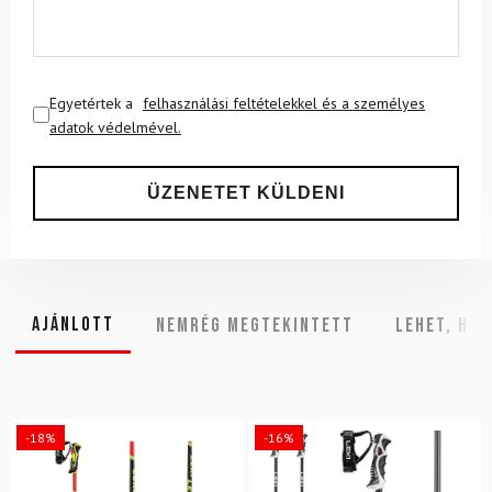
Egyetértek a
felhasználási feltételekkel és a személyes
adatok védelmével.
Ajánlott
NEMRÉG MEGTEKINTETT
Lehet, hog
-18%
-16%