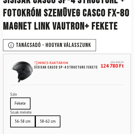
Sísisak CASCO SP-4 Structure +
fotokróm szemüveg CASCO FX-80
Magnet Link Vautron+ Fekete
Tanácsadó - Hogyan válasszunk
136 500
Ft
NINCS RAKTÁRON
124 780
Ft
Sísisak CASCO SP-4 Structure Fekete
Szín
Fekete
Sisak mérete
56-58 cm
58-62 cm