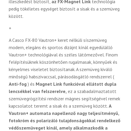
illeszkedést biztosít,
az FX-Magnet Link
technológia
pedig tökéletes egységet biztosít a sisak és a szemüveg
között.
+
A Casco FX-80 Vautron+ keret nélküli síszemüveg
modern, elegáns és sportos dizájnt kínál egyedülálló
Vautron+ technológiával és széles látómezővel. Finom
felépítésüknek köszönhetően rugalmasak, könnyűek és
kényelmes viseletet biztosítanak. A szemüveg kiváló
minőségű habszivaccsal, párásodásgátló rendszerrel (
Anti-fog
) és
Magnet Link funkcióval ellátott dupla
lencsékkel van felszerelve,
ez a szabadalmaztatott
szemüvegrögzítési rendszer mágnes segítségével remek
kapcsolatot teremt a sisak és a szemüveg között.
A
Vautron+ automata napellenző
nagy teljesítményű,
fotokróm és polarizáló tulajdonságokkal rendelkező
védőszemüveget kínál, amely alkalmazkodik a