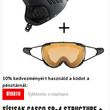
10% kedvezményért használd a kódot a
pénztárnál:
nyar10
Másolás a vágólapra