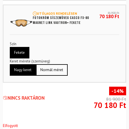
81 900
Ft
UTÓLAGOS RENDELÉSEN
70 180
Ft
Fotokróm síszemüveg CASCO FX-80
Magnet Link Vautron+ Fekete
Szín
Fekete
Keret mérete (szemüveg)
Nagy keret
Normál méret
-14%
NINCS RAKTÁRON
81 900
Ft
70 180
Ft
Elfogyott