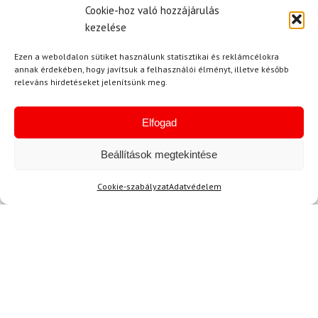
Cookie-hoz való hozzájárulás
kezelése
Ezen a weboldalon sütiket használunk statisztikai és reklámcélokra
annak érdekében, hogy javítsuk a felhasználói élményt, illetve később
releváns hirdetéseket jelenítsünk meg.
LEKI
Karbon botok sífutáshoz
LEKI CC 450
Elfogad
35 100 Ft
31 180 Ft
Beállítások megtekintése
Raktáron
Cookie-szabályzat
Adatvédelem
Hírek