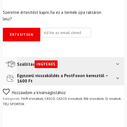
Szeretne értesítést kapni, ha ez a termék újra raktáron
lesz?
ÉRTESÍTSEN
Szállítás
INGYENES
Egyszerű visszaküldés a PostFoxon keresztül –
Futár a címre
Ingyenes
1600 Ft
FoxPost
Ingyenes
Nem biztos a választásában? Semmi gond – a terméket
Hozzáadom a kívánságlistához
egyszerűen visszaküldheti 14 napon belül, indoklás nélkül.
Kategóriák:
Férfi sísisakok
,
CASCO
,
CASCO sísisakok
,
Női sísisakok
,
Sí sisakok
,
Mik a visszaküldés feltételei?
TÉLI SPORTOK