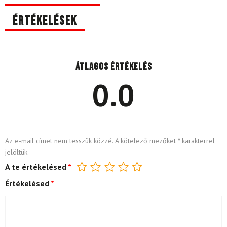
Értékelések
Átlagos értékelés
0.0
Az e-mail címet nem tesszük közzé.
A kötelező mezőket
*
karakterrel
jelöltük
A te értékelésed
*
Értékelésed
*