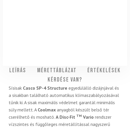
Leírás
Mérettáblázat
Értékelések
Kérdése van?
Sísisak
Casco SP-4 Structure
egyedülálló dizájnjával és
a sisakban található automatikus klímaszabályozásával
tűnik ki. A sisak maximális védelmet garantál minimális
súly mellett. A
Coolmax
anyagból készült belső tér
TM
cserélhető és mosható.
A Disc-Fit
Vario
rendszer
vízszintes és függőleges méretállítással nagyszerű