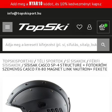
NYAR10
Add meg a
kódot, és 10% kedvezményt kapsz
info@topskisport.hu
0
Products
search
TOPSKISPORT.HU
/
TÉLI SPORTOK
/
SÍ SISAKOK
/
FÉRFI
SÍSISAKOK
/
SÍSISAK CASCO SP-4 STRUCTURE + FOTOKRÓM
SZEMÜVEG CASCO FX-80 MAGNET LINK VAUTRON+ FEKETE