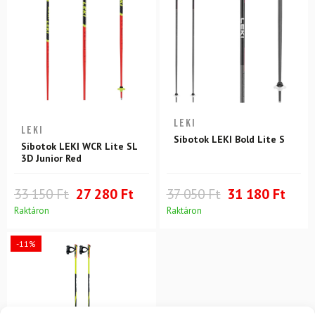
LEKI
LEKI
Síbotok LEKI Bold Lite S
Síbotok LEKI WCR Lite SL
3D Junior Red
33 150 Ft
27 280 Ft
37 050 Ft
31 180 Ft
Raktáron
Raktáron
-11%