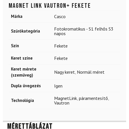
Magnet Link Vautron+ Fekete
Márka
Casco
Fotokromatikus - S1 felhős S3
Szűrőkategória
napos
Szín
Fekete
Keret színe
Fekete
Keret mérete
Nagy keret
,
Normál méret
(szemüveg)
Dupla üvegezés
Igen
MagnetLink
,
páramentesítő
,
Technológia
Vautron
Mérettáblázat