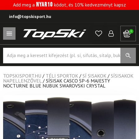
NYAR10
Add meg a
kódot, és 10% kedvezményt kapsz
info@topskisport.hu
0
Products
search
TOPSKISPORT.HU
/
TÉLI SPORTOK
/
SÍ SISAKOK
/
SÍSISAKOK
NAPELLENZŐVEL
/
SÍSISAK CASCO SP-6 MAJESTY
NOCTURNE BLUE NUBUK SWAROVSKI CRYSTAL