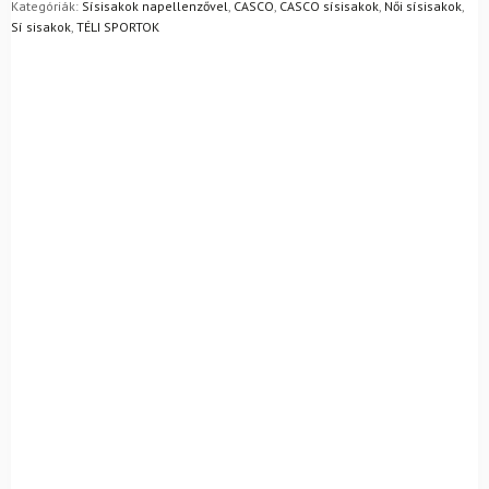
Mik a visszaküldés feltételei?
Kategóriák:
Sísisakok napellenzővel
,
CASCO
,
CASCO sísisakok
,
Női sísisakok
,
Sí sisakok
,
TÉLI SPORTOK