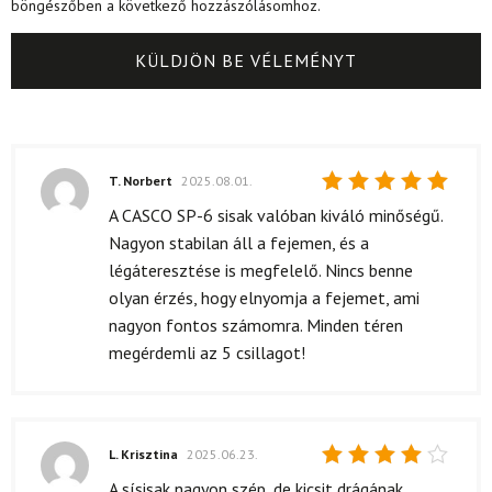
böngészőben a következő hozzászólásomhoz.
T. Norbert
2025.08.01.
Értékelés:
A CASCO SP-6 sisak valóban kiváló minőségű.
5
/ 5
Nagyon stabilan áll a fejemen, és a
légáteresztése is megfelelő. Nincs benne
olyan érzés, hogy elnyomja a fejemet, ami
nagyon fontos számomra. Minden téren
megérdemli az 5 csillagot!
L. Krisztina
2025.06.23.
Értékelés:
A sísisak nagyon szép, de kicsit drágának