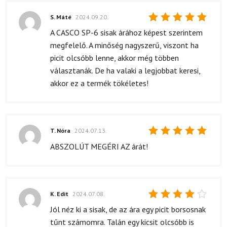
S. Máté
2024.09.20.
Értékelés:
A CASCO SP-6 sisak árához képest szerintem
5
/ 5
megfelelő. A minőség nagyszerű, viszont ha
picit olcsóbb lenne, akkor még többen
választanák. De ha valaki a legjobbat keresi,
akkor ez a termék tökéletes!
T. Nóra
2024.07.13.
Értékelés:
ABSZOLÚT MEGÉRI AZ árát!
5
/ 5
K. Edit
2024.07.08.
Értékelés:
Jól néz ki a sisak, de az ára egy picit borsosnak
4
/ 5
tűnt számomra. Talán egy kicsit olcsóbb is