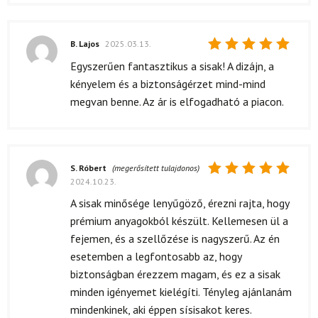
B. Lajos
2025.03.13.
Értékelés:
Egyszerűen fantasztikus a sisak! A dizájn, a
5
/ 5
kényelem és a biztonságérzet mind-mind
megvan benne. Az ár is elfogadható a piacon.
S. Róbert
(megerősített tulajdonos)
2024.10.23.
Értékelés:
5
/ 5
A sisak minősége lenyűgöző, érezni rajta, hogy
prémium anyagokból készült. Kellemesen ül a
fejemen, és a szellőzése is nagyszerű. Az én
esetemben a legfontosabb az, hogy
biztonságban érezzem magam, és ez a sisak
minden igényemet kielégíti. Tényleg ajánlanám
mindenkinek, aki éppen sísisakot keres.