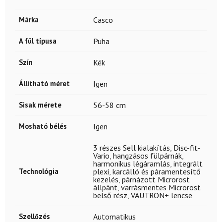
Márka
Casco
A fül típusa
Puha
Szín
Kék
Állítható méret
Igen
Sisak mérete
56-58 cm
Mosható bélés
Igen
3 részes Sell kialakítás
,
Disc-fit-
Vario
,
hangzásos fülpárnák
,
harmonikus légáramlás
,
integrált
Technológia
plexi
,
karcálló és páramentesítő
kezelés
,
párnázott Microrost
állpánt
,
varrásmentes Microrost
belső rész
,
VAUTRON+ lencse
Szellőzés
Automatikus