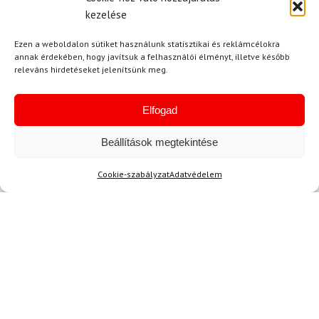
kezelése
B. Roland
2024.02.26.
Ezen a weboldalon sütiket használunk statisztikai és reklámcélokra
Értékelés:
annak érdekében, hogy javítsuk a felhasználói élményt, illetve később
A szállítás pontos volt, gyorsan megérkezett
5
/ 5
releváns hirdetéseket jelenítsünk meg.
a sisakom. Nagyon jól csomagolták be, nem
volt semmi baj vele. Külön öröm, hogy a bolt
Elfogad
munkatársai is segítőkészek voltak.
Beállítások megtekintése
Kérdése van?
Cookie-szabályzat
Adatvédelem
Kérdése van?
info@topskisport.hu