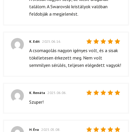
4
/ 5
találom. A Swarovski kristályok valóban
feldobják a megjelenést.
K. Edit
2025.06.16.
Értékelés:
A csomagolás nagyon igényes volt, és a sisak
5
/ 5
tökéletesen érkezett meg. Nem volt
semmilyen sérülés, teljesen elégedett vagyok!
K. Renáta
2025.06.06.
Értékelés:
Szuper!
5
/ 5
H. Éva
2025.05.08.