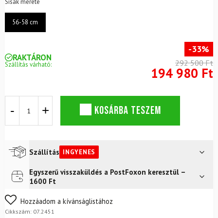
Sisak mérete
56-58 cm
-33%
RAKTÁRON
292 500 Ft
Szállítás várható:
194 980 Ft
Sísisak
KOSÁRBA TESZEM
CASCO
SP-
6
Majesty
Nocturne
Szállítás
INGYENES
Blue
Nubuk
Egyszerű visszaküldés a PostFoxon keresztül –
Futár a címre
Ingyenes
Swarovski
1600 Ft
Crystal
FoxPost
Ingyenes
mennyiség
Nem biztos a választásában? Semmi gond – a terméket
Hozzáadom a kívánságlistához
egyszerűen visszaküldheti 14 napon belül, indoklás nélkül.
Cikkszám:
07.2451