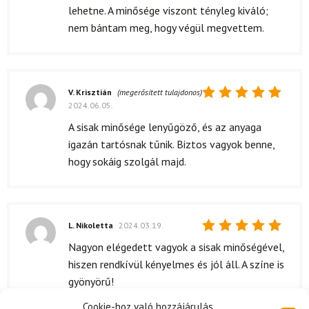
lehetne. A minősége viszont tényleg kiváló;
nem bántam meg, hogy végül megvettem.
V. Krisztián
(megerősített tulajdonos)
2024.06.05.
Értékelés:
5
/ 5
A sisak minősége lenyűgöző, és az anyaga
igazán tartósnak tűnik. Biztos vagyok benne,
hogy sokáig szolgál majd.
L. Nikoletta
2024.03.19.
Értékelés:
Nagyon elégedett vagyok a sisak minőségével,
5
/ 5
hiszen rendkívül kényelmes és jól áll. A színe is
gyönyörű!
Cookie-hoz való hozzájárulás