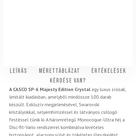
Leírás
Mérettáblázat
Értékelések
Kérdése van?
A CASCO SP-6 Majesty Edition Crystal
egy luxus sísisak,
limitált kiadásban, amelyből mindössze 100 darab
készült. Exkluzív megjelenésével, Swarovski
kristályokkal, selyemhímzéssel és látványos csillogó
festéssel tűnik ki. A háromrétegű Monocoque-Ultra héj a
Disc-fit-Vario rendszerrel kombinálva kivételes
biztonságot, alacsony súlyt és tökéletes illeszkedést