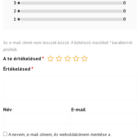
3 ★
0
2 ★
0
1 ★
0
Az e-mail címet nem tesszük közzé.
A kötelező mezőket
*
karakterrel
jelöltük
A te értékelésed
*
Értékelésed
*
Név
E-mail
A nevem, e-mail címem, és weboldalcímem mentése a