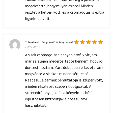
megdicsérte, hogy milyen csinos! Minden
részlet a helyén volt, és a csomagolás is extra
figyelmes volt.
T. Norbert
(megerősített tulajdonos)
2025.03.18.
Értékelés:
5
/ 5
A sisak csomagolása nagyon profi volt, ami
már az elején megerősítette bennem, hogy jó
döntést hoztam. Zárt dobozban érkezett, ami
megvédte a sisakot minden sérüléstől.
Ráadásul a termék bemutatója is szuper volt,
minden részletet szépen kidolgoztak. A
strapabíró anyagok és a kényelmes bélés
együttesen biztosítják a hosszú távú
használatot.