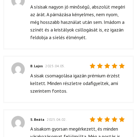
Értékelés:
A sísisak nagyon jó minőségű, abszolút megéri
5
/ 5
az árát. A párnázása kényelmes, nem nyom,
még hosszabb használat után sem. Imádom a
színét és a kristályok csillogását is, ez igazán
feldobja a síelés élményét.
B. Lajos
2025.04.05.
Értékelés:
A sisak csomagolása igazán prémium érzést
5
/ 5
keltett. Minden részletre odafigyeltek, ami
szerintem fontos.
S. Beáta
2025.04.02.
Értékelés:
A sisakom gyorsan megérkezett, és minden
5
/ 5
várakozásomat felülmúlta. Még a postás is