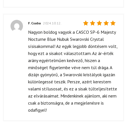
F. Csaba
2024.10.12.
Értékelés:
Nagyon boldog vagyok a CASCO SP-6 Majesty
5
/ 5
Nocturne Blue Nubuk Swarovski Crystal
sísisakommal! Az egyik legjobb döntésem volt,
hogy ezt a sisakot választottam. Az ár-érték
arány egyértelműen kedvező, hiszen a
minőséget figyelembe véve nem túl drága. A
dizájn gyönyörű, a Swarovski kristályok igazán
különlegessé teszik. Persze, azért kerestem
valami stílusosat, és ez a sisak túlteljesítette
az elvárásaimat. Mindenkinek ajánlom, aki nem
csak a biztonságra, de a megjelenésre is
odafigyel!