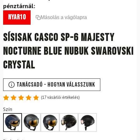
pénztárnál:
nyar10
Másolás a vágólapra
Sísisak CASCO SP-6 Majesty
Nocturne Blue Nubuk Swarovski
Crystal
Tanácsadó - Hogyan válasszunk
(
17
vásárlói értékelés)
Értékelés
17
Szín
4.88
az
5-ből,
értékelés
alapján