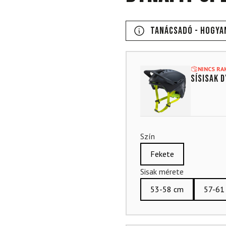
Tanácsadó - Hogya
NINCS R
Sísisak 
Szín
Fekete
Sisak mérete
53-58 cm
57-61