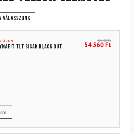
n válasszunk
62 400
Ft
AKTÁRON
54 560
Ft
DYNAFIT TLT sisak Black Out
 cm