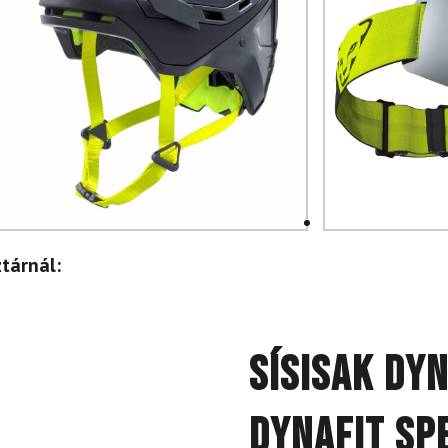
tárnál:
Sísisak DYN
DYNAFIT Sp