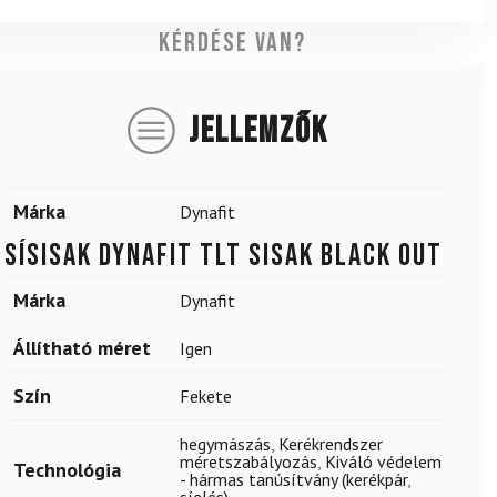
Kérdése van?
JELLEMZŐK
Márka
Dynafit
Sísisak DYNAFIT TLT sisak Black Out
Márka
Dynafit
Állítható méret
Igen
Szín
Fekete
hegymászás
,
Kerékrendszer
méretszabályozás
,
Kiváló védelem
Technológia
- hármas tanúsítvány (kerékpár
,