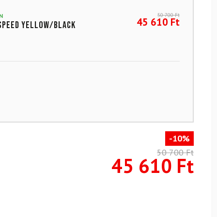
50 700
Ft
N
45 610
Ft
Speed Yellow/Black
-10%
50 700
Ft
45 610
Ft