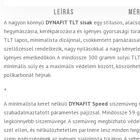
Leírás
Mér
A nagyon könnyű
DYNAFIT TLT sisak
egy stílusos, alacs
hegymászásra, kerékpározásra és igényes gyorsasági túrá
TLT lapos, minimalista dizájnnal, csökkentett párnázáss
szellőzéssel rendelkezik, nagy nyílásokkal a nagy kénye
igényes emelkedőkön. A mindössze 300 gramm súlyú TLT s
minimális súly és a maximális védelem között, köszönhet
polikarbonát héjnak.
+
A minimalista keret nélküli
DYNAFIT Speed
síszemüveg n
szabadalmaztatott páramentes pajzzsal. Mindössze 59 g
legkönnyebb síszemüvege. A szemüveg megbízható védelm
szél ellen, és nélkülözhetetlen partnere lesz minden heg
szem egészségének az igényes síalpinista túrákon. A seb