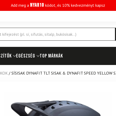
NYAR10
Add meg a
kódot, és 10% kedvezményt kapsz
SZÍTŐK
EGÉSZSÉG
Top márkák
AKOK
/
SÍSISAK DYNAFIT TLT SISAK & DYNAFIT SPEED YELLOW