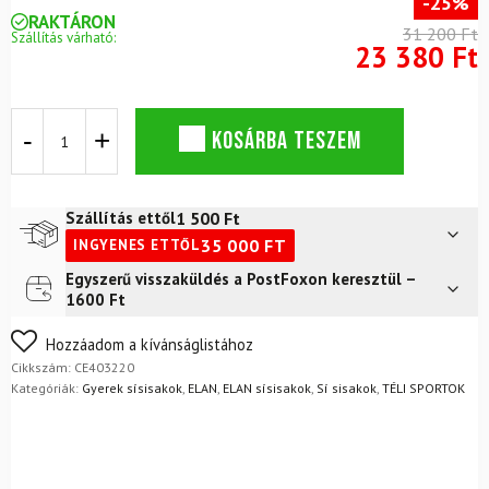
-25%
RAKTÁRON
31 200 Ft
Szállítás várható:
23 380 Ft
Sísisak
KOSÁRBA TESZEM
ELAN
Twist
Pink
mennyiség
1 500
Ft
Szállítás ettől
35 000
FT
INGYENES ETTŐL
Egyszerű visszaküldés a PostFoxon keresztül –
Futár a címre
2 400
Ft
1600 Ft
FoxPost
1 500
Ft
Nem biztos a választásában? Semmi gond – a terméket
Hozzáadom a kívánságlistához
egyszerűen visszaküldheti 14 napon belül, indoklás nélkül.
Cikkszám:
CE403220
Mik a visszaküldés feltételei?
Kategóriák:
Gyerek sísisakok
,
ELAN
,
ELAN sísisakok
,
Sí sisakok
,
TÉLI SPORTOK