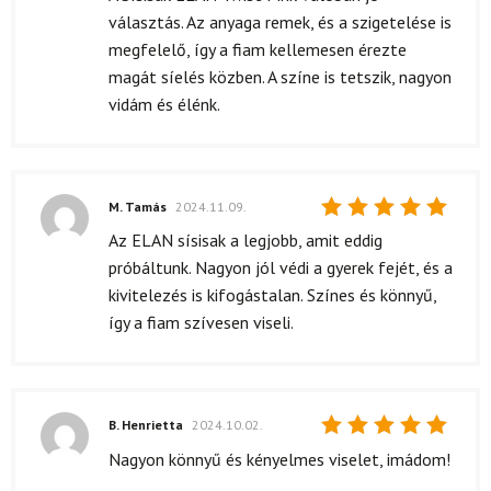
5
/ 5
választás. Az anyaga remek, és a szigetelése is
megfelelő, így a fiam kellemesen érezte
magát síelés közben. A színe is tetszik, nagyon
vidám és élénk.
M. Tamás
2024.11.09.
Értékelés:
Az ELAN sísisak a legjobb, amit eddig
5
/ 5
próbáltunk. Nagyon jól védi a gyerek fejét, és a
kivitelezés is kifogástalan. Színes és könnyű,
így a fiam szívesen viseli.
B. Henrietta
2024.10.02.
Értékelés:
Nagyon könnyű és kényelmes viselet, imádom!
5
/ 5