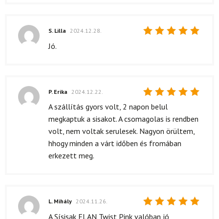
S. Lilla
2024.12.28.
Értékelés:
Jó.
5
/ 5
P. Erika
2024.12.22.
Értékelés:
A szállítás gyors volt, 2 napon belul
5
/ 5
megkaptuk a sisakot. A csomagolas is rendben
volt, nem voltak serulesek. Nagyon örültem,
hhogy minden a várt időben és fromában
erkezett meg.
L. Mihály
2024.11.26.
Értékelés:
A Sísisak ELAN Twist Pink valóban jó