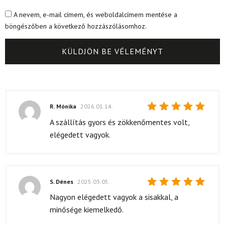
A nevem, e-mail címem, és weboldalcímem mentése a
böngészőben a következő hozzászólásomhoz.
R. Mónika
2026.01.14.
Értékelés:
A szállítás gyors és zökkenőmentes volt,
5
/ 5
elégedett vagyok.
S. Dénes
2025.03.05.
Értékelés:
Nagyon elégedett vagyok a sisakkal, a
5
/ 5
minősége kiemelkedő.