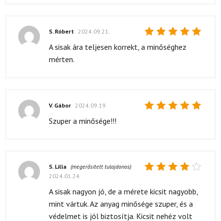
S. Róbert
2024.09.21.
Értékelés:
A sisak ára teljesen korrekt, a minőséghez
5
/ 5
mérten.
V. Gábor
2024.09.19.
Értékelés:
Szuper a minősége!!!
5
/ 5
S. Lilla
(megerősített tulajdonos)
2024.01.24.
Értékelés:
4
/ 5
A sisak nagyon jó, de a mérete kicsit nagyobb,
mint vártuk. Az anyag minősége szuper, és a
védelmet is jól biztosítja. Kicsit nehéz volt