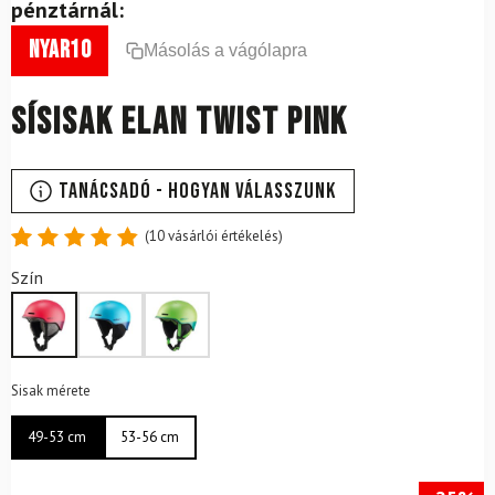
pénztárnál:
nyar10
Másolás a vágólapra
Sísisak ELAN Twist Pink
Tanácsadó - Hogyan válasszunk
(
10
vásárlói értékelés)
Értékelés
10
Szín
4.9
az 5-
ből,
értékelés
alapján
Sisak mérete
49-53 cm
53-56 cm