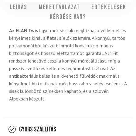
Leírás
Mérettáblázat
Értékelések
Kérdése van?
Az ELAN Twist
gyermek sísisak megbízható védelmet és
kényelmet kínál a fiatal síelők számára. A könnyű, tartós
polikarbonátból készült Inmold konstrukció magas
biztonságot és hosszú élettartamot garantál. A Jr Fit
rendszer lehetővé teszi a könnyű méretállítást, míg a
passzív szellőzés kellemes légáramlást biztosít. Az
antibakteriális bélés és a kivehető fülvédők maximális
kényelmet biztosítanak még hosszabb viselés esetén is. A
sisak különböző színekben kapható, és a szlovén
Alpokban készült.
Gyors szállítás