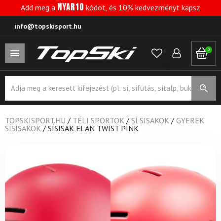
NYAR10
Add meg a
kódot, és 10% kedvezményt kapsz
info@topskisport.hu
0
Products
search
TOPSKISPORT.HU
/
TÉLI SPORTOK
/
SÍ SISAKOK
/
GYEREK
SÍSISAKOK
/
SÍSISAK ELAN TWIST PINK