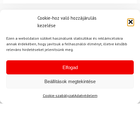
Cookie-hoz való hozzájárulás
Ajánlott
NEMRÉG MEGTEKINTETT
Lehet, hog
kezelése
Ezen a weboldalon sütiket használunk statisztikai és reklámcélokra
annak érdekében, hogy javítsuk a felhasználói élményt, illetve később
releváns hirdetéseket jelenítsünk meg.
-35%
-11%
Ingyenes szállítás
Elfogad
Beállítások megtekintése
Cookie-szabályzat
Adatvédelem
26.5
LEKI
FISCHER
Karbon botok sífutáshoz
LEKI CC 450
Síalpinista sícipő FISCHER