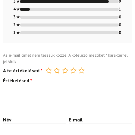
4.9
/ 5
5 ★
9
4 ★
1
3 ★
0
2 ★
0
1 ★
0
Az e-mail címet nem tesszük közzé.
A kötelező mezőket
*
karakterrel
jelöltük
A te értékelésed
*
Értékelésed
*
Név
E-mail