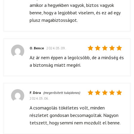
amikor a hegyekben vagyok, biztos vagyok
benne, hogy a legjobbat viselem, és ez ad egy
plusz magabiztosságot.
O. Bence
2024.05.09.
Értékelés:
Az ár nem éppen a legolcsóbb, de a minőség és
5
/ 5
a biztonság miatt megéri.
F. Dóra
(megerősített tulajdonos)
2024.05.06.
Értékelés:
5
/ 5
A csomagolás tökéletes volt, minden
részletet gondosan becsomagoltak. Nagyon
tetszett, hogy semmi nem mozdult el benne.