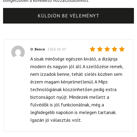
böngészőben a következő hozzászólásomhoz.
O. Bence
2026.01.07.
Értékelés:
A sisak minősége egészen kiváló, a dizájnja
5
/ 5
modern és nagyon jól áll. A szellőzése remek,
nem izzadok benne, tehát síelés közben sem
érzem magam kényelmetlenül. A Mips
technológiának köszönhetően pedig extra
biztonságot nyújt. Mindezek mellett a
fülvédők is jól funkcionálnak, még a
leghidegebb napokon is melegen tartanak.
Igazán jó választás volt.