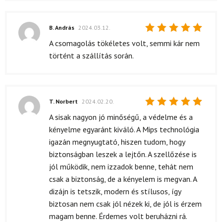
B. András
2024.03.12.
Értékelés:
A csomagolás tökéletes volt, semmi kár nem
5
/ 5
történt a szállítás során.
T. Norbert
2024.02.20.
Értékelés:
A sisak nagyon jó minőségű, a védelme és a
5
/ 5
kényelme egyaránt kiváló. A Mips technológia
igazán megnyugtató, hiszen tudom, hogy
biztonságban leszek a lejtőn. A szellőzése is
jól működik, nem izzadok benne, tehát nem
csak a biztonság, de a kényelem is megvan. A
dizájn is tetszik, modern és stílusos, így
biztosan nem csak jól nézek ki, de jól is érzem
magam benne. Érdemes volt beruházni rá.