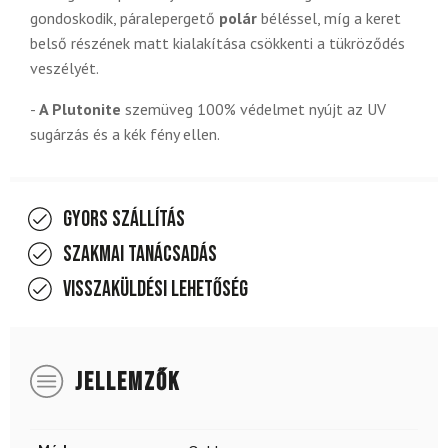
gondoskodik, páralepergető
polár
béléssel, míg a keret
belső részének matt kialakítása csökkenti a tükröződés
veszélyét.
-
A Plutonite
szemüveg 100% védelmet nyújt az UV
sugárzás és a kék fény ellen.
Gyors szállítás
Szakmai tanácsadás
Visszaküldési lehetőség
JELLEMZŐK