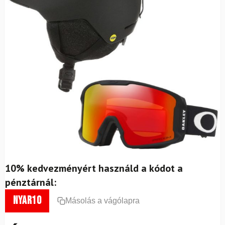
10% kedvezményért használd a kódot a
pénztárnál:
nyar10
Másolás a vágólapra