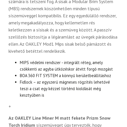
számára is tetszeni fog. A sisak a Modular Brim System
(MBS) rendszernek köszönhetően minden típusú
síszemüveggel kompatibilis. Ez egy egyedülálló rendszer,
amely megakadályozza, hogy kellemetlen rés
keletkezzen a sísisak és a szemüveg között. A passzív
szellőzés biztosítja a légáramlást az üvegek párásodása
ellen. Az OAKLEY Mod1 Mips sisak belső párnázott és
kivehető betéttel rendelkezik.
MIPS védelmi rendszer - integrált réteg, amely
csökkenti az agyba ütközéskor átvitt forgó mozgást
BOA 360 FIT SYSTEM a könnyű kerületbeállításhoz
Fidlock – az egyszerű mágneses rögzítés lehetővé
teszi a csat egy kézzel történő kioldását még
kesztyűben is
+
Az OAKLEY
Line Miner M matt fekete Prizm Snow
Torch Iridium
síszemüveget úgy tervezték, hogy