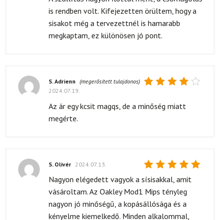
5
/ 5
is rendben volt. Kifejezetten örültem, hogy a
sisakot még a tervezettnél is hamarabb
megkaptam, ez különösen jó pont.
S. Adrienn
(megerősített tulajdonos)
2024.07.19.
Értékelés:
4
/ 5
Az ár egy kcsit magqs, de a minőség miatt
megérte.
S. Olivér
2024.07.13.
Értékelés:
Nagyon elégedett vagyok a sísisakkal, amit
5
/ 5
vásároltam. Az Oakley Mod1 Mips tényleg
nagyon jó minőségű, a kopásállósága és a
kényelme kiemelkedő. Minden alkalommal,