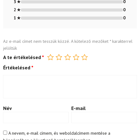
3 ★
0
2 ★
0
1 ★
0
Az e-mail címet nem tesszük közzé.
A kötelező mezőket
*
karakterrel
jelöltük
A te értékelésed
*
Értékelésed
*
Név
E-mail
A nevem, e-mail címem, és weboldalcímem mentése a