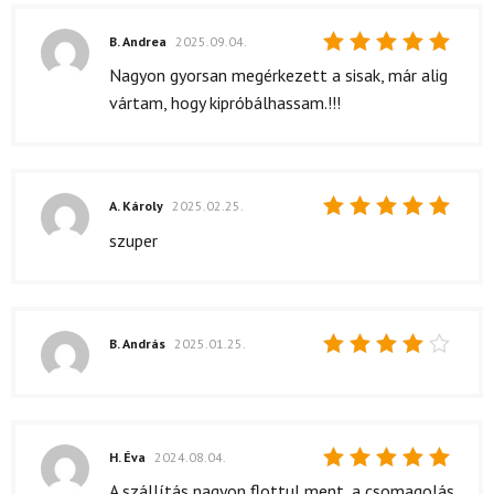
B. Andrea
2025.09.04.
Értékelés:
Nagyon gyorsan megérkezett a sisak, már alig
5
/ 5
vártam, hogy kipróbálhassam.!!!
A. Károly
2025.02.25.
Értékelés:
szuper
5
/ 5
B. András
2025.01.25.
Értékelés:
4
/ 5
H. Éva
2024.08.04.
Értékelés:
A szállítás nagyon flottul ment, a csomagolás