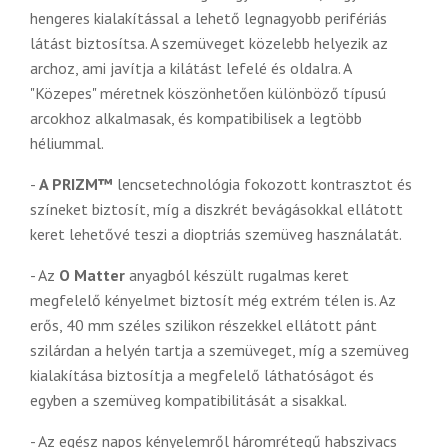
hengeres kialakítással a lehető legnagyobb perifériás
látást biztosítsa. A szemüveget közelebb helyezik az
archoz, ami javítja a kilátást lefelé és oldalra. A
"Közepes" méretnek köszönhetően különböző típusú
arcokhoz alkalmasak, és kompatibilisek a legtöbb
héliummal.
-
A PRIZM™
lencsetechnológia fokozott kontrasztot és
színeket biztosít, míg a diszkrét bevágásokkal ellátott
keret lehetővé teszi a dioptriás szemüveg használatát.
- Az
O Matter
anyagból készült rugalmas keret
megfelelő kényelmet biztosít még extrém télen is. Az
erős, 40 mm széles szilikon részekkel ellátott pánt
szilárdan a helyén tartja a szemüveget, míg a szemüveg
kialakítása biztosítja a megfelelő láthatóságot és
egyben a szemüveg kompatibilitását a sisakkal.
- Az egész napos kényelemről háromrétegű habszivacs