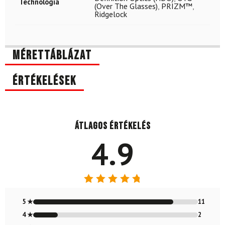
Technológia
(Over The Glasses)
,
PRIZM™
,
Ridgelock
Mérettáblázat
Értékelések
Átlagos értékelés
4.9
Értékelés:
4.85
/ 5
5 ★
11
4 ★
2