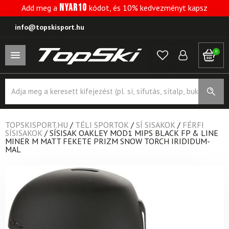
NYAR10
Add meg a
kódot, és 10% kedvezményt kapsz
info@topskisport.hu
0
Products
search
TOPSKISPORT.HU
/
TÉLI SPORTOK
/
SÍ SISAKOK
/
FÉRFI
SÍSISAKOK
/
SÍSISAK OAKLEY MOD1 MIPS BLACK FP & LINE
MINER M MATT FEKETE PRIZM SNOW TORCH IRIDIDUM-
MAL