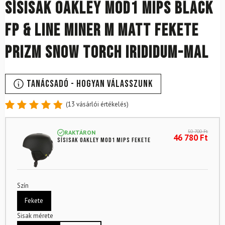
Sísisak OAKLEY Mod1 Mips Black
FP & Line Miner M matt fekete
Prizm Snow Torch Irididum-mal
Tanácsadó - Hogyan válasszunk
(
13
vásárlói értékelés)
Értékelés
13
4.85
az
50 700
Ft
RAKTÁRON
5-ből,
46 780
Ft
Sísisak OAKLEY Mod1 Mips Fekete
értékelés
alapján
Szín
Fekete
Sisak mérete