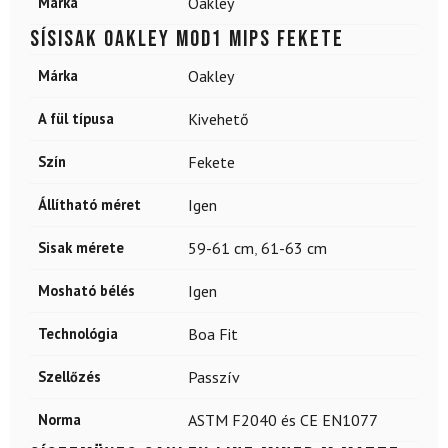
Márka
Oakley
Sísisak OAKLEY Mod1 Mips Fekete
Márka
Oakley
A fül típusa
Kivehető
Szín
Fekete
Állítható méret
Igen
Sisak mérete
59-61 cm
,
61-63 cm
Mosható bélés
Igen
Technológia
Boa Fit
Szellőzés
Passzív
Norma
ASTM F2040 és CE EN1077