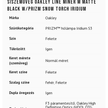
Síszemüveg OAKLEY Line Miner M Matte
Black w/Prizm Snow Torch Iridium
Márka
Oakley
Szűrőkategória
PRIZM™ hólámpa Iridium S3
Szín
Fekete
Tükrözött
Igen
Keret mérete
Normál méret
(szemüveg)
Keret színe
Fekete
Szalag színe
fehér
,
Fekete
Dupla üvegezés
Igen
F3 páramentesítő
,
Oakley High
Definition Optics (HDO)
,
OTG