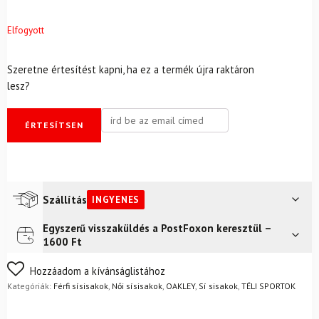
Elfogyott
Szeretne értesítést kapni, ha ez a termék újra raktáron
lesz?
ÉRTESÍTSEN
Szállítás
INGYENES
Egyszerű visszaküldés a PostFoxon keresztül –
Futár a címre
Ingyenes
1600 Ft
FoxPost
Ingyenes
Nem biztos a választásában? Semmi gond – a terméket
Hozzáadom a kívánságlistához
egyszerűen visszaküldheti 14 napon belül, indoklás nélkül.
Kategóriák:
Férfi sísisakok
,
Női sísisakok
,
OAKLEY
,
Sí sisakok
,
TÉLI SPORTOK
Mik a visszaküldés feltételei?