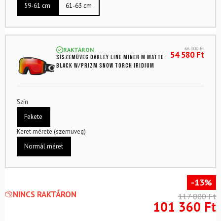
59-61 cm
61-63 cm
66 300
Ft
RAKTÁRON
54 580
Ft
Síszemüveg OAKLEY Line Miner M Matte
Black w/Prizm Snow Torch Iridium
Szín
Fekete
Keret mérete (szemüveg)
Normál méret
-13%
NINCS RAKTÁRON
117 000
Ft
101 360
Ft