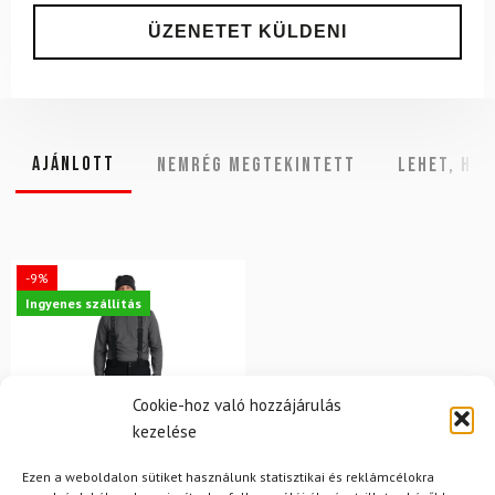
Ajánlott
NEMRÉG MEGTEKINTETT
Lehet, hog
-9%
Ingyenes szállítás
Cookie-hoz való hozzájárulás
kezelése
Ezen a weboldalon sütiket használunk statisztikai és reklámcélokra