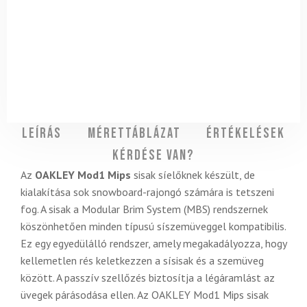
Leírás
Mérettáblázat
Értékelések
Kérdése van?
Az
OAKLEY Mod1 Mips
sisak síelőknek készült, de
kialakítása sok snowboard-rajongó számára is tetszeni
fog. A sisak a Modular Brim System (MBS) rendszernek
köszönhetően minden típusú síszemüveggel kompatibilis.
Ez egy egyedülálló rendszer, amely megakadályozza, hogy
kellemetlen rés keletkezzen a sísisak és a szemüveg
között. A passzív szellőzés biztosítja a légáramlást az
üvegek párásodása ellen. Az OAKLEY Mod1 Mips sisak