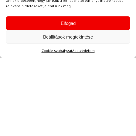
annak érdekében, hogy javítsuk a felhasználói élményt, illetve később
L
releváns hirdetéseket jelenítsünk meg.
SPYDER
Sínadrág SPYDER Dare
Elfogad
Lengths Fekete
Beállítások megtekintése
128 700 Ft
116 980 Ft
Cookie-szabályzat
Adatvédelem
Raktáron
Hírek