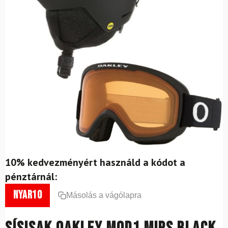
10% kedvezményért használd a kódot a
pénztárnál:
nyar10
Másolás a vágólapra