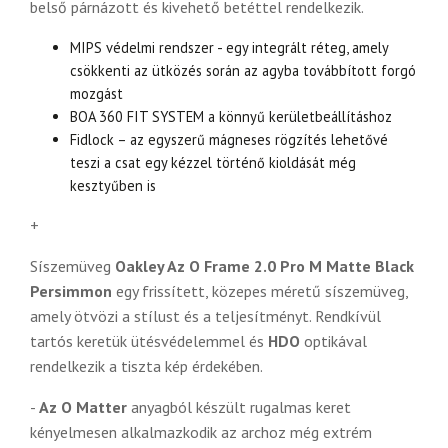
belső párnázott és kivehető betéttel rendelkezik.
MIPS védelmi rendszer - egy integrált réteg, amely
csökkenti az ütközés során az agyba továbbított forgó
mozgást
BOA 360 FIT SYSTEM a könnyű kerületbeállításhoz
Fidlock – az egyszerű mágneses rögzítés lehetővé
teszi a csat egy kézzel történő kioldását még
kesztyűben is
+
Síszemüveg
Oakley Az O Frame 2.0 Pro M Matte Black
Persimmon
egy frissített, közepes méretű síszemüveg,
amely ötvözi a stílust és a teljesítményt. Rendkívül
tartós keretük ütésvédelemmel és
HDO
optikával
rendelkezik a tiszta kép érdekében.
-
Az O Matter
anyagból készült rugalmas keret
kényelmesen alkalmazkodik az archoz még extrém