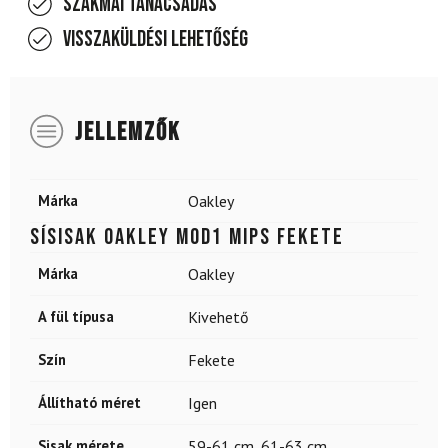
Szakmai tanácsadás
Visszaküldési lehetőség
JELLEMZŐK
Márka
Oakley
Sísisak OAKLEY Mod1 Mips Fekete
Márka
Oakley
A fül típusa
Kivehető
Szín
Fekete
Állítható méret
Igen
Sisak mérete
59-61 cm
,
61-63 cm