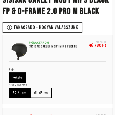
Sísisak OAKLEY Mod1 Mips Black
FP & O-Frame 2.0 Pro M Black
Tanácsadó - Hogyan válasszunk
50 700
Ft
RAKTÁRON
46 780
Ft
Sísisak OAKLEY Mod1 Mips Fekete
Szín
Fekete
Sisak mérete
59-61 cm
61-63 cm