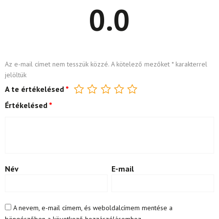
0.0
Az e-mail címet nem tesszük közzé.
A kötelező mezőket
*
karakterrel
jelöltük
A te értékelésed
*
Értékelésed
*
Név
E-mail
A nevem, e-mail címem, és weboldalcímem mentése a
böngészőben a következő hozzászólásomhoz.