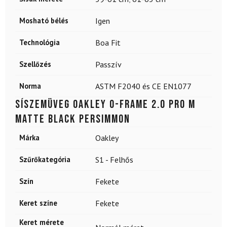
Mosható bélés
Igen
Technológia
Boa Fit
Szellőzés
Passzív
Norma
ASTM F2040 és CE EN1077
Síszemüveg OAKLEY O-Frame 2.0 Pro M
Matte Black Persimmon
Márka
Oakley
Szűrőkategória
S1 - Felhős
Szín
Fekete
Keret színe
Fekete
Keret mérete