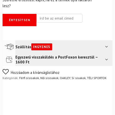
lesz?
ÉRTESÍTSEN
Szállítás
INGYENES
Egyszerű visszaküldés a PostFoxon keresztül –
Futár a címre
Ingyenes
1600 Ft
FoxPost
Ingyenes
Nem biztos a választásában? Semmi gond – a terméket
Hozzáadom a kívánságlistához
egyszerűen visszaküldheti 14 napon belül, indoklás nélkül.
Kategóriák:
Férfi sísisakok
,
Női sísisakok
,
OAKLEY
,
Sí sisakok
,
TÉLI SPORTOK
Mik a visszaküldés feltételei?