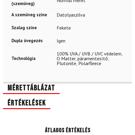
Normál méret
(szemüveg)
A szemüveg színe
Datolyaszilva
Szalag színe
Fekete
Dupla üvegezés
Igen
100% UVA / UVB / UVC védelem
,
Technológia
O Matter
,
páramentesítő
,
Plutonite
,
Polarfleece
Mérettáblázat
Értékelések
Átlagos értékelés