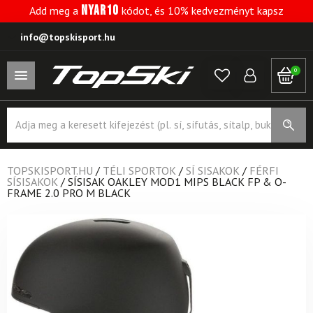
NYAR10
Add meg a
kódot, és 10% kedvezményt kapsz
info@topskisport.hu
0
Products
search
TOPSKISPORT.HU
/
TÉLI SPORTOK
/
SÍ SISAKOK
/
FÉRFI
SÍSISAKOK
/
SÍSISAK OAKLEY MOD1 MIPS BLACK FP & O-
FRAME 2.0 PRO M BLACK