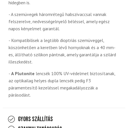
hidegben is.
- A szemüvegek háromrétegű habszivaccsal vannak
felszerelve, nedvességelnyelő béléssel, amely egész
napos kényelmet garantál.
- Kompatibilisek a legtöbb dioptriás szemüveggel,
köszönhetően a keretben lévő hornyoknak és a 40 mm-
es, állítható szilikon pántnak, amely garantálja a szilárd
illeszkedést.
-
A Plutonite
lencsék 100% UV-védelmet biztosítanak,
az optikailag helyes dupla lencsék pedig F3
páramentesítő kezeléssel megakadályozzák a
párásodást.
Gyors szállítás