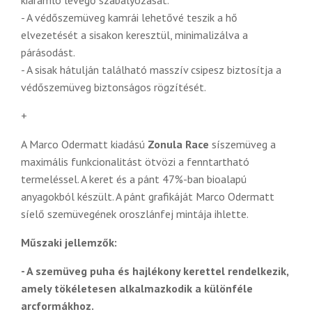
- A védőszemüveg kamrái lehetővé teszik a hő
elvezetését a sisakon keresztül, minimalizálva a
párásodást.
- A sisak hátulján található masszív csipesz biztosítja a
védőszemüveg biztonságos rögzítését.
+
A Marco Odermatt kiadású
Zonula Race
síszemüveg a
maximális funkcionalitást ötvözi a fenntartható
termeléssel. A keret és a pánt 47%-ban bioalapú
anyagokból készült. A pánt grafikáját Marco Odermatt
síelő szemüvegének oroszlánfej mintája ihlette.
Műszaki jellemzők:
- A szemüveg puha és hajlékony kerettel rendelkezik,
amely tökéletesen alkalmazkodik a különféle
arcformákhoz.