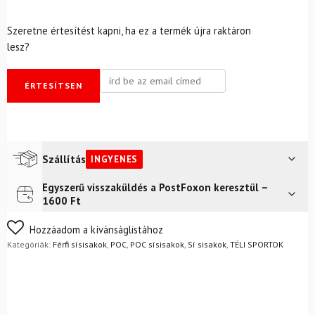
Szeretne értesítést kapni, ha ez a termék újra raktáron
lesz?
ÉRTESÍTSEN
Szállítás
INGYENES
Egyszerű visszaküldés a PostFoxon keresztül –
Futár a címre
Ingyenes
1600 Ft
FoxPost
Ingyenes
Nem biztos a választásában? Semmi gond – a terméket
Hozzáadom a kívánságlistához
egyszerűen visszaküldheti 14 napon belül, indoklás nélkül.
Kategóriák:
Férfi sísisakok
,
POC
,
POC sísisakok
,
Sí sisakok
,
TÉLI SPORTOK
Mik a visszaküldés feltételei?