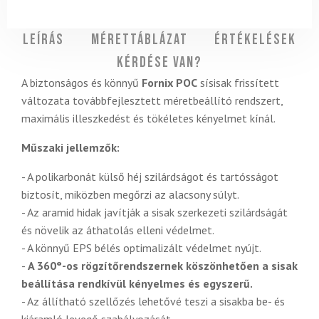
Leírás
Mérettáblázat
Értékelések
Kérdése van?
A biztonságos és könnyű
Fornix POC
sísisak frissített
változata továbbfejlesztett méretbeállító rendszert,
maximális illeszkedést és tökéletes kényelmet kínál.
Műszaki jellemzők:
- A polikarbonát külső héj szilárdságot és tartósságot
biztosít, miközben megőrzi az alacsony súlyt.
- Az aramid hidak javítják a sisak szerkezeti szilárdságát
és növelik az áthatolás elleni védelmet.
- A könnyű EPS bélés optimalizált védelmet nyújt.
-
A 360°-os rögzítőrendszernek köszönhetően a sisak
beállítása rendkívül kényelmes és egyszerű.
- Az állítható szellőzés lehetővé teszi a sisakba be- és
kiáramló levegő szabályozását.