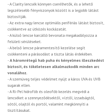
- A Clarity lencsék könnyen cserélhetők, és a lehető
legszélesebb fényviszonyok között is a legjobb látást
biztosítják.
- Az extra nagy lencse optimális perifériás látást biztosít,
csökkentve az ütközés kockázatát.
- A külső lencse karcálló bevonata megakadályozza a
felületi sérüléseket.
- A belső lencse páramentesítő kezelése segít
csökkenteni a párásodást a tiszta látás érdekében.
-
A háromrétegű hab puha és kényelmes illeszkedést
biztosít, és tökéletesen alkalmazkodik minden arc
vonalához.
- A szemüveg teljes védelmet nyújt a káros UVA és UVB
sugarak ellen.
- A Ri-Pel hidrofób és oleofób kezelés megvédi a
lencséket a szennyeződésektől, víztől, izzadságtól,
sótól, olajtól és portól, valamint megkönnyíti a
tisztításukat.