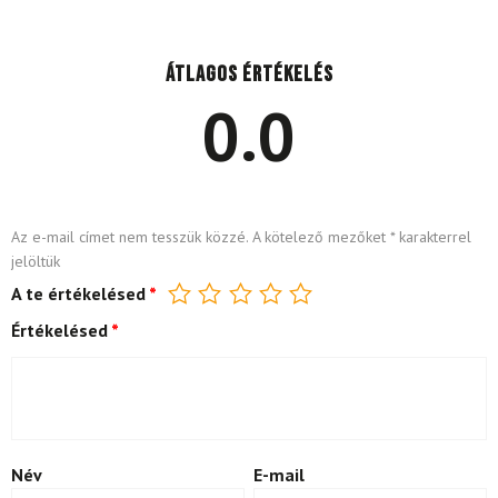
Átlagos értékelés
0.0
Az e-mail címet nem tesszük közzé.
A kötelező mezőket
*
karakterrel
jelöltük
A te értékelésed
*
Értékelésed
*
Név
E-mail