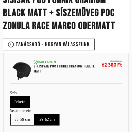
Sísisak POC Fornix Uranium
Black Matt + síszemüveg POC
Zonula Race Marco Odermatt
Tanácsadó - Hogyan válasszunk
70 200
Ft
RAKTÁRON
62 380
Ft
Síkisisak POC Fornix Uranium fekete
matt
Szín
Fekete
Sisak mérete
55-58 cm
59-62 cm