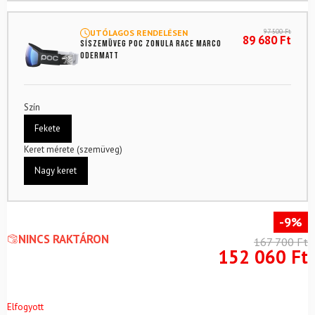
97 500
Ft
UTÓLAGOS RENDELÉSEN
89 680
Ft
Síszemüveg POC Zonula Race Marco
Odermatt
Szín
Fekete
Keret mérete (szemüveg)
Nagy keret
-9%
NINCS RAKTÁRON
167 700
Ft
152 060
Ft
Elfogyott