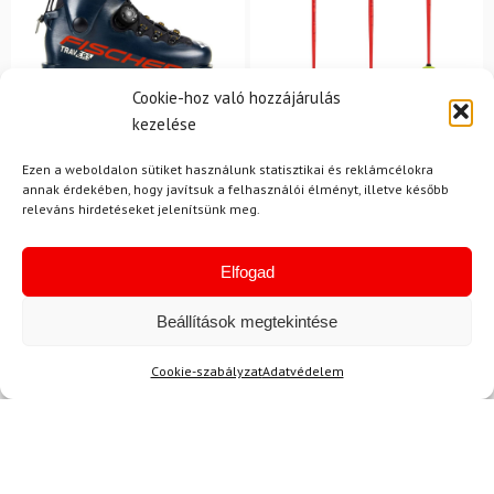
Cookie-hoz való hozzájárulás
26.5
kezelése
LEKI
FISCHER
Síbotok LEKI WCR Lite SL
Síalpinista sícipő FISCHER
Ezen a weboldalon sütiket használunk statisztikai és reklámcélokra
3D Junior Red
Travers GR S
annak érdekében, hogy javítsuk a felhasználói élményt, illetve később
releváns hirdetéseket jelenítsünk meg.
241 780 Ft
Elfogad
155 980 Ft
33 150 Ft
27 280 Ft
Raktáron
Raktáron
Beállítások megtekintése
-12%
-10%
Cookie-szabályzat
Adatvédelem
Ingyenes szállítás
Ingyenes szállítás