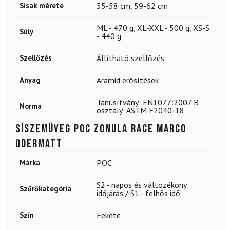
Sisak mérete
55-58 cm
,
59-62 cm
ML - 470 g
,
XL-XXL - 500 g
,
XS-S
Súly
- 440 g
Szellőzés
Állítható szellőzés
Anyag
Aramid erősítések
Tanúsítvány: EN1077:2007 B
Norma
osztály; ASTM F2040-18
Síszemüveg POC Zonula Race Marco
Odermatt
Márka
POC
S2 - napos és változékony
Szűrőkategória
időjárás / S1 - felhős idő
Szín
Fekete