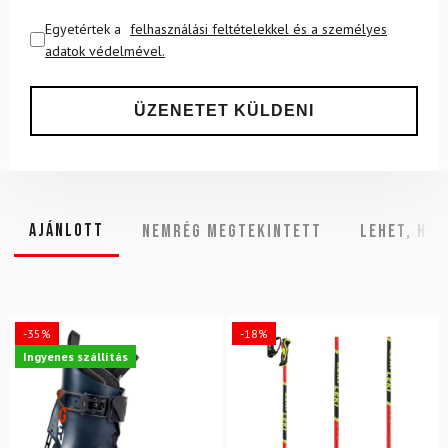
Egyetértek a
felhasználási feltételekkel és a személyes
adatok védelmével.
Ajánlott
NEMRÉG MEGTEKINTETT
Lehet, hog
-35%
-18%
Ingyenes szállítás