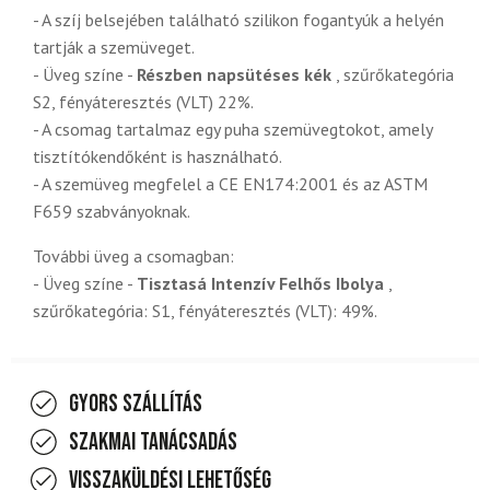
- A szíj belsejében található szilikon fogantyúk a helyén
tartják a szemüveget.
- Üveg színe -
Részben napsütéses kék
, szűrőkategória
S2, fényáteresztés (VLT) 22%.
- A csomag tartalmaz egy puha szemüvegtokot, amely
tisztítókendőként is használható.
- A szemüveg megfelel a CE EN174:2001 és az ASTM
F659 szabványoknak.
További üveg a csomagban:
- Üveg színe -
Tisztasá Intenzív Felhős Ibolya
,
szűrőkategória: S1, fényáteresztés (VLT): 49%.
Gyors szállítás
Szakmai tanácsadás
Visszaküldési lehetőség