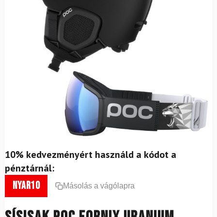
10% kedvezményért használd a kódot a
pénztárnál:
nyar10
Másolás a vágólapra