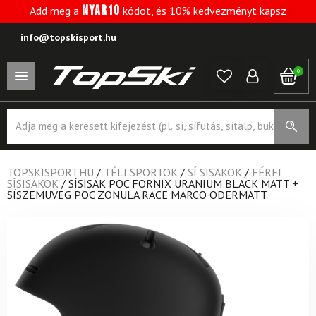
NYAR10
Add meg a
kódot, és 10% kedvezményt kapsz
info@topskisport.hu
0
Products
search
TOPSKISPORT.HU
/
TÉLI SPORTOK
/
SÍ SISAKOK
/
FÉRFI
SÍSISAKOK
/
SÍSISAK POC FORNIX URANIUM BLACK MATT +
SÍSZEMÜVEG POC ZONULA RACE MARCO ODERMATT