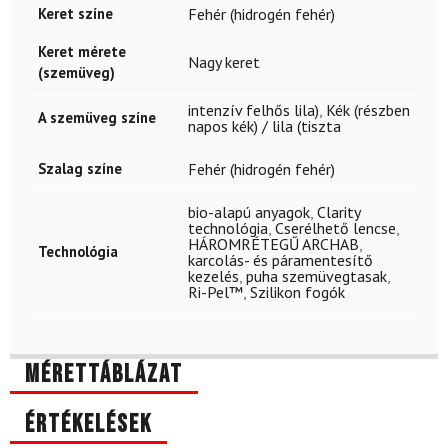
Keret színe
Fehér (hidrogén fehér)
Keret mérete
Nagy keret
(szemüveg)
intenzív felhős lila)
,
Kék (részben
A szemüveg színe
napos kék) / lila (tiszta
Szalag színe
Fehér (hidrogén fehér)
bio-alapú anyagok
,
Clarity
technológia
,
Cserélhető lencse
,
HÁROMRÉTEGŰ ARCHAB
,
Technológia
karcolás- és páramentesítő
kezelés
,
puha szemüvegtasak
,
Ri-Pel™
,
Szilikon fogók
Mérettáblázat
Értékelések