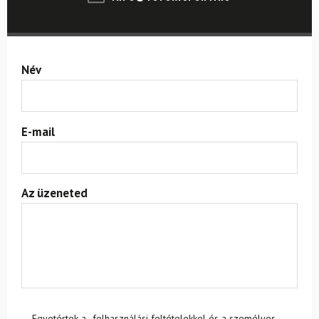
Név
E-mail
Az üzeneted
Egyetértek a
felhasználási feltételekkel és a személyes