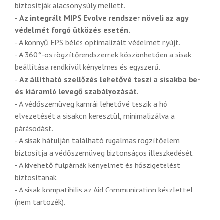
biztosítják alacsony súly mellett.
-
Az integrált MIPS Evolve rendszer növeli az agy
védelmét forgó ütközés esetén.
- A könnyű EPS bélés optimalizált védelmet nyújt.
- A 360°-os rögzítőrendszernek köszönhetően a sisak
beállítása rendkívül kényelmes és egyszerű.
-
Az állítható szellőzés lehetővé teszi a sisakba be-
és kiáramló levegő szabályozását.
- A védőszemüveg kamrái lehetővé teszik a hő
elvezetését a sisakon keresztül, minimalizálva a
párásodást.
- A sisak hátulján található rugalmas rögzítőelem
biztosítja a védőszemüveg biztonságos illeszkedését.
- A kivehető fülpárnák kényelmet és hőszigetelést
biztosítanak.
- A sisak kompatibilis az Aid Communication készlettel
(nem tartozék).