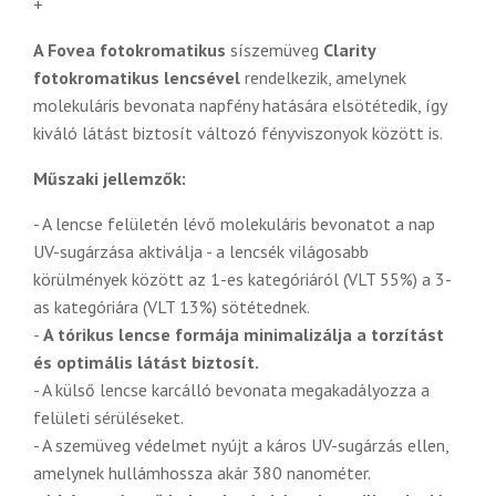
+
A Fovea
fotokromatikus
síszemüveg
Clarity
fotokromatikus lencsével
rendelkezik, amelynek
molekuláris bevonata napfény hatására elsötétedik, így
kiváló látást biztosít változó fényviszonyok között is.
Műszaki jellemzők:
- A lencse felületén lévő molekuláris bevonatot a nap
UV-sugárzása aktiválja - a lencsék világosabb
körülmények között az 1-es kategóriáról (VLT 55%) a 3-
as kategóriára (VLT 13%) sötétednek.
-
A tórikus lencse formája minimalizálja a torzítást
és optimális látást biztosít.
- A külső lencse karcálló bevonata megakadályozza a
felületi sérüléseket.
- A szemüveg védelmet nyújt a káros UV-sugárzás ellen,
amelynek hullámhossza akár 380 nanométer.