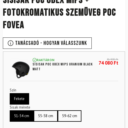
Sísisak POC Obex MIPS +
fotokromatikus szemüveg POC
Fovea
Tanácsadó - Hogyan válasszunk
81 900
Ft
RAKTÁRON
74 080
Ft
Sísisak POC Obex MIPS Uranium Black
Matt
Szín
Fekete
Sisak mérete
51-54 cm
55-58 cm
59-62 cm