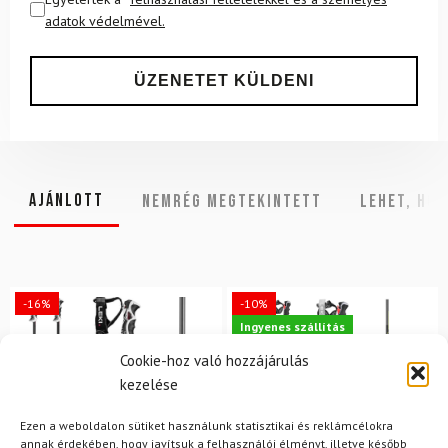
adatok védelmével.
Ajánlott
NEMRÉG MEGTEKINTETT
Lehet, hog
-16%
-10%
Ingyenes szállítás
Cookie-hoz való hozzájárulás
kezelése
Ezen a weboldalon sütiket használunk statisztikai és reklámcélokra
annak érdekében, hogy javítsuk a felhasználói élményt, illetve később