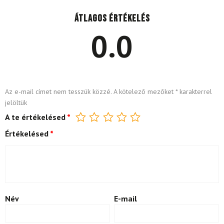
Átlagos értékelés
0.0
Az e-mail címet nem tesszük közzé.
A kötelező mezőket
*
karakterrel
jelöltük
A te értékelésed
*
Értékelésed
*
Név
E-mail