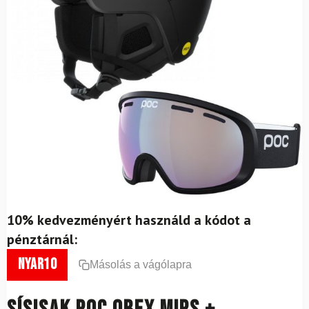
10% kedvezményért használd a kódot a
pénztárnál:
nyar10
Másolás a vágólapra