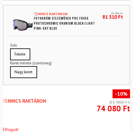
85 800
Ft
NINCS RAKTÁRON
81 510
Ft
Fotokróm síszemüveg POC Fovea
Photochromic Uranium Black/Light
Pink-Sky Blue
Szín
Fekete
Keret mérete (szemüveg)
Nagy keret
-10%
NINCS RAKTÁRON
81 900
Ft
74 080
Ft
Elfogyott