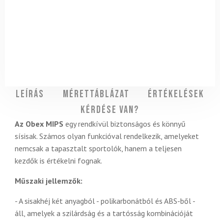
Leírás
Mérettáblázat
Értékelések
Kérdése van?
Az Obex MIPS
egy rendkívül biztonságos és könnyű
sísisak. Számos olyan funkcióval rendelkezik, amelyeket
nemcsak a tapasztalt sportolók, hanem a teljesen
kezdők is értékelni fognak.
Műszaki jellemzők:
- A sisakhéj két anyagból - polikarbonátból és ABS-ből -
áll, amelyek a szilárdság és a tartósság kombinációját