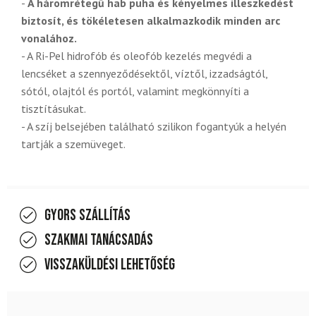
-
A háromrétegű hab puha és kényelmes illeszkedést
biztosít, és tökéletesen alkalmazkodik minden arc
vonalához.
- A Ri-Pel hidrofób és oleofób kezelés megvédi a
lencséket a szennyeződésektől, víztől, izzadságtól,
sótól, olajtól és portól, valamint megkönnyíti a
tisztításukat.
- A szíj belsejében található szilikon fogantyúk a helyén
tartják a szemüveget.
Gyors szállítás
Szakmai tanácsadás
Visszaküldési lehetőség