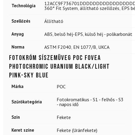
12ACC9F736701DDDDDDDDDDDDDD
Technológia
360° Fit System
,
állítható szellőzés
,
EPS bé
Szellőzés
Állítható
Anyag
ABS
,
belső héj-EPS
,
külső héj - polikarbonát
Norma
ASTM F2040
,
EN 1077/B
,
UKCA
Fotokróm síszemüveg POC Fovea
Photochromic Uranium Black/Light
Pink-Sky Blue
Márka
POC
Fotokromatikus - S1 - felhős - S3
Szűrőkategória
- napos idő
Szín
Fekete
Keret színe
Fekete (Uránfekete)