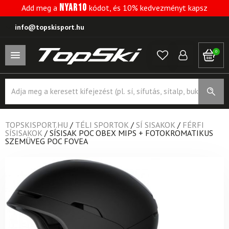
NYAR10
Add meg a
kódot, és 10% kedvezményt kapsz
info@topskisport.hu
0
Products
search
TOPSKISPORT.HU
/
TÉLI SPORTOK
/
SÍ SISAKOK
/
FÉRFI
SÍSISAKOK
/
SÍSISAK POC OBEX MIPS + FOTOKROMATIKUS
SZEMÜVEG POC FOVEA