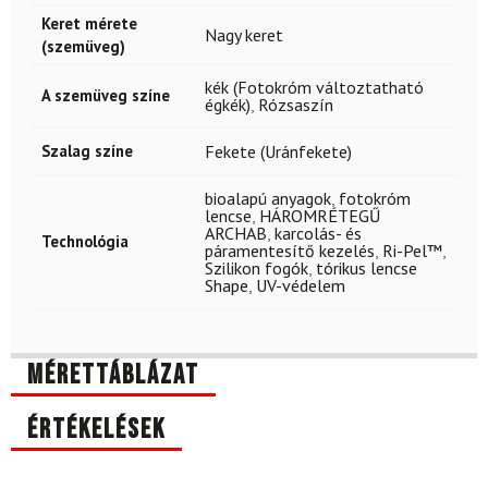
Keret mérete
Nagy keret
(szemüveg)
kék (Fotokróm változtatható
A szemüveg színe
égkék)
,
Rózsaszín
Szalag színe
Fekete (Uránfekete)
bioalapú anyagok
,
fotokróm
lencse
,
HÁROMRÉTEGŰ
ARCHAB
,
karcolás- és
Technológia
páramentesítő kezelés
,
Ri-Pel™
,
Szilikon fogók
,
tórikus lencse
Shape
,
UV-védelem
Mérettáblázat
Értékelések