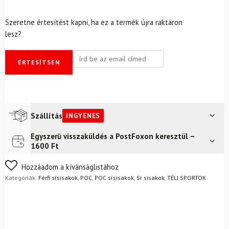
Szeretne értesítést kapni, ha ez a termék újra raktáron
lesz?
ÉRTESÍTSEN
Szállítás
INGYENES
Egyszerű visszaküldés a PostFoxon keresztül –
Futár a címre
Ingyenes
1600 Ft
FoxPost
Ingyenes
Nem biztos a választásában? Semmi gond – a terméket
Hozzáadom a kívánságlistához
egyszerűen visszaküldheti 14 napon belül, indoklás nélkül.
Kategóriák:
Férfi sísisakok
,
POC
,
POC sísisakok
,
Sí sisakok
,
TÉLI SPORTOK
Mik a visszaküldés feltételei?