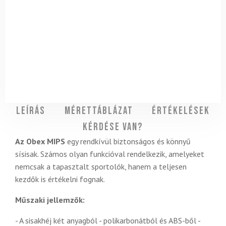
Leírás
Mérettáblázat
Értékelések
Kérdése van?
Az Obex MIPS
egy rendkívül biztonságos és könnyű
sísisak. Számos olyan funkcióval rendelkezik, amelyeket
nemcsak a tapasztalt sportolók, hanem a teljesen
kezdők is értékelni fognak.
Műszaki jellemzők:
- A sisakhéj két anyagból - polikarbonátból és ABS-ből -