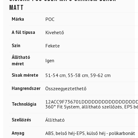
Matt
Márka
POC
A fül típusa
Kivehető
Szín
Fekete
Állítható
Igen
méret
Sisak mérete
51-54 cm
,
55-58 cm
,
59-62 cm
Hangrendszer
Összeegyeztethető
12ACC9F736701DDDDDDDDDDDDDD
Technológia
360° Fit System
,
állítható szellőzés
,
EPS bé
Szellőzés
Állítható
Anyag
ABS
,
belső héj-EPS
,
külső héj - polikarbonát