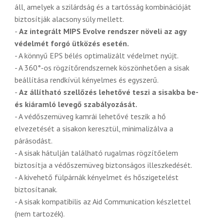
áll, amelyek a szilárdság és a tartósság kombinációját
biztosítják alacsony súly mellett.
-
Az integrált MIPS Evolve rendszer növeli az agy
védelmét forgó ütközés esetén.
- A könnyű EPS bélés optimalizált védelmet nyújt.
- A 360°-os rögzítőrendszernek köszönhetően a sisak
beállítása rendkívül kényelmes és egyszerű.
-
Az állítható szellőzés lehetővé teszi a sisakba be-
és kiáramló levegő szabályozását.
- A védőszemüveg kamrái lehetővé teszik a hő
elvezetését a sisakon keresztül, minimalizálva a
párásodást.
- A sisak hátulján található rugalmas rögzítőelem
biztosítja a védőszemüveg biztonságos illeszkedését.
- A kivehető fülpárnák kényelmet és hőszigetelést
biztosítanak.
- A sisak kompatibilis az Aid Communication készlettel
(nem tartozék).