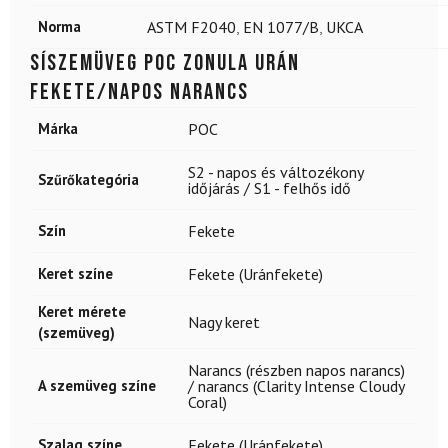
Norma
ASTM F2040
,
EN 1077/B
,
UKCA
Síszemüveg POC Zonula Urán
fekete/napos narancs
Márka
POC
S2 - napos és változékony
Szűrőkategória
időjárás / S1 - felhős idő
Szín
Fekete
Keret színe
Fekete (Uránfekete)
Keret mérete
Nagy keret
(szemüveg)
Narancs (részben napos narancs)
A szemüveg színe
/ narancs (Clarity Intense Cloudy
Coral)
Szalag színe
Fekete (Uránfekete)