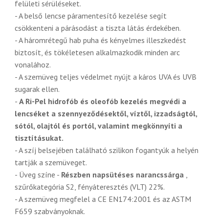
felületi sérüléseket.
- A belső lencse páramentesítő kezelése segít
csökkenteni a párásodást a tiszta látás érdekében.
- A háromrétegű hab puha és kényelmes illeszkedést
biztosít, és tökéletesen alkalmazkodik minden arc
vonalához.
- A szemüveg teljes védelmet nyújt a káros UVA és UVB
sugarak ellen.
-
A Ri-Pel hidrofób és oleofób kezelés megvédi a
lencséket a szennyeződésektől, víztől, izzadságtól,
sótól, olajtól és portól, valamint megkönnyíti a
tisztításukat.
- A szíj belsejében található szilikon fogantyúk a helyén
tartják a szemüveget.
- Üveg színe -
Részben napsütéses narancssárga
,
szűrőkategória S2, fényáteresztés (VLT) 22%.
- A szemüveg megfelel a CE EN174:2001 és az ASTM
F659 szabványoknak.