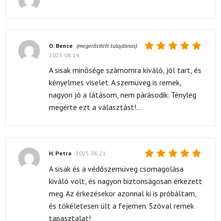
Értékelés:
5
/ 5
O. Bence
(megerősített tulajdonos)
2025.08.14.
Értékelés:
5
/ 5
A sisak minősége számomra kiváló, jól tart, és
kényelmes viselet. A szemüveg is remek,
nagyon jó a látásom, nem párásodik. Tényleg
megérte ezt a választást!...
H. Petra
2025.06.21.
Értékelés:
A sisak és a védőszemüveg csomagolása
5
/ 5
kiváló volt, és nagyon biztonságosan érkezett
meg. Az érkezésekor azonnal ki is próbáltam,
és tökéletesen ült a fejemen. Szóval remek
tapasztalat!