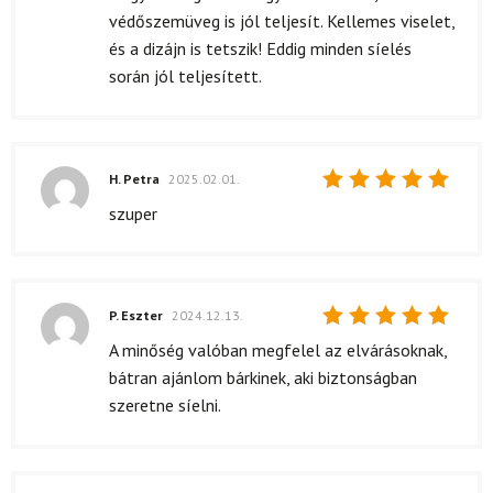
5
/ 5
védőszemüveg is jól teljesít. Kellemes viselet,
és a dizájn is tetszik! Eddig minden síelés
során jól teljesített.
H. Petra
2025.02.01.
Értékelés:
szuper
5
/ 5
P. Eszter
2024.12.13.
Értékelés:
A minőség valóban megfelel az elvárásoknak,
5
/ 5
bátran ajánlom bárkinek, aki biztonságban
szeretne síelni.