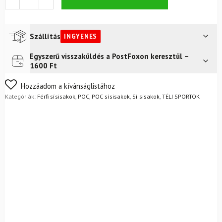
Obex
MIPS
+
védőszemüveg
Szállítás
INGYENES
POC
Zonula
Egyszerű visszaküldés a PostFoxon keresztül –
Futár a címre
Ingyenes
mennyiség
1600 Ft
FoxPost
Ingyenes
Nem biztos a választásában? Semmi gond – a terméket
Hozzáadom a kívánságlistához
egyszerűen visszaküldheti 14 napon belül, indoklás nélkül.
Kategóriák:
Férfi sísisakok
,
POC
,
POC sísisakok
,
Sí sisakok
,
TÉLI SPORTOK
Mik a visszaküldés feltételei?