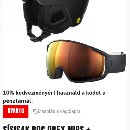
10% kedvezményért használd a kódot a
pénztárnál:
nyar10
Másolás a vágólapra