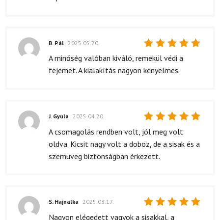
B. Pál
2025.05.20.
Értékelés:
A minőség valóban kiváló, remekül védi a
5
/ 5
fejemet. A kialakítás nagyon kényelmes.
J. Gyula
2025.04.20.
Értékelés:
A csomagolás rendben volt, jól meg volt
5
/ 5
oldva. Kicsit nagy volt a doboz, de a sisak és a
szemüveg biztonságban érkezett.
S. Hajnalka
2025.03.17.
Értékelés:
Nagyon elégedett vagyok a sisakkal, a