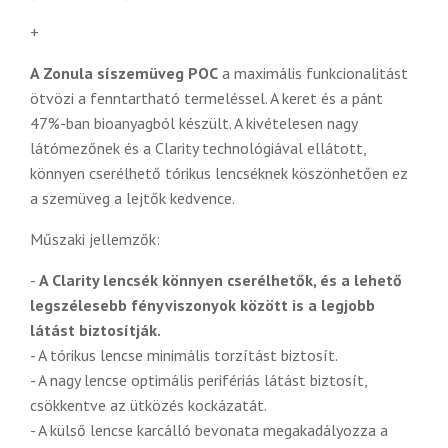
+
A Zonula síszemüveg POC
a maximális funkcionalitást
ötvözi a fenntartható termeléssel. A keret és a pánt
47%-ban bioanyagból készült. A kivételesen nagy
látómezőnek és a Clarity technológiával ellátott,
könnyen cserélhető tórikus lencséknek köszönhetően ez
a szemüveg a lejtők kedvence.
Műszaki jellemzők:
-
A Clarity lencsék könnyen cserélhetők, és a lehető
legszélesebb fényviszonyok között is a legjobb
látást biztosítják.
- A tórikus lencse minimális torzítást biztosít.
- A nagy lencse optimális perifériás látást biztosít,
csökkentve az ütközés kockázatát.
- A külső lencse karcálló bevonata megakadályozza a