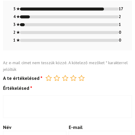
Értékelés:
4.8
/ 5
5 ★
17
4 ★
2
3 ★
1
2 ★
0
1 ★
0
Az e-mail címet nem tesszük közzé.
A kötelező mezőket
*
karakterrel
jelöltük
A te értékelésed
*
Értékelésed
*
Név
E-mail