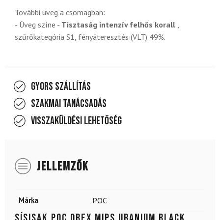
További üveg a csomagban:
- Üveg színe -
Tisztaság intenzív felhős korall
,
szűrőkategória S1, fényáteresztés (VLT) 49%.
Gyors szállítás
Szakmai tanácsadás
Visszaküldési lehetőség
JELLEMZŐK
Márka
POC
Sísisak POC Obex MIPS Uranium Black