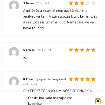
S. Dénes
2024.10.31.
Értékelés:
A minőség a sisaknál nem úgy tűnik, mint
3
/ 5
amilyet vártam. A szivacsozás kicsit kemény, és
a szellőzés is lehetne jobb. Nem rossz, de van
hova fejlődni.
S. Emese
2024.08.04.
Értékelés:
jó
5
/ 5
B. Roland
(megerősített tulajdonos)
2024.07.23.
Értékelés:
5
/ 5
ELKÉPESZTŐEN JÓ A MINŐSÉGE ENNEK A
SISAKNAK! 😍 A FEJEM KÉNYELMESEN
Cookie-hoz való hozzájárulás
ELFÉR BENNE, ÉS A SZELLŐZÉSE IS
kezelése