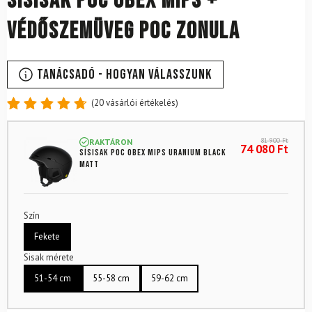
Sísisak POC Obex MIPS +
védőszemüveg POC Zonula
Tanácsadó - Hogyan válasszunk
(
20
vásárlói értékelés)
Értékelés
20
4.8
az 5-
81 900
Ft
RAKTÁRON
ből,
74 080
Ft
Sísisak POC Obex MIPS Uranium Black
értékelés
Matt
alapján
Szín
Fekete
Sisak mérete
51-54 cm
55-58 cm
59-62 cm