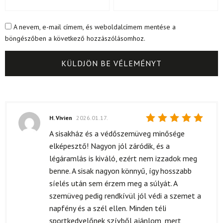
A nevem, e-mail címem, és weboldalcímem mentése a
böngészőben a következő hozzászólásomhoz.
H. Vivien
2026.01.17.
Értékelés:
A sisakház és a védőszemüveg minősége
5
/ 5
elképesztő! Nagyon jól záródik, és a
légáramlás is kiváló, ezért nem izzadok meg
benne. A sisak nagyon könnyű, így hosszabb
síelés után sem érzem meg a súlyát. A
szemüveg pedig rendkívül jól védi a szemet a
napfény és a szél ellen. Minden téli
sportkedvelőnek szívből ajánlom, mert