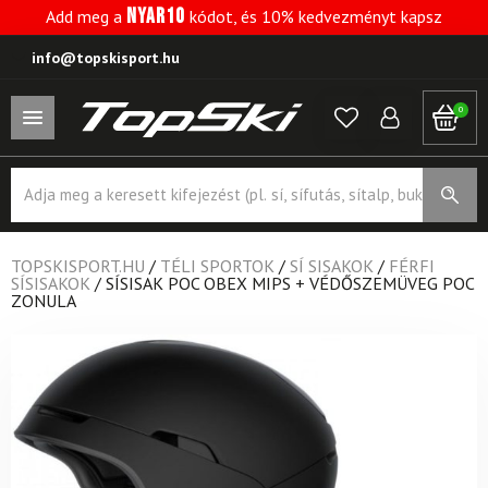
NYAR10
Add meg a
kódot, és 10% kedvezményt kapsz
info@topskisport.hu
0
Products
search
TOPSKISPORT.HU
/
TÉLI SPORTOK
/
SÍ SISAKOK
/
FÉRFI
SÍSISAKOK
/
SÍSISAK POC OBEX MIPS + VÉDŐSZEMÜVEG POC
ZONULA