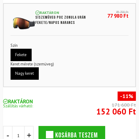
89 700
Ft
RAKTÁRON
77 980
Ft
Síszemüveg POC Zonula Urán
fekete/napos narancs
Szín
Fekete
Keret mérete (szemüveg)
Nagy keret
-11%
RAKTÁRON
171 600 Ft
Szállítás várható:
152 060 Ft
Sísisak
KOSÁRBA TESZEM
POC