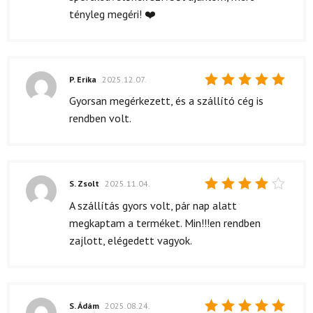
tényleg megéri! ❤️
P. Erika
2025.12.07.
Értékelés:
Gyorsan megérkezett, és a szállító cég is
5
/ 5
rendben volt.
S. Zsolt
2025.11.04.
Értékelés:
A szállítás gyors volt, pár nap alatt
4
/ 5
megkaptam a terméket. Min!!!en rendben
zajlott, elégedett vagyok.
S. Ádám
2025.08.24.