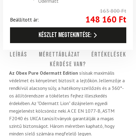
Odermatt
163 800
Ft
148 160
Ft
Beállított ár:
Készlet megtekintése:
Leírás
Mérettáblázat
Értékelések
Kérdése van?
Az Obex Pure Odermatt Edition
sísisak maximális
védelmet és kényelmet biztosít a lejtőkön. Jellemzője a
rendkívül alacsony súly, a hatékony szellőzés és a 360°-
os állítórendszer a tökéletes fejhez illeszkedés
érdekében. Az "Odermatt Lion" dizájnelem egyedi
megjelenést kölcsönöz neki. A CE EN 1077-B, ASTM
F2040 és UKCA tanúsítványok garantálják a magas
szintű biztonságot. Három méretben kapható, hogy
minden síelő számára megfelelő legyen.