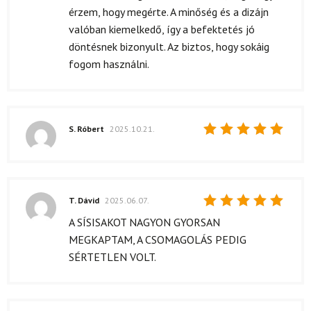
5
/ 5
érzem, hogy megérte. A minőség és a dizájn
valóban kiemelkedő, így a befektetés jó
döntésnek bizonyult. Az biztos, hogy sokáig
fogom használni.
S. Róbert
2025.10.21.
Értékelés:
5
/ 5
T. Dávid
2025.06.07.
Értékelés:
A SÍSISAKOT NAGYON GYORSAN
5
/ 5
MEGKAPTAM, A CSOMAGOLÁS PEDIG
SÉRTETLEN VOLT.