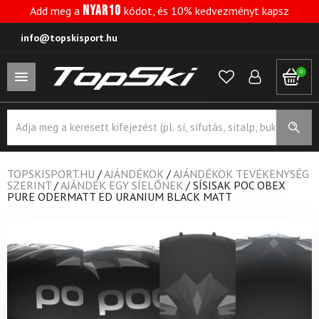
NYAR10
Add meg a
kódot, és 10% kedvezményt kapsz
info@topskisport.hu
0
Products
search
TOPSKISPORT.HU
/
AJÁNDÉKOK
/
AJÁNDÉKOK TEVÉKENYSÉG
SZERINT
/
AJÁNDÉK EGY SÍELŐNEK
/
SÍSISAK POC OBEX
PURE ODERMATT ED URANIUM BLACK MATT