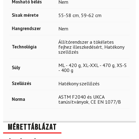
Mosható bélés
Nem
Sisak mérete
55-58 cm
,
59-62 cm
Hangrendszer
Nem
Állítórendszer a tökéletes
Technológia
fejhez illeszkedésért
,
Hatékony
szellőzés
ML - 420 g
,
XL-XXL - 470 g
,
XS-S
Súly
- 400 g
Szellőzés
Hatékony szellőzés
ASTM F2040 és UKCA
Norma
tanúsítványok
,
CE EN 1077/B
Mérettáblázat