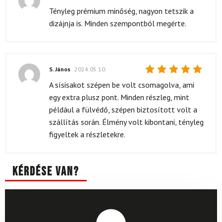
Értékelés:
Tényleg prémium minőség, nagyon tetszik a
5
/ 5
dizájnja is. Minden szempontból megérte.
S. János
2024.05.10.
Értékelés:
A sísisakot szépen be volt csomagolva, ami
5
/ 5
egy extra plusz pont. Minden részleg, mint
például a fülvédő, szépen biztosított volt a
szállítás során. Élmény volt kibontani, tényleg
figyeltek a részletekre.
Kérdése van?