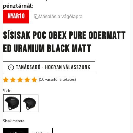
pénztárnál:
nyar10
Másolás a vágólapra
Sísisak POC Obex Pure Odermatt
Ed Uranium Black Matt
Tanácsadó - Hogyan válasszunk
(
10
vásárlói értékelés)
Értékelés
10
Szín
4.9
az 5-
ből,
értékelés
alapján
Sisak mérete