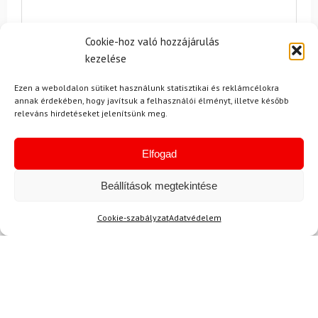
Cookie-hoz való hozzájárulás
kezelése
Egyetértek a
felhasználási feltételekkel és a személyes
adatok védelmével.
Ezen a weboldalon sütiket használunk statisztikai és reklámcélokra
annak érdekében, hogy javítsuk a felhasználói élményt, illetve később
releváns hirdetéseket jelenítsünk meg.
Elfogad
Beállítások megtekintése
Ajánlott
NEMRÉG MEGTEKINTETT
Lehet, hog
Cookie-szabályzat
Adatvédelem
-10%
-8%