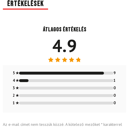
Értékelések
Átlagos értékelés
4.9
Értékelés:
4.9
/ 5
5 ★
9
4 ★
1
3 ★
0
2 ★
0
1 ★
0
Az e-mail címet nem tesszük közzé.
A kötelező mezőket
*
karakterrel