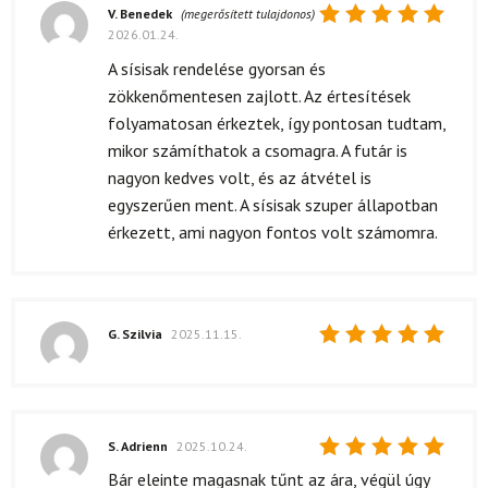
V. Benedek
(megerősített tulajdonos)
2026.01.24.
Értékelés:
5
/ 5
A sísisak rendelése gyorsan és
zökkenőmentesen zajlott. Az értesítések
folyamatosan érkeztek, így pontosan tudtam,
mikor számíthatok a csomagra. A futár is
nagyon kedves volt, és az átvétel is
egyszerűen ment. A sísisak szuper állapotban
érkezett, ami nagyon fontos volt számomra.
G. Szilvia
2025.11.15.
Értékelés:
5
/ 5
S. Adrienn
2025.10.24.
Értékelés:
Bár eleinte magasnak tűnt az ára, végül úgy