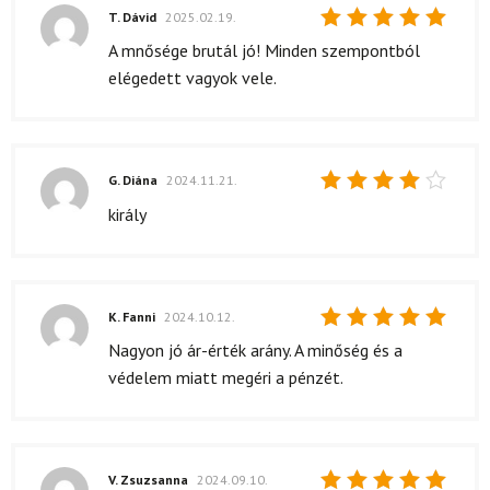
T. Dávid
2025.02.19.
Értékelés:
A mnősége brutál jó! Minden szempontból
5
/ 5
elégedett vagyok vele.
G. Diána
2024.11.21.
Értékelés:
király
4
/ 5
K. Fanni
2024.10.12.
Értékelés:
Nagyon jó ár-érték arány. A minőség és a
5
/ 5
védelem miatt megéri a pénzét.
V. Zsuzsanna
2024.09.10.