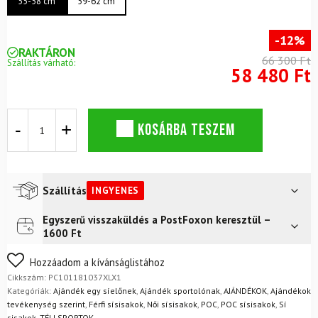
55-58 cm
59-62 cm
-12%
RAKTÁRON
66 300 Ft
Szállítás várható:
58 480 Ft
Sísisak
KOSÁRBA TESZEM
POC
Obex
Pure
Odermatt
Ed
Szállítás
INGYENES
Uranium
Black
Egyszerű visszaküldés a PostFoxon keresztül –
Futár a címre
Ingyenes
Matt
1600 Ft
mennyiség
FoxPost
Ingyenes
Nem biztos a választásában? Semmi gond – a terméket
Hozzáadom a kívánságlistához
egyszerűen visszaküldheti 14 napon belül, indoklás nélkül.
Cikkszám:
PC101181037XLX1
Mik a visszaküldés feltételei?
Kategóriák:
Ajándék egy síelőnek
,
Ajándék sportolónak
,
AJÁNDÉKOK
,
Ajándékok
tevékenység szerint
,
Férfi sísisakok
,
Női sísisakok
,
POC
,
POC sísisakok
,
Sí
sisakok
,
TÉLI SPORTOK