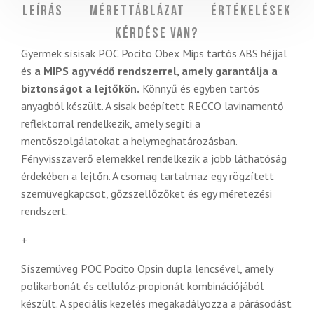
Leírás
Mérettáblázat
Értékelések
Kérdése van?
Gyermek sísisak POC Pocito Obex Mips tartós ABS héjjal
és
a MIPS agyvédő rendszerrel, amely garantálja a
biztonságot a lejtőkön.
Könnyű és egyben tartós
anyagból készült. A sisak beépített RECCO lavinamentő
reflektorral rendelkezik, amely segíti a
mentőszolgálatokat a helymeghatározásban.
Fényvisszaverő elemekkel rendelkezik a jobb láthatóság
érdekében a lejtőn. A csomag tartalmaz egy rögzített
szemüvegkapcsot, gőzszellőzőket és egy méretezési
rendszert.
+
Síszemüveg
POC Pocito Opsin dupla lencsével, amely
polikarbonát és cellulóz-propionát kombinációjából
készült. A speciális kezelés megakadályozza a párásodást