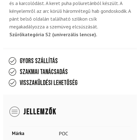
és a karcolódást. A keret puha poliuretánból készült. A
kényelemről az arc körüli háromrétegű hab gondoskodik. A
pánt belső oldalán található szilikon csík
megakadályozza a szemüveg elcsúszását.
Szűrőkategória S2 (univerzális lencse).
Gyors szállítás
Szakmai tanácsadás
Visszaküldési lehetőség
JELLEMZŐK
Márka
POC