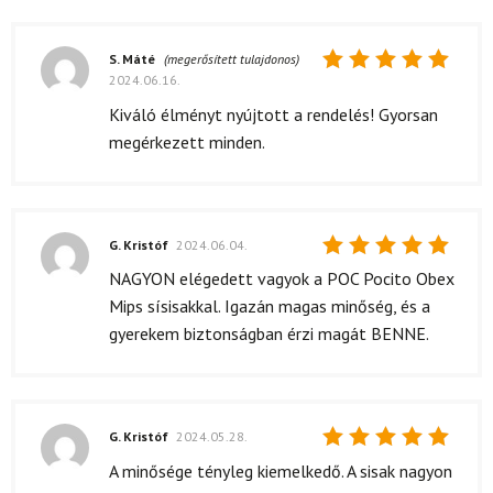
S. Máté
(megerősített tulajdonos)
2024.06.16.
Értékelés:
5
/ 5
Kiváló élményt nyújtott a rendelés! Gyorsan
megérkezett minden.
G. Kristóf
2024.06.04.
Értékelés:
NAGYON elégedett vagyok a POC Pocito Obex
5
/ 5
Mips sísisakkal. Igazán magas minőség, és a
gyerekem biztonságban érzi magát BENNE.
G. Kristóf
2024.05.28.
Értékelés:
A minősége tényleg kiemelkedő. A sisak nagyon
5
/ 5