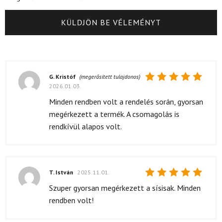
G. Kristóf
(megerősített tulajdonos)
2026.01.03.
Értékelés:
5
/ 5
Minden rendben volt a rendelés során, gyorsan
megérkezett a termék. A csomagolás is
rendkívül alapos volt.
T. István
2025.11.01.
Értékelés:
Szuper gyorsan megérkezett a sísisak. Minden
5
/ 5
rendben volt!