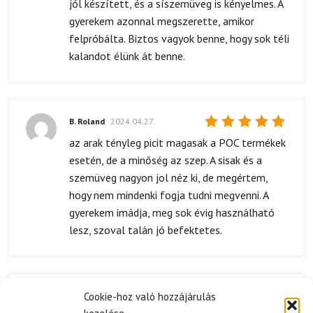
jól készített, és a síszemüveg is kényelmes. A
gyerekem azonnal megszerette, amikor
felpróbálta. Biztos vagyok benne, hogy sok téli
kalandot élünk át benne.
B. Roland
2024.04.27.
Értékelés:
az arak tényleg picit magasak a POC termékek
5
/ 5
esetén, de a minőség az szep. A sisak és a
szemüveg nagyon jol néz ki, de megértem,
hogy nem mindenki fogja tudni megvenni. A
gyerekem imádja, meg sok évig használható
lesz, szoval talán jó befektetes.
B. András
Cookie-hoz való hozzájárulás
2024.04.19.