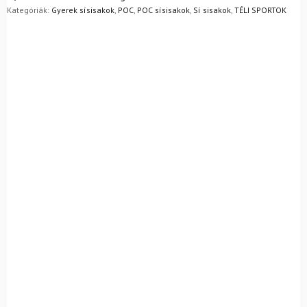
mennyiség
egyszerűen visszaküldheti 14 napon belül, indoklás nélkül.
Kategóriák:
Gyerek sísisakok
,
POC
,
POC sísisakok
,
Sí sisakok
,
TÉLI SPORTOK
Mik a visszaküldés feltételei?