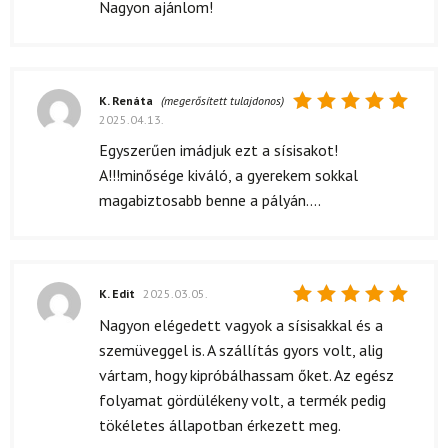
Nagyon ajánlom!
K. Renáta
(megerősített tulajdonos)
2025.04.13.
Értékelés:
5
/ 5
Egyszerűen imádjuk ezt a sísisakot!
A!!!minősége kiváló, a gyerekem sokkal
magabiztosabb benne a pályán....
K. Edit
2025.03.05.
Értékelés:
Nagyon elégedett vagyok a sísisakkal és a
5
/ 5
szemüveggel is. A szállítás gyors volt, alig
vártam, hogy kipróbálhassam őket. Az egész
folyamat gördülékeny volt, a termék pedig
tökéletes állapotban érkezett meg.