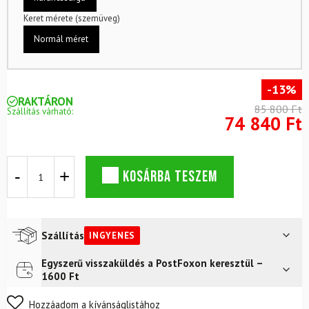
Keret mérete (szemüveg)
Normál méret
-13%
RAKTÁRON
85 800 Ft
Szállítás várható:
74 840 Ft
Sísisak
KOSÁRBA TESZEM
POC
Pocito
Obex
Mips
és
Szállítás
INGYENES
síszemüveg
8e432e8d7e073ea77839db8ffc46982058
Egyszerű visszaküldés a PostFoxon keresztül –
Futár a címre
Ingyenes
Pocicento
1600 Ft
Fluoresto
FoxPost
Ingyenes
Opsin0range
Nem biztos a választásában? Semmi gond – a terméket
Hozzáadom a kívánságlistához