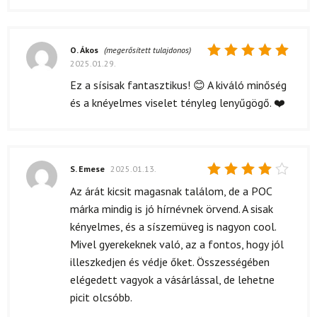
O. Ákos
(megerősített tulajdonos)
2025.01.29.
Értékelés:
5
/ 5
Ez a sísisak fantasztikus! 😊 A kiváló minőség
és a knéyelmes viselet tényleg lenyűgögő. ❤️
S. Emese
2025.01.13.
Értékelés:
Az árát kicsit magasnak találom, de a POC
4
/ 5
márka mindig is jó hírnévnek örvend. A sisak
kényelmes, és a síszemüveg is nagyon cool.
Mivel gyerekeknek való, az a fontos, hogy jól
illeszkedjen és védje őket. Összességében
elégedett vagyok a vásárlással, de lehetne
picit olcsóbb.