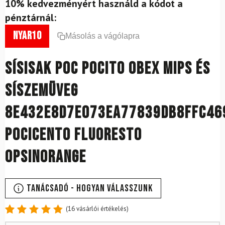
10% kedvezményért használd a kódot a
pénztárnál:
nyar10
Másolás a vágólapra
Sísisak POC Pocito Obex Mips és
síszemüveg
8e432e8d7e073ea77839db8ffc46
Pocicento Fluoresto
Opsin0range
Tanácsadó - Hogyan válasszunk
(
16
vásárlói értékelés)
Értékelés
16