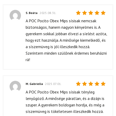
S. Beáta
2025.08.31.
Értékelés:
A POC Pocito Obex Mips sísisak nemcsak
5
/ 5
biztonságos, hanem nagyon kényelmes is. A
gyerekem sokkal jobban élvezi a síelést azóta,
hogy ezt használja. A minősége kiemelkedő, és
a síszemüveg is jól illeszkedik hozzá.
Szerintem minden szülőnek érdemes beruházni
rá!
M. Gabriella
2025.07.01.
Értékelés:
A POC Pocito Obex Mips sísisak tényleg
5
/ 5
lenyűgöző. A minősége páratlan, és a dizájn is
szuper. A gyerekem boldogan hordja, és még a
síszemüveg is tökéletesen illeszkedik hozzá.