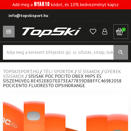
NYAR10
Add meg a
kódot, és 10% kedvezményt kapsz
info@topskisport.hu
0
Products
search
TOPSKISPORT.HU
/
TÉLI SPORTOK
/
SÍ SISAKOK
/
GYEREK
SÍSISAKOK
/
SÍSISAK POC POCITO OBEX MIPS ÉS
SÍSZEMÜVEG 8E432E8D7E073EA77839DB8FFC46982058
POCICENTO FLUORESTO OPSIN0RANGE