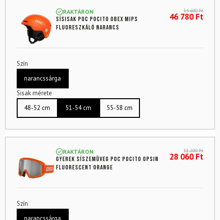
4.88
az
54 600
Ft
RAKTÁRON
5-ből,
46 780
Ft
Sísisak POC Pocito Obex Mips
értékelés
fluoreszkáló narancs
alapján
Szín
narancssárga
Sisak mérete
48-52 cm
51-54 cm
55-58 cm
31 200
Ft
RAKTÁRON
28 060
Ft
Gyerek síszemüveg POC POCito Opsin
Fluorescent Orange
Szín
narancssárga