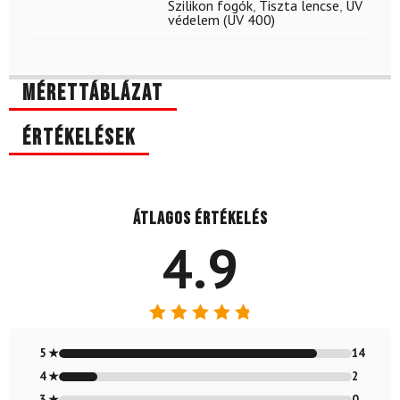
Szilikon fogók
,
Tiszta lencse
,
UV
védelem (UV 400)
Mérettáblázat
Értékelések
Átlagos értékelés
4.9
Értékelés:
4.88
/ 5
5 ★
14
4 ★
2
3 ★
0