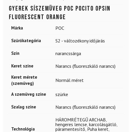
Gyerek síszemüveg POC POCito Opsin
Fluorescent Orange
Márka
POC
Szűrőkategória
S2 - változékony időjárás
Szín
narancssárga
Keret színe
Narancs (fluoreszkáló narancs)
Keret mérete
Normál méret
(szemüveg)
A szemüveg színe
szürke
Szalag színe
Narancs (fluoreszkáló narancs)
HÁROMRÉTEGŰ ARCHAB
,
hengeres lencse
,
karcolásgátló
,
Technológia
páramentesítő
,
Puha keret
,