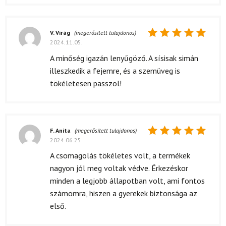
V. Virág
(megerősített tulajdonos)
2024.11.05.
Értékelés:
5
/ 5
A minőség igazán lenyűgöző. A sísisak simán
illeszkedik a fejemre, és a szemüveg is
tökéletesen passzol!
F. Anita
(megerősített tulajdonos)
2024.06.25.
Értékelés:
5
/ 5
A csomagolás tökéletes volt, a termékek
nagyon jól meg voltak védve. Érkezéskor
minden a legjobb állapotban volt, ami fontos
számomra, hiszen a gyerekek biztonsága az
első.