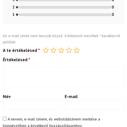
2 ★
0
1 ★
0
Az e-mail címet nem tesszük közzé.
A kötelező mezőket
*
karakterrel
jelöltük
A te értékelésed
*
Értékelésed
*
Név
E-mail
A nevem, e-mail címem, és weboldalcímem mentése a
böngészőben a következő hozzászólásomhoz.