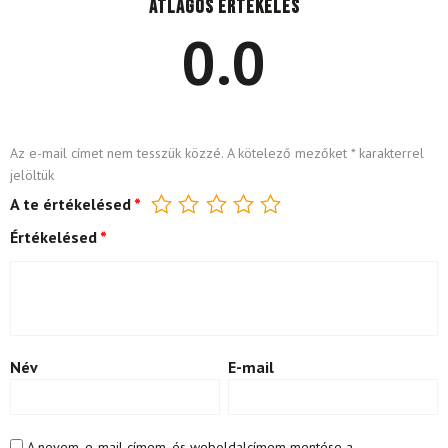
Átlagos értékelés
0.0
Az e-mail címet nem tesszük közzé.
A kötelező mezőket
*
karakterrel
jelöltük
A te értékelésed
*
Értékelésed
*
Név
E-mail
A nevem, e-mail címem, és weboldalcímem mentése a