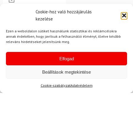
SPYDER
Cookie-hoz való hozzájárulás
Sínadrág SPYDER Dare
kezelése
Lengths Fekete
Ezen a weboldalon sütiket használunk statisztikai és reklámcélokra
128 700 Ft
annak érdekében, hogy javítsuk a felhasználói élményt, illetve később
releváns hirdetéseket jelenítsünk meg.
116 980 Ft
Raktáron
Elfogad
Beállítások megtekintése
Cookie-szabályzat
Adatvédelem
Hírek
Aktuális hírek megtekintése