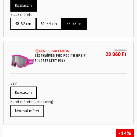
Rózsaszín
Sisak mérete
48-52 cm
51-54 cm
55-58 cm
31 200
Ft
NINCS RAKTÁRON
28 060
Ft
Síszemüveg POC Pocito Opsin
Fluorescent Pink
Szín
Rózsaszín
Keret mérete (szemüveg)
Normál méret
-14%