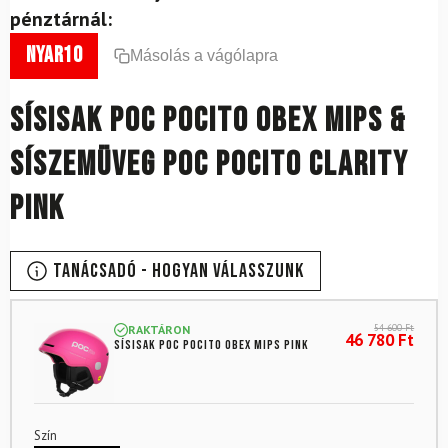
pénztárnál:
nyar10
Másolás a vágólapra
Sísisak POC Pocito Obex Mips &
síszemüveg POC Pocito Clarity
Pink
Tanácsadó - Hogyan válasszunk
54 600
Ft
RAKTÁRON
46 780
Ft
Sísisak POC Pocito Obex Mips Pink
Szín