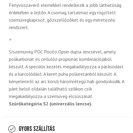
Fényvisszaverő elemekkel rendelkezik a jobb láthatóság
érdekében a lejtőn. A csomag tartalmaz egy rögzített
szemüvegkapcsot, gőzszellőzőket és egy méretezési
rendszert.
+
Síszemüveg
POC Pocito Opsin dupla lencsével, amely
polikarbonát és cellulóz-propionát kombinációjából
készült. A speciális kezelés megakadályozza a párásodást
és a karcolódást. A keret puha poliuretánból készült. A
kényelemről az arc körüli háromrétegű hab gondoskodik. A
pánt belső oldalán található szilikon csík
megakadályozza a szemüveg elcsúszását.
Szűrőkategória S2 (univerzális lencse).
Gyors szállítás