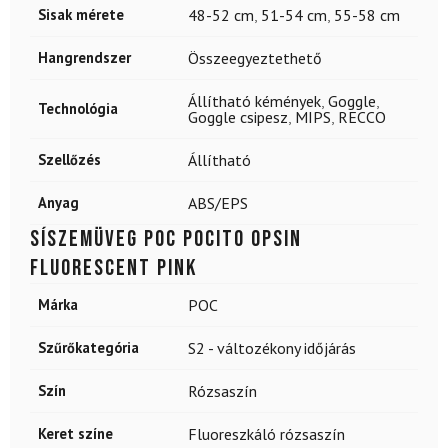
Sisak mérete
48-52 cm
,
51-54 cm
,
55-58 cm
Hangrendszer
Összeegyeztethető
Állítható kémények
,
Goggle
,
Technológia
Goggle csipesz
,
MIPS
,
RECCO
Szellőzés
Állítható
Anyag
ABS/EPS
Síszemüveg POC Pocito Opsin
Fluorescent Pink
Márka
POC
Szűrőkategória
S2 - változékony időjárás
Szín
Rózsaszín
Keret színe
Fluoreszkáló rózsaszín