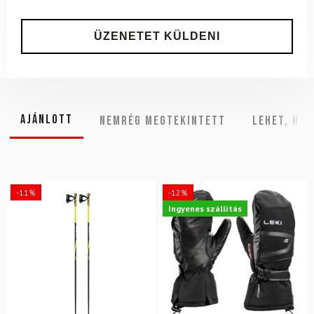
Ajánlott
NEMRÉG MEGTEKINTETT
Lehet, hog
-11%
-12%
Ingyenes szállítás