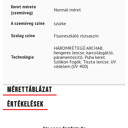
Keret mérete
Normál méret
(szemüveg)
A szemüveg színe
szürke
Szalag színe
Fluoreszkáló rózsaszín
HÁROMRÉTEGŰ ARCHAB
,
hengeres lencse
,
karcolásgátló
,
Technológia
páramentesítő
,
Puha keret
,
Szilikon fogók
,
Tiszta lencse
,
UV
védelem (UV 400)
Mérettáblázat
Értékelések