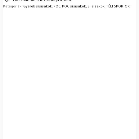
egyszerűen visszaküldheti 14 napon belül, indoklás nélkül.
Kategóriák:
Gyerek sísisakok
,
POC
,
POC sísisakok
,
Sí sisakok
,
TÉLI SPORTOK
Mik a visszaküldés feltételei?