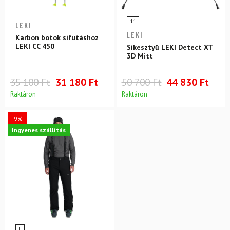
11
LEKI
LEKI
Karbon botok sífutáshoz
LEKI CC 450
Síkesztyű LEKI Detect XT
3D Mitt
35 100 Ft
31 180 Ft
50 700 Ft
44 830 Ft
Raktáron
Raktáron
-9%
Ingyenes szállítás
L