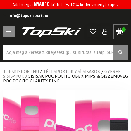
NYAR10
Add meg a
kódot, és 10% kedvezményt kapsz
info@topskisport.hu
0
Products
search
TOPSKISPORT.HU
/
TÉLI SPORTOK
/
SÍ SISAKOK
/
GYEREK
SÍSISAKOK
/
SÍSISAK POC POCITO OBEX MIPS & SÍSZEMÜVEG
POC POCITO CLARITY PINK