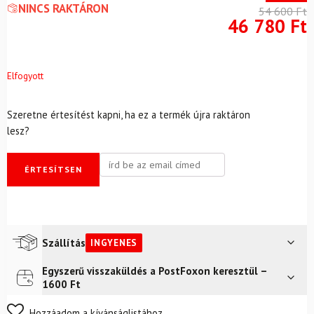
NINCS RAKTÁRON
54 600
Ft
46 780
Ft
Elfogyott
Szeretne értesítést kapni, ha ez a termék újra raktáron
lesz?
ÉRTESÍTSEN
Szállítás
INGYENES
Egyszerű visszaküldés a PostFoxon keresztül –
Futár a címre
Ingyenes
1600 Ft
FoxPost
Ingyenes
Nem biztos a választásában? Semmi gond – a terméket
Hozzáadom a kívánságlistához