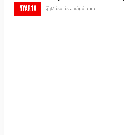
nyar10
Másolás a vágólapra