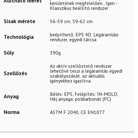
Állítható méret
kerületének megfelelően.
,
Igen -
Klasszikus beállító rendszer
Sisak mérete
56-59 cm
,
59-62 cm
beépíthető
,
EPS 4D
,
Légáramlási
Technológia
rendszer
,
egyedi tárcsa
Súly
390g
Az aktív szellőztető rendszer
lehetővé teszi a légáramlás egyedi
Szellőzés
szabályozását
,
az aktuális
igényekhez igazítva.
Bélés: EPS
,
Felépítés: IN-MOLD
,
Anyag
Héj anyaga: polikarbonát (PC)
Norma
ASTM F 2040
,
CE EN1077