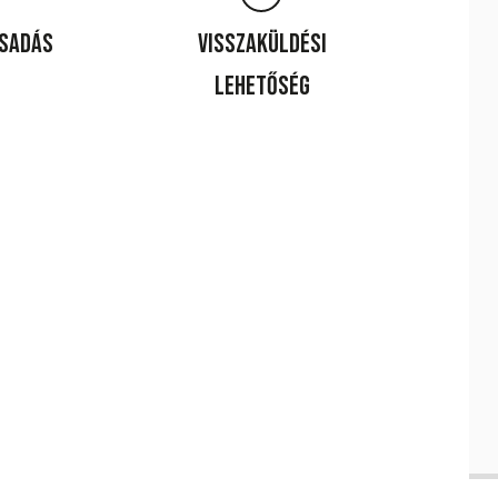
csadás
Visszaküldési
lehetőség