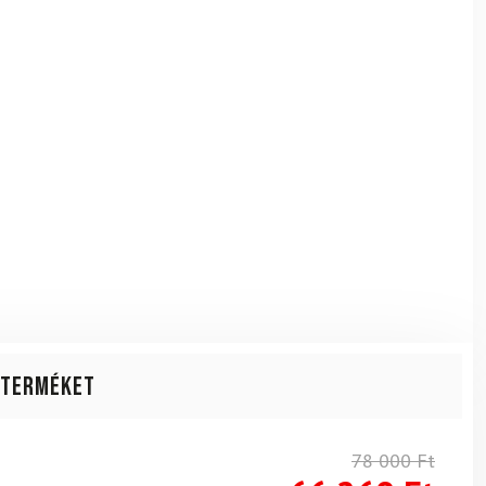
 terméket
78 000
Ft