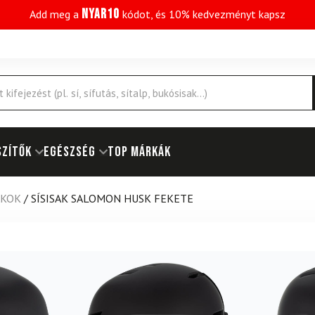
NYAR10
Add meg a
kódot, és 10% kedvezményt kapsz
SZÍTŐK
EGÉSZSÉG
Top márkák
AKOK
/
SÍSISAK SALOMON HUSK FEKETE