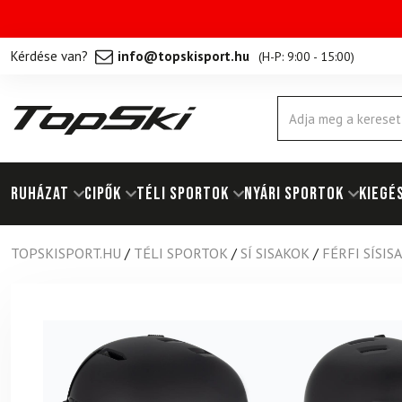
Kérdése van?
info@topskisport.hu
(
H-P: 9:00 - 15:00
)
Products
search
RUHÁZAT
Cipők
TÉLI SPORTOK
NYÁRI SPORTOK
KIEGÉ
TOPSKISPORT.HU
/
TÉLI SPORTOK
/
SÍ SISAKOK
/
FÉRFI SÍSIS