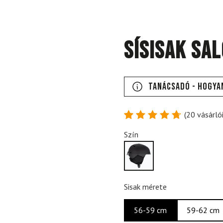
Sísisak SA
Tanácsadó - Hogya
(
20
vásárlói
Értékelés
20
Szín
4.8
az 5-
ből,
értékelés
alapján
Sisak mérete
56-59 cm
59-62 cm