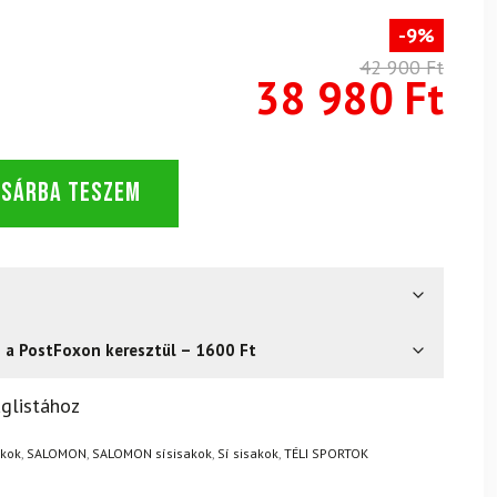
-9%
42 900 Ft
38 980 Ft
OSÁRBA TESZEM
s a PostFoxon keresztül – 1600 Ft
? Semmi gond – a terméket egyszerűen visszaküldheti 14
glistához
.
Mik a visszaküldés feltételei?
akok
,
SALOMON
,
SALOMON sísisakok
,
Sí sisakok
,
TÉLI SPORTOK