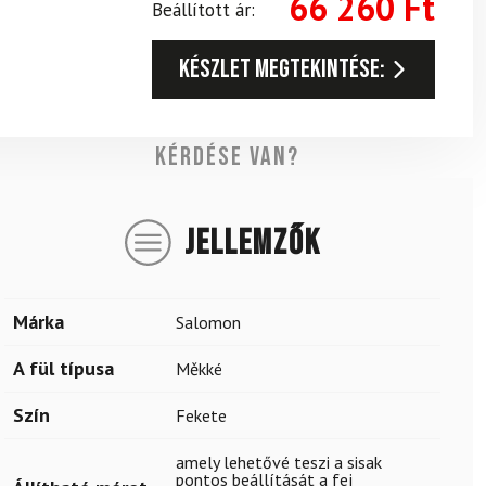
66 260
Ft
Beállított ár:
Készlet megtekintése:
Kérdése van?
JELLEMZŐK
Márka
Salomon
A fül típusa
Měkké
Szín
Fekete
amely lehetővé teszi a sisak
pontos beállítását a fej