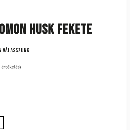
LOMON Husk Fekete
n válasszunk
 értékelés)