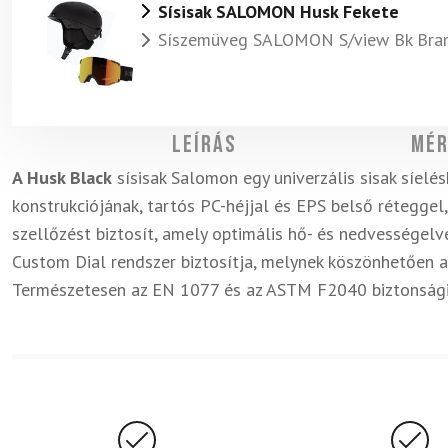
Sísisak SALOMON Husk Fekete
Síszemüveg SALOMON S/view Bk Bran
Leírás
Mér
A Husk Black
sísisak Salomon egy univerzális sisak síel
konstrukciójának, tartós PC-héjjal és EPS belső réteggel
szellőzést biztosít, amely optimális hő- és nedvességelv
Custom Dial rendszer biztosítja, melynek köszönhetően a s
Természetesen az EN 1077 és az ASTM F2040 biztonsági 