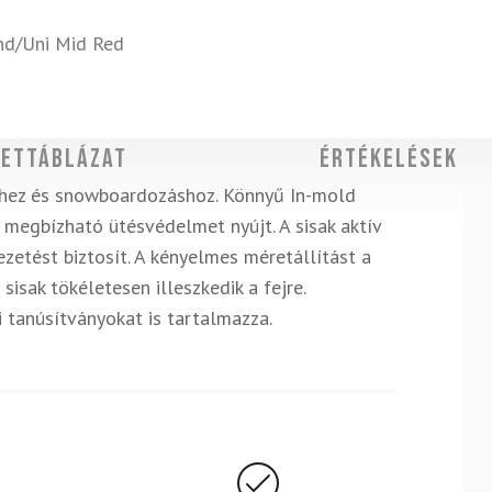
d/Uni Mid Red
ettáblázat
Értékelések
éshez és snowboardozáshoz. Könnyű In-mold
, megbízható ütésvédelmet nyújt. A sisak aktív
ezetést biztosít. A kényelmes méretállítást a
isak tökéletesen illeszkedik a fejre.
tanúsítványokat is tartalmazza.