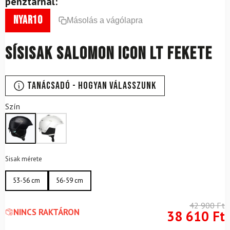
pénztárnál:
nyar10
Másolás a vágólapra
Sísisak SALOMON Icon LT Fekete
Tanácsadó - Hogyan válasszunk
Szín
Sisak mérete
53-56 cm
56-59 cm
42 900
Ft
NINCS RAKTÁRON
38 610
Ft