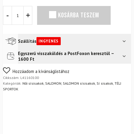
Sísisak
KOSÁRBA TESZEM
SALOMON
Icon
LT
Fekete
mennyiség
Szállítás
INGYENES
Egyszerű visszaküldés a PostFoxon keresztül –
Futár a címre
Ingyenes
1600 Ft
FoxPost
Ingyenes
Nem biztos a választásában? Semmi gond – a terméket
Hozzáadom a kívánságlistához
egyszerűen visszaküldheti 14 napon belül, indoklás nélkül.
Cikkszám:
L41160100
Mik a visszaküldés feltételei?
Kategóriák:
Női sísisakok
,
SALOMON
,
SALOMON sísisakok
,
Sí sisakok
,
TÉLI
SPORTOK