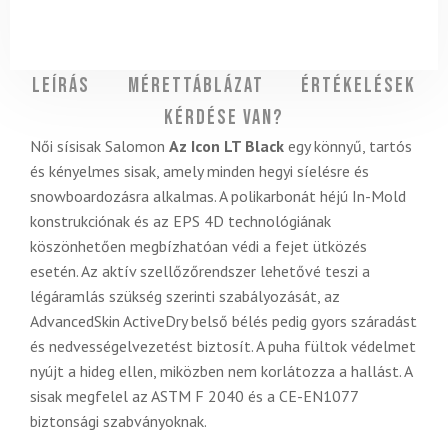
Leírás
Mérettáblázat
Értékelések
Kérdése van?
Női sísisak Salomon
Az Icon LT Black
egy könnyű, tartós
és kényelmes sisak, amely minden hegyi síelésre és
snowboardozásra alkalmas. A polikarbonát héjú In-Mold
konstrukciónak és az EPS 4D technológiának
köszönhetően megbízhatóan védi a fejet ütközés
esetén. Az aktív szellőzőrendszer lehetővé teszi a
légáramlás szükség szerinti szabályozását, az
AdvancedSkin ActiveDry belső bélés pedig gyors száradást
és nedvességelvezetést biztosít. A puha fültok védelmet
nyújt a hideg ellen, miközben nem korlátozza a hallást. A
sisak megfelel az ASTM F 2040 és a CE-EN1077
biztonsági szabványoknak.