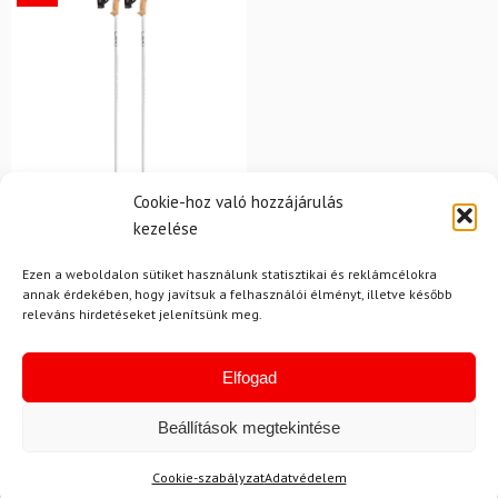
Cookie-hoz való hozzájárulás
kezelése
LEKI
Síbotok LEKI Stella S
Ezen a weboldalon sütiket használunk statisztikai és reklámcélokra
annak érdekében, hogy javítsuk a felhasználói élményt, illetve később
releváns hirdetéseket jelenítsünk meg.
33 150 Ft
30 400 Ft
Raktáron
Elfogad
Beállítások megtekintése
Cookie-szabályzat
Adatvédelem