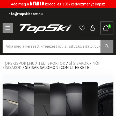
NYAR10
Add meg a
kódot, és 10% kedvezményt kapsz
info@topskisport.hu
0
Products
search
TOPSKISPORT.HU
/
TÉLI SPORTOK
/
SÍ SISAKOK
/
NŐI
SÍSISAKOK
/
SÍSISAK SALOMON ICON LT FEKETE