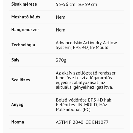
Sisak mérete
53-56 cm
,
56-59 cm
Mosható bélés
Nem
Hangrendszer
Nem
Advancedskin Activedry
,
Airflow
Technológia
System
,
EPS 4D
,
In-Mould
Súly
370g
Az aktív szellőztető rendszer
lehetővé teszi a légáramlás
Szellőzés
egyedi szabályozását
,
az
aktuális igényekhez igazítva.
Belső védőréte EPS 4D hab
,
Anyag
Felépítés: IN-MOLD
,
Ház:
Polikarbonát (PC)
Norma
ASTM F 2040
,
CE EN1077