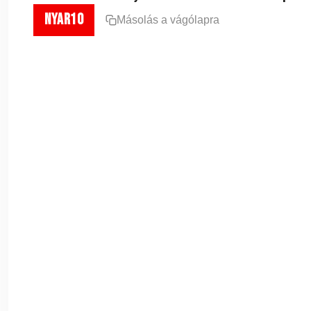
nyar10
Másolás a vágólapra