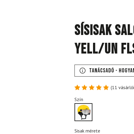
Sísisak SA
Yell/Un Fl
Tanácsadó - Hogya
(
11
vásárlói
Értékelés
11
Szín
4.91
az
5-ből,
értékelés
alapján
Sisak mérete