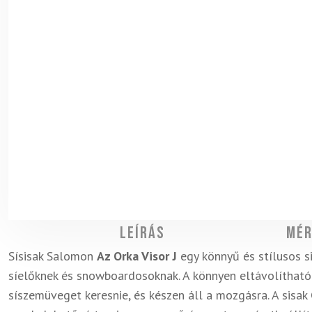
Leírás
Mér
Sísisak Salomon
Az Orka Visor J
egy könnyű és stílusos s
síelőknek és snowboardosoknak. A könnyen eltávolíthat
síszemüveget keresnie, és készen áll a mozgásra. A sisak 