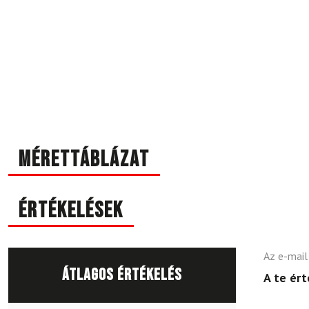
Mérettáblázat
Értékelések
Az e-mail
Átlagos értékelés
A te ér