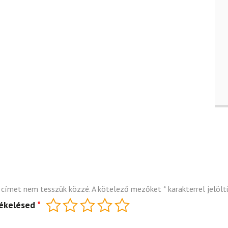
 címet nem tesszük közzé.
A kötelező mezőket
*
karakterrel jelölt
tékelésed
*