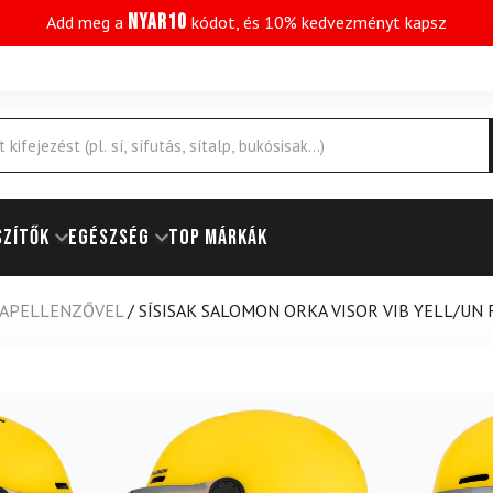
NYAR10
Add meg a
kódot, és 10% kedvezményt kapsz
SZÍTŐK
EGÉSZSÉG
Top márkák
NAPELLENZŐVEL
/
SÍSISAK SALOMON ORKA VISOR VIB YELL/UN F