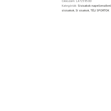
Cikkszám:
L47259500
Kategóriák:
Sísisakok napellenzővel
sísisakok
,
Sí sisakok
,
TÉLI SPORTOK