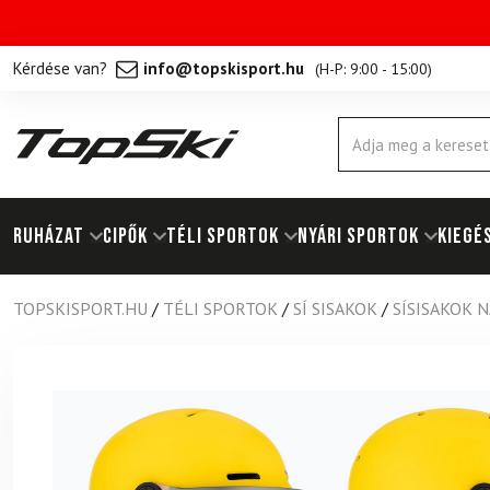
Kérdése van?
info@topskisport.hu
(
H-P: 9:00 - 15:00
)
Products
search
RUHÁZAT
Cipők
TÉLI SPORTOK
NYÁRI SPORTOK
KIEGÉ
TOPSKISPORT.HU
/
TÉLI SPORTOK
/
SÍ SISAKOK
/
SÍSISAKOK 