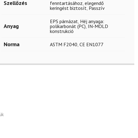
Szellőzés
fenntartásához
,
elegendő
keringést biztosít
,
Passzív
EPS párnázat
,
Héj anyaga:
Anyag
polikarbonát (PC)
,
IN-MOLD
konstrukció
Norma
ASTM F2040
,
CE EN1077
ük