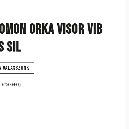
LOMON Orka Visor Vib
s Sil
n válasszunk
 értékelés)