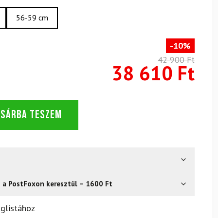
56-59 cm
-10%
42 900 Ft
38 610 Ft
OSÁRBA TESZEM
s a PostFoxon keresztül – 1600 Ft
? Semmi gond – a terméket egyszerűen visszaküldheti 14
glistához
.
Mik a visszaküldés feltételei?