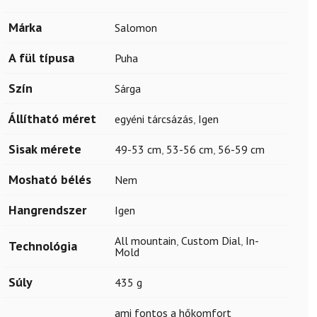
Márka
Salomon
A fül típusa
Puha
Szín
Sárga
Állítható méret
egyéni tárcsázás
,
Igen
Sisak mérete
49-53 cm
,
53-56 cm
,
56-59 cm
Mosható bélés
Nem
Hangrendszer
Igen
All mountain
,
Custom Dial
,
In-
Technológia
Mold
Súly
435 g
ami fontos a hőkomfort