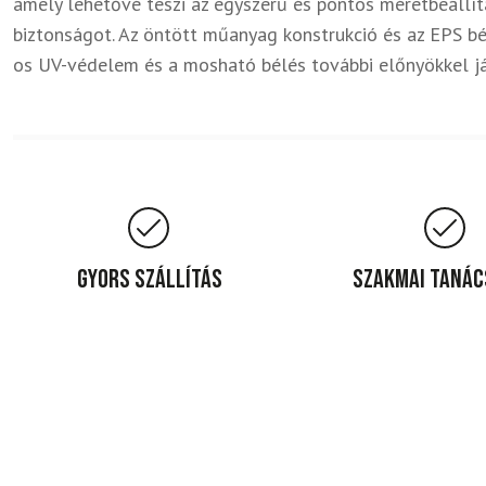
amely lehetővé teszi az egyszerű és pontos méretbeállítá
biztonságot. Az öntött műanyag konstrukció és az EPS bé
os UV-védelem és a mosható bélés további előnyökkel já
Gyors szállítás
Szakmai taná