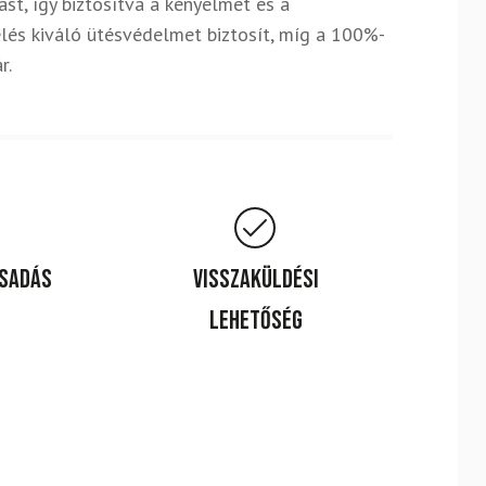
st, így biztosítva a kényelmet és a
lés kiváló ütésvédelmet biztosít, míg a 100%-
r.
csadás
Visszaküldési
lehetőség