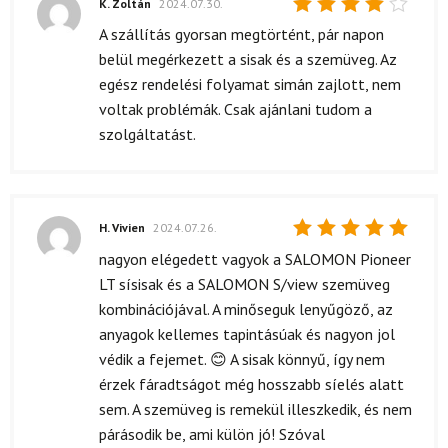
K. Zoltán
2024.07.30.
Értékelés:
A szállítás gyorsan megtörtént, pár napon
4
/ 5
belül megérkezett a sisak és a szemüveg. Az
egész rendelési folyamat simán zajlott, nem
voltak problémák. Csak ajánlani tudom a
szolgáltatást.
H. Vivien
2024.07.26.
Értékelés:
nagyon elégedett vagyok a SALOMON Pioneer
5
/ 5
LT sísisak és a SALOMON S/view szemüveg
kombinációjával. A minőseguk lenyűgöző, az
anyagok kellemes tapintásúak és nagyon jol
védik a fejemet. 😊 A sisak könnyű, így nem
érzek fáradtságot még hosszabb síelés alatt
sem. A szemüveg is remekül illeszkedik, és nem
párásodik be, ami külön jó! Szóval