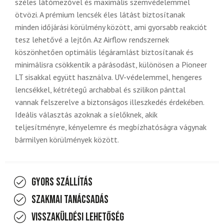
széles látómezővel és maximális szemvédelemmel
ötvözi. A prémium lencsék éles látást biztosítanak
minden időjárási körülmény között, ami gyorsabb reakciót
tesz lehetővé a lejtőn. Az Airflow rendszernek
köszönhetően optimális légáramlást biztosítanak és
minimálisra csökkentik a párásodást, különösen a Pioneer
LT sisakkal együtt használva. UV-védelemmel, hengeres
lencsékkel, kétrétegű archabbal és szilikon pánttal
vannak felszerelve a biztonságos illeszkedés érdekében.
Ideális választás azoknak a síelőknek, akik
teljesítményre, kényelemre és megbízhatóságra vágynak
bármilyen körülmények között.
Gyors szállítás
Szakmai tanácsadás
Visszaküldési lehetőség