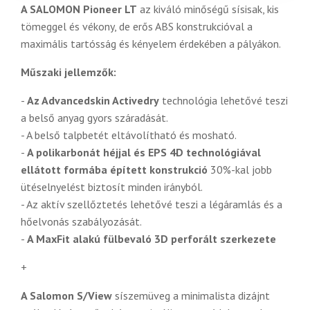
A SALOMON Pioneer LT
az
kiváló minőségű sísisak, kis
tömeggel és vékony, de erős ABS konstrukcióval a
maximális tartósság és kényelem érdekében a pályákon.
Műszaki jellemzők:
-
Az Advancedskin Activedry
technológia lehetővé teszi
a belső anyag gyors száradását.
- A belső talpbetét eltávolítható és mosható.
-
A polikarbonát héjjal és EPS 4D technológiával
ellátott formába épített konstrukció
30%-kal jobb
ütéselnyelést biztosít minden irányból.
- Az aktív szellőztetés lehetővé teszi a légáramlás és a
hőelvonás szabályozását.
-
A MaxFit alakú fülbevaló 3D perforált szerkezete
+
A Salomon S/View
síszemüveg a minimalista dizájnt