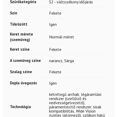
Szűrőkategória
S2 - változékony időjárás
Szín
Fekete
Tükrözött
Igen
Keret mérete
Normál méret
(szemüveg)
Keret színe
Fekete
A szemüveg színe
narancs
,
Sárga
Szalag színe
Fekete
Dupla üvegezés
Igen
kétrétegű archab
,
légáramlási
rendszer (szellőző és
nedvességelvezető)
,
Technológia
páramentesítő rendszer
,
sisak
kompatibilitás
,
Wide Vision
(széles látómező)
,
szilikon hátú