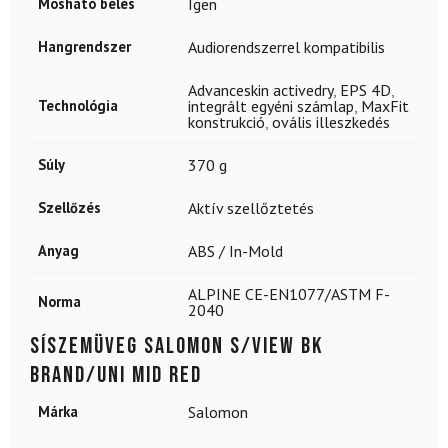
Mosható bélés
Igen
Hangrendszer
Audiorendszerrel kompatibilis
Advanceskin activedry
,
EPS 4D
,
Technológia
integrált egyéni számlap
,
MaxFit
konstrukció
,
ovális illeszkedés
Súly
370 g
Szellőzés
Aktív szellőztetés
Anyag
ABS / In-Mold
ALPINE CE-EN1077/ASTM F-
Norma
2040
Síszemüveg SALOMON S/view Bk
Brand/Uni Mid Red
Márka
Salomon