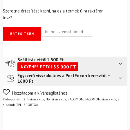
Szeretne értesítést kapni, ha ez a termék újra raktáron
lesz?
ÉRTESÍTSEN
1 500
Ft
Szállítás ettől
35 000
FT
INGYENES ETTŐL
Egyszerű visszaküldés a PostFoxon keresztül –
Futár a címre
2 400
Ft
1600 Ft
FoxPost
1 500
Ft
Nem biztos a választásában? Semmi gond – a terméket
Hozzáadom a kívánságlistához
egyszerűen visszaküldheti 14 napon belül, indoklás nélkül.
Kategóriák:
Férfi sísisakok
,
Női sísisakok
,
SALOMON
,
SALOMON sísisakok
,
Sí
Mik a visszaküldés feltételei?
sisakok
,
TÉLI SPORTOK