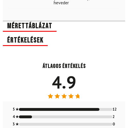
heveder
Mérettáblázat
Értékelések
Átlagos értékelés
4.9
Értékelés:
4.86
/ 5
5 ★
12
4 ★
2
3 ★
0