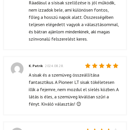
Ráadásul a sísisak szellőzése is jól működik,
nem izzadok bele, ami különösen fontos,
főleg a hosszú napok alatt. Összességében
teljesen elégedett vagyok a választásommal,
és bátran ajánlom mindenkinek, aki magas
színvonalú felszerelést keres.
K. Patrik
2024.08.28.
Értékelés:
A sisak és a szemüveg összeállítása
5
/ 5
fantasztikus. A Pioneer LT sisak tökéletesen
illik a fejemre, nem mozdul el síelés közben. A
látás is éles, a szemüveg kiválóan szűri a
fényt. Kiváló választás! 😊