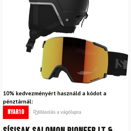
10% kedvezményért használd a kódot a
pénztárnál:
nyar10
Másolás a vágólapra