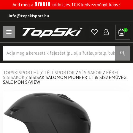
NYAR10
Add meg a
kódot, és 10% kedvezményt kapsz
info@topskisport.hu
0
Products
search
TOPSKISPORT.HU
/
TÉLI SPORTOK
/
SÍ SISAKOK
/
FÉRFI
SÍSISAKOK
/
SÍSISAK SALOMON PIONEER LT & SÍSZEMÜVEG
SALOMON S/VIEW