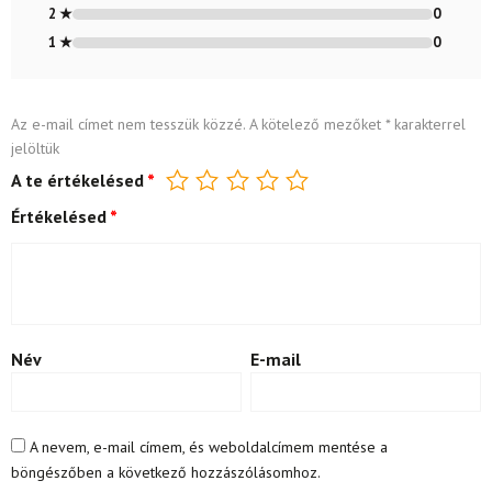
2 ★
0
1 ★
0
Az e-mail címet nem tesszük közzé.
A kötelező mezőket
*
karakterrel
jelöltük
A te értékelésed
*
Értékelésed
*
Név
E-mail
A nevem, e-mail címem, és weboldalcímem mentése a
böngészőben a következő hozzászólásomhoz.