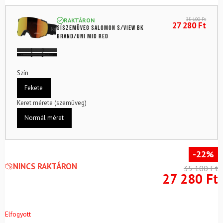
35 100
Ft
RAKTÁRON
27 280
Ft
Síszemüveg SALOMON S/view Bk
Brand/Uni Mid Red
Szín
Fekete
Keret mérete (szemüveg)
Normál méret
-22%
NINCS RAKTÁRON
35 100
Ft
27 280
Ft
Elfogyott