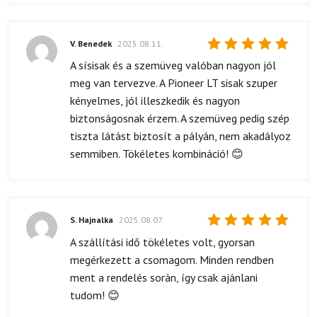
V. Benedek
2025.08.11.
Értékelés:
A sísisak és a szemüveg valóban nagyon jól
5
/ 5
meg van tervezve. A Pioneer LT sisak szuper
kényelmes, jól illeszkedik és nagyon
biztonságosnak érzem. A szemüveg pedig szép
tiszta látást biztosít a pályán, nem akadályoz
semmiben. Tökéletes kombináció! 😊
S. Hajnalka
2025.08.07.
Értékelés:
A szállítási idő tökéletes volt, gyorsan
5
/ 5
megérkezett a csomagom. Minden rendben
ment a rendelés során, így csak ajánlani
tudom! 😊