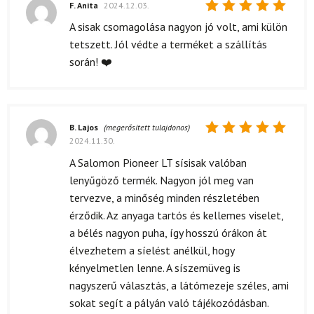
F. Anita
2024.12.03.
Értékelés:
A sisak csomagolása nagyon jó volt, ami külön
5
/ 5
tetszett. Jól védte a terméket a szállítás
során! ❤️
B. Lajos
(megerősített tulajdonos)
2024.11.30.
Értékelés:
5
/ 5
A Salomon Pioneer LT sísisak valóban
lenyűgöző termék. Nagyon jól meg van
tervezve, a minőség minden részletében
érződik. Az anyaga tartós és kellemes viselet,
a bélés nagyon puha, így hosszú órákon át
élvezhetem a síelést anélkül, hogy
kényelmetlen lenne. A síszemüveg is
nagyszerű választás, a látómezeje széles, ami
sokat segít a pályán való tájékozódásban.