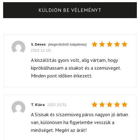
S. Dénes
(megerősített tulajdonos)
2025.12.10.
Értékelés:
5
/ 5
A kiszállítás gyors volt, alig vártam, hogy
kipróbálhassam a sisakot és a szemüveget.
Minden pont időben érkezett.
T. Klára
2025.10.31.
Értékelés:
A Sísisak és síszemüveg páros nagyon jó árban
5
/ 5
van, különösen ha figyelembe vesszük a
minőséget. Megéri az árát!