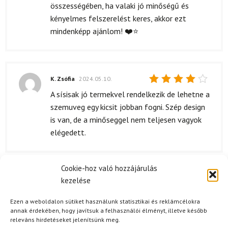
összességében, ha valaki jó minőségű és
kényelmes felszerelést keres, akkor ezt
mindenképp ajánlom! ❤️⭐
K. Zsófia
2024.05.10.
Értékelés:
A sísisak jó termekvel rendelkezik de lehetne a
4
/ 5
szemuveg egy kicsit jobban fogni. Szép design
is van, de a minőseggel nem teljesen vagyok
elégedett.
Cookie-hoz való hozzájárulás
kezelése
M. Noémi
2024.04.25.
Értékelés:
Egyszerűen imádom a sisakot! Nagyon
Ezen a weboldalon sütiket használunk statisztikai és reklámcélokra
5
/ 5
kényelmes és jól néz ki. Mindebkinek ajánlom,
annak érdekében, hogy javítsuk a felhasználói élményt, illetve később
releváns hirdetéseket jelenítsünk meg.
aki szereti a tléi sportokat! 🔥