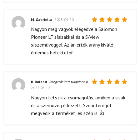
M. Gabriella
2025.05.20.
Értékelés:
Nagyon meg vagyok elégedve a Salomon
5
/ 5
Pioneer LT sísisakkal és a S/view
síszemüveggel. Az ár-érték arány kiváló,
érdemes befektetni!
B. Roland
(megerősített tulajdonos)
2025.05.12.
Értékelés:
5
/ 5
Nagyon tetszik a csomagolás, amiben a sisak
és a szemüveg érkezett. Szerintem jól
megvédik a terméket, és szép is. 👍