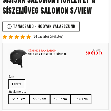
Sísisak SALOMON Pioneer LT &
Síszemüveg SALOMON S/view
Tanácsadó - Hogyan válasszunk
(
14
vásárlói értékelés)
Értékelés
14
4.86
az
42 900
Ft
NINCS RAKTÁRON
5-ből,
38 610
Ft
SALOMON Pioneer LT sísisak
értékelés
alapján
Szín
Fekete
Sisak mérete
53-56 cm
56-59 cm
59-62 cm
62-64 cm