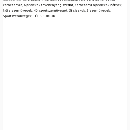
Mik a visszaküldés feltételei?
karácsonyra
,
Ajándékok tevékenység szerint
,
Karácsonyi ajándékok nőknek
,
Női síszemüvegek
,
Női sportszemüvegek
,
Sí sisakok
,
Síszemüvegek
,
Sportszemüvegek
,
TÉLI SPORTOK