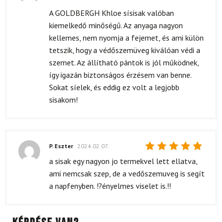
Értékelés:
5
/ 5
A GOLDBERGH Khloe sísisak valóban
kiemelkedő minőségű. Az anyaga nagyon
kellemes, nem nyomja a fejemet, és ami külön
tetszik, hogy a védőszemüveg kiválóan védi a
szemet. Az állítható pántok is jól működnek,
így igazán biztonságos érzésem van benne.
Sokat síelek, és eddig ez volt a legjobb
sisakom!
P. Eszter
2024.02.07.
Értékelés:
a sisak egy nagyon jo termekvel lett ellatva,
5
/ 5
ami nemcsak szep, de a vedőszemuveg is segít
a napfenyben. !?ényelmes viselet is.!!