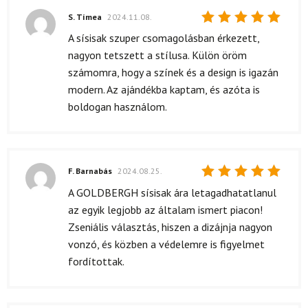
S. Tímea
2024.11.08.
Értékelés:
A sísisak szuper csomagolásban érkezett,
5
/ 5
nagyon tetszett a stílusa. Külön öröm
számomra, hogy a színek és a design is igazán
modern. Az ajándékba kaptam, és azóta is
boldogan használom.
F. Barnabás
2024.08.25.
Értékelés:
A GOLDBERGH sísisak ára letagadhatatlanul
5
/ 5
az egyik legjobb az általam ismert piacon!
Zseniális választás, hiszen a dizájnja nagyon
vonzó, és közben a védelemre is figyelmet
fordítottak.