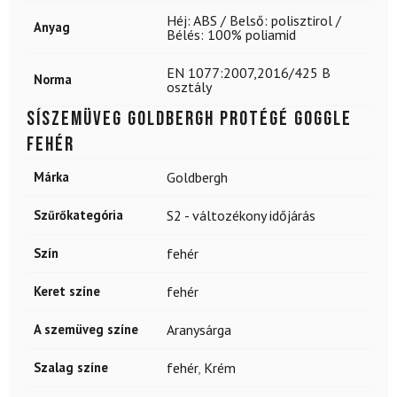
Héj: ABS / Belső: polisztirol /
Anyag
Bélés: 100% poliamid
EN 1077:2007,2016/425 B
Norma
osztály
Síszemüveg GOLDBERGH Protégé Goggle
fehér
Márka
Goldbergh
Szűrőkategória
S2 - változékony időjárás
Szín
fehér
Keret színe
fehér
A szemüveg színe
Aranysárga
Szalag színe
fehér
,
Krém