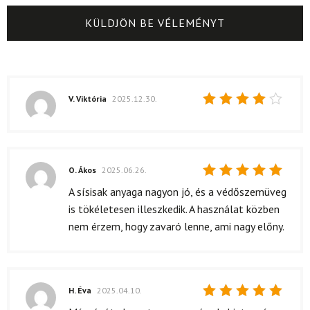
V. Viktória
2025.12.30.
Értékelés:
4
/ 5
O. Ákos
2025.06.26.
Értékelés:
A sísisak anyaga nagyon jó, és a védőszemüveg
5
/ 5
is tökéletesen illeszkedik. A használat közben
nem érzem, hogy zavaró lenne, ami nagy előny.
H. Éva
2025.04.10.
Értékelés: