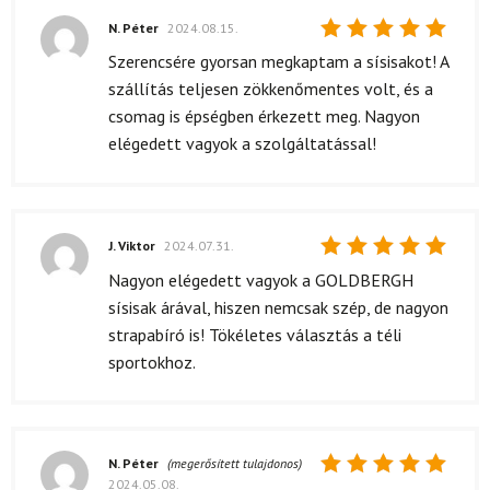
N. Péter
2024.08.15.
Értékelés:
Szerencsére gyorsan megkaptam a sísisakot! A
5
/ 5
szállítás teljesen zökkenőmentes volt, és a
csomag is épségben érkezett meg. Nagyon
elégedett vagyok a szolgáltatással!
J. Viktor
2024.07.31.
Értékelés:
Nagyon elégedett vagyok a GOLDBERGH
5
/ 5
sísisak árával, hiszen nemcsak szép, de nagyon
strapabíró is! Tökéletes választás a téli
sportokhoz.
N. Péter
(megerősített tulajdonos)
2024.05.08.