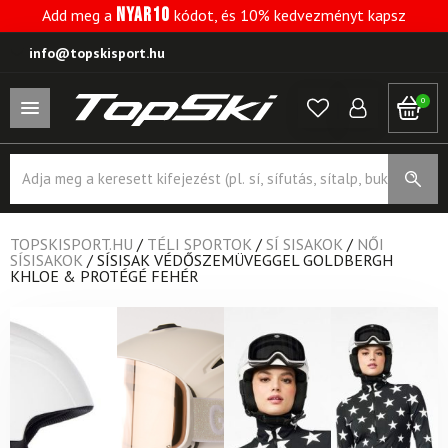
NYAR10
Add meg a
kódot, és 10% kedvezményt kapsz
info@topskisport.hu
0
Products
search
TOPSKISPORT.HU
/
TÉLI SPORTOK
/
SÍ SISAKOK
/
NŐI
SÍSISAKOK
/
SÍSISAK VÉDŐSZEMÜVEGGEL GOLDBERGH
KHLOE & PROTÉGÉ FEHÉR