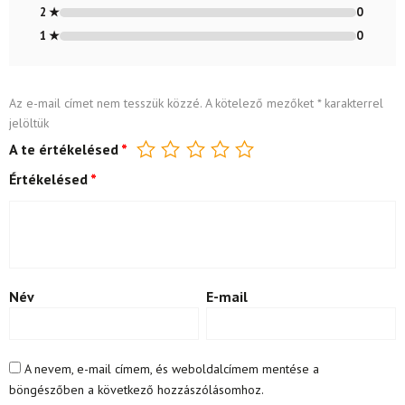
2 ★
0
1 ★
0
Az e-mail címet nem tesszük közzé.
A kötelező mezőket
*
karakterrel
jelöltük
A te értékelésed
*
Értékelésed
*
Név
E-mail
A nevem, e-mail címem, és weboldalcímem mentése a
böngészőben a következő hozzászólásomhoz.