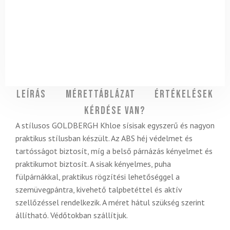
Leírás
Mérettáblázat
Értékelések
Kérdése van?
A stílusos GOLDBERGH Khloe sísisak egyszerű és nagyon
praktikus stílusban készült. Az ABS héj védelmet és
tartósságot biztosít, míg a belső párnázás kényelmet és
praktikumot biztosít. A sisak kényelmes, puha
fülpárnákkal, praktikus rögzítési lehetőséggel a
szemüvegpántra, kivehető talpbetéttel és aktív
szellőzéssel rendelkezik. A méret hátul szükség szerint
állítható. Védőtokban szállítjuk.