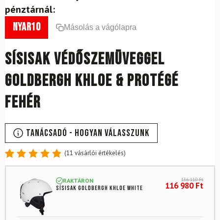
pénztárnál:
nyar10
Másolás a vágólapra
Sísisak védőszemüveggel
GOLDBERGH Khloe & Protégé
Fehér
Tanácsadó - Hogyan válasszunk
(
11
vásárlói értékelés)
Értékelés
11
4.91
az
136 110
Ft
RAKTÁRON
5-ből,
116 980
Ft
Sísisak GOLDBERGH Khloe White
értékelés
alapján