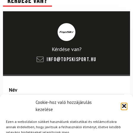
Kérdése van?
Kérdése van?
info@topskisport.hu
Név
Cookie-hoz való hozzájárulás
kezelése
E-mail
Ezen a weboldalon sütiket használunk statisztikai és reklámcélokra
annak érdekében, hogy javítsuk a felhasználói élményt, illetve később
releváns hirdetéseket jelenítsünk meg.