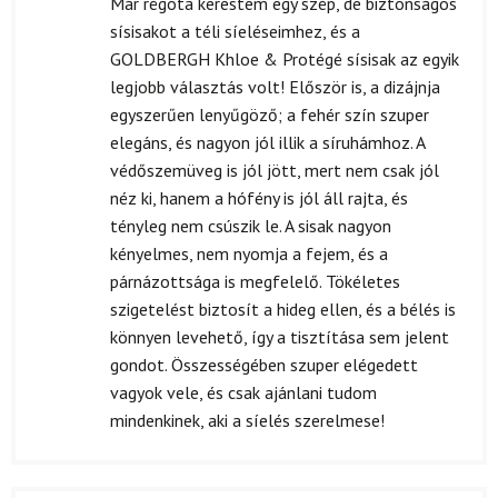
Már régóta kerestem egy szép, de biztonságos
5
/ 5
sísisakot a téli síeléseimhez, és a
GOLDBERGH Khloe & Protégé sísisak az egyik
legjobb választás volt! Először is, a dizájnja
egyszerűen lenyűgöző; a fehér szín szuper
elegáns, és nagyon jól illik a síruhámhoz. A
védőszemüveg is jól jött, mert nem csak jól
néz ki, hanem a hófény is jól áll rajta, és
tényleg nem csúszik le. A sisak nagyon
kényelmes, nem nyomja a fejem, és a
párnázottsága is megfelelő. Tökéletes
szigetelést biztosít a hideg ellen, és a bélés is
könnyen levehető, így a tisztítása sem jelent
gondot. Összességében szuper elégedett
vagyok vele, és csak ajánlani tudom
mindenkinek, aki a síelés szerelmese!