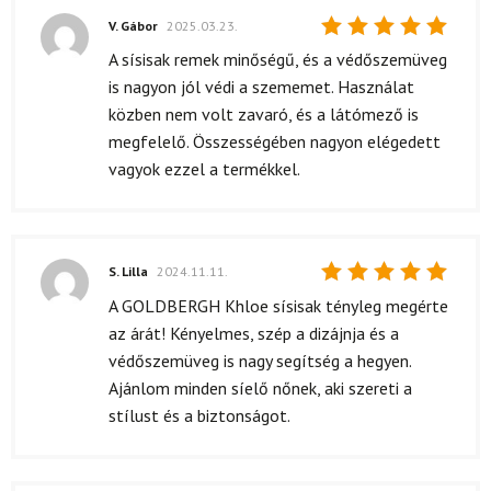
V. Gábor
2025.03.23.
Értékelés:
A sísisak remek minőségű, és a védőszemüveg
5
/ 5
is nagyon jól védi a szememet. Használat
közben nem volt zavaró, és a látómező is
megfelelő. Összességében nagyon elégedett
vagyok ezzel a termékkel.
S. Lilla
2024.11.11.
Értékelés:
A GOLDBERGH Khloe sísisak tényleg megérte
5
/ 5
az árát! Kényelmes, szép a dizájnja és a
védőszemüveg is nagy segítség a hegyen.
Ajánlom minden síelő nőnek, aki szereti a
stílust és a biztonságot.