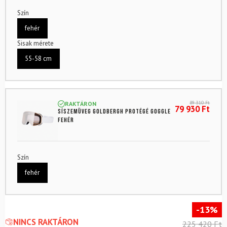
Szín
fehér
Sisak mérete
55-58 cm
89 310
Ft
RAKTÁRON
79 930
Ft
Síszemüveg GOLDBERGH Protégé Goggle
fehér
Szín
fehér
-13%
NINCS RAKTÁRON
225 420
Ft