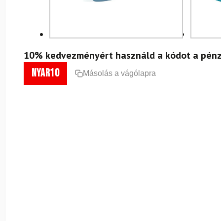
10% kedvezményért használd a kódot a pénz
nyar10
Másolás a vágólapra