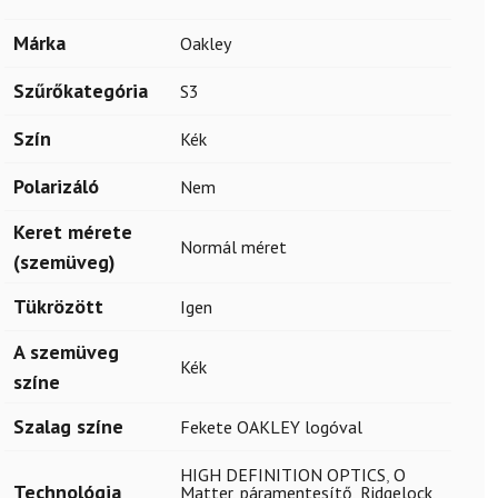
Márka
Oakley
Szűrőkategória
S3
Szín
Kék
Polarizáló
Nem
Keret mérete
Normál méret
(szemüveg)
Tükrözött
Igen
A szemüveg
Kék
színe
Szalag színe
Fekete OAKLEY logóval
HIGH DEFINITION OPTICS
,
O
Technológia
Matter
,
páramentesítő
,
Ridgelock
,