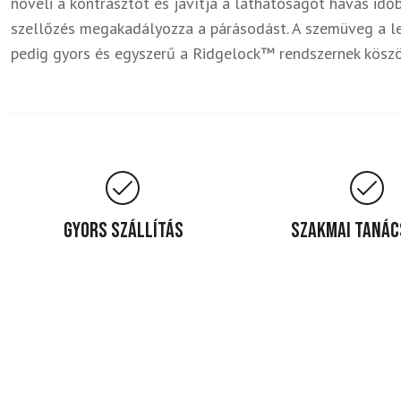
növeli a kontrasztot és javítja a láthatóságot havas idő
szellőzés megakadályozza a párásodást. A szemüveg a leg
pedig gyors és egyszerű a Ridgelock™ rendszernek kösz
Gyors szállítás
Szakmai taná