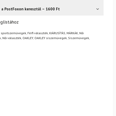
s a PostFoxon keresztül – 1600 Ft
? Semmi gond – a terméket egyszerűen visszaküldheti 14
glistához
.
Mik a visszaküldés feltételei?
fi sportszemüvegek
,
Férfi választék
,
KIÁRUSÍTÁS
,
MÁRKÁK
,
Női
k
,
Női választék
,
OAKLEY
,
OAKLEY síszemüvegek
,
Síszemüvegek
,