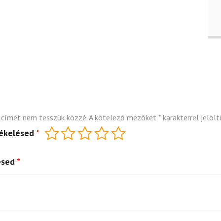
 címet nem tesszük közzé.
A kötelező mezőket
*
karakterrel jelölt
tékelésed
*
ésed
*