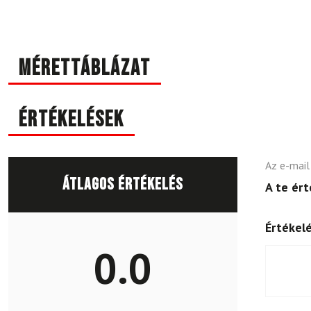
Mérettáblázat
Értékelések
Az e-mail
Átlagos értékelés
A te ér
Értékel
0.0