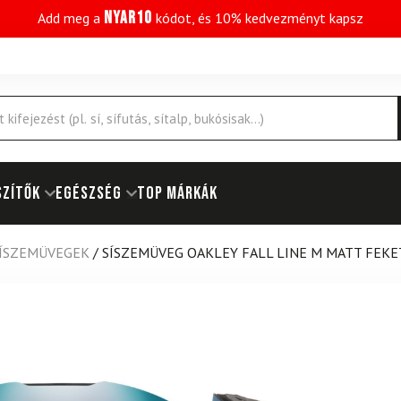
NYAR10
Add meg a
kódot, és 10% kedvezményt kapsz
SZÍTŐK
EGÉSZSÉG
Top márkák
SÍSZEMÜVEGEK
/
SÍSZEMÜVEG OAKLEY FALL LINE M MATT FEKE