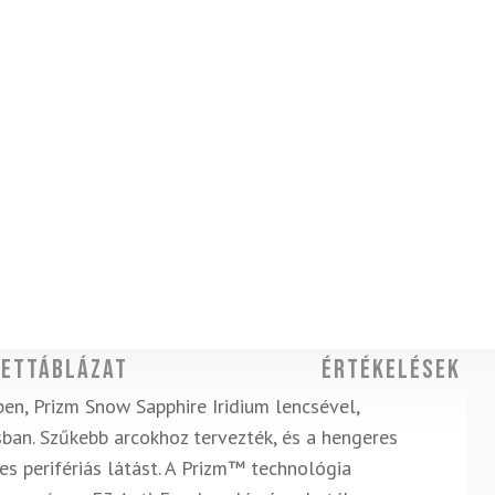
ettáblázat
Értékelések
en, Prizm Snow Sapphire Iridium lencsével,
ásban. Szűkebb arcokhoz tervezték, és a hengeres
es perifériás látást. A Prizm™ technológia