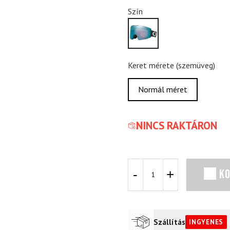
Szín
Keret mérete (szemüveg)
Normál méret
NINCS RAKTÁRON
Síszemüveg
K
OAKLEY
Fall
Line
M
matt
Szállítás
INGYENES
fekete