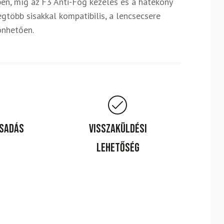
ben, míg az F3 Anti-Fog kezelés és a hatékony
több sisakkal kompatibilis, a lencsecsere
önhetően.
csadás
Visszaküldési
lehetőség