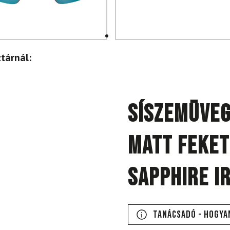
tárnál:
Síszemüveg
matt feket
Sapphire I
Tanácsadó - Hogya