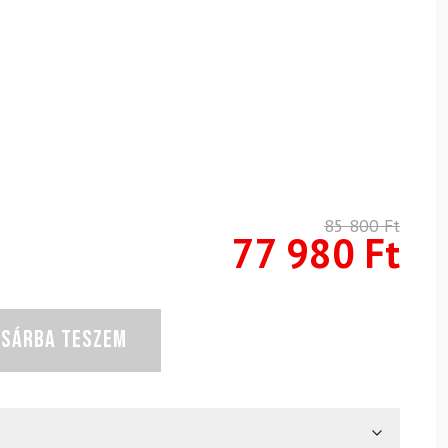
85 800
Ft
77 980
Ft
OSÁRBA TESZEM