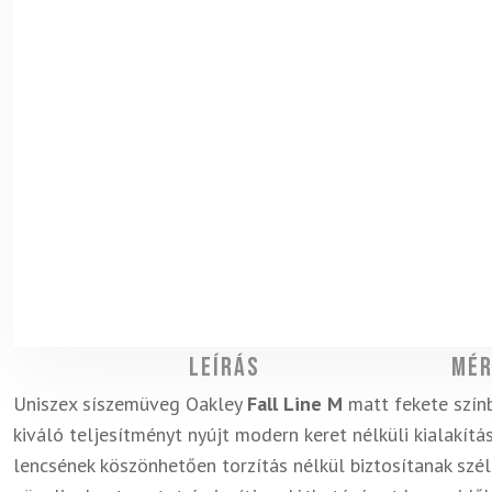
Leírás
Mér
Uniszex síszemüveg Oakley
Fall Line M
matt fekete színb
kiváló teljesítményt nyújt modern keret nélküli kialakít
lencsének köszönhetően torzítás nélkül biztosítanak szél