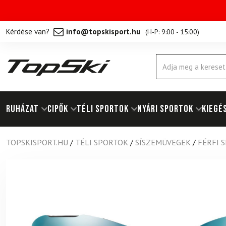
Kérdése van?
info@topskisport.hu
(
H-P: 9:00 - 15:00
)
Products
search
RUHÁZAT
Cipők
TÉLI SPORTOK
NYÁRI SPORTOK
KIEGÉ
TOPSKISPORT.HU
/
TÉLI SPORTOK
/
SÍSZEMÜVEGEK
/
FÉRFI 