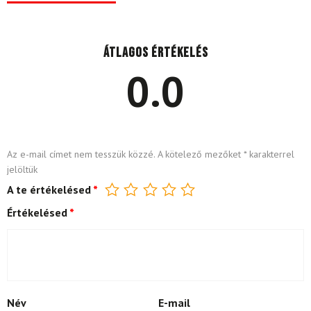
Átlagos értékelés
0.0
Az e-mail címet nem tesszük közzé.
A kötelező mezőket
*
karakterrel
jelöltük
A te értékelésed
*
Értékelésed
*
Név
E-mail