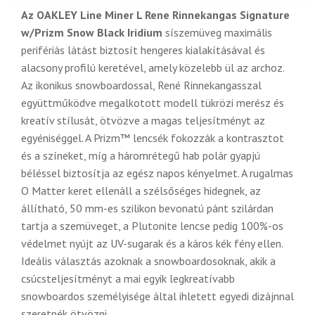
Az OAKLEY Line Miner L Rene Rinnekangas Signature
w/Prizm Snow Black Iridium
síszemüveg maximális
perifériás látást biztosít hengeres kialakításával és
alacsony profilú keretével, amely közelebb ül az archoz.
Az ikonikus snowboardossal, René Rinnekangasszal
együttműködve megalkotott modell tükrözi merész és
kreatív stílusát, ötvözve a magas teljesítményt az
egyéniséggel. A Prizm™ lencsék fokozzák a kontrasztot
és a színeket, míg a háromrétegű hab polár gyapjú
béléssel biztosítja az egész napos kényelmet. A rugalmas
O Matter keret ellenáll a szélsőséges hidegnek, az
állítható, 50 mm-es szilikon bevonatú pánt szilárdan
tartja a szemüveget, a Plutonite lencse pedig 100%-os
védelmet nyújt az UV-sugarak és a káros kék fény ellen.
Ideális választás azoknak a snowboardosoknak, akik a
csúcsteljesítményt a mai egyik legkreatívabb
snowboardos személyisége által ihletett egyedi dizájnnal
szeretnék ötvözni.