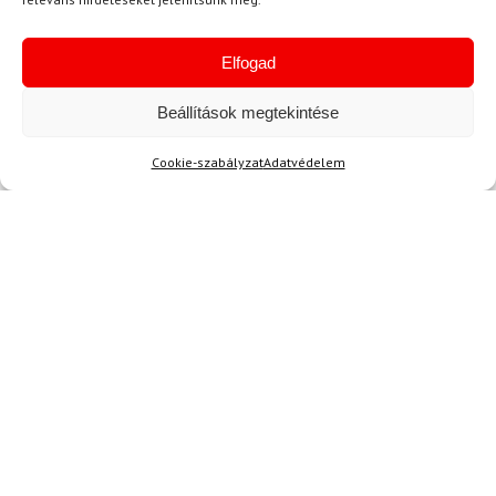
Aktuális hírek megtekintése
Elfogad
Beállítások megtekintése
Cookie-szabályzat
Adatvédelem
Akció
TERMÉKEK BEMUTATÁSA HASZNÁLAT KÖZBEN
SZERETNE ELSŐKÉNT ÉRTESÜLNI AZ
ÚJDONSÁGAINKRÓL?