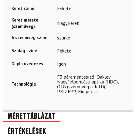
Keret színe
Fekete
Keret mérete
Nagy keret
(szemüveg)
A szemüveg színe
szürke
Szalag színe
Fekete
Dupla üvegezés
Igen
F3 páramentesítő
,
Oakley
Nagyfelbontású optika (HDO)
,
Technológia
OTG (szemüveg feletti)
,
PRIZM™
,
Ridgelock
Mérettáblázat
Értékelések