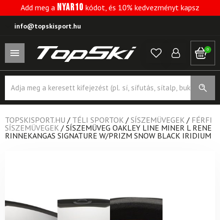
NYAR10
Add meg a
kódot, és 10% kedvezményt kapsz
info@topskisport.hu
0
Products
search
TOPSKISPORT.HU
/
TÉLI SPORTOK
/
SÍSZEMÜVEGEK
/
FÉRFI
SÍSZEMÜVEGEK
/
SÍSZEMÜVEG OAKLEY LINE MINER L RENE
RINNEKANGAS SIGNATURE W/PRIZM SNOW BLACK IRIDIUM