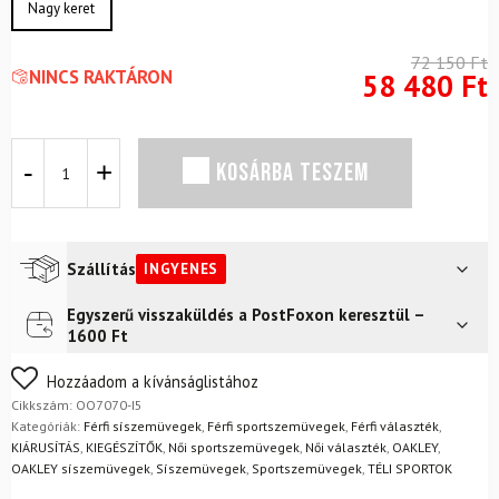
Nagy keret
72 150
Ft
NINCS RAKTÁRON
58 480
Ft
Síszemüveg
KOSÁRBA TESZEM
OAKLEY
Line
Miner
L
Rene
Szállítás
INGYENES
Rinnekangas
Signature
Egyszerű visszaküldés a PostFoxon keresztül –
Futár a címre
Ingyenes
w/Prizm
1600 Ft
Snow
FoxPost
Ingyenes
Black
Nem biztos a választásában? Semmi gond – a terméket
Hozzáadom a kívánságlistához
Iridium
egyszerűen visszaküldheti 14 napon belül, indoklás nélkül.
Cikkszám:
OO7070-I5
mennyiség
Mik a visszaküldés feltételei?
Kategóriák:
Férfi síszemüvegek
,
Férfi sportszemüvegek
,
Férfi választék
,
KIÁRUSÍTÁS
,
KIEGÉSZÍTŐK
,
Női sportszemüvegek
,
Női választék
,
OAKLEY
,
OAKLEY síszemüvegek
,
Síszemüvegek
,
Sportszemüvegek
,
TÉLI SPORTOK