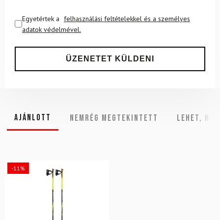
Egyetértek a
felhasználási feltételekkel és a személyes
adatok védelmével.
Ajánlott
NEMRÉG MEGTEKINTETT
Lehet, hog
-11%