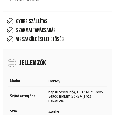
Gyors szállítás
Szakmai tanácsadás
Visszaküldési lehetőség
JELLEMZŐK
Márka
Oakley
napsütéses idő)
,
PRIZM™ Snow
Szűrőkategória
Black Iridium S3-S4 (erős
napsütés
Szín
szürke