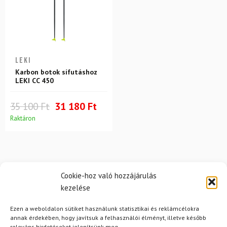
LEKI
Karbon botok sífutáshoz
LEKI CC 450
35 100 Ft
31 180 Ft
Raktáron
Cookie-hoz való hozzájárulás
kezelése
Hírek
Ezen a weboldalon sütiket használunk statisztikai és reklámcélokra
annak érdekében, hogy javítsuk a felhasználói élményt, illetve később
releváns hirdetéseket jelenítsünk meg.