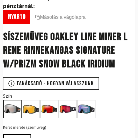
pénztárnál:
nyar10
Másolás a vágólapra
Síszemüveg OAKLEY Line Miner L
Rene Rinnekangas Signature
w/Prizm Snow Black Iridium
Tanácsadó - Hogyan válasszunk
Szín
Keret mérete (szemüveg)