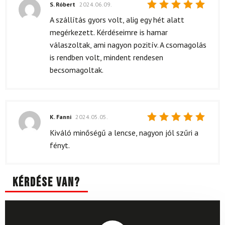
S. Róbert
2024.06.09.
Értékelés:
A szállítás gyors volt, alig egy hét alatt
5
/ 5
megérkezett. Kérdéseimre is hamar
válaszoltak, ami nagyon pozitív. A csomagolás
is rendben volt, mindent rendesen
becsomagoltak.
K. Fanni
2024.05.05.
Értékelés:
Kiváló minőségű a lencse, nagyon jól szűri a
5
/ 5
fényt.
Kérdése van?