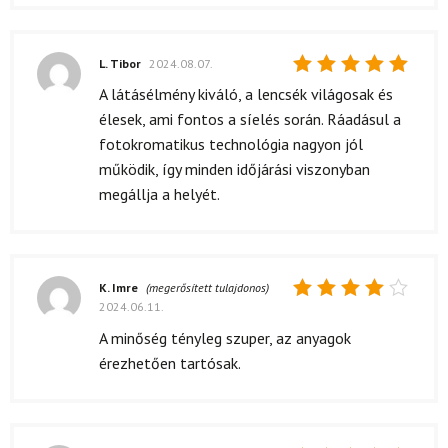
L. Tibor
2024.08.07.
Értékelés:
A látásélmény kiváló, a lencsék világosak és
5
/ 5
élesek, ami fontos a síelés során. Ráadásul a
fotokromatikus technológia nagyon jól
működik, így minden időjárási viszonyban
megállja a helyét.
K. Imre
(megerősített tulajdonos)
2024.06.11.
Értékelés:
4
/ 5
A minőség tényleg szuper, az anyagok
érezhetően tartósak.