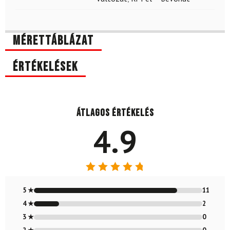
Mérettáblázat
Értékelések
Átlagos értékelés
4.9
Értékelés:
4.85
/ 5
5 ★
11
4 ★
2
3 ★
0