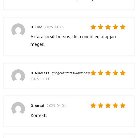
H. Ernő
2025.11.23.
Értékelés:
Az ára kicsit borsos, de a minőség alapján
5
/ 5
megéri.
O. Nikolett
(megerősített tulajdonos)
2025.11.11.
Értékelés:
5
/ 5
O. Antal
2025.04.01.
Értékelés:
Korrekt.
5
/ 5