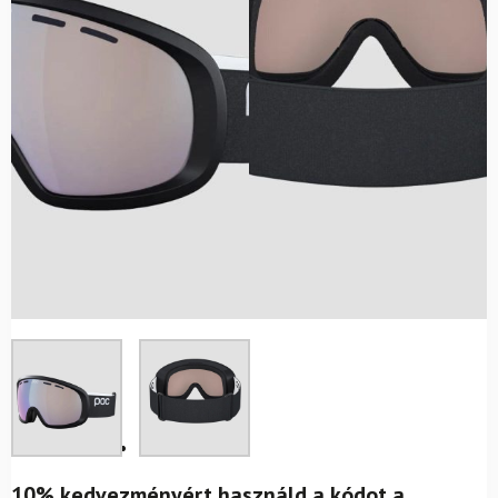
10% kedvezményért használd a kódot a