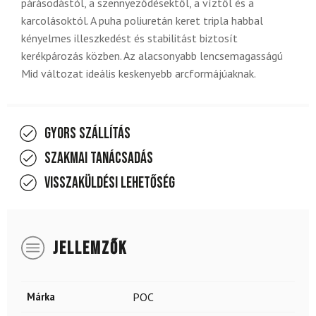
párásodástól, a szennyeződésektől, a víztől és a
karcolásoktól. A puha poliuretán keret tripla habbal
kényelmes illeszkedést és stabilitást biztosít
kerékpározás közben. Az alacsonyabb lencsemagasságú
Mid változat ideális keskenyebb arcformájúaknak.
Gyors szállítás
Szakmai tanácsadás
Visszaküldési lehetőség
JELLEMZŐK
Márka
POC