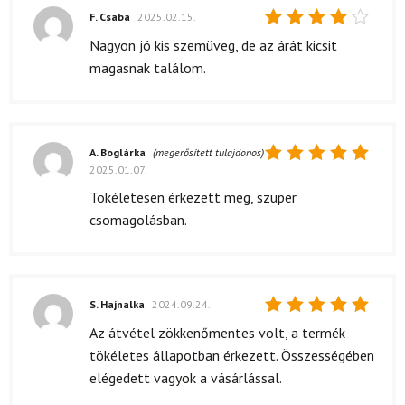
F. Csaba
2025.02.15.
Értékelés:
Nagyon jó kis szemüveg, de az árát kicsit
4
/ 5
magasnak találom.
A. Boglárka
(megerősített tulajdonos)
2025.01.07.
Értékelés:
5
/ 5
Tökéletesen érkezett meg, szuper
csomagolásban.
S. Hajnalka
2024.09.24.
Értékelés:
Az átvétel zökkenőmentes volt, a termék
5
/ 5
tökéletes állapotban érkezett. Összességében
elégedett vagyok a vásárlással.