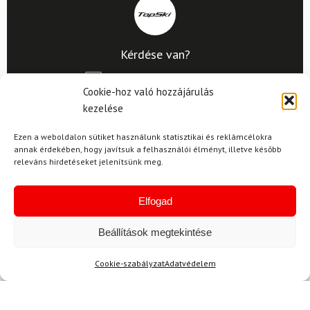
Kérdése van?
info@topskisport.hu
Cookie-hoz való hozzájárulás
kezelése
Ezen a weboldalon sütiket használunk statisztikai és reklámcélokra
Név
annak érdekében, hogy javítsuk a felhasználói élményt, illetve később
releváns hirdetéseket jelenítsünk meg.
Elfogad
E-mail
Beállítások megtekintése
Cookie-szabályzat
Adatvédelem
Az üzeneted