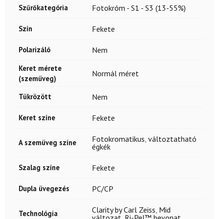
Szűrőkategória
Fotokróm - S1 - S3 (13-55%)
Szín
Fekete
Polarizáló
Nem
Keret mérete
Normál méret
(szemüveg)
Tükrözött
Nem
Keret színe
Fekete
Fotokromatikus
,
változtatható
A szemüveg színe
égkék
Szalag színe
Fekete
Dupla üvegezés
PC/CP
Clarity by Carl Zeiss
,
Mid
Technológia
változat
,
Ri-Pel™ bevonat