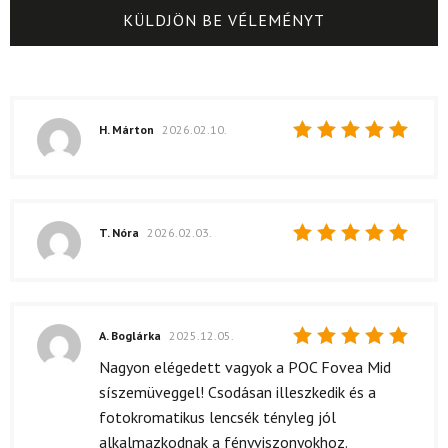
H. Márton
2026.02.10.
Értékelés:
5
/ 5
T. Nóra
2026.02.03.
Értékelés:
5
/ 5
A. Boglárka
2025.12.05.
Értékelés:
Nagyon elégedett vagyok a POC Fovea Mid
5
/ 5
síszemüveggel! Csodásan illeszkedik és a
fotokromatikus lencsék tényleg jól
alkalmazkodnak a fényviszonyokhoz.