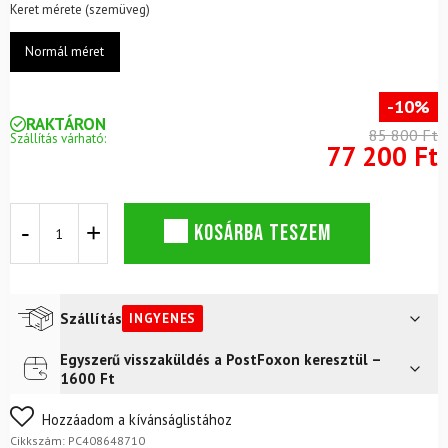
Keret mérete (szemüveg)
Normál méret
-10%
RAKTÁRON
85 800 Ft
Szállítás várható:
77 200 Ft
Síszemüveg
KOSÁRBA TESZEM
POC
Fovea
Mid
fotokromatikus
uránfekete
Szállítás
INGYENES
cserélhető
égkék
Egyszerű visszaküldés a PostFoxon keresztül –
Futár a címre
Ingyenes
mennyiség
1600 Ft
FoxPost
Ingyenes
Nem biztos a választásában? Semmi gond – a terméket
Hozzáadom a kívánságlistához
egyszerűen visszaküldheti 14 napon belül, indoklás nélkül.
Cikkszám:
PC408648710