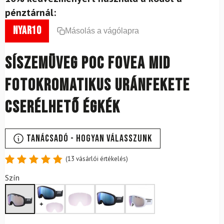
pénztárnál:
nyar10
Másolás a vágólapra
Síszemüveg POC Fovea Mid
fotokromatikus uránfekete
cserélhető égkék
Tanácsadó - Hogyan válasszunk
(
13
vásárlói értékelés)
Értékelés
13
Szín
4.85
az
5-ből,
értékelés
alapján