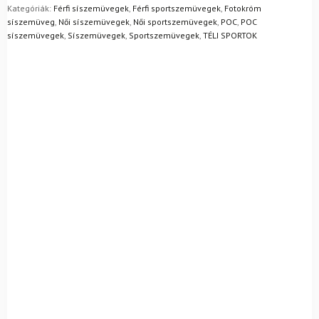
Mik a visszaküldés feltételei?
Kategóriák:
Férfi síszemüvegek
,
Férfi sportszemüvegek
,
Fotokróm
síszemüveg
,
Női síszemüvegek
,
Női sportszemüvegek
,
POC
,
POC
síszemüvegek
,
Síszemüvegek
,
Sportszemüvegek
,
TÉLI SPORTOK