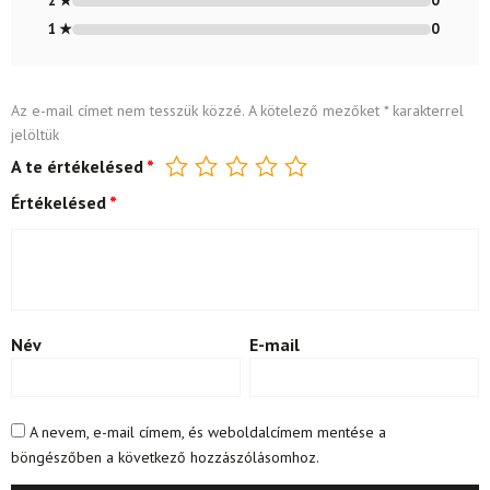
2 ★
0
1 ★
0
Az e-mail címet nem tesszük közzé.
A kötelező mezőket
*
karakterrel
jelöltük
A te értékelésed
*
Értékelésed
*
Név
E-mail
A nevem, e-mail címem, és weboldalcímem mentése a
böngészőben a következő hozzászólásomhoz.