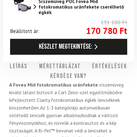
Síszemüveg POC Fovea Mid
fotokromatikus uránfekete cserélhető
égkék
191 100
Ft
170 780
Ft
Beállított ár:
Készlet megtekintése:
Leírás
Mérettáblázat
Értékelések
Kérdése van?
A Fovea Mid fotokromatikus uránfekete
síszemüveg
kiváló látást biztosít a Carl Zeiss-szel együttműködve
kifejlesztett Clarity fotokromatikus égkék lencséknek
köszönhetően. Az 1-3 kategóriájú automatikusan
sötétedő lencsék gyorsan alkalmazkodnak a változó
fényviszonyokhoz, és növelik a kontrasztot és a kép
tisztaságát. A Ri-Pel™ bevonat védi a lencséket a