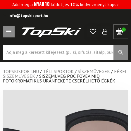
NYAR10
Add meg a
kódot, és 10% kedvezményt kapsz
info@topskisport.hu
0
Products
search
TOPSKISPORT.HU
/
TÉLI SPORTOK
/
SÍSZEMÜVEGEK
/
FÉRFI
SÍSZEMÜVEGEK
/
SÍSZEMÜVEG POC FOVEA MID
FOTOKROMATIKUS URÁNFEKETE CSERÉLHETŐ ÉGKÉK