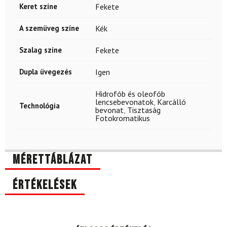
Keret színe
Fekete
A szemüveg színe
Kék
Szalag színe
Fekete
Dupla üvegezés
Igen
Hidrofób és oleofób
lencsebevonatok
,
Karcálló
Technológia
bevonat
,
Tisztaság
Fotokromatikus
Mérettáblázat
Értékelések