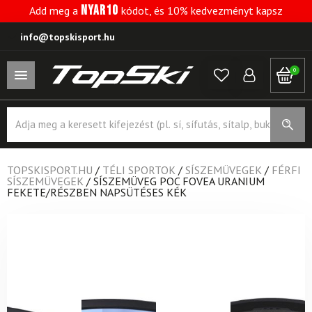
NYAR10
Add meg a
kódot, és 10% kedvezményt kapsz
info@topskisport.hu
0
Products
search
TOPSKISPORT.HU
/
TÉLI SPORTOK
/
SÍSZEMÜVEGEK
/
FÉRFI
SÍSZEMÜVEGEK
/
SÍSZEMÜVEG POC FOVEA URANIUM
FEKETE/RÉSZBEN NAPSÜTÉSES KÉK