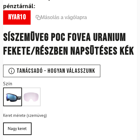
pénztárnál:
nyar10
Másolás a vágólapra
Síszemüveg POC Fovea Uranium
fekete/részben napsütéses kék
Tanácsadó - Hogyan válasszunk
Szín
Keret mérete (szemüveg)
Nagy keret