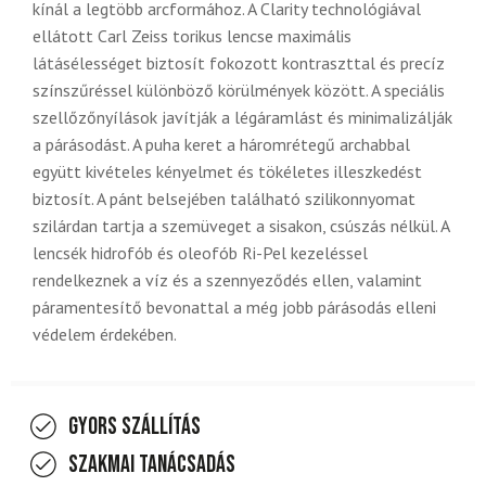
kínál a legtöbb arcformához. A Clarity technológiával
ellátott Carl Zeiss torikus lencse maximális
látásélességet biztosít fokozott kontraszttal és precíz
színszűréssel különböző körülmények között. A speciális
szellőzőnyílások javítják a légáramlást és minimalizálják
a párásodást. A puha keret a háromrétegű archabbal
együtt kivételes kényelmet és tökéletes illeszkedést
biztosít. A pánt belsejében található szilikonnyomat
szilárdan tartja a szemüveget a sisakon, csúszás nélkül. A
lencsék hidrofób és oleofób Ri-Pel kezeléssel
rendelkeznek a víz és a szennyeződés ellen, valamint
páramentesítő bevonattal a még jobb párásodás elleni
védelem érdekében.
Gyors szállítás
Szakmai tanácsadás