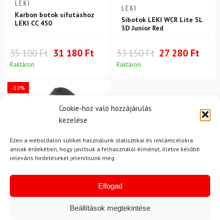
LEKI
LEKI
Karbon botok sífutáshoz
Síbotok LEKI WCR Lite SL
LEKI CC 450
3D Junior Red
35 100 Ft
31 180 Ft
33 150 Ft
27 280 Ft
Raktáron
Raktáron
-10%
Cookie-hoz való hozzájárulás
kezelése
Ezen a weboldalon sütiket használunk statisztikai és reklámcélokra
annak érdekében, hogy javítsuk a felhasználói élményt, illetve később
releváns hirdetéseket jelenítsünk meg.
Elfogad
M
DAINESE
Beállítások megtekintése
Könyökvédő DAINESE Pro