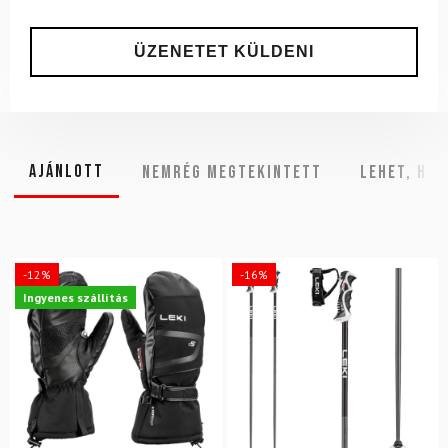
Ajánlott
NEMRÉG MEGTEKINTETT
Lehet, hog
-12%
-16%
Ingyenes szállítás