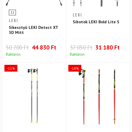
11
LEKI
LEKI
Síbotok LEKI Bold Lite S
Síkesztyű LEKI Detect XT
3D Mitt
50 700 Ft
44 830 Ft
37 050 Ft
31 180 Ft
Raktáron
Raktáron
-11%
-18%