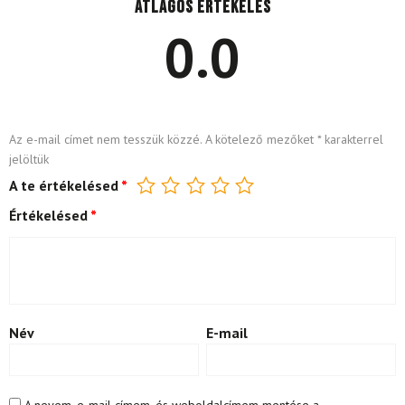
Átlagos értékelés
0.0
Az e-mail címet nem tesszük közzé.
A kötelező mezőket
*
karakterrel
jelöltük
A te értékelésed
*
Értékelésed
*
Név
E-mail
A nevem, e-mail címem, és weboldalcímem mentése a