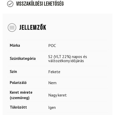
Visszaküldési lehetőség
JELLEMZŐK
Márka
POC
S2 (VLT 22%) napos és
Szűrőkategória
változékony időjárás
Szín
Fekete
Polarizáló
Nem
Keret mérete
Nagy keret
(szemüveg)
Tükrözött
Igen