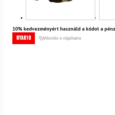
10% kedvezményért használd a kódot a pénz
nyar10
Másolás a vágólapra