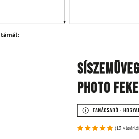
tárnál:
Síszemüve
Photo Feke
Tanácsadó - Hogya
(
13
vásárlói
Értékelés
13