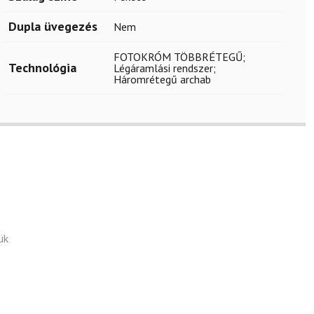
Dupla üvegezés
Nem
FOTOKRÓM TÖBBRÉTEGŰ;
Technológia
Légáramlási rendszer;
Háromrétegű archab
ük