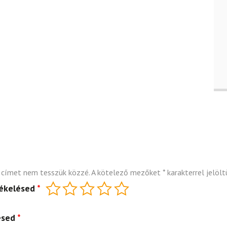
 címet nem tesszük közzé.
A kötelező mezőket
*
karakterrel jelölt
tékelésed
*
ésed
*