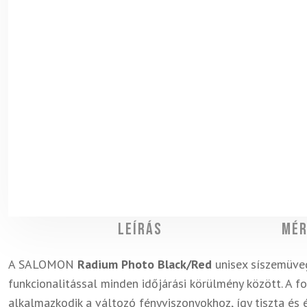
Leírás
Mér
A SALOMON
Radium Photo Black/Red
unisex síszemüveg
funkcionalitással minden időjárási körülmény között. A
alkalmazkodik a változó fényviszonyokhoz, így tiszta és é