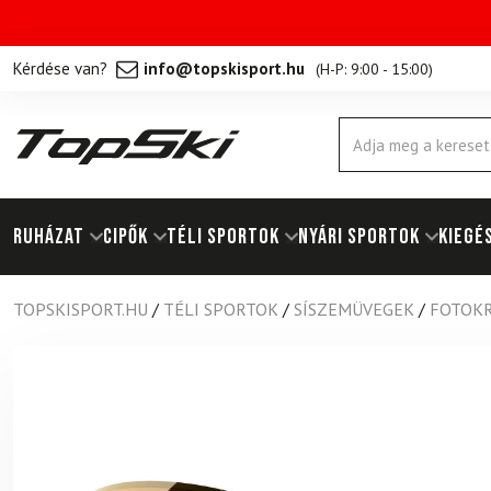
Kérdése van?
info@topskisport.hu
(
H-P: 9:00 - 15:00
)
Products
search
RUHÁZAT
Cipők
TÉLI SPORTOK
NYÁRI SPORTOK
KIEGÉ
TOPSKISPORT.HU
/
TÉLI SPORTOK
/
SÍSZEMÜVEGEK
/
FOTOKR