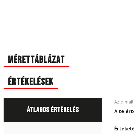
Mérettáblázat
Értékelések
Az e-mail
Átlagos értékelés
A te ér
Értékel