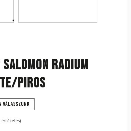
g SALOMON Radium
te/Piros
n válasszunk
 értékelés)