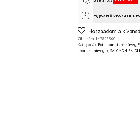
Egyszerű visszaküldé
Futár a címre
Ingyenes
FoxPost
Ingyenes
Nem biztos a választásában
Hozzáadom a kívánsá
napon belül, indoklás nélkül
Cikkszám:
L47892300
Kategóriák:
Fotokróm síszemüveg
,
F
sportszemüvegek
,
SALOMON
,
SALOM