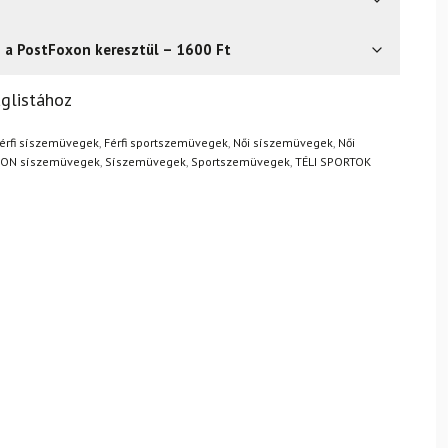
s a PostFoxon keresztül – 1600 Ft
? Semmi gond – a terméket egyszerűen visszaküldheti 14
glistához
.
Mik a visszaküldés feltételei?
érfi síszemüvegek
,
Férfi sportszemüvegek
,
Női síszemüvegek
,
Női
ON síszemüvegek
,
Síszemüvegek
,
Sportszemüvegek
,
TÉLI SPORTOK