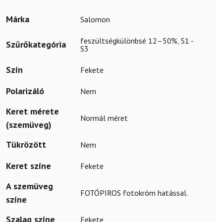
Márka
Salomon
feszültségkülönbsé 12–50%
,
S1 -
Szűrőkategória
S3
Szín
Fekete
Polarizáló
Nem
Keret mérete
Normál méret
(szemüveg)
Tükrözött
Nem
Keret színe
Fekete
A szemüveg
FOTÓPIROS fotokróm hatással.
színe
Szalag színe
Fekete