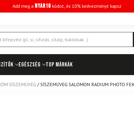
NYAR10
Add meg a
kódot, és 10% kedvezményt kapsz
SZÍTŐK
EGÉSZSÉG
Top márkák
ÓM SÍSZEMÜVEG
/
SÍSZEMÜVEG SALOMON RADIUM PHOTO FEK