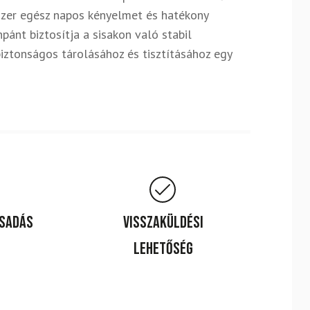
szer egész napos kényelmet és hatékony
pánt biztosítja a sisakon való stabil
biztonságos tárolásához és tisztításához egy
csadás
Visszaküldési
lehetőség