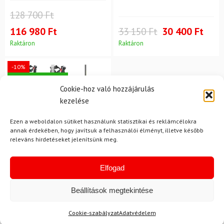
128 700 Ft
116 980 Ft
33 150 Ft
30 400 Ft
Raktáron
Raktáron
-10%
Ingyenes szállítás
Cookie-hoz való hozzájárulás
kezelése
Ezen a weboldalon sütiket használunk statisztikai és reklámcélokra
annak érdekében, hogy javítsuk a felhasználói élményt, illetve később
releváns hirdetéseket jelenítsünk meg.
Elfogad
LEKI
Síbotok LEKI Carbon 12
Beállítások megtekintése
3D
Cookie-szabályzat
Adatvédelem
54 600 Ft