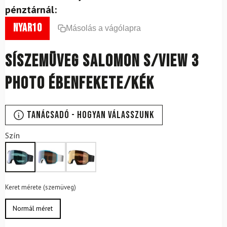
pénztárnál:
nyar10
Másolás a vágólapra
Síszemüveg SALOMON S/View 3
Photo Ébenfekete/Kék
Tanácsadó - Hogyan válasszunk
Szín
Keret mérete (szemüveg)
Normál méret