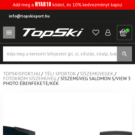
NYAR10
Add meg a
kódot, és 10% kedvezményt kapsz
info@topskisport.hu
0
Products
search
TOPSKISPORT.HU
/
TÉLI SPORTOK
/
SÍSZEMÜVEGEK
/
FOTOKRÓM SÍSZEMÜVEG
/
SÍSZEMÜVEG SALOMON S/VIEW 3
PHOTO ÉBENFEKETE/KÉK