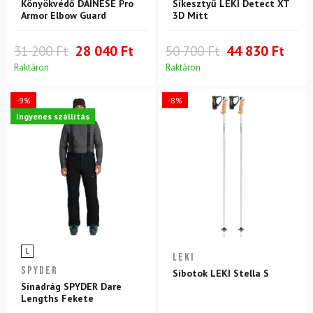
Könyökvédő DAINESE Pro
Síkesztyű LEKI Detect XT
Armor Elbow Guard
3D Mitt
31 200 Ft
28 040 Ft
50 700 Ft
44 830 Ft
Raktáron
Raktáron
-9%
-8%
Ingyenes szállítás
L
LEKI
SPYDER
Síbotok LEKI Stella S
Sínadrág SPYDER Dare
Lengths Fekete