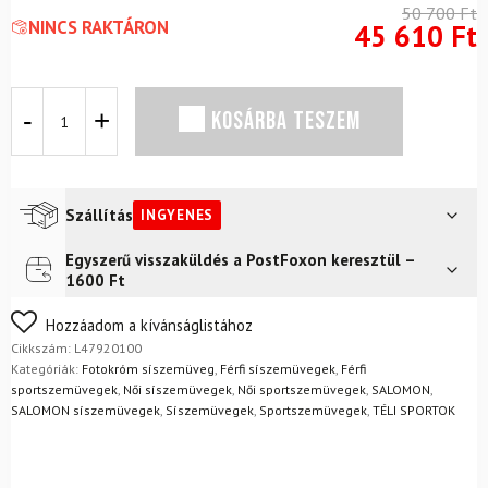
50 700
Ft
NINCS RAKTÁRON
45 610
Ft
Síszemüveg
KOSÁRBA TESZEM
SALOMON
S/View
3
Photo
Ébenfekete/Kék
Szállítás
INGYENES
mennyiség
Egyszerű visszaküldés a PostFoxon keresztül –
Futár a címre
Ingyenes
1600 Ft
FoxPost
Ingyenes
Nem biztos a választásában? Semmi gond – a terméket
Hozzáadom a kívánságlistához
egyszerűen visszaküldheti 14 napon belül, indoklás nélkül.
Cikkszám:
L47920100
Mik a visszaküldés feltételei?
Kategóriák:
Fotokróm síszemüveg
,
Férfi síszemüvegek
,
Férfi
sportszemüvegek
,
Női síszemüvegek
,
Női sportszemüvegek
,
SALOMON
,
SALOMON síszemüvegek
,
Síszemüvegek
,
Sportszemüvegek
,
TÉLI SPORTOK