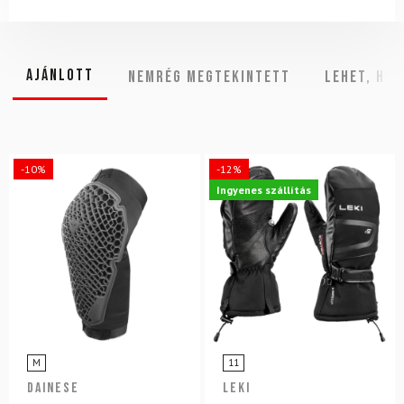
Ajánlott
NEMRÉG MEGTEKINTETT
Lehet, hog
-10%
-12%
Ingyenes szállítás
M
11
DAINESE
LEKI