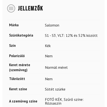
JELLEMZŐK
Márka
Salomon
Szűrőkategória
S1 - S3
,
VLT: 12% és 52% között
Szín
Kék
Polarizáló
Nem
Keret mérete
Normál méret
(szemüveg)
Tükrözött
Nem
Keret színe
Sötét szürke
FOTÓ KÉK
,
Szűrő színe:
A szemüveg színe
Rózsaszín