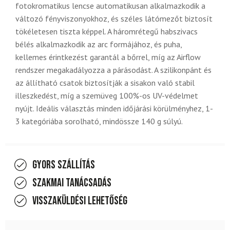
fotokromatikus lencse automatikusan alkalmazkodik a
változó fényviszonyokhoz, és széles látómezőt biztosít
tökéletesen tiszta képpel. A háromrétegű habszivacs
bélés alkalmazkodik az arc formájához, és puha,
kellemes érintkezést garantál a bőrrel, míg az Airflow
rendszer megakadályozza a párásodást. A szilikonpánt és
az állítható csatok biztosítják a sisakon való stabil
illeszkedést, míg a szemüveg 100%-os UV-védelmet
nyújt. Ideális választás minden időjárási körülményhez, 1-
3 kategóriába sorolható, mindössze 140 g súlyú.
Gyors szállítás
Szakmai tanácsadás
Visszaküldési lehetőség