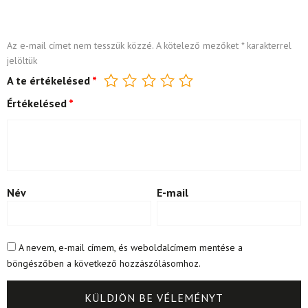
Az e-mail címet nem tesszük közzé.
A kötelező mezőket
*
karakterrel
jelöltük
A te értékelésed
*
Értékelésed
*
Név
E-mail
A nevem, e-mail címem, és weboldalcímem mentése a
böngészőben a következő hozzászólásomhoz.