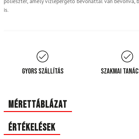
poliészter, amely vízlepergető bevonattal van bevonva, b
is.
Gyors szállítás
Szakmai taná
Mérettáblázat
Értékelések