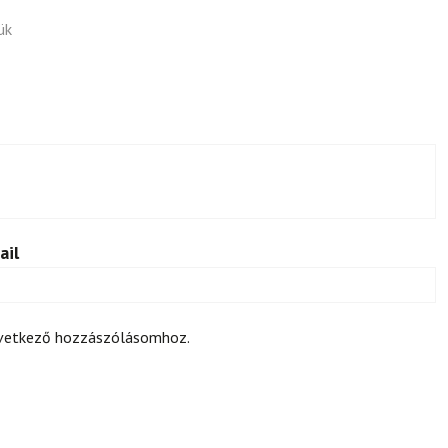
ük
ail
övetkező hozzászólásomhoz.