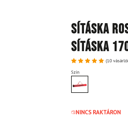
Sításka RO
Sításka 17
(
10
vásárlói
Értékelés
10
Szín
4.9
az 5-
ből,
értékelés
alapján
NINCS RAKTÁRON