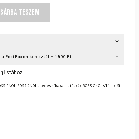
OSÁRBA TESZEM
s a PostFoxon keresztül – 1600 Ft
? Semmi gond – a terméket egyszerűen visszaküldheti 14
glistához
.
Mik a visszaküldés feltételei?
OSSIGNOL
,
ROSSIGNOL síléc és síbakancs táskák
,
ROSSIGNOL sílécek
,
Sí