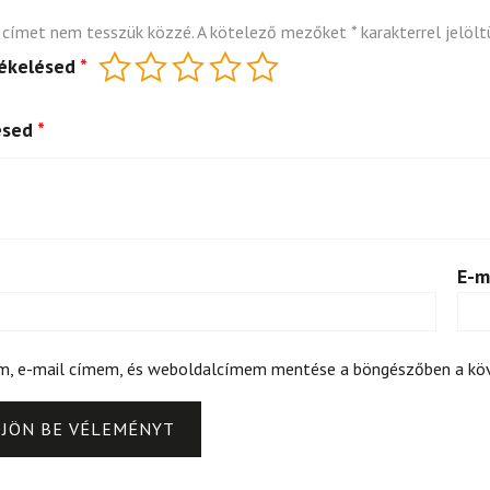
 címet nem tesszük közzé.
A kötelező mezőket
*
karakterrel jelölt
tékelésed
*
ésed
*
E-m
m, e-mail címem, és weboldalcímem mentése a böngészőben a k