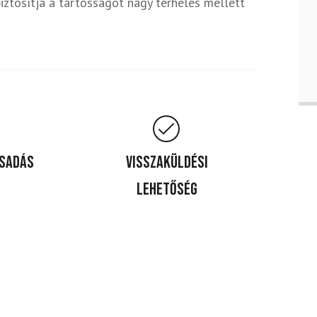
iztosítja a tartósságot nagy terhelés mellett
csadás
Visszaküldési
lehetőség