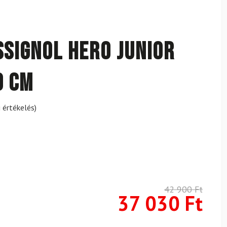
SSIGNOL Hero Junior
0 cm
 értékelés)
42 900
Ft
37 030
Ft