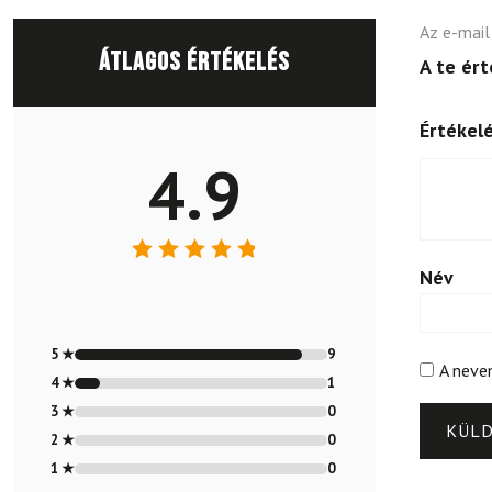
Az e-mail
Átlagos értékelés
A te ér
Értékel
4.9
Név
Értékelés:
4.9
/ 5
5 ★
9
A neve
4 ★
1
3 ★
0
2 ★
0
1 ★
0