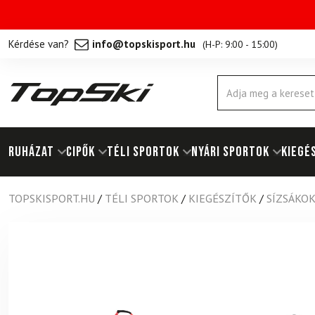
Kérdése van?
info@topskisport.hu
(
H-P: 9:00 - 15:00
)
Products
search
RUHÁZAT
Cipők
TÉLI SPORTOK
NYÁRI SPORTOK
KIEGÉ
TOPSKISPORT.HU
/
TÉLI SPORTOK
/
KIEGÉSZÍTŐK
/
SÍZSÁKO