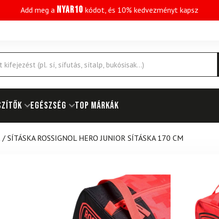
NYAR10
Add meg a
kódot, és 10% kedvezményt kapsz
SZÍTŐK
EGÉSZSÉG
Top márkák
K
/
SÍTÁSKA ROSSIGNOL HERO JUNIOR SÍTÁSKA 170 CM