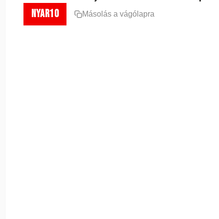
nyar10
Másolás a vágólapra