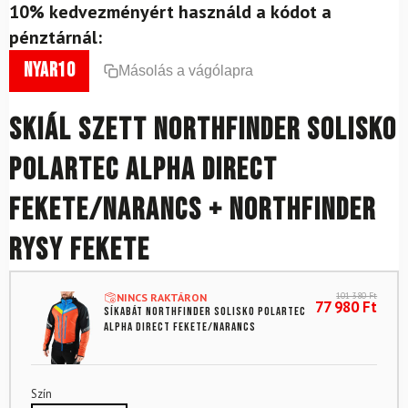
10% kedvezményért használd a kódot a
pénztárnál:
nyar10
Másolás a vágólapra
Skiál szett NORTHFINDER Solisko
Polartec Alpha Direct
fekete/narancs + NORTHFINDER
Rysy fekete
101 380
Ft
NINCS RAKTÁRON
77 980
Ft
Síkabát NORTHFINDER Solisko Polartec
Alpha direct Fekete/narancs
Szín