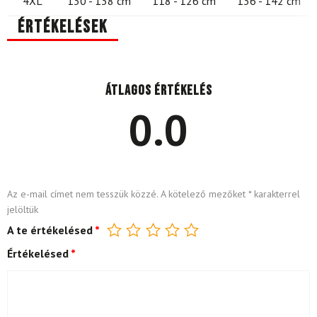
4XL
130 - 138 cm
118 - 126 cm
136 - 142 cm
Értékelések
Átlagos értékelés
0.0
Az e-mail címet nem tesszük közzé.
A kötelező mezőket
*
karakterrel
jelöltük
A te értékelésed
*
Értékelésed
*