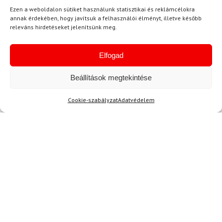
Ezen a weboldalon sütiket használunk statisztikai és reklámcélokra
annak érdekében, hogy javítsuk a felhasználói élményt, illetve később
releváns hirdetéseket jelenítsünk meg.
Egyetértek a
felhasználási feltételekkel és a személyes
Elfogad
adatok védelmével.
Beállítások megtekintése
Cookie-szabályzat
Adatvédelem
Ajánlott
NEMRÉG MEGTEKINTETT
Lehet, hog
Nem található termék.