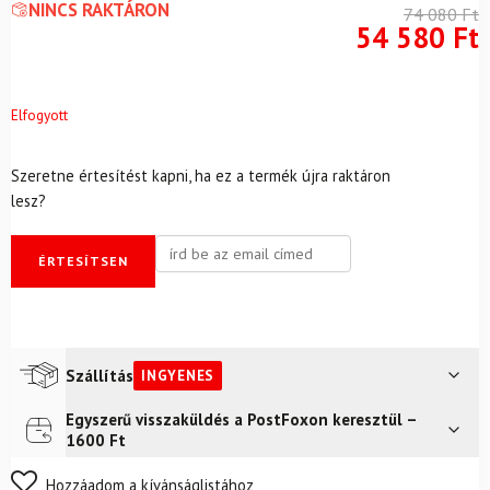
NINCS RAKTÁRON
74 080
Ft
54 580
Ft
Elfogyott
Szeretne értesítést kapni, ha ez a termék újra raktáron
lesz?
ÉRTESÍTSEN
Szállítás
INGYENES
Egyszerű visszaküldés a PostFoxon keresztül –
Futár a címre
Ingyenes
1600 Ft
FoxPost
Ingyenes
Nem biztos a választásában? Semmi gond – a terméket
Hozzáadom a kívánságlistához