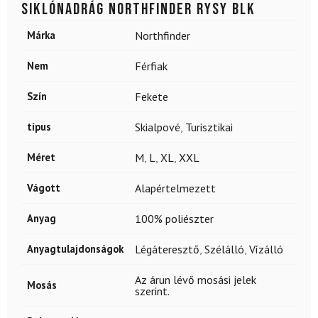
Siklónadrág NORTHFINDER Rysy Blk
Márka
Northfinder
Nem
Férfiak
Szín
Fekete
típus
Skialpové
,
Turisztikai
Méret
M
,
L
,
XL
,
XXL
Vágott
Alapértelmezett
Anyag
100% poliészter
Anyagtulajdonságok
Légáteresztő
,
Szélálló
,
Vízálló
Az árun lévő mosási jelek
Mosás
szerint.