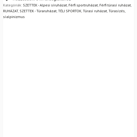
egyszerűen visszaküldheti 14 napon belül, indoklás nélkül.
Kategóriák:
SZETTEK - Alpesi síruházat
,
Férfi sportruházat
,
Férfi túrasí ruházat
,
Mik a visszaküldés feltételei?
RUHÁZAT
,
SZETTEK - Túraruházat
,
TÉLI SPORTOK
,
Túrasí ruházat
,
Túrasízés,
síalpinizmus