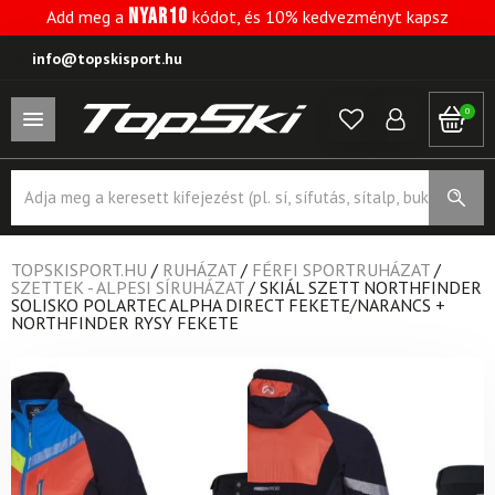
NYAR10
Add meg a
kódot, és 10% kedvezményt kapsz
info@topskisport.hu
0
Products
search
TOPSKISPORT.HU
/
RUHÁZAT
/
FÉRFI SPORTRUHÁZAT
/
SZETTEK - ALPESI SÍRUHÁZAT
/
SKIÁL SZETT NORTHFINDER
SOLISKO POLARTEC ALPHA DIRECT FEKETE/NARANCS +
NORTHFINDER RYSY FEKETE