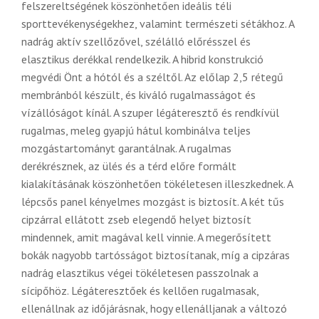
felszereltségének köszönhetően ideális téli
sporttevékenységekhez, valamint természeti sétákhoz. A
nadrág aktív szellőzővel, szélálló előrésszel és
elasztikus derékkal rendelkezik. A hibrid konstrukció
megvédi Önt a hótól és a széltől. Az előlap 2,5 rétegű
membránból készült, és kiváló rugalmasságot és
vízállóságot kínál. A szuper légáteresztő és rendkívül
rugalmas, meleg gyapjú hátul kombinálva teljes
mozgástartományt garantálnak. A rugalmas
derékrésznek, az ülés és a térd előre formált
kialakításának köszönhetően tökéletesen illeszkednek. A
lépcsős panel kényelmes mozgást is biztosít. A két tűs
cipzárral ellátott zseb elegendő helyet biztosít
mindennek, amit magával kell vinnie. A megerősített
bokák nagyobb tartósságot biztosítanak, míg a cipzáras
nadrág elasztikus végei tökéletesen passzolnak a
sícipőhöz. Légáteresztőek és kellően rugalmasak,
ellenállnak az időjárásnak, hogy ellenálljanak a változó