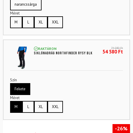
narancssárga
Méret
M
L
XL
XXL
74 080
Ft
RAKTÁRON
54 580
Ft
Siklónadrág NORTHFINDER Rysy Blk
Szín
Fekete
Méret
M
L
XL
XXL
-26%