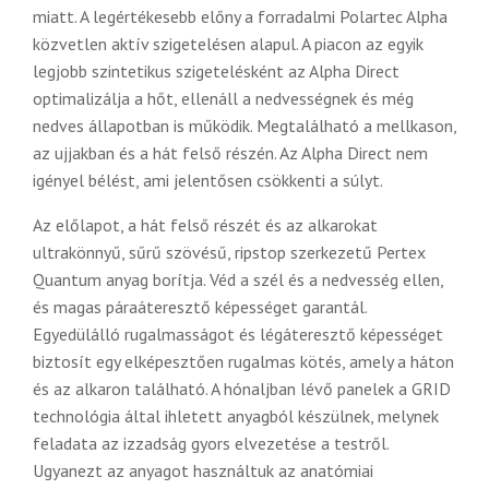
miatt. A legértékesebb előny a forradalmi Polartec Alpha
közvetlen aktív szigetelésen alapul. A piacon az egyik
legjobb szintetikus szigetelésként az Alpha Direct
optimalizálja a hőt, ellenáll a nedvességnek és még
nedves állapotban is működik. Megtalálható a mellkason,
az ujjakban és a hát felső részén. Az Alpha Direct nem
igényel bélést, ami jelentősen csökkenti a súlyt.
Az előlapot, a hát felső részét és az alkarokat
ultrakönnyű, sűrű szövésű, ripstop szerkezetű Pertex
Quantum anyag borítja. Véd a szél és a nedvesség ellen,
és magas páraáteresztő képességet garantál.
Egyedülálló rugalmasságot és légáteresztő képességet
biztosít egy elképesztően rugalmas kötés, amely a háton
és az alkaron található. A hónaljban lévő panelek a GRID
technológia által ihletett anyagból készülnek, melynek
feladata az izzadság gyors elvezetése a testről.
Ugyanezt az anyagot használtuk az anatómiai