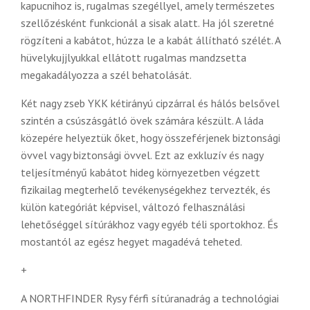
kapucnihoz is, rugalmas szegéllyel, amely természetes
szellőzésként funkcionál a sisak alatt. Ha jól szeretné
rögzíteni a kabátot, húzza le a kabát állítható szélét. A
hüvelykujjlyukkal ellátott rugalmas mandzsetta
megakadályozza a szél behatolását.
Két nagy zseb YKK kétirányú cipzárral és hálós belsővel
szintén a csúszásgátló övek számára készült. A láda
közepére helyeztük őket, hogy összeférjenek biztonsági
övvel vagy biztonsági övvel. Ezt az exkluzív és nagy
teljesítményű kabátot hideg környezetben végzett
fizikailag megterhelő tevékenységekhez tervezték, és
külön kategóriát képvisel, változó felhasználási
lehetőséggel sítúrákhoz vagy egyéb téli sportokhoz. És
mostantól az egész hegyet magadévá teheted.
+
A NORTHFINDER Rysy férfi sítúranadrág a technológiai