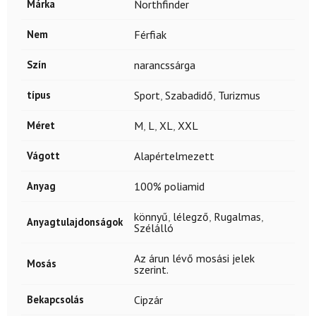
Márka
Northfinder
Nem
Férfiak
Szín
narancssárga
típus
Sport
,
Szabadidő
,
Turizmus
Méret
M
,
L
,
XL
,
XXL
Vágott
Alapértelmezett
Anyag
100% poliamid
könnyű
,
lélegző
,
Rugalmas
,
Anyagtulajdonságok
Szélálló
Az árun lévő mosási jelek
Mosás
szerint.
Bekapcsolás
Cipzár