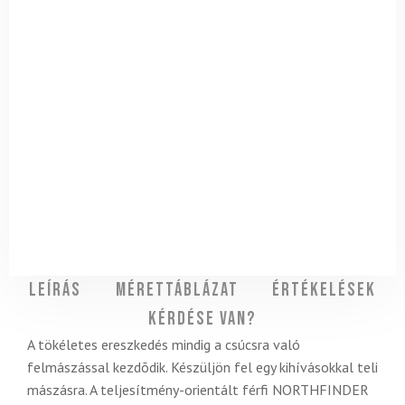
Leírás
Mérettáblázat
Értékelések
Kérdése van?
A tökéletes ereszkedés mindig a csúcsra való
felmászással kezdõdik. Készüljön fel egy kihívásokkal teli
mászásra. A teljesítmény-orientált férfi NORTHFINDER