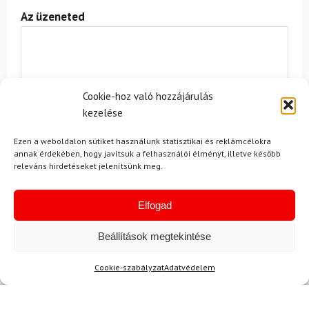
Az üzeneted
Cookie-hoz való hozzájárulás
kezelése
Egyetértek a
felhasználási feltételekkel és a személyes
Ezen a weboldalon sütiket használunk statisztikai és reklámcélokra
adatok védelmével.
annak érdekében, hogy javítsuk a felhasználói élményt, illetve később
releváns hirdetéseket jelenítsünk meg.
Elfogad
Beállítások megtekintése
Cookie-szabályzat
Adatvédelem
Ajánlott
NEMRÉG MEGTEKINTETT
Lehet, hog