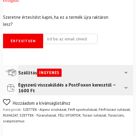
Elfogyott
Szeretne értesítést kapni, ha ez a termék újra raktáron
lesz?
ÉRTESÍTSEN
Szállítás
INGYENES
Egyszerű visszaküldés a PostFoxon keresztül –
Futár a címre
Ingyenes
1600 Ft
FoxPost
Ingyenes
Nem biztos a választásában? Semmi gond – a terméket
Hozzáadom a kívánságlistához
egyszerűen visszaküldheti 14 napon belül, indoklás nélkül.
Kategóriák:
SZETTEK - Alpesi síruházat
,
Férfi sportruházat
,
Férfi túrasí ruházat
,
Mik a visszaküldés feltételei?
RUHÁZAT
,
SZETTEK - Túraruházat
,
TÉLI SPORTOK
,
Túrasí ruházat
,
Túrasízés,
síalpinizmus