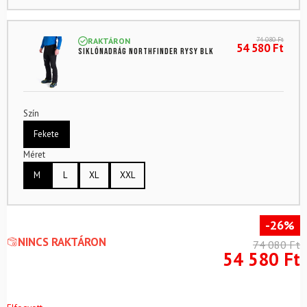
74 080
Ft
RAKTÁRON
54 580
Ft
Siklónadrág NORTHFINDER Rysy Blk
Szín
Fekete
Méret
M
L
XL
XXL
-26%
NINCS RAKTÁRON
74 080
Ft
54 580
Ft