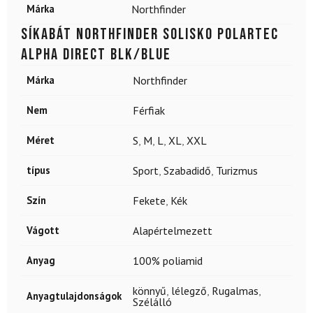
Márka
Northfinder
Síkabát NORTHFINDER Solisko Polartec
Alpha direct Blk/Blue
Márka
Northfinder
Nem
Férfiak
Méret
S
,
M
,
L
,
XL
,
XXL
típus
Sport
,
Szabadidő
,
Turizmus
Szín
Fekete
,
Kék
Vágott
Alapértelmezett
Anyag
100% poliamid
könnyű
,
lélegző
,
Rugalmas
,
Anyagtulajdonságok
Szélálló