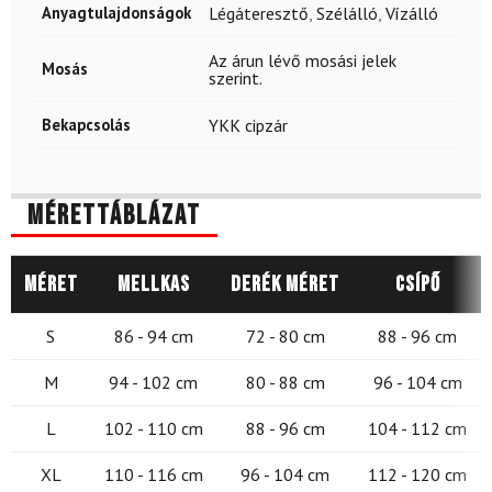
Anyagtulajdonságok
Légáteresztő
,
Szélálló
,
Vízálló
Az árun lévő mosási jelek
Mosás
szerint.
Bekapcsolás
YKK cipzár
Mérettáblázat
Méret
Mellkas
Derék méret
Csípő
S
86 - 94 cm
72 - 80 cm
88 - 96 cm
M
94 - 102 cm
80 - 88 cm
96 - 104 cm
L
102 - 110 cm
88 - 96 cm
104 - 112 cm
XL
110 - 116 cm
96 - 104 cm
112 - 120 cm