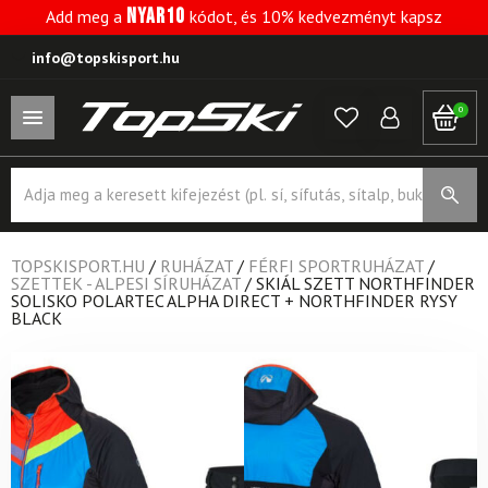
NYAR10
Add meg a
kódot, és 10% kedvezményt kapsz
info@topskisport.hu
0
Products
search
TOPSKISPORT.HU
/
RUHÁZAT
/
FÉRFI SPORTRUHÁZAT
/
SZETTEK - ALPESI SÍRUHÁZAT
/
SKIÁL SZETT NORTHFINDER
SOLISKO POLARTEC ALPHA DIRECT + NORTHFINDER RYSY
BLACK