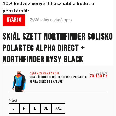
10% kedvezményért használd a kódot a
pénztárnál:
nyar10
Másolás a vágólapra
Skiál szett NORTHFINDER Solisko
Polartec Alpha Direct +
NORTHFINDER Rysy Black
101 380
Ft
NINCS RAKTÁRON
70 180
Ft
Síkabát NORTHFINDER Solisko Polartec
Alpha direct Blk/Blue
Méret
S
M
L
XL
XXL