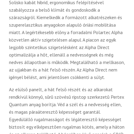
Solisko kabát hibrid, ergonomikus felépítésével
szabályozza a belsõ klímát és gondoskodik a
szárazságról. Kiemelkedik a formázott alkatrészeken és
szuperelasztikus anyagokon alapuló óriási mobilitása
miatt. A legértékesebb elõny a forradalmi Polartec Alpha
közvetlen aktív szigetelésen alapul. A piacon az egyik
legjobb szintetikus szigetelésként az Alpha Direct
optimalizálja a hõt, ellenáll a nedvességnek és még
nedves állapotban is mûködik. Megtalálható a mellkason,
az ujjakban és a hát felsõ részén. Az Alpha Direct nem
igényel bélést, ami jelentõsen csökkenti a súlyt.
Az elülsõ panelt, a hát felsõ részét és az alkarokat
rendkívül könnyû, sûrû szövésû ripstop szerkezetû Pertex
Quantum anyag borítja. Véd a szél és a nedvesség ellen,
és magas páraáteresztõ képességet garantál.
Egyedülálló rugalmasságot és légáteresztõ képességet
biztosít egy elképesztõen rugalmas kötés, amely a háton