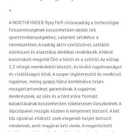
+
A NORTHFINDER Rysy férfi sítúranadrág a technológiai
felszereltségének köszönhetõen ideális téli
sporttevékenységekhez, valamint sétákhoz a
természetben. A nadrág aktív szellõzõvel, szélálló
elõrésszel és elasztikus derékkal rendelkezik. A hibrid
konstrukció megvédi Önt a hótól és a széltõl. Az elõlap
2,5 rétegû membránból készült, és kiváló rugalmasságot
és vízállóságot kínál. A szuper légáteresztõ és rendkívül
rugalmas, meleg gyapjú hátul kombinálva teljes
mozgástartományt garantálnak. A rugalmas
derékrésznek, az ülés és a térd elõre formált
kialakításának köszönhetõen tökéletesen illeszkednek. A
lépcsõpanel mozgás közben is kényelmet biztosít. A két
tûs cipzárral ellátott zseb elegendõ helyet biztosít
mindennek, amit magával kell vinnie. A megerõsített