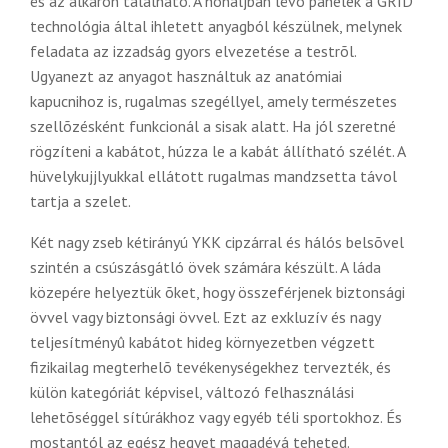
és az alkaron található. A hónaljban lévõ panelek a GRID
technológia által ihletett anyagból készülnek, melynek
feladata az izzadság gyors elvezetése a testrõl.
Ugyanezt az anyagot használtuk az anatómiai
kapucnihoz is, rugalmas szegéllyel, amely természetes
szellõzésként funkcionál a sisak alatt. Ha jól szeretné
rögzíteni a kabátot, húzza le a kabát állítható szélét. A
hüvelykujjlyukkal ellátott rugalmas mandzsetta távol
tartja a szelet.
Két nagy zseb kétirányú YKK cipzárral és hálós belsõvel
szintén a csúszásgátló övek számára készült. A láda
közepére helyeztük õket, hogy összeférjenek biztonsági
övvel vagy biztonsági övvel. Ezt az exkluzív és nagy
teljesítményû kabátot hideg környezetben végzett
fizikailag megterhelõ tevékenységekhez tervezték, és
külön kategóriát képvisel, változó felhasználási
lehetõséggel sítúrákhoz vagy egyéb téli sportokhoz. És
mostantól az egész hegyet magadévá teheted.