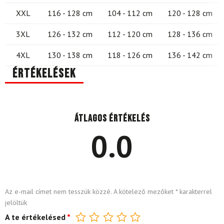
XXL
116 - 128 cm
104 - 112 cm
120 - 128 cm
3XL
126 - 132 cm
112 - 120 cm
128 - 136 cm
4XL
130 - 138 cm
118 - 126 cm
136 - 142 cm
Értékelések
Átlagos értékelés
0.0
Az e-mail címet nem tesszük közzé.
A kötelező mezőket
*
karakterrel
jelöltük
A te értékelésed
*