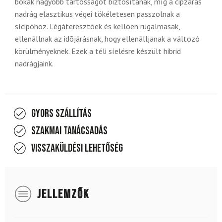
bokák nagyobb tartósságot biztosítanak, míg a cipzáras
nadrág elasztikus végei tökéletesen passzolnak a
sícipõhöz. Légáteresztõek és kellõen rugalmasak,
ellenállnak az idõjárásnak, hogy ellenálljanak a változó
körülményeknek. Ezek a téli síelésre készült hibrid
nadrágjaink.
Gyors szállítás
Szakmai tanácsadás
Visszaküldési lehetőség
JELLEMZŐK