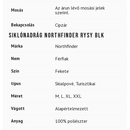
Az árun lévő mosási jelek
Mosás
szerint.
Bekapcsolás
Cipzár
Siklónadrág NORTHFINDER Rysy Blk
Márka
Northfinder
Nem
Férfiak
Szín
Fekete
típus
Skialpové
,
Turisztikai
Méret
M
,
L
,
XL
,
XXL
Vágott
Alapértelmezett
Anyag
100% poliészter