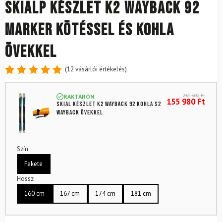
Skialp készlet K2 Wayback 92
Marker kötéssel és Kohla
övekkel
(
12
vásárlói értékelés)
Értékelés
12
4.83
az
261 300
Ft
RAKTÁRON
5-ből,
155 980
Ft
Skial készlet K2 Wayback 92 Kohla S2
értékelés
Wayback övekkel
alapján
Szín
Fekete
Hossz
160 cm
167 cm
174 cm
181 cm