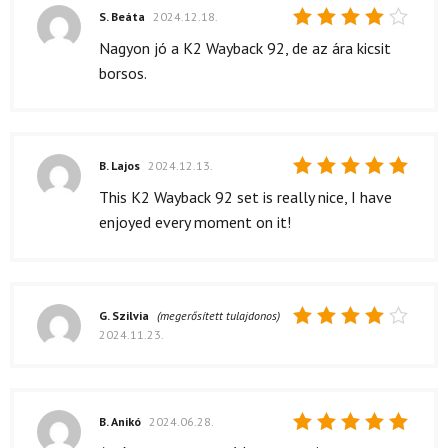
S. Beáta
2024.12.18.
Értékelés:
Nagyon jó a K2 Wayback 92, de az ára kicsit
4
/ 5
borsos.
B. Lajos
2024.12.13.
Értékelés:
This K2 Wayback 92 set is really nice, I have
5
/ 5
enjoyed every moment on it!
G. Szilvia
(megerősített tulajdonos)
2024.11.23.
Értékelés:
4
/ 5
B. Anikó
2024.06.28.
Értékelés: