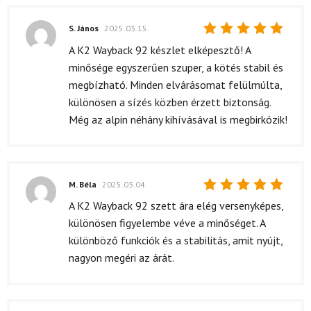
S. János
2025.03.15.
Értékelés:
A K2 Wayback 92 készlet elképesztő! A
5
/ 5
minősége egyszerűen szuper, a kötés stabil és
megbízható. Minden elvárásomat felülmúlta,
különösen a sízés közben érzett biztonság.
Még az alpin néhány kihívásával is megbirkózik!
M. Béla
2025.03.04.
Értékelés:
A K2 Wayback 92 szett ára elég versenyképes,
5
/ 5
különösen figyelembe véve a minőséget. A
különböző funkciók és a stabilitás, amit nyújt,
nagyon megéri az árát.