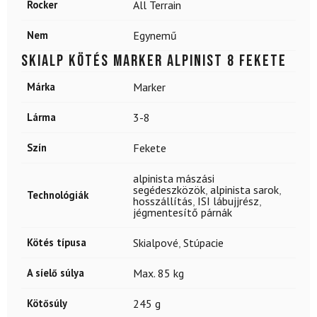
Rocker
All Terrain
Nem
Egynemű
Skialp kötés MARKER Alpinist 8 fekete
Márka
Marker
Lárma
3-8
Szín
Fekete
alpinista mászási
segédeszközök
,
alpinista sarok
,
Technológiák
hosszállítás
,
ISI lábujjrész
,
jégmentesítő párnák
Kötés típusa
Skialpové
,
Stúpacie
A síelő súlya
Max. 85 kg
Kötősúly
245 g