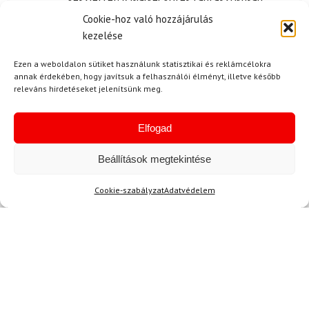
tartja a léceket, a Kohla övek pedig
Cookie-hoz való hozzájárulás
kényelmesek és strapabírók, szóval jól
kezelése
teljesítettek a hegyekben.
Ezen a weboldalon sütiket használunk statisztikai és reklámcélokra
annak érdekében, hogy javítsuk a felhasználói élményt, illetve később
releváns hirdetéseket jelenítsünk meg.
Kérdése van?
Elfogad
Beállítások megtekintése
Cookie-szabályzat
Adatvédelem
Kérdése van?
info@topskisport.hu