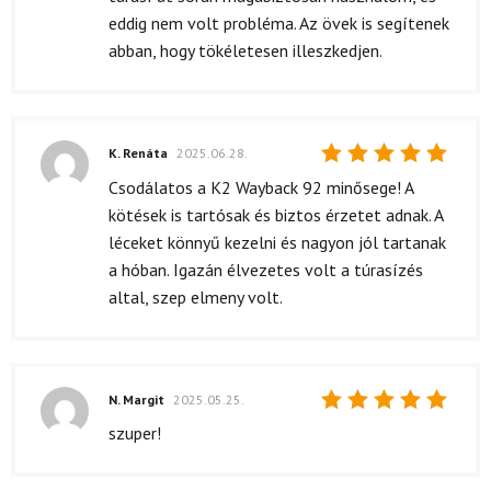
eddig nem volt probléma. Az övek is segítenek
abban, hogy tökéletesen illeszkedjen.
K. Renáta
2025.06.28.
Értékelés:
Csodálatos a K2 Wayback 92 minősege! A
5
/ 5
kötések is tartósak és biztos érzetet adnak. A
léceket könnyű kezelni és nagyon jól tartanak
a hóban. Igazán élvezetes volt a túrasízés
altal, szep elmeny volt.
N. Margit
2025.05.25.
Értékelés:
szuper!
5
/ 5