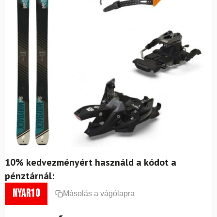
10% kedvezményért használd a kódot a
pénztárnál:
nyar10
Másolás a vágólapra