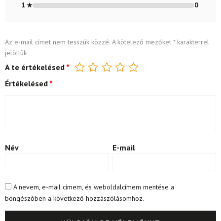
1 ★
0
Az e-mail címet nem tesszük közzé.
A kötelező mezőket
*
karakterrel
jelöltük
A te értékelésed
*
Értékelésed
*
Név
E-mail
A nevem, e-mail címem, és weboldalcímem mentése a
böngészőben a következő hozzászólásomhoz.