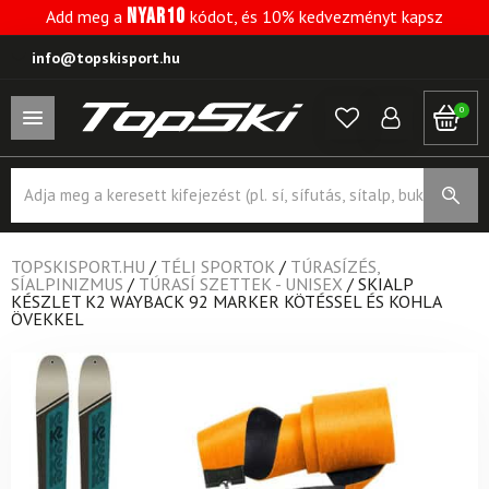
NYAR10
Add meg a
kódot, és 10% kedvezményt kapsz
info@topskisport.hu
0
Products
search
TOPSKISPORT.HU
/
TÉLI SPORTOK
/
TÚRASÍZÉS,
SÍALPINIZMUS
/
TÚRASÍ SZETTEK - UNISEX
/
SKIALP
KÉSZLET K2 WAYBACK 92 MARKER KÖTÉSSEL ÉS KOHLA
ÖVEKKEL