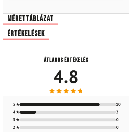
Mérettáblázat
Értékelések
Átlagos értékelés
4.8
Értékelés:
4.83
/ 5
5 ★
10
4 ★
2
3 ★
0
2 ★
0