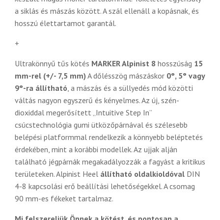
a siklás és mászás között. A szál ellenáll a kopásnak, és
hosszú élettartamot garantál.
+
Ultrakönnyű tűs kötés
MARKER Alpinist 8
hosszúság
15
mm-rel (+/- 7,5 mm)
A dőlésszög mászáskor
0°, 5° vagy
9°-ra állítható
, a mászás és a süllyedés mód közötti
váltás nagyon egyszerű és kényelmes. Az új, szén-
dioxiddal megerősített „Intuitive Step In”
csúcstechnológia gumi ütközőpárnával és szélesebb
belépési platformmal rendelkezik a könnyebb beléptetés
érdekében, mint a korábbi modellek. Az ujjak alján
található jégpárnák megakadályozzák a fagyást a kritikus
területeken. Alpinist Heel
állítható oldalkioldóval
DIN
4-8 kapcsolási erő beállítási lehetőségekkel. A csomag
90 mm-es fékeket tartalmaz.
Mi felszereljük Önnek a kötést, és pontosan a