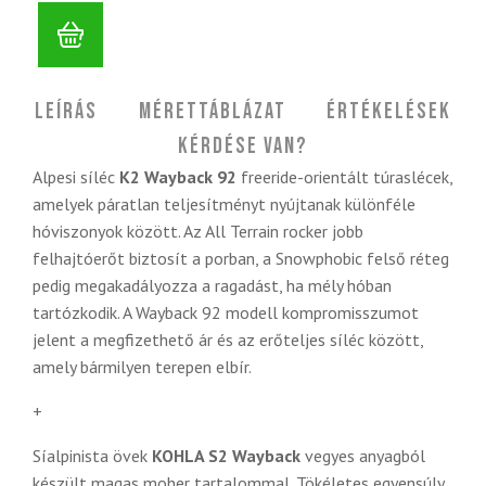
Leírás
Mérettáblázat
Értékelések
Kérdése van?
Alpesi síléc
K2 Wayback 92
freeride-orientált túraslécek,
amelyek páratlan teljesítményt nyújtanak különféle
hóviszonyok között. Az All Terrain rocker jobb
felhajtóerőt biztosít a porban, a Snowphobic felső réteg
pedig megakadályozza a ragadást, ha mély hóban
tartózkodik. A Wayback 92 modell kompromisszumot
jelent a megfizethető ár és az erőteljes síléc között,
amely bármilyen terepen elbír.
+
Síalpinista övek
KOHLA S2 Wayback
vegyes anyagból
készült magas moher tartalommal. Tökéletes egyensúly