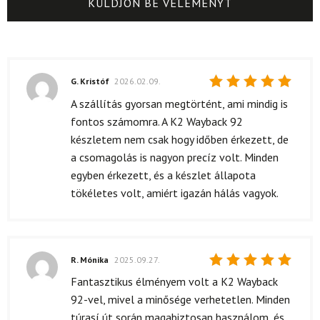
G. Kristóf
2026.02.09.
Értékelés:
A szállítás gyorsan megtörtént, ami mindig is
5
/ 5
fontos számomra. A K2 Wayback 92
készletem nem csak hogy időben érkezett, de
a csomagolás is nagyon precíz volt. Minden
egyben érkezett, és a készlet állapota
tökéletes volt, amiért igazán hálás vagyok.
R. Mónika
2025.09.27.
Értékelés:
Fantasztikus élményem volt a K2 Wayback
5
/ 5
92-vel, mivel a minősége verhetetlen. Minden
túrasí út során magabiztosan használom, és