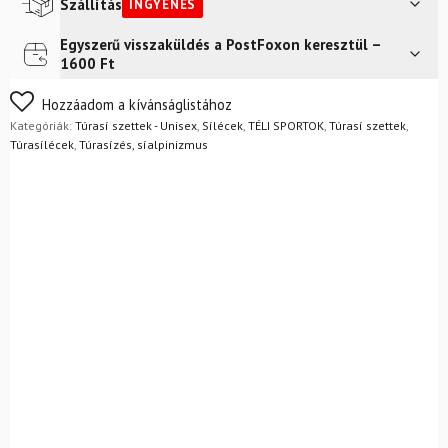
Marker
Szállítás
INGYENES
kötéssel
és
Egyszerű visszaküldés a PostFoxon keresztül –
Futár a címre
Ingyenes
Kohla
1600 Ft
övekkel
mennyiség
Nem biztos a választásában? Semmi gond – a terméket
Hozzáadom a kívánságlistához
egyszerűen visszaküldheti 14 napon belül, indoklás nélkül.
Kategóriák:
Túrasí szettek - Unisex
,
Sílécek
,
TÉLI SPORTOK
,
Túrasí szettek
,
Mik a visszaküldés feltételei?
Túrasílécek
,
Túrasízés, síalpinizmus