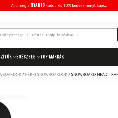
NYAR10
Add meg a
kódot, és 10% kedvezményt kapsz
SZÍTŐK
EGÉSZSÉG
Top márkák
WBOARDOK
/
FÉRFI SNOWBOARDOK
/
SNOWBOARD HEAD TRANS