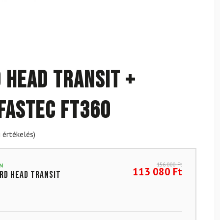
HEAD Transit +
 Fastec FT360
 értékelés)
156 000
Ft
N
113 080
Ft
rd HEAD Transit