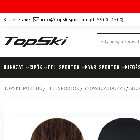
Kérdése van?
info@topskisport.hu
(
H-P: 9:00 - 15:00
)
Products
search
RUHÁZAT
Cipők
TÉLI SPORTOK
NYÁRI SPORTOK
KIEGÉ
TOPSKISPORT.HU
/
TÉLI SPORTOK
/
SNOWBOARDOZÁS
/
SNO