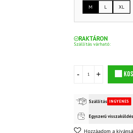
M
L
XL
RAKTÁRON
Szállítás várható:
Snowboard
KO
HEAD
Transit
+
Binding
SP
Szállítás
INGYENES
Fastec
FT360
mennyiség
Egyszerű visszaküldé
Futár a címre
Ingyenes
Nem biztos a választásában
Hozzáadom a kívánsá