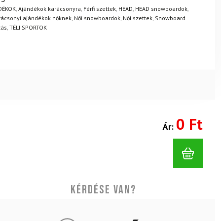
.
Mik a visszaküldés feltételei?
DÉKOK
,
Ajándékok karácsonyra
,
Férfi szettek
,
HEAD
,
HEAD snowboardok
,
rácsonyi ajándékok nőknek
,
Női snowboardok
,
Női szettek
,
Snowboard
zás
,
TÉLI SPORTOK
0 Ft
Ár:
Kérdése van?