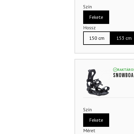
Szín
Fekete
Hossz
150 cm
153 cm
RAKTÁRO
Snowboar
Szín
Fekete
Méret