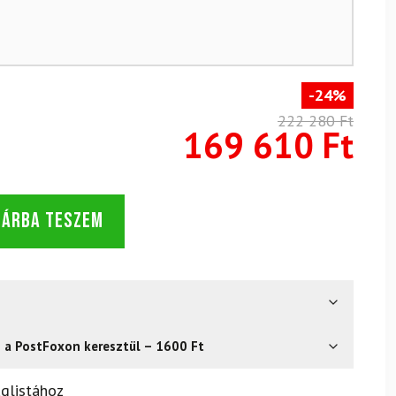
-24%
222 280 Ft
169 610 Ft
SÁRBA TESZEM
s a PostFoxon keresztül – 1600 Ft
? Semmi gond – a terméket egyszerűen visszaküldheti 14
glistához