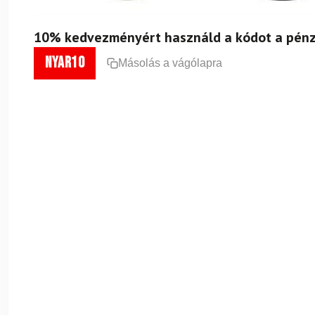
10% kedvezményért használd a kódot a pénz
nyar10
Másolás a vágólapra