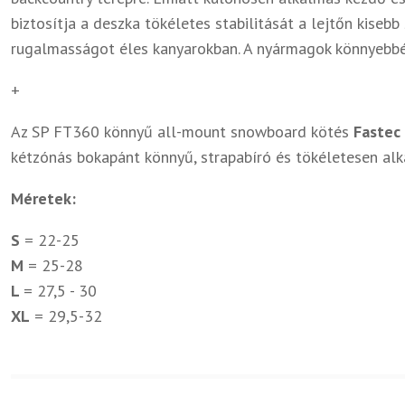
biztosítja a deszka tökéletes stabilitását a lejtőn kise
rugalmasságot éles kanyarokban. A nyármagok könnyebbé 
+
Az SP FT360 könnyű all-mount snowboard kötés
Fastec
kétzónás bokapánt könnyű, strapabíró és tökéletesen alk
Méretek:
S
= 22-25
M
= 25-28
L
= 27,5 - 30
XL
= 29,5-32