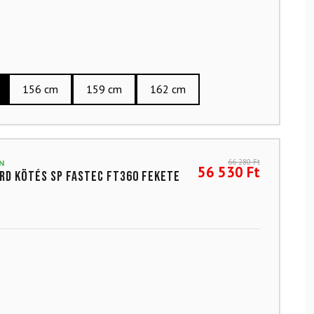
156 cm
159 cm
162 cm
66 280
Ft
N
56 530
Ft
d kötés SP Fastec FT360 Fekete