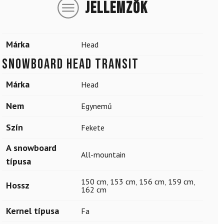
JELLEMZŐK
Márka
Head
Snowboard HEAD Transit
Márka
Head
Nem
Egynemű
Szín
Fekete
A snowboard
All-mountain
típusa
150 cm
,
153 cm
,
156 cm
,
159 cm
,
Hossz
162 cm
Kernel típusa
Fa