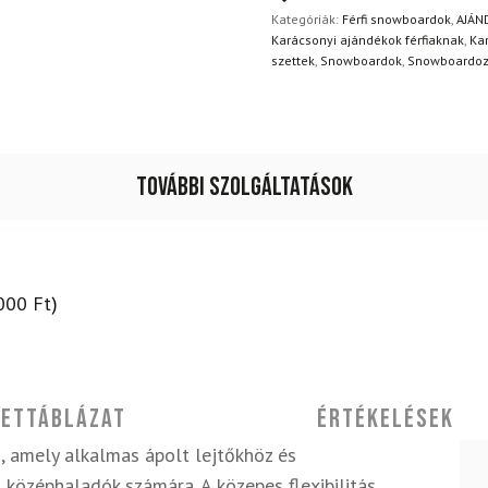
napon belül, indoklás nélkül
Kategóriák:
Férfi snowboardok
,
AJÁN
Karácsonyi ajándékok férfiaknak
,
Ka
szettek
,
Snowboardok
,
Snowboardo
További szolgáltatások
000
Ft
)
ettáblázat
Értékelések
 amely alkalmas ápolt lejtőkhöz és
 középhaladók számára. A közepes flexibilitás