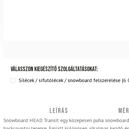
Válasszon kiegészítő szolgáltatásokat:
Sílécek / sífutólécek / snowboard felszerelése (
6 
Leírás
Mér
Snowboard HEAD Transit egy közepesen puha snowboard,
backcountry terepre. Emiatt különösen alkalmas kezdő és