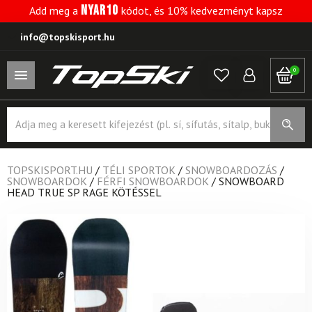
NYAR10
Add meg a
kódot, és 10% kedvezményt kapsz
info@topskisport.hu
0
Products
search
TOPSKISPORT.HU
/
TÉLI SPORTOK
/
SNOWBOARDOZÁS
/
SNOWBOARDOK
/
FÉRFI SNOWBOARDOK
/
SNOWBOARD
HEAD TRUE SP RAGE KÖTÉSSEL