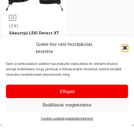
11
LEKI
Síkesztyű LEKI Detect XT
3D Mitt
Cookie-hoz való hozzájárulás
kezelése
50 700 Ft
44 830 Ft
Raktáron
Ezen a weboldalon sütiket használunk statisztikai és reklámcélokra
annak érdekében, hogy javítsuk a felhasználói élményt, illetve később
releváns hirdetéseket jelenítsünk meg.
Elfogad
Beállítások megtekintése
Hírek
Cookie-szabályzat
Adatvédelem