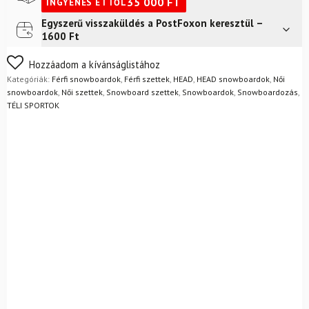
35 000
FT
INGYENES ETTŐL
Egyszerű visszaküldés a PostFoxon keresztül –
Futár a címre
2 400
Ft
1600 Ft
Nem biztos a választásában? Semmi gond – a terméket
Hozzáadom a kívánságlistához
egyszerűen visszaküldheti 14 napon belül, indoklás nélkül.
Kategóriák:
Férfi snowboardok
,
Férfi szettek
,
HEAD
,
HEAD snowboardok
,
Női
Mik a visszaküldés feltételei?
snowboardok
,
Női szettek
,
Snowboard szettek
,
Snowboardok
,
Snowboardozás
,
TÉLI SPORTOK