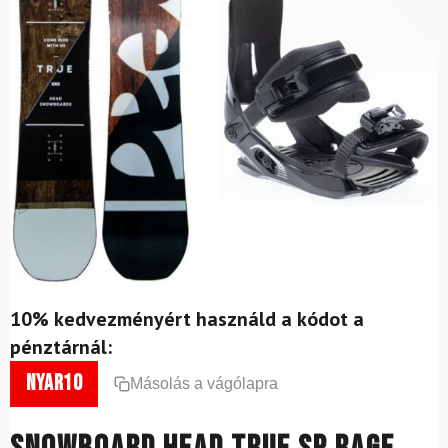
10% kedvezményért használd a kódot a
pénztárnál:
nyar10
Másolás a vágólapra