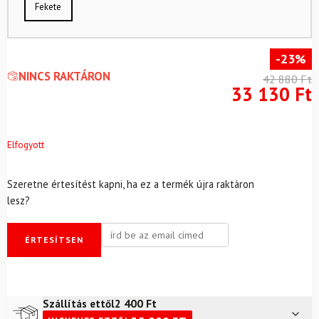
Fekete
-23%
NINCS RAKTÁRON
42 880
Ft
33 130
Ft
Elfogyott
Szeretne értesítést kapni, ha ez a termék újra raktáron
lesz?
ÉRTESÍTSEN
2 400
Ft
Szállítás ettől