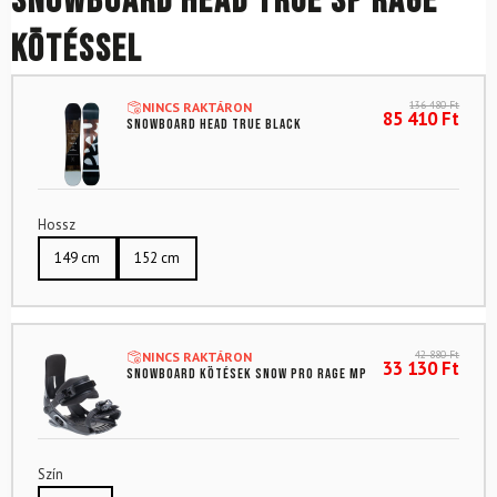
Snowboard HEAD True SP Rage
kötéssel
136 480
Ft
NINCS RAKTÁRON
85 410
Ft
Snowboard HEAD True Black
Hossz
149 cm
152 cm
42 880
Ft
NINCS RAKTÁRON
33 130
Ft
Snowboard kötések SNOW PRO Rage MP
Szín