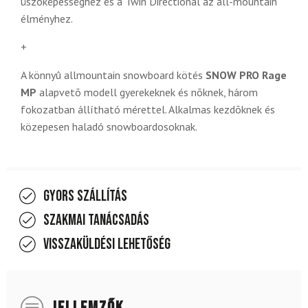
úszóképességhez és a Twin Directional az all-mountain
élményhez.
+
A könnyû allmountain snowboard kötés
SNOW PRO Rage
MP
alapvetõ modell gyerekeknek és nõknek, három
fokozatban állítható mérettel. Alkalmas kezdõknek és
közepesen haladó snowboardosoknak.
Gyors szállítás
Szakmai tanácsadás
Visszaküldési lehetőség