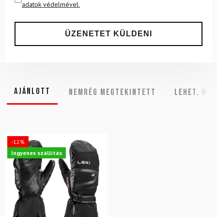
adatok védelmével.
Ajánlott
NEMRÉG MEGTEKINTETT
Lehet, hog
-12%
Ingyenes szállítás