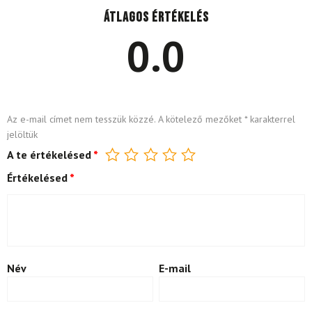
Átlagos értékelés
0.0
Az e-mail címet nem tesszük közzé.
A kötelező mezőket
*
karakterrel
jelöltük
A te értékelésed
*
Értékelésed
*
Név
E-mail