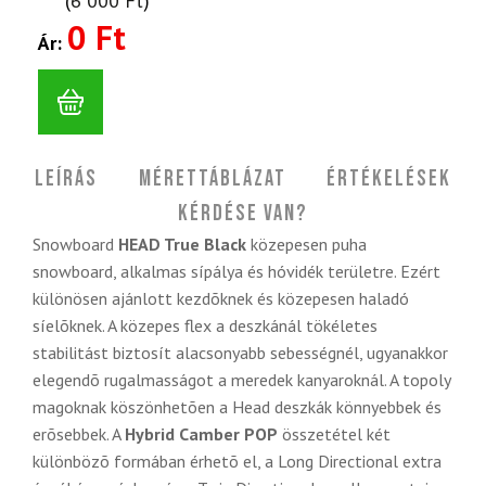
(
6 000
Ft
)
0 Ft
Ár:
Leírás
Mérettáblázat
Értékelések
Kérdése van?
Snowboard
HEAD True Black
közepesen puha
snowboard, alkalmas sípálya és hóvidék területre. Ezért
különösen ajánlott kezdõknek és közepesen haladó
síelõknek. A közepes flex a deszkánál tökéletes
stabilitást biztosít alacsonyabb sebességnél, ugyanakkor
elegendõ rugalmasságot a meredek kanyaroknál. A topoly
magoknak köszönhetõen a Head deszkák könnyebbek és
erõsebbek. A
Hybrid Camber POP
összetétel két
különbözõ formában érhetõ el, a Long Directional extra