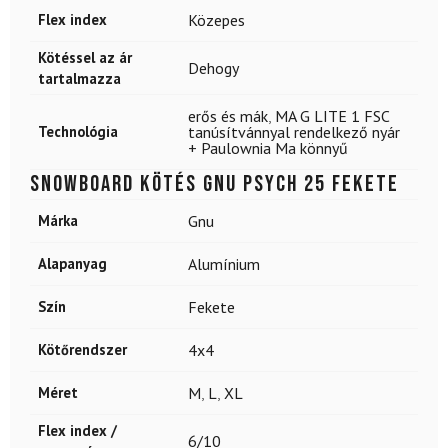
Flex index
Közepes
Kötéssel az ár
Dehogy
tartalmazza
erős és mák
,
MA G LITE 1 FSC
Technológia
tanúsítvánnyal rendelkező nyár
+ Paulownia Ma könnyű
Snowboard kötés GNU Psych 25 Fekete
Márka
Gnu
Alapanyag
Alumínium
Szín
Fekete
Kötőrendszer
4x4
Méret
M
,
L
,
XL
Flex index /
6/10