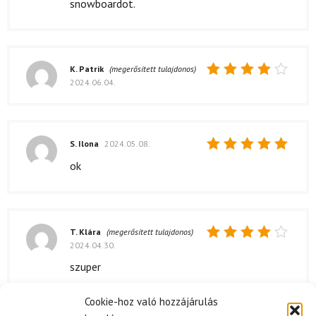
snowboardot.
K. Patrik
(megerősített tulajdonos)
2024.06.04.
Értékelés:
4
/ 5
S. Ilona
2024.05.08.
Értékelés:
ok
5
/ 5
T. Klára
(megerősített tulajdonos)
2024.04.30.
Értékelés:
4
/ 5
szuper
Cookie-hoz való hozzájárulás