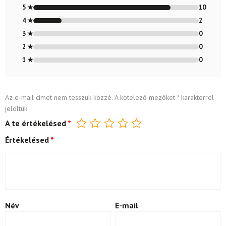
4.83
/ 5
5 ★
10
4 ★
2
3 ★
0
2 ★
0
1 ★
0
Az e-mail címet nem tesszük közzé.
A kötelező mezőket
*
karakterrel
jelöltük
A te értékelésed
*
Értékelésed
*
Név
E-mail