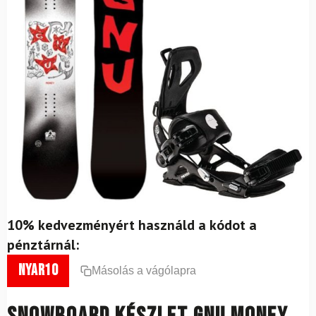
10% kedvezményért használd a kódot a
pénztárnál:
nyar10
Másolás a vágólapra