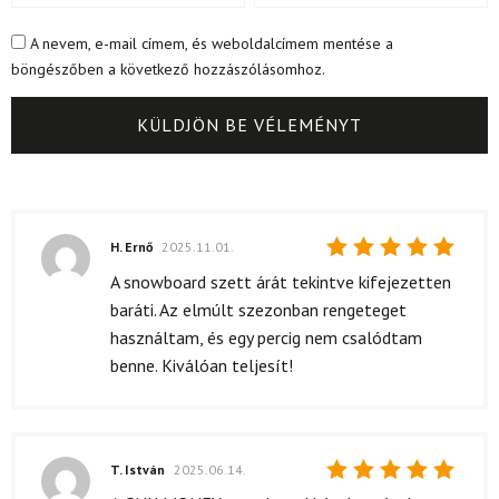
A nevem, e-mail címem, és weboldalcímem mentése a
böngészőben a következő hozzászólásomhoz.
H. Ernő
2025.11.01.
Értékelés:
A snowboard szett árát tekintve kifejezetten
5
/ 5
baráti. Az elmúlt szezonban rengeteget
használtam, és egy percig nem csalódtam
benne. Kiválóan teljesít!
T. István
2025.06.14.
Értékelés: