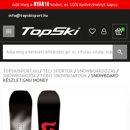
NYAR10
Add meg a
kódot, és 10% kedvezményt kapsz
info@topskisport.hu
0
Products
search
TOPSKISPORT.HU
/
TÉLI SPORTOK
/
SNOWBOARDOZÁS
/
SNOWBOARDOK
/
FÉRFI SNOWBOARDOK
/
SNOWBOARD
KÉSZLET GNU MONEY