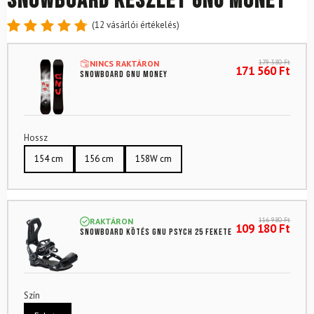
Snowboard készlet GNU MONEY
(
12
vásárlói értékelés)
Értékelés
12
4.83
az
179 380
Ft
NINCS RAKTÁRON
5-ből,
171 560
Ft
Snowboard GNU MONEY
értékelés
alapján
Hossz
154 cm
156 cm
158W cm
116 980
Ft
RAKTÁRON
109 180
Ft
Snowboard kötés GNU Psych 25 Fekete
Szín