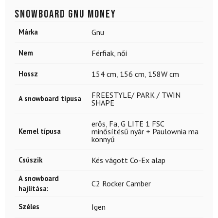
Snowboard GNU MONEY
Márka
Gnu
Nem
Férfiak
,
női
Hossz
154 cm
,
156 cm
,
158W cm
FREESTYLE/ PARK / TWIN
A snowboard típusa
SHAPE
erős
,
Fa
,
G LITE 1 FSC
Kernel típusa
minősítésű nyár + Paulownia ma
könnyű
Csúszik
Kés vágott Co-Ex alap
A snowboard
C2 Rocker Camber
hajlítása:
Széles
Igen