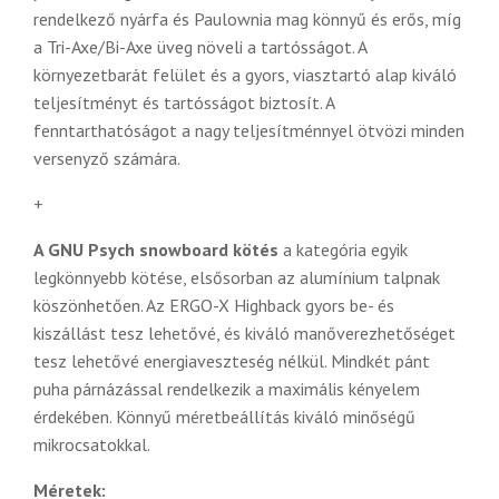
rendelkező nyárfa és Paulownia mag könnyű és erős, míg
a Tri-Axe/Bi-Axe üveg növeli a tartósságot. A
környezetbarát felület és a gyors, viasztartó alap kiváló
teljesítményt és tartósságot biztosít. A
fenntarthatóságot a nagy teljesítménnyel ötvözi minden
versenyző számára.
+
A GNU Psych snowboard kötés
a kategória egyik
legkönnyebb kötése, elsősorban az alumínium talpnak
köszönhetően. Az ERGO-X Highback gyors be- és
kiszállást tesz lehetővé, és kiváló manőverezhetőséget
tesz lehetővé energiaveszteség nélkül. Mindkét pánt
puha párnázással rendelkezik a maximális kényelem
érdekében. Könnyű méretbeállítás kiváló minőségű
mikrocsatokkal.
Méretek: