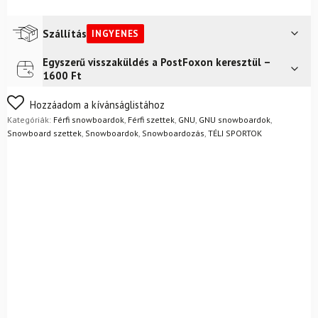
Szállítás
INGYENES
Egyszerű visszaküldés a PostFoxon keresztül –
Futár a címre
Ingyenes
1600 Ft
FoxPost
Ingyenes
Nem biztos a választásában? Semmi gond – a terméket
Hozzáadom a kívánságlistához
egyszerűen visszaküldheti 14 napon belül, indoklás nélkül.
Kategóriák:
Férfi snowboardok
,
Férfi szettek
,
GNU
,
GNU snowboardok
,
Mik a visszaküldés feltételei?
Snowboard szettek
,
Snowboardok
,
Snowboardozás
,
TÉLI SPORTOK