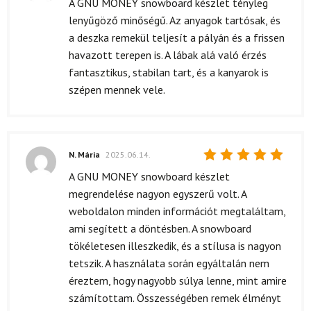
A GNU MONEY snowboard készlet tényleg
5
/ 5
lenyűgöző minőségű. Az anyagok tartósak, és
a deszka remekül teljesít a pályán és a frissen
havazott terepen is. A lábak alá való érzés
fantasztikus, stabilan tart, és a kanyarok is
szépen mennek vele.
N. Mária
2025.06.14.
Értékelés:
A GNU MONEY snowboard készlet
5
/ 5
megrendelése nagyon egyszerű volt. A
weboldalon minden információt megtaláltam,
ami segített a döntésben. A snowboard
tökéletesen illeszkedik, és a stílusa is nagyon
tetszik. A használata során egyáltalán nem
éreztem, hogy nagyobb súlya lenne, mint amire
számítottam. Összességében remek élményt