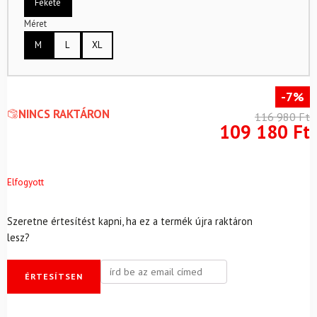
Fekete
Méret
M
L
XL
-7%
NINCS RAKTÁRON
116 980
Ft
109 180
Ft
Elfogyott
Szeretne értesítést kapni, ha ez a termék újra raktáron
lesz?
ÉRTESÍTSEN