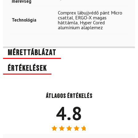
merevség
Comprex lábujjvédő pánt Micro
csattal
,
ERGO-X magas
Technológia
háttámla
,
Hyper Cored
alumínium alaplemez
Mérettáblázat
Értékelések
Átlagos értékelés
4.8
Értékelés: