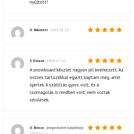
nyújtott!
O. Nikolett
2025.02.19.
Értékelés:
5
/ 5
S. Emese
2024.12.11.
Értékelés:
A snowboard készlet nagyon jól beérkezett. Az
5
/ 5
összes tartozékkal együtt kaptam meg, amit
ígértek. A szállítás gyors volt, és a
csomagolás is rendben volt, nem voltak
sérülések.
O. Bence
(megerősített tulajdonos)
2024.11.22.