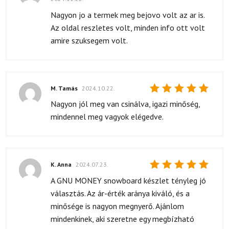
Értékelés:
5
/ 5
Nagyon jo a termek meg bejovo volt az ar is.
Az oldal reszletes volt, minden info ott volt
amire szuksegem volt.
M. Tamás
2024.10.22.
Értékelés:
Nagyon jól meg van csinálva, igazi minőség,
5
/ 5
mindennel meg vagyok elégedve.
K. Anna
2024.07.23.
Értékelés:
A GNU MONEY snowboard készlet tényleg jó
5
/ 5
választás. Az ár-érték aránya kiváló, és a
minősége is nagyon megnyerő. Ajánlom
mindenkinek, aki szeretne egy megbízható