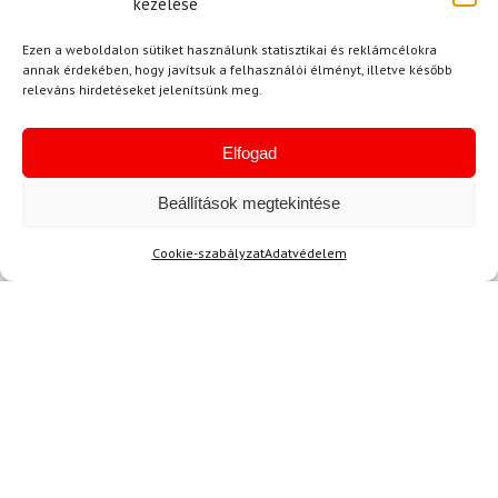
kezelése
N. Attila
2024.03.21.
Ezen a weboldalon sütiket használunk statisztikai és reklámcélokra
Értékelés:
Nagyon elégedett vagyok a GNU MONEY
annak érdekében, hogy javítsuk a felhasználói élményt, illetve később
5
/ 5
snowboard készlettel. A minőség kiváló, és
releváns hirdetéseket jelenítsünk meg.
igazán élvezetes vele a snowboardozás.
Elfogad
Kérdése van?
Beállítások megtekintése
Cookie-szabályzat
Adatvédelem
Kérdése van?
info@topskisport.hu