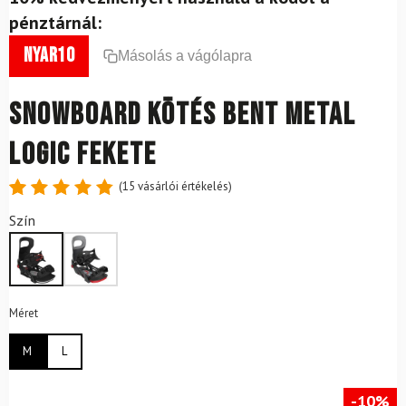
pénztárnál:
nyar10
Másolás a vágólapra
Snowboard kötés BENT METAL
Logic Fekete
(
15
vásárlói értékelés)
Értékelés
15
Szín
4.87
az
5-ből,
értékelés
alapján
Méret
M
L
-10%