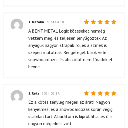
T. Katalin
2024.04.18.
Értékelés:
A BENT METAL Logic kötéseket nemrég
5
/ 5
vettem meg, és teljesen lenyűgöztek. Az
anyaguk nagyon strapabíró, és a színek is
szépen mutatnak. Rengeteget bírok vele
snowboardozni, és abszolút nem fáradok el
benne.
S. Réka
2024.03.17.
Értékelés:
Ez a kötés tényleg megéri az árát! Nagyon
5
/ 5
kényelmes, és a snowboardozás során végig
stabilan tart. A barátom is kipróbálta, és ő is
nagyon elégedett volt.