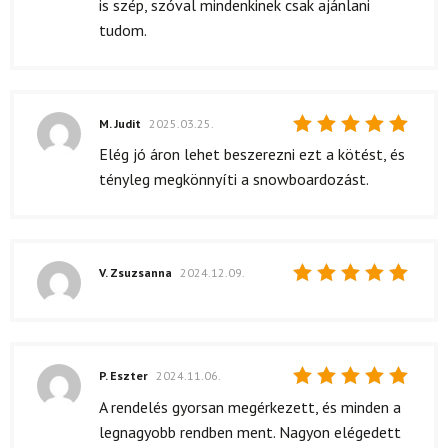
is szép, szóval mindenkinek csak ajánlani
tudom.
M. Judit
2025.03.25.
Értékelés:
Elég jó áron lehet beszerezni ezt a kötést, és
5
/ 5
tényleg megkönnyíti a snowboardozást.
V. Zsuzsanna
2024.12.09.
Értékelés:
5
/ 5
P. Eszter
2024.11.06.
Értékelés:
A rendelés gyorsan megérkezett, és minden a
5
/ 5
legnagyobb rendben ment. Nagyon elégedett