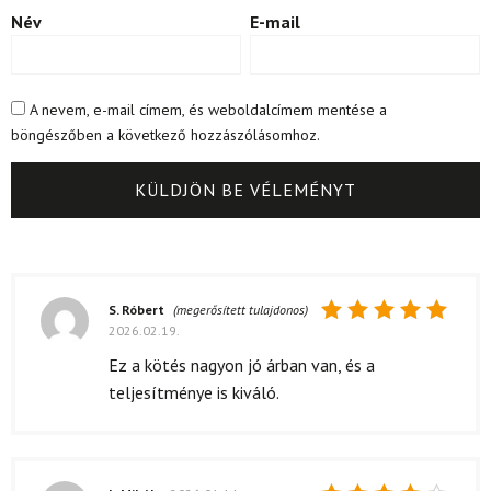
Név
E-mail
A nevem, e-mail címem, és weboldalcímem mentése a
böngészőben a következő hozzászólásomhoz.
S. Róbert
(megerősített tulajdonos)
2026.02.19.
Értékelés:
5
/ 5
Ez a kötés nagyon jó árban van, és a
teljesítménye is kiváló.