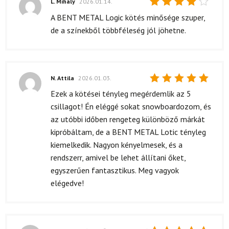
L. Mihály
2026.01.14.
Értékelés:
A BENT METAL Logic kötés minősége szuper,
4
/ 5
de a színekből többféleség jól jöhetne.
N. Attila
2026.01.03.
Értékelés:
Ezek a kötései tényleg megérdemlik az 5
5
/ 5
csillagot! Én eléggé sokat snowboardozom, és
az utóbbi időben rengeteg különböző márkát
kipróbáltam, de a BENT METAL Lotic tényleg
kiemelkedik. Nagyon kényelmesek, és a
rendszerr, amivel be lehet állítani őket,
egyszerűen fantasztikus. Meg vagyok
elégedve!