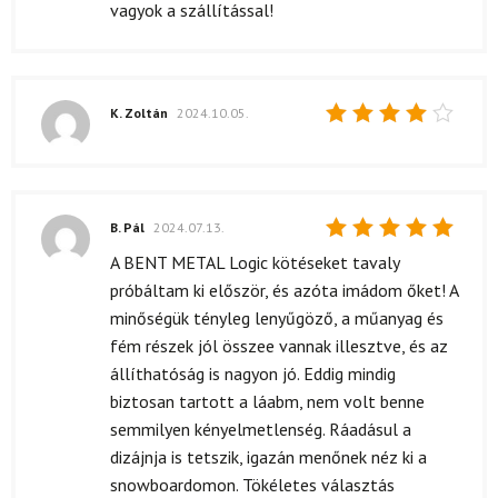
vagyok a szállítással!
K. Zoltán
2024.10.05.
Értékelés:
4
/ 5
B. Pál
2024.07.13.
Értékelés:
A BENT METAL Logic kötéseket tavaly
5
/ 5
próbáltam ki először, és azóta imádom őket! A
minőségük tényleg lenyűgöző, a műanyag és
fém részek jól összee vannak illesztve, és az
állíthatóság is nagyon jó. Eddig mindig
biztosan tartott a láabm, nem volt benne
semmilyen kényelmetlenség. Ráadásul a
dizájnja is tetszik, igazán menőnek néz ki a
snowboardomon. Tökéletes választás