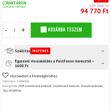
RAKTÁRON
105 300 Ft
Szállítás várható:
94 770 Ft
Snowboard
KOSÁRBA TESZEM
kötés
BENT
METAL
Logic
Fekete
Szállítás
INGYENES
mennyiség
Egyszerű visszaküldés a PostFoxon keresztül –
Futár a címre
Ingyenes
1600 Ft
FoxPost
Ingyenes
Nem biztos a választásában? Semmi gond – a terméket
Hozzáadom a kívánságlistához
egyszerűen visszaküldheti 14 napon belül, indoklás nélkül.
Cikkszám:
25BN006
Mik a visszaküldés feltételei?
Kategóriák:
Férfi snowboard kötések
,
Snowboard kötések
,
Snowboardozás
,
TÉLI SPORTOK