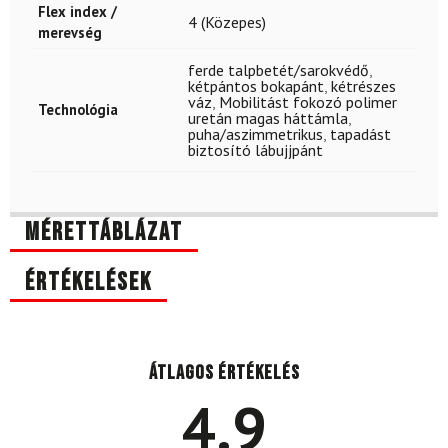
Flex index /
4 (Közepes)
merevség
ferde talpbetét/sarokvédő
,
kétpántos bokapánt
,
kétrészes
váz
,
Mobilitást fokozó polimer
Technológia
uretán magas háttámla
,
puha/aszimmetrikus
,
tapadást
biztosító lábujjpánt
Mérettáblázat
Értékelések
Átlagos értékelés
4.9