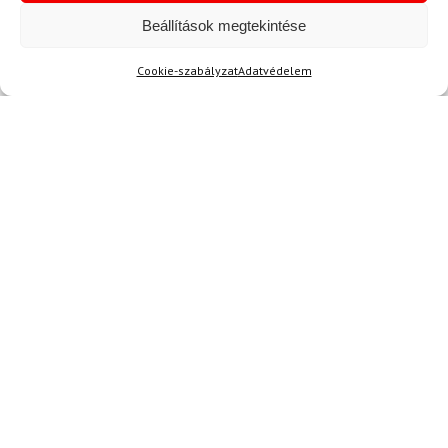
info@topskisport.hu
Beállítások megtekintése
Cookie-szabályzat
Adatvédelem
Név
E-mail
Az üzeneted