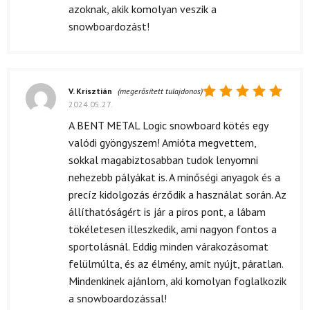
azoknak, akik komolyan veszik a
snowboardozást!
V. Krisztián
(megerősített tulajdonos)
2024.05.27.
Értékelés:
5
/ 5
A BENT METAL Logic snowboard kötés egy
valódi gyöngyszem! Amióta megvettem,
sokkal magabiztosabban tudok lenyomni
nehezebb pályákat is. A minőségi anyagok és a
precíz kidolgozás érződik a használat során. Az
állíthatóságért is jár a piros pont, a lábam
tökéletesen illeszkedik, ami nagyon fontos a
sportolásnál. Eddig minden várakozásomat
felülmúlta, és az élmény, amit nyújt, páratlan.
Mindenkinek ajánlom, aki komolyan foglalkozik
a snowboardozással!