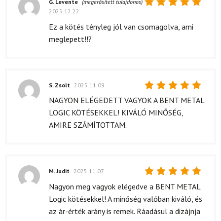
G. Levente
(megerősített tulajdonos)
2025.12.22.
Értékelés:
5
/ 5
Ez a kötés tényleg jól van csomagolva, ami
meglepett!!?
S. Zsolt
2025.11.09.
Értékelés:
NAGYON ELÉGEDETT VAGYOK A BENT METAL
5
/ 5
LOGIC KÖTÉSEKKEL! KIVÁLÓ MINŐSÉG,
AMIRE SZÁMÍTOTTAM.
M. Judit
2025.11.07.
Értékelés:
Nagyon meg vagyok elégedve a BENT METAL
5
/ 5
Logic kötésekkel! A minőség valóban kiváló, és
az ár-érték arány is remek. Ráadásul a dizájnja