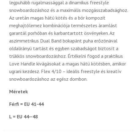
legpuhább rugalmassággal a dinamikus freestyle
snowboardozáshoz és a maximális mozgásszabadsághoz.
Az uretán magas hátú kötés és a bór kompozit
meghajtólemez kombinációja természetes áramlást
garantál porhóban és karbantartott ösvényeken. Az
aszimmetrikus Dual Band bokapánt puha erőzónával
oldalirányú tartást és egyben szabadságot biztosít a
trükkös snowboardozáshoz. Értékelni fogod a praktikus
Love Handle kivágásokat a magas hátú kötésben, amikor
ugrani kezdesz. Flex 4/10 – ideális freestyle és kreatív
snowboardozáshoz az egész dombon.
Méretek
Férfi = EU 41-44
L = EU 44--48