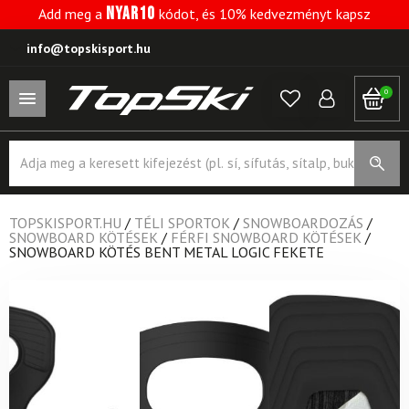
NYAR10
Add meg a
kódot, és 10% kedvezményt kapsz
info@topskisport.hu
0
Products
search
TOPSKISPORT.HU
/
TÉLI SPORTOK
/
SNOWBOARDOZÁS
/
SNOWBOARD KÖTÉSEK
/
FÉRFI SNOWBOARD KÖTÉSEK
/
SNOWBOARD KÖTÉS BENT METAL LOGIC FEKETE