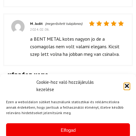
M. Judit
(megerősített tulajdonos)
2024.02.06.
Értékelés:
5
/ 5
a BENT METAL kotes nagyon jo de a
csomagolas nem volt valami elegans. Kicsit
szep lett volna ha jobban meg van csinalva.
Kérdése van?
Cookie-hoz való hozzájárulás
kezelése
Ezen a weboldalon sütiket használunk statisztikai és reklámcélokra
annak érdekében, hogy javítsuk a felhasználói élményt, illetve később
releváns hirdetéseket jelenítsünk meg.
Kérdése van?
Elfogad