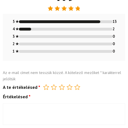
Értékelés:
4.87
/ 5
5 ★
13
4 ★
2
3 ★
0
2 ★
0
1 ★
0
Az e-mail címet nem tesszük közzé.
A kötelező mezőket
*
karakterrel
jelöltük
A te értékelésed
*
Értékelésed
*