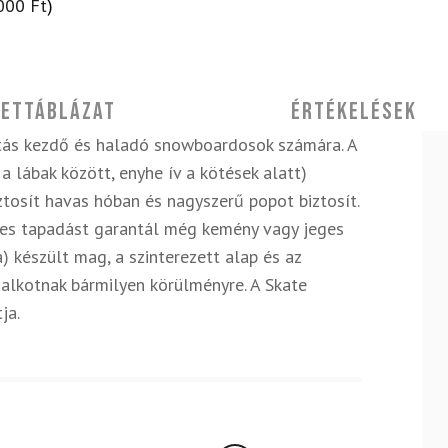
000
Ft
)
ettáblázat
Értékelések
ás kezdő és haladó snowboardosok számára. A
a lábak között, enyhe ív a kötések alatt)
iztosít havas hóban és nagyszerű popot biztosít.
etes tapadást garantál még kemény vagy jeges
) készült mag, a szinterezett alap és az
 alkotnak bármilyen körülményre. A Skate
ja.