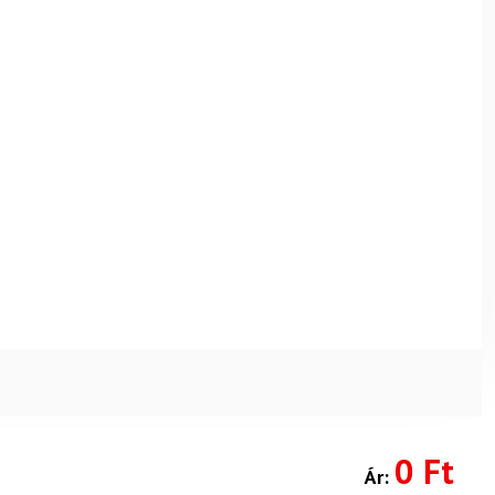
0 Ft
Ár: