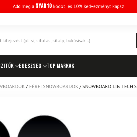
NYAR10
Add meg a
kódot, és 10% kedvezményt kapsz
SZÍTŐK
EGÉSZSÉG
Top márkák
WBOARDOK
/
FÉRFI SNOWBOARDOK
/
SNOWBOARD LIB TECH 