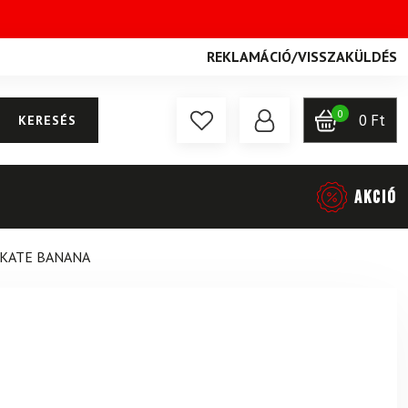
REKLAMÁCIÓ
/
VISSZAKÜLDÉS
0
0
Ft
KERESÉS
AKCIÓ
SKATE BANANA