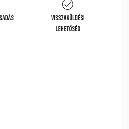
csadás
Visszaküldési
lehetőség