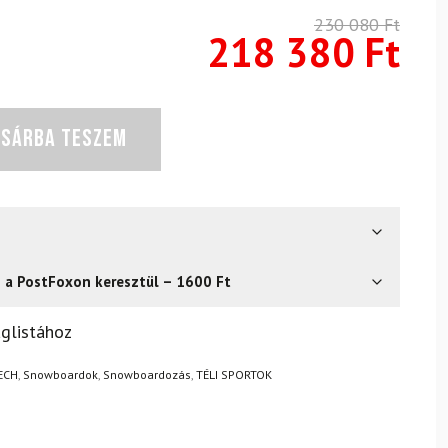
230 080
Ft
218 380
Ft
OSÁRBA TESZEM
s a PostFoxon keresztül – 1600 Ft
? Semmi gond – a terméket egyszerűen visszaküldheti 14
glistához
.
Mik a visszaküldés feltételei?
TECH
,
Snowboardok
,
Snowboardozás
,
TÉLI SPORTOK