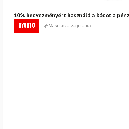
10% kedvezményért használd a kódot a pénz
nyar10
Másolás a vágólapra