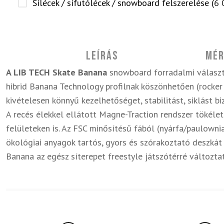
Sílécek / sífutólécek / snowboard felszerelése (
6 
Leírás
Mér
A LIB TECH Skate Banana
snowboard forradalmi választ
hibrid Banana Technology profilnak köszönhetően (rocker 
kivételesen könnyű kezelhetőséget, stabilitást, siklást b
A recés élekkel ellátott Magne-Traction rendszer tökél
felületeken is. Az FSC minősítésű fából (nyárfa/paulownia
ökológiai anyagok tartós, gyors és szórakoztató deszkát
Banana az egész síterepet freestyle játszótérré változtat