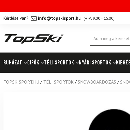
Kérdése van?
info@topskisport.hu
(
H-P: 9:00 - 15:00
)
Products
search
RUHÁZAT
Cipők
TÉLI SPORTOK
NYÁRI SPORTOK
KIEGÉ
TOPSKISPORT.HU
/
TÉLI SPORTOK
/
SNOWBOARDOZÁS
/
SNO