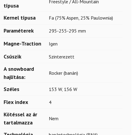
Freestyle / All-Mountain
típusa
Kernel típusa
Fa (75% Aspen, 25% Paulownia)
Paraméterek
295-255-295 mm
Magne-Traction
Igen
Csúszik
Szinterezett
A snowboard
Rocker (banán)
hajlítása:
Széles
153 W
,
156 W
Flex index
4
Kötéssel az ár
Nem
tartalmazza
Technológia
banántechnológia (BNA)