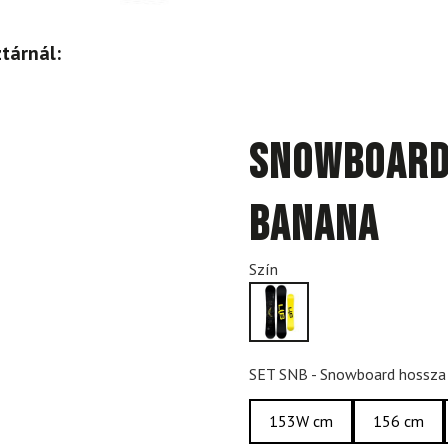
tárnál:
Snowboard 
Banana
Szín
SET SNB - Snowboard hossza
153W cm
156 cm